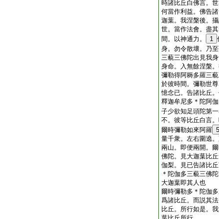
時諸比丘白佛言。世
何當作利益。佛告諸
迦葉。我涅槃後。攝
世。當作法會。盡其
間。以神通力。
1
身。勿令散壞。乃至
三藐三佛陀出見我身
身命。入無餘涅槃。
彌勒得阿耨多羅三藐
於彼時間。彌勒世尊
憶念已。告諸比丘。
釋迦牟尼多＊陀阿伽
子少欲知足頭陀第一
不。彼等比丘白言。
爾時彌勒如來阿羅
量千衆。左右圍遶。
兩山。即便兩開。爾
佛陀。見大迦葉比丘
伽梨。見已告諸比丘
＊陀伽多三藐三佛陀
大迦葉即其人也
爾時彌勒多＊陀伽多
爲諸比丘。而説其法
比丘。所行如是。我
葉比丘所行