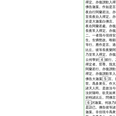
禪定。亦復讃歎入禪
佛告迦葉。作如是言
夜自行阿蘭若法。亦
至長夜自入禪定。亦
於是大迦葉白佛言。
夜在阿蘭若處。亦復
長夜常入禪定。亦復
二。一者我今現得安
生。生憐愍故。唯願
等行。應作是言。過
比丘。彼等長夜樂阿
乃至常入禪定。亦復
云何學於
4
彼行。
禪定者。世尊。我見
阿蘭若行。亦復讃歎
禪定。亦復讃歎常入
佛告大迦葉
5
言。
世。爲多衆生。作大
諸天人民。是故汝今
汝於隨時。欲見如來
於時諸比丘。問佛言
6
訶迦葉。何故乃
是語已。佛告彼等諸
迦葉。非但現今爲衆