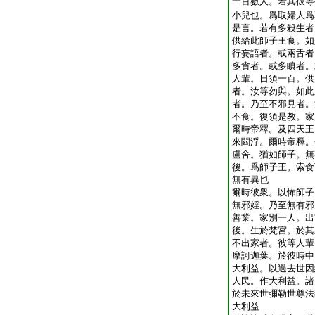
一百數人。若其彼等
小兒也。爲取婦人爲
是言。若有多殺生者
供給此師子王食。如
行妄語者。或兩舌者
多貪者。或多瞋者。
人輩。日須一百。供
者。汝等勿與。如此
者。乃至不邪見者。
不食。復須是教。家
爾時帝釋。及四天王
來閻浮。爾時帝釋。
盧舍。猶如師子。無
後。爲師子王。索食
無有異也
爾時彼衆。以怖師子
無邪婬。乃至無有邪
善業。家別一人。出
後。生於梵宮。於其
不出家者。彼等人輩
摩訶迦葉。於彼時中
大利益。以過去世因
人民。作大利益。諸
於未來世彌勒世尊法
大利益