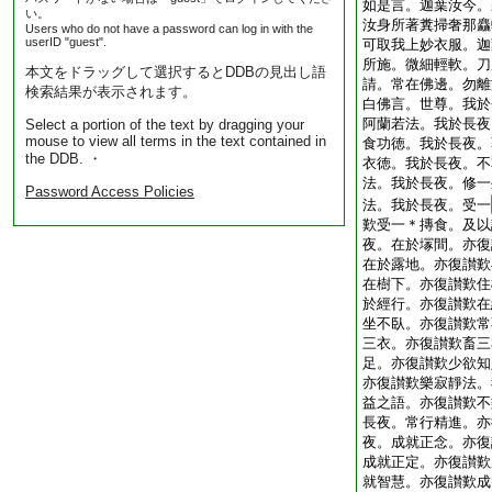
如是言。迦葉汝今。
い。
汝身所著糞掃奢那麤
Users who do not have a password can log in with the
userID "guest".
可取我上妙衣服。迦
所施。微細輕軟。刀
本文をドラッグして選択するとDDBの見出し語
請。常在佛邊。勿離
検索結果が表示されます。
白佛言。世尊。我於
阿蘭若法。我於長夜
Select a portion of the text by dragging your
mouse to view all terms in the text contained in
食功徳。我於長夜。
the DDB. ・
衣徳。我於長夜。不
法。我於長夜。修一
Password Access Policies
法。我於長夜。受一
歎受一＊摶食。及以
夜。在於塜間。亦復
在於露地。亦復讃歎
在樹下。亦復讃歎住
於經行。亦復讃歎在
坐不臥。亦復讃歎常
三衣。亦復讃歎畜三
足。亦復讃歎少欲知
亦復讃歎樂寂靜法。
益之語。亦復讃歎不
長夜。常行精進。亦
夜。成就正念。亦復
成就正定。亦復讃歎
就智慧。亦復讃歎成