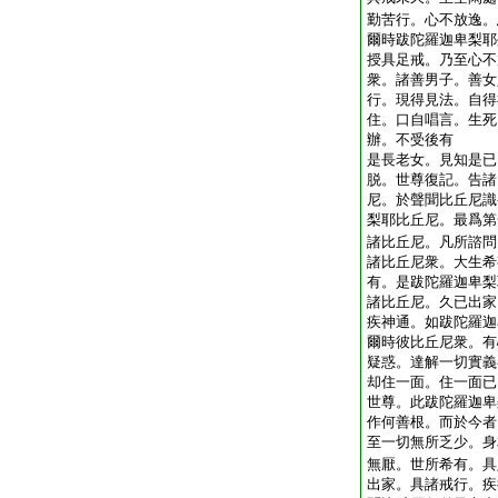
勤苦行。心不放逸。
爾時跋陀羅迦卑梨耶
授具足戒。乃至心不
衆。諸善男子。善女
行。現得見法。自得
住。口自唱言。生死
辦。不受後有
是長老女。見知是已
脱。世尊復記。告諸
尼。於聲聞比丘尼識
梨耶比丘尼。最爲第
諸比丘尼。凡所諮問
諸比丘尼衆。大生希
有。是跋陀羅迦卑梨
諸比丘尼。久已出家
疾神通。如跋陀羅迦
爾時彼比丘尼衆。有
疑惑。達解一切實義
却住一面。住一面已
世尊。此跋陀羅迦卑
作何善根。而於今者
至一切無所乏少。身
無厭。世所希有。具
出家。具諸戒行。疾