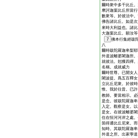
爾時衆中多千比丘。
摩訶迦葉比丘所當行
數衆等。於彼法中。
佛告諸比丘。如是次
來時大利益也。諸比
大迦葉比丘。願汝等
7
佛本行集經跋
八
爾時跋陀羅迦卑梨耶
外道波離婆闍迦所。
就彼法。尅獲四禪。
名稱。成就威力
爾時世尊。已開女人
闍波提。爲五百釋女
立比丘尼衆。於彼時
惟。我於往昔。已許
教師。要當相示。必
是念。彼跋陀羅迦卑
入定。觀察是女。以
是女。在彼波離婆闍
住在恒河河岸之處。
箇得通比丘尼來。而
知時。其跋陀羅迦卑
外道之所。出家學道