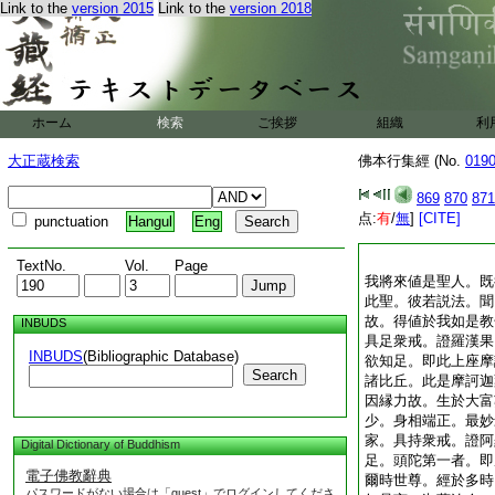
Link to the
version 2015
Link to the
version 2018
ホーム
検索
ご挨拶
組織
利
大正蔵検索
佛本行集經 (No.
019
869
870
871
点:
有
/
無
]
[CITE]
punctuation
Hangul
Eng
TextNo.
Vol.
Page
我將來値是聖人。既
此聖。彼若説法。聞
故。得値於我如是教
INBUDS
具足衆戒。證羅漢果
INBUDS
(Bibliographic Database)
欲知足。即此上座摩
Search
諸比丘。此是摩訶迦
因縁力故。生於大富
少。身相端正。最妙
家。具持衆戒。證阿
Digital Dictionary of Buddhism
足。頭陀第一者。即
電子佛教辭典
爾時世尊。經於多時
パスワードがない場合は「guest」でログインしてくださ