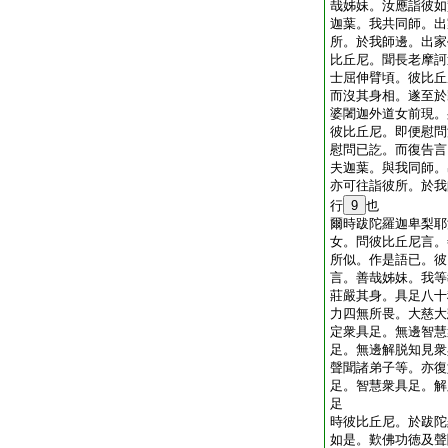
哉姊妹。汝應詣彼如
迦葉。我共同師。出
所。於我師邊。出家
比丘尼。聞長老摩訶
士屈伸臂頃。彼比丘
而沒其身相。遂至於
婆闍迦外道女前現。
彼比丘尼。即便慰問
慰問已訖。而復告言
夫迦葉。與我同師。
亦可往詣彼所。於我
行
9
也
爾時跋陀羅迦卑梨耶
女。問彼比丘尼言。
所似。作是語已。彼
言。善哉姊妹。我等
莊嚴其身。具足八十
力四無所畏。大慈大
定衆具足。無邊智慧
足。無邊解脱知見衆
聲聞諸弟子等。亦復
足。智慧衆具足。解
足
時彼比丘尼。於跋陀
如是。歎佛功徳及聲