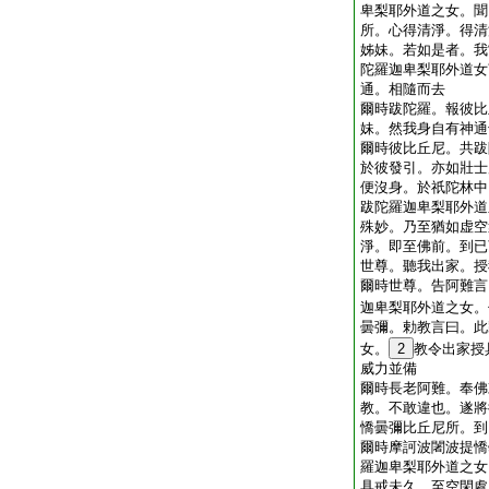
卑梨耶外道之女。聞
所。心得清淨。得清
姊妹。若如是者。我
陀羅迦卑梨耶外道女
通。相隨而去
爾時跋陀羅。報彼比
妹。然我身自有神通
爾時彼比丘尼。共跋
於彼發引。亦如壯士
便沒身。於祇陀林中
跋陀羅迦卑梨耶外道
殊妙。乃至猶如虚空
淨。即至佛前。到已
世尊。聽我出家。授
爾時世尊。告阿難言
迦卑梨耶外道之女。
曇彌。勅教言曰。此
女。
2
教令出家授
威力並備
爾時長老阿難。奉佛
教。不敢違也。遂將
憍曇彌比丘尼所。到
爾時摩訶波闍波提憍
羅迦卑梨耶外道之女
具戒未久。至空閑處