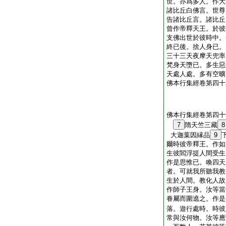
世。亦爲多人。作大
諸比丘白佛言。世尊
告諸比丘言。諸比丘
曾作帝釋天王。於彼
支佛出世於彼時中。
終已後。捨人身已。
三十三天夜摩天兜率
梵身天墮已。多生惡
天處人處。多有空曠
佛本行集經卷第四十
佛本行集經卷第四十
7
隋天竺三藏
8
大迦葉因縁品
9
爾時彼帝釋王。作如
生彼閻浮提人間受生
作是思惟已。喚四天
者。可就我所聽我教
生於人間。教化人故
作師子王身。汝等當
眷屬而圍遶之。作是
落。遊行處時。時彼
常與汝何物。汝等應