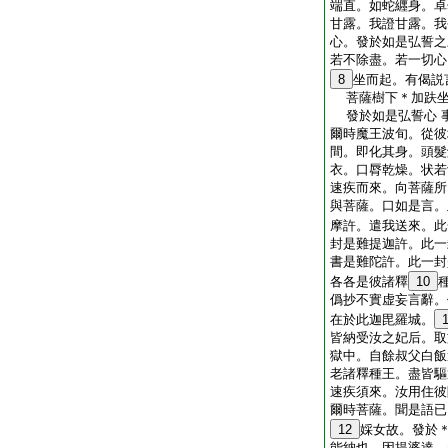
端直。如蛇纒身。卓
甘露。我證甘露。我
心。發於如是弘誓之
若不除盡。若一切心
8
坐而起。有偈説
菩薩樹下＊加趺坐
發於如是弘誓心 
爾時魔王波旬。從彼
間。即化其身。頭髮
衣。口脣乾燥。状若
速疾而來。向菩薩所
與菩薩。口如是言。
摩許。遣我送來。此
封是難提迦許。此一
書是難陀許。此一封
各各是彼諸釋
10
僞抄不實虚妄言辭。
在於此迦毘羅城。
皆納受汝之妃后。取
獄中。自餘叔父白飯
老諸釋種王。盡皆驅
速疾須來。汝用住彼
爾時菩薩。聞是語已
12
婇女故。發於
能納也。因提婆達。