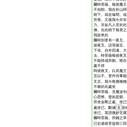
爾時菩薩。報彼魔王
不知耶。我在於山阿
樹下。或在塚間。或
所畏。又復我今亦非
力。非如凡人至於此
佛。在此樹下無畏之
我故來此
爾時別更有一夜叉。
彼夜叉。語菩薩言。
下坐。自外四邊。大
去。時菩薩報彼夜叉
不能得成所願。唯在
處不得
時彼夜叉。白其魔王
言以不。更作何事能
叉言。我今唯應種種
不聽於此處坐
爾時菩薩。見魔波旬
心思惟。發如是願。
所坐金剛之處。坐已
處坐已。斷滅
6
欲
坐已。當證微妙甘露
爾時菩薩。所鋪之草
已右遶彼菩提樹三匝