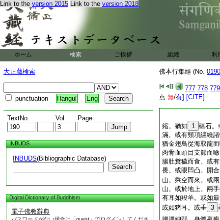
Link to the
version 2015
Link to the
version 2018
ホーム
検索
ご挨拶
組織
利
大正蔵検索
佛本行集經 (No.
019
777
778
779
点:
無
/
有
]
[CITE]
punctuation
Hangul
Eng
TextNo.
Vol.
Page
縮。猶如
1
礓石。
滿。或有頸項纒繞諸
猶金翅鳥從海取龍而
INBUDS
肉骨血頭目支節而噉
INBUDS
(Bibliographic Database)
腸肚糞穢而食。或有
Search
畏。或眼凹凸。開合
山。乘空而來。或兩
山。或於地上。兩手
有耳如羖羊。或如簸
Digital Dictionary of Buddhism
或如猪耳。或垂
3
電子佛教辭典
脚脛細弱。身體羸痩
パスワードがない場合は「guest」でログインしてくださ