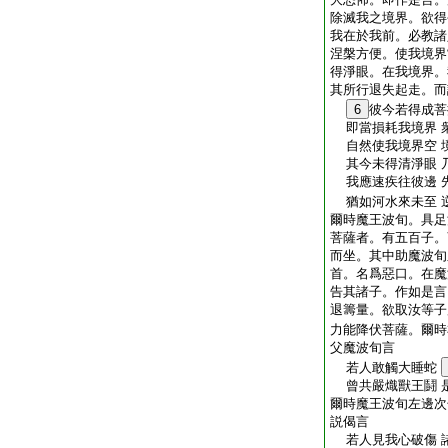
除滅我之境界。欲得
我在於我前。必教諸
涅槃方便。使我境界
得淨眼。在我境界。
其所行退失起走。而
6
彼今若得成菩
即當損耗我境界 
自然使我境界空 
其今未得清淨眼 
我應速疾往彼邊 
猶如河水來未至 
爾時魔王波旬。具足
菩薩者。有五百子。
而坐。其中助魔波旬
首。名爲惡口。在魔
告其諸子。作如是言
退籌量。欲取汝等子
力能降伏菩薩。爾時
父魔波旬言
若人敢觸大睡蛇
曾共嚴熾獸王鬪 
爾時魔王波旬左邊次
説偈言
若人見我心破傷 