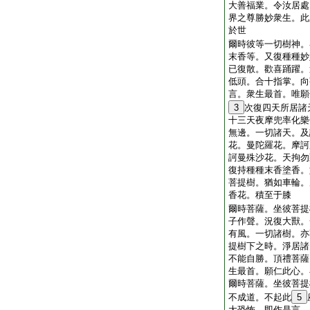
大善福業。令汝居處
界之尊勝妙衆生。此
於世
爾時彼等一切樹神。
末香等。又復種種妙
已復散。歡喜踊躍。
低頭。合十指掌。向
言。衆生最首。唯願
3
次復四天所居諸
十三天夜摩兜率化樂
無邊。一切諸天。及
花。曼陀羅花。摩訶
訶曼殊沙花。天拘勿
復持種種末香塗香。
菩提樹。猶如車輪。
香花。積至于膝
爾時菩薩。坐彼菩提
子作聲。況復大獸。
有風。一切諸樹。亦
提樹下之時。淨居諸
不能自勝。頂禮菩薩
生最首。願仁此心。
爾時菩薩。坐彼菩提
不成道。不起此
5
大恐怖。即作是言。