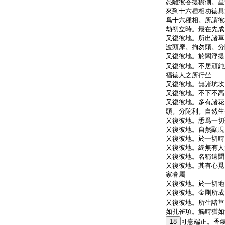
悉離彼菩提樹側。星
來到十六種相功徳具
爲十六種相。所謂彼
劫初立時。最在先成
又復彼地。所出諸草
波頭摩。拘勿頭。分
又復彼地。於閻浮提
又復彼地。不居頑鈍
福徳人之所行坐
又復彼地。無諸坑坎
又復彼地。不下不高
又復彼地。多有諸花
頭。分陀利。自然生
又復彼地。悉爲一切
又復彼地。自然顯現
又復彼地。於一切時
又復彼地。終無有人
又復彼地。名稱遠聞
又復彼地。其有心覓
家眷屬
又復彼地。於一切地
又復彼地。金剛所成
又復彼地。所生諸草
如孔雀項。觸時猶如
18
可憙端正。香