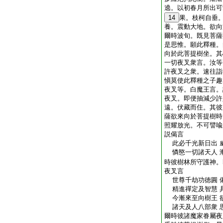
遶。以初春月所出可
14
果。枝柯自垂
養。震動大地。欲向
爾時波旬。既見菩薩
是思惟。願此釋種。
向於此菩提樹坐。其
一切夜叉衆言。汝等
許夜叉之衆。速往詣
愼莫使此釋種之子趣
夜叉等。白魔王言。
夜叉。即便抽減少許
遠。伏藏而住。其彼
薩欲來向於菩提樹時
照耀放光。不可譬喩
説偈言
此必千光新日出 
憐愍一切諸天人 
時彼樹林所守護神。
夜叉言
世尊千劫功徳圓 
精進禪定及智慧 
今漸來至向樹王 
諸天及人八部衆 
爾時彼諸魔家眷屬夜