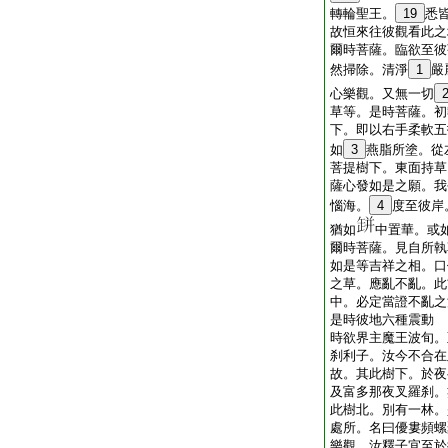
轉輪聖王。
19
悉
故恒來往彼觀看此之
爾時菩薩。臨欲至彼
然掃除。清淨
1
嚴
心樂觀。又無一切
草等。是時菩薩。初
下。即以右手柔軟五
如
3
燕脂所塗。從
菩提樹下。東面持草
薩心發如是之願。我
惱海。
4
度至彼岸
猶如
中置華。或
爾時菩薩。見自所執
如是等吉祥之相。口
之草。應亂不亂。此
中。必定當證不亂之
是時彼地六種震動
時欲界主魔王波旬。
刹利子。汝今不合在
故。其此樹下。於夜
及富多那夜叉羅刹。
此樹北。別有一林。
處所。名曰優婁頻螺
樂觀。汝釋子宜至於