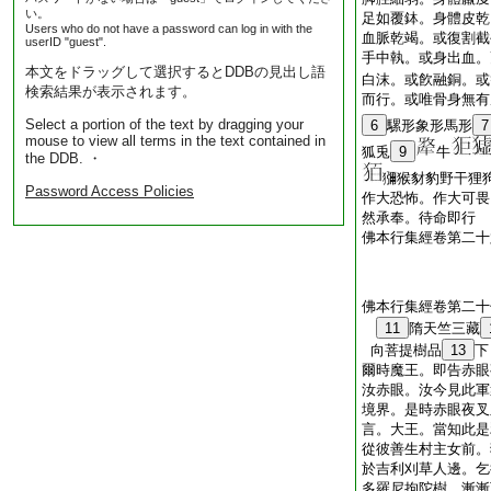
い。
足如覆鉢。身體皮乾
Users who do not have a password can log in with the
血脈乾竭。或復割截
userID "guest".
手中執。或身出血。
本文をドラッグして選択するとDDBの見出し語
白沫。或飮融銅。或
検索結果が表示されます。
而行。或唯骨身無有
Select a portion of the text by dragging your
6
騾形象形馬形
7
mouse to view all terms in the text contained in
狐兎
9
牛
the DDB. ・
獼猴豺豹野干狸
Password Access Policies
作大恐怖。作大可畏
然承奉。待命即行
佛本行集經卷第二十
佛本行集經卷第二十
11
隋天竺三藏
向菩提樹品
13
下
爾時魔王。即告赤眼
汝赤眼。汝今見此軍
境界。是時赤眼夜叉
言。大王。當知此是
從彼善生村主女前。
於吉利刈草人邊。乞
多羅尼拘陀樹。漸漸