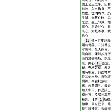
國土父王位乎。因釋
何故。各自惜身。不
思惟。世間境界。悉
生滅。無暫住時。思
之法。生已即滅。如
家心。息諍鬪心。起
哀心。如是等事。我
捨心
13
佛本行集經魔
爾時菩薩。在於菩提
守護神。生大歡喜。
能自勝。即解其身所
而向於菩薩所。以最
薩。内心
15
殷重
屬。守護菩薩。恭敬
爾時彼處。四面林木
從其樹出身。來到護
樹神。今在於汝樹下
來。未曾聞見。最妙
如天中天。作是語已
樹神言。汝諸神輩當
種姓。往昔
1
劫初
相承。至今已來。此
提守護神言。菩薩樹