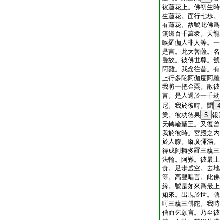
彼蓮花上。佛初生時
生蓮花。面行七歩。
有蓮花。故號此佛爲
無邊百千萬衆。天龍
睺羅伽人非人等。一
是言。此大菩薩。名
聲故。彼佛世尊。號
阿難。我念往昔。有
上行多陀阿伽度阿羅
我將一把金粟。散彼
言。是人過於一千劫
尼。我於彼時。聞
業。彼功徳果
5
報
天轉輪聖王。又復曾
我於彼時。宮殿之内
於人膝。縱廣彌滿。
得成阿耨多羅三藐三
法輪。阿難。彼最上
食。足歩虚空。去地
等。高聲唱言。此佛
縁。號是如來爲最上
如來。出現於世。號
呵三藐三佛陀。我時
僧而乞願言。乃至彼