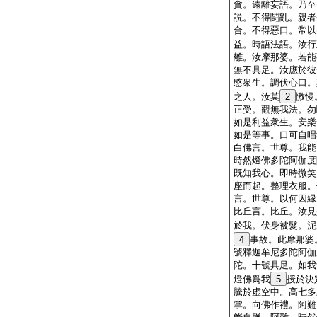
貪。遠離妄語。乃至
説。不得鬪亂。親者
合。不得惡口。常以
益。時語法語。汝行
離。汝摩那婆。若能
無不具足。汝應於彼
愍衆生。調伏心口。
之人。汝莫
2
慠慢
正受。觀無我法。勿
如是利益衆生。安樂
如是等事。口可自唱
白佛言。世尊。我能
時然燈佛多陀阿伽度
既知我心。即時微笑
座而起。整理衣服。
言。世尊。以何因縁
比丘言。比丘。汝見
於我。伏身被髮。泥
4
事故。此摩那婆
號釋迦牟尼多陀阿伽
陀。十號具足。如我
燈佛爲我
5
授於決
騰於虚空中。高七多
掌。向佛作禮。阿難