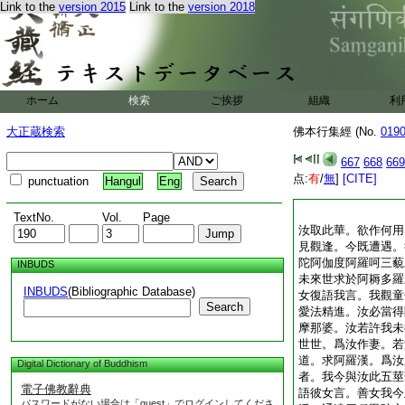
Link to the
version 2015
Link to the
version 2018
ホーム
検索
ご挨拶
組織
利
大正蔵検索
佛本行集經 (No.
019
667
668
669
点:
有
/
無
]
[CITE]
punctuation
Hangul
Eng
TextNo.
Vol.
Page
汝取此華。欲作何用
見觀逢。今既遭遇。
陀阿伽度阿羅呵三藐
INBUDS
未來世求於阿耨多羅
INBUDS
(Bibliographic Database)
女復語我言。我觀童
Search
愛法精進。汝必當得
摩那婆。汝若許我未
世世。爲汝作妻。若
道。求阿羅漢。爲汝
Digital Dictionary of Buddhism
者。我今與汝此五莖
電子佛教辭典
語彼女言。善女我今
パスワードがない場合は「guest」でログインしてくださ