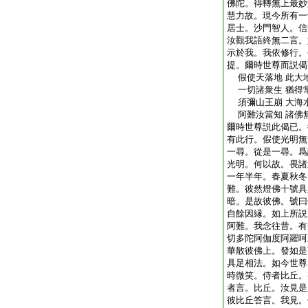
佛陀。得轉無上最妙
慧力故。現今所有一
居士。沙門智人。信
汝觀我語終無二言。
示於我。我依修行。
提。爾時世尊而説偈
假使天落地 此大
一切諸衆生 猶得
須彌山王崩 大海
阿難汝當知 諸佛
爾時世尊説此偈已。
有此行。假使光明無
一尋。從是一尋。爲
光明。何以故。畏諸
一年半年。春夏秋冬
難。彼然燈佛十號具
暗。是故彼佛。號曰
自餘因縁。如上所説
阿難。我念往昔。有
切多陀阿伽度阿羅呵
華散彼佛上。發如是
具足相法。如今世尊
時微笑。侍者比丘。
者言。比丘。汝見是
彼比丘答言。我見。