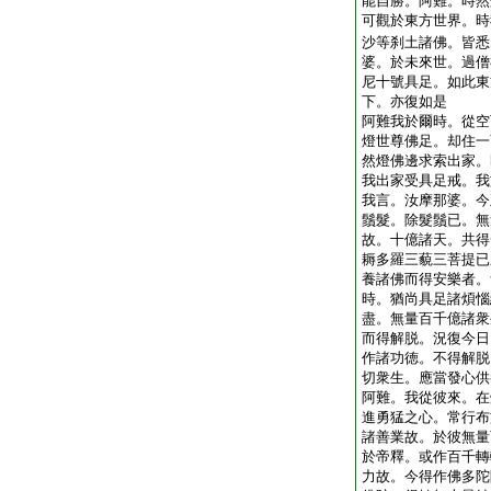
能自勝。阿難。時然
可觀於東方世界。時
沙等刹土諸佛。皆悉
婆。於未來世。過僧
尼十號具足。如此東
下。亦復如是
阿難我於爾時。從空
燈世尊佛足。却住一
然燈佛邊求索出家。
我出家受具足戒。我
我言。汝摩那婆。今
鬚髮。除髮鬚已。無
故。十億諸天。共得
耨多羅三藐三菩提已
養諸佛而得安樂者。
時。猶尚具足諸煩惱
盡。無量百千億諸衆
而得解脱。況復今日
作諸功徳。不得解脱
切衆生。應當發心供
阿難。我從彼來。在
進勇猛之心。常行布
諸善業故。於彼無量
於帝釋。或作百千轉
力故。今得作佛多陀