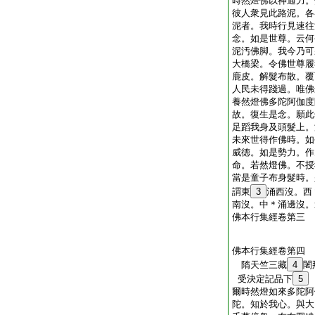
時然燈佛以神通力。
彼人衆見此路泥。各
泥者。我時行見速往
念。如是世尊。云何
泥汚佛脚。我今乃可
大橋梁。令佛世尊履
鹿皮。解髮布散。覆
人民未得踐過。唯佛
養然燈佛多陀阿伽度
故。復生是念。願此
足蹈我身及頭髮上。
未來世得作佛時。如
威徳。如是勢力。作
命。若然燈佛。不授
當是童子布身髮時。
謂東
3
涌西沒。西
南沒。中＊涌邊沒。
佛本行集經卷第三
佛本行集經卷第四
隋天竺三藏
4
闍
受決定記品下
5
爾時然燈如來多陀阿
陀。知於我心。與大