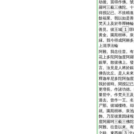
劫後。當得作佛。號
羅呵三藐三佛陀。十
得授記已。不捨精進
餘福業。我以如是善
梵天上及於帝釋轉輪
善見。彼王城
1
墎
黄金。園苑樹林。泉
縁。我今得成阿耨多
上清淨法輪
阿難。我念往昔。有
花上多陀阿伽度阿羅
銀華。散彼佛上。發
言。汝見是人將於銀
佛告比丘。是人未來
釋迦牟尼多陀阿伽度
我於彼時。聞授記已
更増長。作諸功徳。
量世中。作梵天王及
過去。曾作一王。名
尸那。彼城樓櫓。却
就。園苑樹林。泉池
飾。乃至彼業因縁報
度阿羅呵三藐三佛陀
阿難。往昔以來。有
之時。東西南
3
北