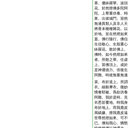
香。優鉢羅華。波頭
花。於然燈佛多陀阿
陀。上尊重供養。時
衆。出彼城門。迎然
無邊異類人及非人天
將香末種種雜花。以
於地。並在然燈如來
蓋。佛行隨行。佛住
生信敬心。生殷重心
鉢羅花。散於佛上。
佛時。如今然燈如來
者。所散之華。住虚
上。當佛頂上。成於
是神通徳力。倍復生
阿難。時彼無量無邊
裳。布於道上。所謂
衣。細芻摩衣。微妙
憍奢耶被。爲欲供養
阿難。我於是時。見
衣悉皆覆地。時我身
布於地上。而我鹿皮
罵瞋嫌。抴我鹿皮遠
世尊然燈如來。可不
已。佛知我心。憐愍