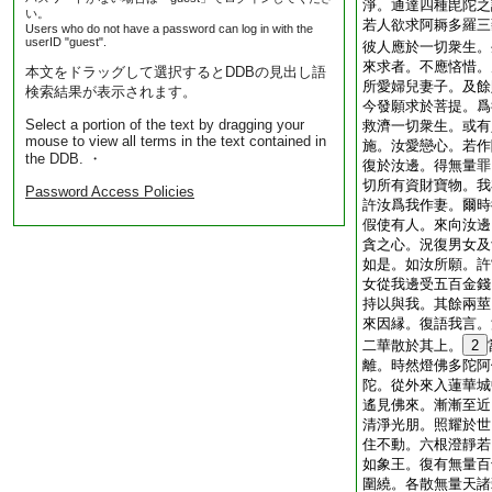
淨。通達四種毘陀之
い。
若人欲求阿耨多羅三
Users who do not have a password can log in with the
userID "guest".
彼人應於一切衆生。
來求者。不應悋惜。
本文をドラッグして選択するとDDBの見出し語
所愛婦兒妻子。及餘
検索結果が表示されます。
今發願求於菩提。爲
Select a portion of the text by dragging your
救濟一切衆生。或有
mouse to view all terms in the text contained in
施。汝愛戀心。若作
the DDB. ・
復於汝邊。得無量罪
切所有資財寶物。我
Password Access Policies
許汝爲我作妻。爾時
假使有人。來向汝邊
貪之心。況復男女及
如是。如汝所願。許
女從我邊受五百金錢
持以與我。其餘兩莖
來因縁。復語我言。
二華散於其上。
2
離。時然燈佛多陀阿
陀。從外來入蓮華城
遙見佛來。漸漸至近
清淨光朋。照耀於世
住不動。六根澄靜若
如象王。復有無量百
圍繞。各散無量天諸