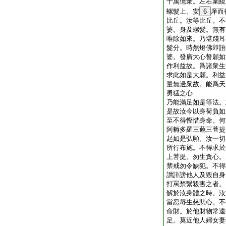
千萬億衆。左右圍繞
螺髮上。安
6
庠而
比丘。汝等比丘。不
婆。身及螺髮。無有
唯除如來。乃堪踐耳
髮分。時然燈佛即語
婆。發廣大心誓願如
作利益故。爲諸衆生
求此如是大願。利益
量無邊衆故。能爲天
勇猛之心
乃能滿足如是等法。
是故汝今以身荷負如
至不得慳惜身命。何
阿耨多羅三藐三菩提
起如是弘願。汝一切
所行布施。不得求於
上菩提。勿生貪心。
禁戒勿令缺犯。不得
讃誹謗他人及毀自身
打罵禁繋殺害之者。
解於汝身體之時。汝
當忍辱生慈悲心。不
命財。於他財物常遠
足。莫近他人婦女妻