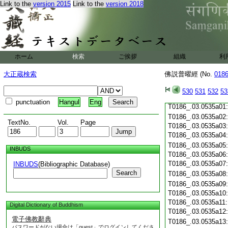
Link to the
version 2015
Link to the
version 2018
T0186_.03.0534c19
T0186_.03.0534c20
T0186_.03.0534c21
T0186_.03.0534c22
T0186_.03.0534c23
T0186_.03.0534c24
ホーム
検索
ご挨拶
組織
利
T0186_.03.0534c25
T0186_.03.0534c26
大正蔵検索
佛説普曜經 (No.
018
T0186_.03.0534c27
T0186_.03.0534c28
530
531
532
53
T0186_.03.0534c29
punctuation
Hangul
Eng
T0186_.03.0535a01
T0186_.03.0535a02
TextNo.
Vol.
Page
T0186_.03.0535a03
T0186_.03.0535a04
T0186_.03.0535a05
INBUDS
T0186_.03.0535a06
T0186_.03.0535a07
INBUDS
(Bibliographic Database)
Search
T0186_.03.0535a08
T0186_.03.0535a09
T0186_.03.0535a10
T0186_.03.0535a11
Digital Dictionary of Buddhism
T0186_.03.0535a12
電子佛教辭典
T0186_.03.0535a13
パスワードがない場合は「guest」でログインしてくださ