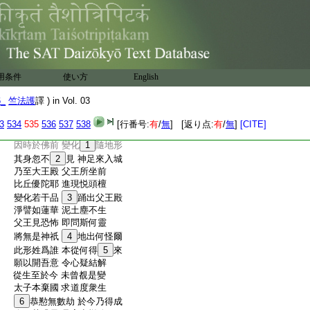
:
時坐佛樹下
28
還致本宿願
:
歡喜當聽説 難得數見聞
:
適成佛道時 輙降魔官屬
:
即壞生死本 消愛欲無餘
:
佛念本生地 意欲見親族
:
今聽王頭檀 所説甚可悲
用条件
使い方
English
:
比丘名優陀 姿性能悦人
:
佛遣使令行 孚致消息來
6_
竺法護
譯 ) in Vol. 03
:
還入父王國 以入宣佛意
:
今王太子
29
顧 意欲還至宮
3
534
535
536
537
538
[行番号:
有
/
無
] [返り点:
有
/
無
]
[CITE]
:
優陀聞佛教 即聽受奉行
:
因時於佛前 變化
1
隨地形
:
其身忽不
2
見 神足來入城
:
乃至大王殿 父王所坐前
:
比丘優陀耶 進現悦頭檀
:
變化若干品
3
踊出父王殿
:
淨譬如蓮華 泥土塵不生
:
父王見恐怖 即問斯何靈
:
將無是神祇
4
地出何怪爾
:
此形姓爲誰 本從何得
5
來
:
願以開吾意 令心疑結解
:
從生至於今 未曾覩是變
:
太子本棄國 求道度衆生
:
6
恭懃無數劫 於今乃得成