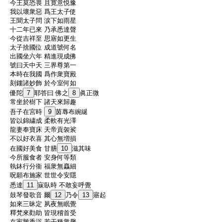
:
今王莫恐畏 且寛意悦豫
:
我以壞衆惡 爲王太子使
:
王聞太子問 涙下如雨星
:
十二年已來 乃承悉達聲
:
今從吉祥至 思寤如更生
:
太子捨國位 成道號何名
:
出國坐六年 精進現成佛
:
號曰天中天 三界尊第一
:
本時在我國 爲作衆寶殿
:
刻鏤諸妙飾 於今室何如
:
優陀
7
耶答曰 佛之
8
眞正微
:
常坐於樹下 諸天來歸趣
:
吾子在宮時
9
茵蓐布綩綖
:
皆以錦繍成 柔軟有光澤
:
龍妻奉寶床 天帝貢袈裟
:
不以好衣喜 其心無増損
:
在國好美食 甘膳
10
滋其味
:
今所服食者 安身何等類
:
執鉢行分衞 福衆無麤細
:
呪願布施家 世世令安隱
:
悉達
11
寐臥時 不敢妄呼覺
:
鼓琴發歌音 爾
12
乃令
13
寤起
:
如來三昧定 夙夜無眠覺
:
釋梵來勸助 皆現稽首受
:
在家雜香浴 若干種衆馨