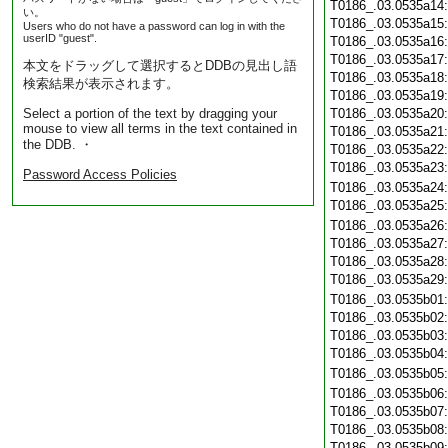
T0186_.03.0535a14
い。
T0186_.03.0535a15
Users who do not have a password can log in with the
userID "guest".
T0186_.03.0535a16
T0186_.03.0535a17
本文をドラッグして選択するとDDBの見出し語
T0186_.03.0535a18
検索結果が表示されます。
T0186_.03.0535a19
Select a portion of the text by dragging your
T0186_.03.0535a20
mouse to view all terms in the text contained in
T0186_.03.0535a21
the DDB. ・
T0186_.03.0535a22
T0186_.03.0535a23
Password Access Policies
T0186_.03.0535a24
T0186_.03.0535a25
T0186_.03.0535a26
T0186_.03.0535a27
T0186_.03.0535a28
T0186_.03.0535a29
T0186_.03.0535b01
T0186_.03.0535b02
T0186_.03.0535b03
T0186_.03.0535b04
T0186_.03.0535b05
T0186_.03.0535b06
T0186_.03.0535b07
T0186_.03.0535b08
T0186_.03.0535b09