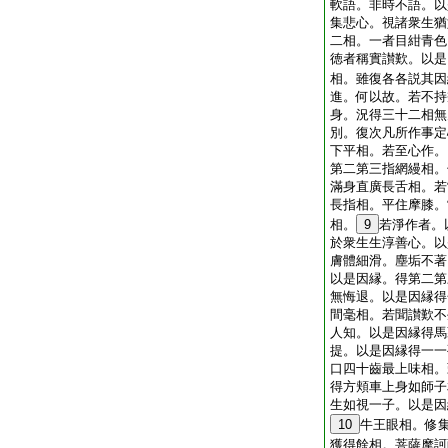
軟語。非時不語。以
集悲心。視諸衆生猶
二相。一者目紺青色
徳者稱實讃歎。以是
相。雖復各各説其因
進。何以故。若不持
身。況得三十二相無
別。復次凡所作事定
下平相。若至心作。
第二第三指網縵相。
滿身直廣長舌相。若
長指相。平住摩膝。
相。
9
若淨作者。
於衆生生淳善心。以
膚體細滑。塵垢不著
以是因縁。得第二第
無悔退。以是因縁得
間毫相。若聞讃歎不
人知。以是因縁得馬
提。以是因縁得一一
口四十齒最上味相。
得方頬車上身如師子
生如視一子。以是因
10
牛王眼相。修
獲得餘相。菩薩摩訶