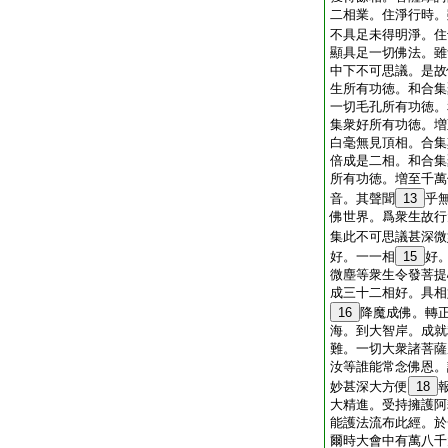
二相業。住淨行時。
不具足未得明淨。住
顯具足一切佛法。雖
中下不可思議。是故
生所有功徳。和合集
一切毛孔所有功徳。
集衆好所有功徳。増
白毫無見頂相。合集
倍成是二相。和合集
所有功徳。増至千萬
音。其聲聞
13
乎
佛世界。爲衆生故行
集此不可思議甚深微
好。一一相
15
好
微塵等衆生令發菩提
成三十二相好。具相
16
降魔成佛。轉
海。到大智岸。成就
難。一切大衆諸菩薩
汝等誰能常念佛恩。
妙甚深大方便
18
大精進。受持擁護阿
能護法流布此經。於
爾時大會中有萬八千