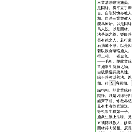
三業清淨瞻病施藥。
是因縁。得平立手摩
合。自修慙愧亦教人
相。自淨三業亦教人
能爲療治。以是因縁
爲人説。以是因縁。
法甚深之義。樂修善
長有徳之人。若行道
石荊棘不淨。以是因
若以飮食瓔珞施人。
得二相。一者金色。
一一毛相。即此業縁
常施衆生所須之物。
自破憍慢調柔其性。
除不善教以善法。以
相。得
5
肩圓相。
纎指相。即此業縁得
鬪諍。以是因縁得四
齒齊平相。修欲界慈
見有求者歡喜迎送。
等視衆生猶如一子。
施衆生無上法味。見
五戒轉以教人。修集
因縁得肉髻相。廣長