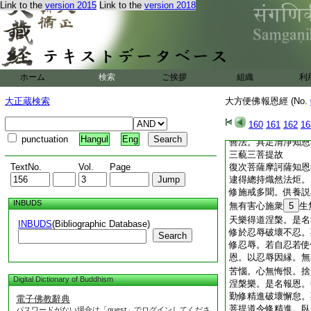
是名清淨説法。次第
Link to the
version 2015
Link to the
version 2018
者。謂十二部經。乃
若辭若義若法。於其
呵責。或時
3
眞説
淺近説。或易入説。
恩報恩次第説法。清
ホーム
検索
ご挨拶
組織
利
於怨憎中。修習慈心
放逸人。以諸方便而
大正蔵検索
大方便佛報恩經 (No.
4
慢恣及貧窮人。
讃己毀他飮食利養名
160
161
162
16
報恩清淨説法。云何
punctuation
Hangul
Eng
善法。具足清淨知恩
三藐三菩提故
TextNo.
Vol.
Page
復次菩薩摩訶薩知恩
逮得總持熾然法炬。
修施戒多聞。供養説
INBUDS
無有害心施衆
5
生
天樂得道涅槃。是名
INBUDS
(Bibliographic Database)
修於忍辱破壞不忍。
Search
修忍辱。若自忍若使
恩。以忍辱因縁。無
苦惱。心無悔恨。捨
Digital Dictionary of Buddhism
涅槃樂。是名報恩。
勤修精進破壞懈怠。
電子佛教辭典
菩提道令修精進。臥
パスワードがない場合は「guest」でログインしてくださ