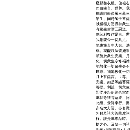
座起整衣服。偏袒右
而白佛言。世尊。我
擁護阿耨多羅三藐三
衆生。爾時師子菩薩
以種種方便攝持衆生
有衆生當墮三惡道。
殊師利復作是言。世
我悉能令一切具足。
能惠施衆生大智。法
尊。我能以法普施衆
願施於衆生安樂。月
化一切衆生令修福徳
能教化一切衆生令不
世尊。我能教化一切
月上菩薩言。世尊。
安樂。如是等諸菩薩
菩提。利益一切衆生
即從座起胡跪合掌而
囑我等諸菩薩衆。阿
此經。云何奉行。佛
亦名大方便。亦名微
阿難及諸大菩薩摩訶
行。説是囑累品時。
提之心。及餘一切諸
那羅･摩睺羅伽･人