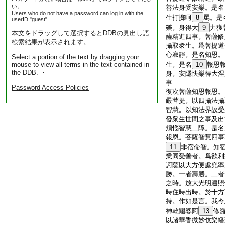
い。
善法身受安樂。是名
Users who do not have a password can log in with the
生打擲呵
8
罵。是
userID "guest".
樂。身得大
9
力獲
本文をドラッグして選択するとDDBの見出し語
薩精進四事。菩薩修
検索結果が表示されます。
攝取衆生。爲菩提道
心寂靜。是名知恩。
Select a portion of the text by dragging your
mouse to view all terms in the text contained in
生。是名
10
報恩
the DDB. ・
身。安隱快樂得大涅
事
Password Access Policies
復次菩薩知恩報恩。
嚴菩提。以四攝法攝
智慧。以知法界故受
發衆生世間之事及出
煩惱智慧二障。是名
報恩。菩薩智慧四事
11
非宿命智。知
業同受善者。爲欲利
訶薩以大方便處兜率
勝。一者壽勝。二者
之時。放大光明遍照
時住時出時。於十方
持。作如是言。我今
神乾闥婆阿
13
修
以諸華香微妙伎樂幡