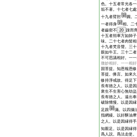
色。十五者常光各一
垢不著。十七者七處
十九者臂肘
圓。
一者得身
相。二
者齒密不
20
踈而
十五者頬車方如師子
味。二十七者肉髻相
十九者梵音聲。三十
眼如牛王。三十二者
不可思議相好。一一
微妙相好。一一相好
固菩提。知恩報恩修
菩提。佛言。如來久
修持淨戒故。得足下
長有徳之人。以是因
衆生不生害心無劫盜
長有徳之人。遠出奉
破除憍慢。以是因縁
足跟
滿。以四攝
指網縵。以好酥油摩
之人。以是因縁得手
知厭足。以是因縁得
爲人説。爲法走使。