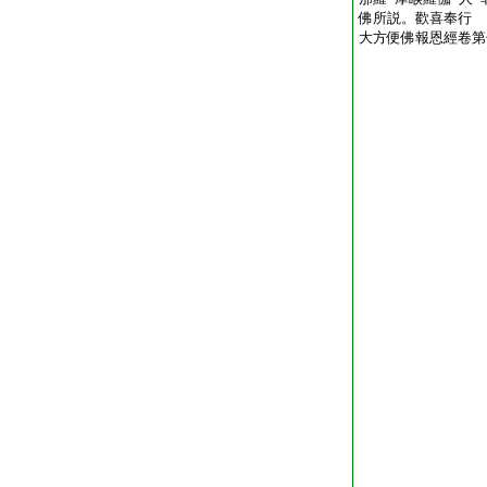
佛所説。歡喜奉行
大方便佛報恩經卷第