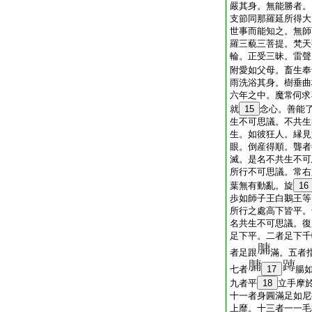
嚴其身。無能勝者。
支節同那羅延所得大
世事而能知之。無師
羅三藐三菩提。梵天
輪。正受三昧。雷聲
附愛如父母。畜生奉
雨洗浴其身。樹垂曲
六年之中。魔常伺求
就
15
念心。善能
生不可思議。不共生
生。如彼狂人。縁見
眼。倒産得順。聾者
滅。是名不共生不可
所行不可思議。常右
葉無有動亂。旋
16
歩如師子王白鵝王等
所行之處高下皆平。
名共生不可思議。復
足下平。二者足下千
者足跟
滿。五者
七者
17
腸
九者平
18
立手摩
十一者身圓滿足如尼
上靡。十三者一一毛