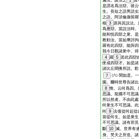
漏法。諸法之
1
實
是謂名爲法辯。彼云
生。長短之語男語女
之語。阿須倫迦留羅
根
3
原與其説法。
爲應辯。當説法時。
能和悦四部之衆。是
教勅汝。當如摩訶拘
羅有此四辯。能與四
我今日觀諸衆中。得
4
羅
5
若此四辯
便成四辯才。如是諸
諸比丘聞佛所説。歡
聞如是。一
7
(六)
園。爾時世尊告諸比
8
惟。云何爲四。
思議。龍國不可思議
所以然者。不由此處
何衆生不可思議。此
何
9
去復從何起從
當從何生。如是衆生
不可思議。諸有邪見
斷
10
滅。世界有
身。梵天之所造。諸