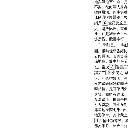
地獄餓鬼畜生道。是
不樂。彼何等人身亦
徳阿羅漢。四事供養
床臥具病痩醫藥。復
謂尸
6
波羅比丘是
人。是故比丘。當求
丘。如是諸比丘當作
佛所説。歡喜奉行
聞如是。一時
(三)
園。爾時世尊告諸比
云何爲四。若有信善
偸婆處。於中能起偸
也。復次
8
信善男
謂第二
9
受梵之福
人。和合聖衆者。是
次若多薩阿竭初轉法
轉法輪。是謂第四受
之福。爾時有異比丘
竟爲多少。世尊告曰
吾今當説。諸比丘對
浮里地東西七千由旬
地形像車。其中衆生
12
輪王功徳等。
形如半月。比丘當知