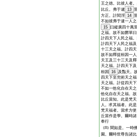
王之徳。比彼人者。
比丘。弗于逮
13
方正。計閻浮
14
不如彼弗于逮一人之
15
曰縱廣四十萬
之福。故不如欝單曰
計四天下人民之福。
計四天下人民之福及
十三天之福。計四天
故不如釋提桓因一人
天王及三十三天及釋
天之福。計四天下及
桓因
16
及豔天。
四天下至兜術天之福
天之福。計從四天下
不如一他化自在天之
他化自在天之福。故
比丘當知。此是梵天
人。求其福者。此是
梵天福者。當求方便
丘當作是學。爾時諸
奉行
聞如是。一時
(四)
園。爾時世尊告諸比