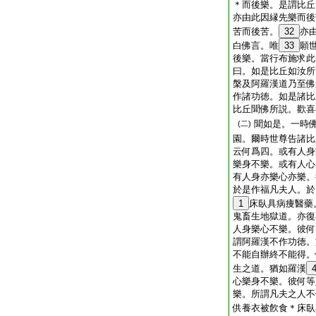
＊而後樂。是謂比丘
亦由此因縁先樂而後
苦而後苦。
32
亦
白佛言。唯
33
願
後樂。當行布施求此
曰。如是比丘如汝所
槃及阿羅漢道乃至佛
作諸功徳。如是諸比
比丘聞佛所説。歡喜
聞如是。一時
(二)
園。爾時世尊告諸比
云何爲四。或有人身
樂身不樂。或有人心
有人身亦樂心亦樂。
於是作福凡夫人。於
1
床臥具病痩醫藥
鬼畜生地獄道。亦復
人身樂心不樂。彼何
謂阿羅漢不作功徳。
不能自辦終不能得。
生之道。猶如羅漢
心樂身不樂。彼何等
樂。所謂凡夫之人不
供養衣被飮食＊床臥