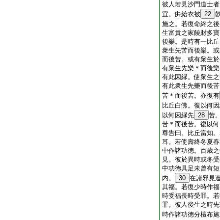
彼人若見沙門道士者
宜。供給衣被
22
施之。若復命終之後
生富貴之家饒財多寶
後樂。是時有一比丘
衆生先苦而後樂。或
而後苦。或有衆生於
有衆生先樂＊而後樂
有此因縁。使衆生之
有此衆生先樂而後苦
苦＊而後苦。亦復有
比丘白佛。復以何因
以何因縁先
28
苦
苦＊而後苦。復以何
尊告曰。比丘當知。
耳。若使壽終冬夏春
中作諸功徳。百歳之
見。彼於異時或冬受
中功徳具足未曾有短
内。
30
在諸邪見
其福。若復少時作福
時受福長時受罪。若
罪。彼人後生之時先
時作諸功徳分檀布施