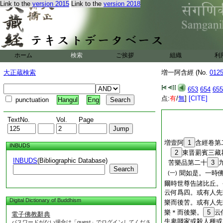
Link to the
version 2015
Link to the
version 2018
ホーム
検索
ご挨拶
組織
利
大正蔵検索
増一阿含經 (No.
012
653
654
655
点:
有
/
無
]
[CITE]
punctuation
Hangul
Eng
TextNo.
Vol.
Page
増壹阿
1
含經卷第
INBUDS
2
東晋罽賓三
INBUDS
(Bibliographic Database)
苦樂品第二十
3
Search
聞如是。一時
(一)
爾時世尊告諸比丘。
云何爲四。或有人先
Digital Dictionary of Buddhism
樂而後苦。或有人先
樂＊而後樂。
5
云
電子佛教辭典
生卑賤家或殺人種或
パスワードがない場合は「guest」でログインしてくださ