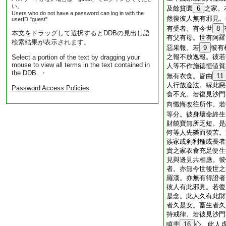
い。
及餘貧匱
6
之家。
Users who do not have a password can log in with the
然復彼人無有邪見。
userID "guest".
有受者。有今世
8
本文をドラッグして選択するとDDBの見出し語
有父有母。世有阿羅
検索結果が表示されます。
惡果報。若
9
彼有
之報不放逸報。彼若
Select a portion of the text by dragging your
mouse to view all terms in the text contained in
人等不作施徳恒値貧
the DDB. ・
無有衣食。皆由
11
人行放逸法。縁此惡
Password Access Policies
食不充。若復見沙門
向懺悔改往所作。若
等分。彼身壞命終生
財饒寶無所乏短。是
何等人先樂而後苦。
族家或刹利種或長者
貴之家衣食充足便生
見與邊見共相應。彼
者。亦無今世後世之
羅漢。亦無有得證者
彼人有此邪見。若復
是念。此人久有此財
者久是女。畜生者久
持戒律。若彼見沙門
瞋恚
16
心。此人