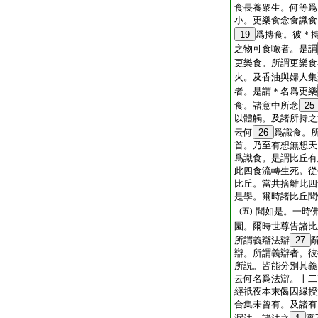
食長養衆生。何等爲
小。更樂食念食識食
19
爲摶食。彼＊
之物可食噉者。是謂
更樂食。所謂更樂食
火。及香油與婦人集
者。是謂＊名爲更樂
食。諸意中所念
25
以體觸。及諸所持之
云何
26
爲識食。
首。乃至有想無想天
爲識食。是謂比丘有
此四食流轉生死。從
比丘。當共捨離此四
是學。爾時諸比丘聞
聞如是。一時
(五)
園。爾時世尊告諸比
所謂義辯法辯
27
辯。所謂義辯者。彼
所説。皆能分別其義
云何名爲法辯。十二
經祇夜本末偈因縁授
合集未曾有。及諸有