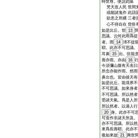
時世尊。便説此偈
梵天造人民 世間
或能諸鬼作 此語
欲恚之所纒 三者
心不得自在 世俗
如是比丘。世
13
思議。云何此雨爲從
者。雨
14
渧不從
耶。此亦不可思議。
耳鼻
15
出。但龍
善亦雨。亦由
16
今須彌山腹有天名曰
所念亦能作雨。然雨
鼻出也。皆由彼天有
如是比丘。龍境界不
不可思議。如來身者
不可思議。所以然者
受諸天氣。爲是人所
所以然者。以過人行
20
身。此亦不可
可造作非諸天所及。
亦不可思議。所以然
來爲長壽耶。此亦不
復如來故
21
興世