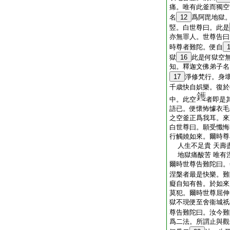
痛。唯有此釜而獨空
名
12
爲阿毘地獄
竪。白世尊曰。此是
亦無罪人。世尊告曰
時尊者難陀。便自
獄
16
此是何獄空
知。釋迦文佛弟子名
17
淨修梵行。身
千歳快自娯樂。復於
中。此空
者即是
語已。便懷怖懅衣毛
之空釜正爲我耳。來
白世尊曰。願受懺悔
行觸嬈如來。爾時尊
人生不足貴 天壽
地獄痛酸苦 唯有
爾時世尊告難陀曰。
涅槃者最是快樂。難
癡自知有咎。於如來
莫犯。爾時世尊屈伸
獄不現便至舍衞城祇
尊告難陀曰。汝今難
爲二法。所謂止與觀