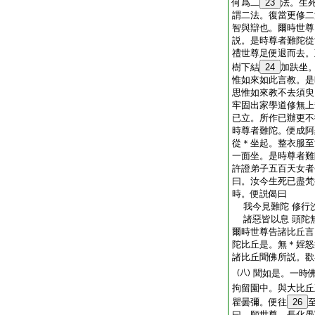
何爲二
23
法。生
謂二法。復當更修二
智與辯也。爾時世尊
説。是時尊者難陀從
禮世尊足便退而去。
樹下結
24
加趺坐
惟如來如此言教。是
思惟如來教不去須臾
牢固出家學道修無上
已立。所作已辦更不
時尊者難陀。便成阿
從＊坐起。整衣服至
一面坐。是時尊者難
許證弟子五百天女者
曰。汝今生死已盡梵
時。便説偈曰
我今見難陀 修行
諸惡皆以息 頭陀
爾時世尊告諸比丘言
陀比丘是。無＊婬怒
諸比丘聞佛所説。歡
(八)
聞如是。一時
拘留園中。與大比丘
瞿曇彌。便往
26
曰。願世尊。長化愚