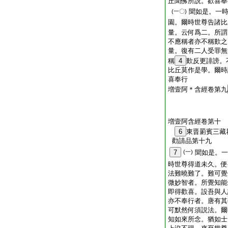
丘聞佛所説。歡喜奉
聞如是。一
(一〇)
園。爾時世尊告諸比
量。云何爲二。所謂
不應稱者亦不稱歎之
量。復有二人受罪無
稱
4
歎反更誹謗。
比丘莫作是學。爾時
喜奉行
増壹阿＊含經卷第九
増壹阿含經卷第十
6
東晋罽賓三
勸請品第十九
7
(一)
聞如是。一
時世尊得道未久。便
法難曉難了。難可覺
微妙智者。所覺知能
即得歡喜。設吾與人
亦不奉行者。唐有其
可默然何須説法。爾
知如來所念。猶如士