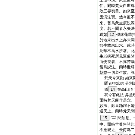
上沒不現。來至世尊
住。爾時梵天白世尊
敗三界喪目。如來至
應演法寶。然今復不
來。普爲衆生廣説深
度。若不聞者永失法
猶如
12
優鉢蓮華
於地未出水上亦未開
欲生故未出水。或時
此華不爲水所著。此
生老病死所見逼促諸
而便喪者。不亦苦哉
當爲説法。爾時世尊
慈愍一切衆生故。説
梵天今來勸 如來
聞者得篤信 分別
猶
14
在高山頂
我今有此法 昇堂
爾時梵天便作是念。
妙法。歡喜踊躍不能
還天上。爾時梵天聞
15
(二)
聞如是。
中。爾時世尊告諸比
不應親近。云何爲二