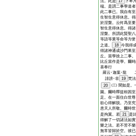
法。此是
17
下卑
端。是謂二事學道者
此二事已。我自有至
生智生意得休息。得
於涅槃。云何爲至要
智生意得休息。得諸
涅槃。所謂此賢聖八
等語等業等命等方便
之道。
18
今我得
得諸神通成沙門果至
丘。當學捨上二事。
比丘當作是學。爾時
喜奉行
羅云･迦葉･龍 
誹謗･非
19
梵
聞如是。
20
(三)
園。爾時釋提桓因至
足。在一面住白世尊
欲心得解脱。乃至究
患天人所敬。爾時世
是拘翼。若
21
是
得解了一切諸法如實
樂之法。若不苦不樂
無常皆歸於空。彼已