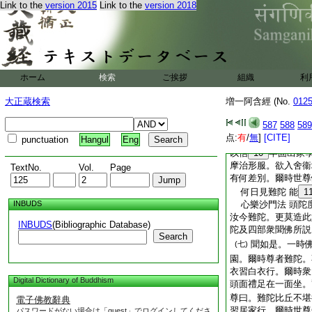
Link to the
version 2015
Link to the
version 2018
妙＊之衣色曜人目。
尊告一比丘。汝速往
呼卿。對曰。如是世
頭面禮足而去。往至
難陀曰。世尊呼卿。
來至世尊所。到已頭
ホーム
検索
ご挨拶
組織
利
時世尊告難陀曰。汝
大正蔵検索
増一阿含經 (No.
衣。又
9
則著履屣
012
陀默然不語。世尊復
587
588
589
豈不以信牢固出家學
点:
有
/
無
]
[CITE]
是世尊。世尊告曰。
punctuation
Hangul
Eng
以信
10
牢固出家
摩治形服。欲入舍衞
TextNo.
Vol.
Page
有何差別。爾時世尊
何日見難陀 能
1
INBUDS
心樂沙門法 頭陀
汝今難陀。更莫造此
INBUDS
(Bibliographic Database)
陀及四部衆聞佛所説
Search
聞如是。一時
(七)
園。爾時尊者難陀。
衣習白衣行。爾時衆
Digital Dictionary of Buddhism
頭面禮足在一面坐。
尊曰。難陀比丘不堪
電子佛教辭典
習居家行。爾時世尊
パスワードがない場合は「guest」でログインしてくださ