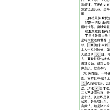
瞿曇彌。不應向如來
無窮恒護其命。是時
偈
云何禮最勝 世間
能斷一切疑 由是
爾時世尊。復以偈報
精進意難缺 恒有
平等視聲聞 此則
是時大愛道白世尊曰
尊。
28
如來今勅
上人中及阿須倫。如
大愛道所
30
説。
去。爾時世尊告諸比
廣識多知。所謂大愛
佛所説。歡喜奉行
聞如是。一時
(九)
園。爾時世尊告諸比
1
衆而興誹謗。云
法。謂法
2
是非法
二人不誹謗如來。云
是非法。眞法即是眞
如來。是故諸比丘。
言眞法。如是諸比丘