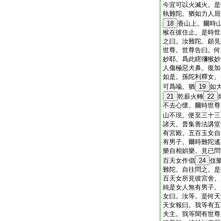
今宜可以火滅火。是
執難陀。猶如力人屈
18
香山上。爾時
猴在彼住止。是時世
之曰。汝難陀。頗見
世尊。世尊告曰。何
妙耶。爲此瞎獼猴妙
人傷極惡犬鼻。復加
如是。孫陀利釋女。
可爲喩。猶
19
如
21
乾薪火轉
22
不去心懷。爾時世尊
山不現。便至三十三
諸天。普集善法講堂
有宮殿。五百玉女自
有男子。爾時難陀遙
樂自相娯樂。見已問
百天女作倡
24
伎
難陀。自往問之。是
百天女所見彼宮舍。
純是女人無有男子。
女曰。汝等。是何天
天女報曰。我等有五
夫主。我等聞有世尊