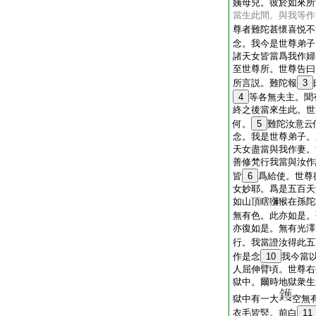
姨母兒。彼於如來所
當生此間。與我等作
尊者難陀甚懷喜悦不
念。我今是世尊弟子
諸天女皆當爲我作婦
至世尊所。世尊告曰
所言説。難陀報
3
4
等各無夫主。聞
終之後當來生此。世
何。
5
難陀汝意云
念。我是世尊弟子。
天女盡當與我作妻。
善修梵行我當與汝作
皆
6
爲給使。世尊
女妙耶。爲是五百天
如山頂瞎獼猴在孫陀
無有色。此亦如是。
亦復如是。無有光澤
行。我當證汝得此五
作是念
10
我今當
人屈伸臂頃。世尊右
獄中。爾時地獄衆生
獄中有一大
空無
衣毛皆竪。前白
11