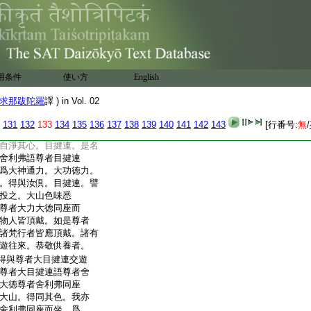
。爲是世尊神通力來
語尊者舍利弗。我不
世尊不以神通力來
國王舍城中聞。世尊
。我能問世尊。所謂
名爲慇懃精進。世尊答我
用条件
使い方
English
丘晝則經行。若坐以不障
夜若坐經行。以不障礙
求那跋陀羅
譯 ) in Vol. 02
夜時。出房外洗足。還入
累。
9
係念明相。正念正
131
132
133
134
135
136
137
138
139
140
141
142
143
[行番号:
無
/
夜時。徐覺徐起。若坐亦
自淨其心。目揵連。是名
舍利弗語尊者目揵連
爲大神通力。大功徳力。
。得與汝倶。目揵連。譬
投之。大山色味悉
尊者大力大徳同座而
物人皆頂戴。如是尊者
諸梵行者皆應頂戴。諸有
遊往來。恭敬供養者。
得與尊者大目揵連交遊
尊者大目揵連語尊者舍
大徳尊者舍利弗同座
大山。得同其色。我亦
舍利弗同座而坐。爲