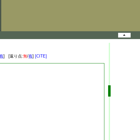
有
] [返り点:
無
/
有
]
[CITE]