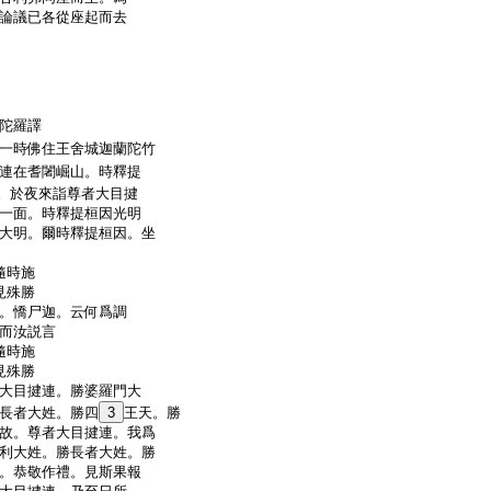
論議已各從座起而去
跋陀羅譯
一時佛住王舍城迦蘭陀竹
連在耆闍崛山。時釋提
。於夜來詣尊者大目揵
一面。時釋提桓因光明
大明。爾時釋提桓因。坐
隨時施
見殊勝
。憍尸迦。云何爲調
而汝説言
隨時施
見殊勝
大目揵連。勝婆羅門大
長者大姓。勝四
3
王天。勝
故。尊者大目揵連。我爲
利大姓。勝長者大姓。勝
。恭敬作禮。見斯果報