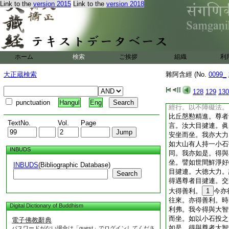
Link to the
version 2015
Link to the
version 2018
以神通力。至世尊所
至汝所。尊者目揵連
以神通力詣世尊所。
至我所。然我於舍衞
及我倶得天眼天耳故
8
慇懃精進。云何
ホーム
検索
ご挨拶
組織
利
言。目揵連。若此比
礙法。自淨其心。初
大正蔵検索
雜阿含經 (No.
0099_
法。自淨其心。於中
房右脇而臥。足足相
128
129
130
知。作起思惟。於後
punctuation
Hangul
Eng
經行。以不障礙法。
比丘慇懃精進。尊者
TextNo.
Vol.
Page
言。汝大目揵連。眞
安坐而坐。我亦大力
如大山有人持一小石
INBUDS
同。我亦如是。得與
坐。譬如世間鮮淨好
INBUDS
(Bibliographic Database)
目揵連。大徳大力。
Search
得遇尊者目揵連。交
大得善利。
1
今亦
往來。亦得善利。時
Digital Dictionary of Buddhism
利弗。我今得與大智
而坐。如以小石投之
電子佛教辭典
如是。得與尊者大智
パスワードがない場合は「guest」でログインしてくださ