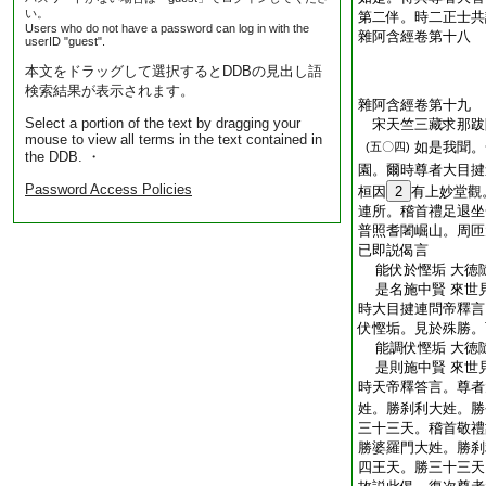
い。
第二伴。時二正士共
Users who do not have a password can log in with the
雜阿含經卷第十八
userID "guest".
本文をドラッグして選択するとDDBの見出し語
検索結果が表示されます。
雜阿含經卷第十九
Select a portion of the text by dragging your
宋天竺三藏求那
mouse to view all terms in the text contained in
如是我聞。
(五〇四)
the DDB. ・
園。爾時尊者大目揵
Password Access Policies
桓因
2
有上妙堂觀
連所。稽首禮足退坐
普照耆闍崛山。周匝
已即説偈言
能伏於慳垢 大徳
是名施中賢 來世
時大目揵連問帝釋言
伏慳垢。見於殊勝。
能調伏慳垢 大徳
是則施中賢 來世
時天帝釋答言。尊者
姓。勝刹利大姓。勝
三十三天。稽首敬禮
勝婆羅門大姓。勝刹
四王天。勝三十三天