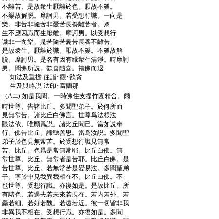
:
不離苦。是故衆生厭離於色。厭故不樂。
:
不樂故解脱。摩訶男。若受想行識。一向是
:
樂。非苦非隨苦非憂苦長養離苦者。衆
:
生不應因識而生厭離。摩訶男。以受想行
:
識非一向樂。是苦隨苦憂苦長養不離苦。
:
是故衆生。厭離於識。厭故不樂。不樂故解
:
脱。摩訶男。是名有因有縁衆生清淨。時摩訶
:
男。聞佛所説。歡喜隨喜。禮佛而退
:
知法及重擔 往詣･觀･欲貪
:
生及與略説 法印･富蘭那
:
如是我聞。一時佛住支提竹園精舍。爾
(八二)
:
時世尊。告諸比丘。多聞聖弟子。於何所而
:
見無常苦。諸比丘白佛言。世尊爲法根法
:
眼法依。唯願爲説。諸比丘聞已。當如説奉
:
行。佛告比丘。諦聽善思。當爲汝説。多聞聖
:
弟子於色見無常苦。於受想行識見無常
:
苦。比丘。色爲是常無常耶。比丘白佛。無
:
常世尊。比丘。無常者是苦耶。比丘白佛。是
:
苦世尊。比丘。若無常苦是變易法。多聞聖弟
:
子。寧於中見我異我相在不。比丘白佛。不
:
也世尊。受想行識。亦復如是。是故比丘。所
:
有諸色。若過去若未來若現在。若内若外。若
:
麤若細。若好若醜。若遠若近。彼一切皆非我
:
非異我不相在。受想行識。亦復如是。多聞