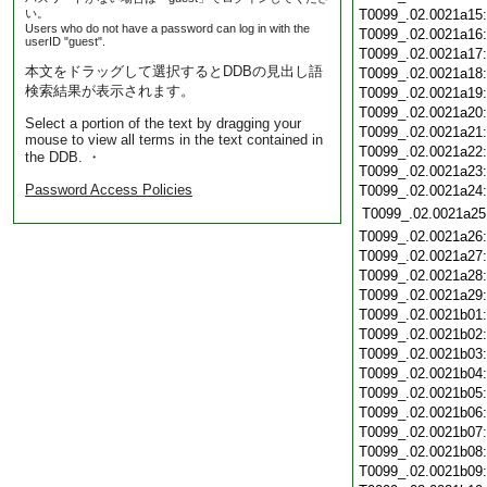
い。
T0099_.02.0021a15
Users who do not have a password can log in with the
T0099_.02.0021a16
userID "guest".
T0099_.02.0021a17
本文をドラッグして選択するとDDBの見出し語
T0099_.02.0021a18
検索結果が表示されます。
T0099_.02.0021a19
T0099_.02.0021a20
Select a portion of the text by dragging your
T0099_.02.0021a21
mouse to view all terms in the text contained in
T0099_.02.0021a22
the DDB. ・
T0099_.02.0021a23
Password Access Policies
T0099_.02.0021a24
T0099_.02.0021a25
T0099_.02.0021a26
T0099_.02.0021a27
T0099_.02.0021a28
T0099_.02.0021a29
T0099_.02.0021b01
T0099_.02.0021b02
T0099_.02.0021b03
T0099_.02.0021b04
T0099_.02.0021b05
T0099_.02.0021b06
T0099_.02.0021b07
T0099_.02.0021b08
T0099_.02.0021b09