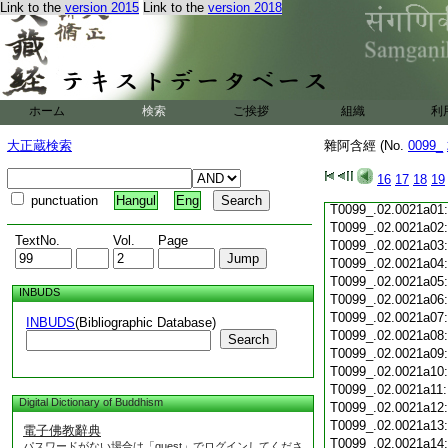
Link to the
version 2015
Link to the
version 2018
T0099_.02.0020c19
T0099_.02.0020c20
T0099_.02.0020c21
T0099_.02.0020c22
T0099_.02.0020c23
T0099_.02.0020c24
ホーム
検索
ご挨拶
組織
利
T0099_.02.0020c25
T0099_.02.0020c26
大正蔵検索
雜阿含經 (No.
0099_
T0099_.02.0020c27
T0099_.02.0020c28
16
17
18
19
T0099_.02.0020c29
punctuation
Hangul
Eng
T0099_.02.0021a01
T0099_.02.0021a02
TextNo.
Vol.
Page
T0099_.02.0021a03
T0099_.02.0021a04
T0099_.02.0021a05
INBUDS
T0099_.02.0021a06
T0099_.02.0021a07
INBUDS
(Bibliographic Database)
T0099_.02.0021a08
Search
T0099_.02.0021a09
T0099_.02.0021a10
T0099_.02.0021a11
Digital Dictionary of Buddhism
T0099_.02.0021a12
T0099_.02.0021a13
電子佛教辭典
T0099_.02.0021a14
パスワードがない場合は「guest」でログインしてくださ