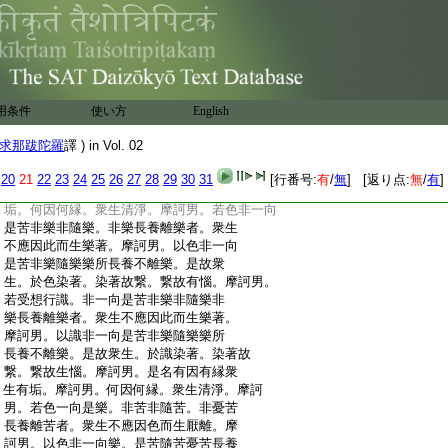
:
論。我説此法。皆是順法。無有世人來共難
:
問而呵責者。所以者何。摩訶男。我如是見如
:
是説。無因無縁衆生有垢。無因無縁衆生清
:
淨。時摩訶男。聞富蘭那所説。心不喜樂。呵
:
罵已從
15
坐起去。向世尊所。頭面禮足。却坐
:
一面。以向與富蘭那所論事。向佛廣説。佛
用条件
使い方
English
:
告離車摩訶男。彼富蘭那。爲出意語。不足
:
記也。如是。富蘭那。愚癡不
16
辨。不善非因。
求那跋陀羅
譯 ) in Vol. 02
:
而作是説。無因無縁衆生有垢。無因無縁衆
:
生清淨。所以者何。有因有縁衆生有垢。有
20
21
22
23
24
25
26
27
28
29
30
31
[行番号:
有
/
無
] [返り点:
無
/
有
]
:
因有縁衆生清淨。摩訶男。何因何縁衆生有
:
垢。何因何縁。衆生清淨。摩訶男。若色非一向
:
是苦非樂非隨樂。非樂長養離樂者。衆生
:
不應因此而生樂著。摩訶男。以色非一向
:
是苦非樂隨樂樂所長養不離樂。是故衆
:
生。於色染著。染著故繋。繋故有惱。摩訶男。
:
若受想行識。非一向是苦非樂非隨樂非
:
樂長養離樂者。衆生不應因此而生樂著。
:
摩訶男。以識非一向是苦非樂隨樂樂所
:
長養不離樂。是故衆生。於識染著。染著故
:
繋。繋故生惱。摩訶男。是名有因有縁衆
:
生有垢。摩訶男。何因何縁。衆生清淨。摩訶
:
男。若色一向是樂。非苦非隨苦。非憂苦
:
長養離苦者。衆生不應因色而生厭離。摩
:
訶男。以色非一向樂。是苦隨苦憂苦長養