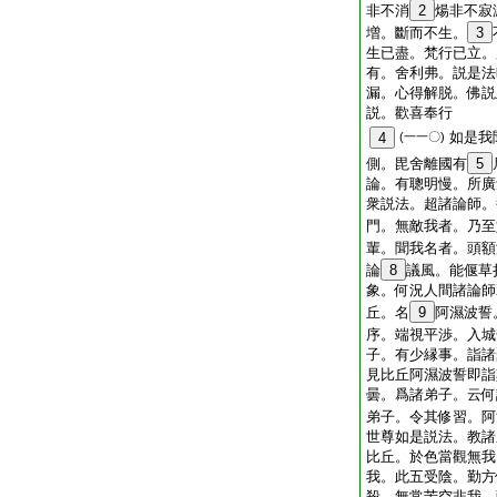
非不消
2
煬非不寂
増。斷而不生。
3
生已盡。梵行已立。
有。舍利弗。説是法
漏。心得解脱。佛説
説。歡喜奉行
如是我
4
(一一〇)
側。毘舍離國有
5
論。有聰明慢。所廣
衆説法。超諸論師。
門。無敵我者。乃至
輩。聞我名者。頭額
論
8
議風。能偃草
象。何況人間諸論師
丘。名
9
阿濕波誓
序。端視平渉。入城
子。有少縁事。詣諸
見比丘阿濕波誓即詣
曇。爲諸弟子。云何
弟子。令其修習。阿
世尊如是説法。教諸
比丘。於色當觀無我
我。此五受陰。勤方
殺。無常苦空非我。