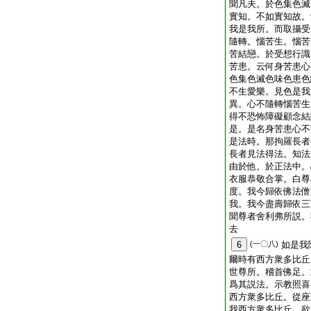
聞凡夫。於色集色滅
實知。不如實知故。
我是我所。而取攝受
隨轉。惱苦生。惱苦
苦結戀。於受想行識
苦患。云何身苦患心
色集色滅色味色患色
不生愛樂。見色是我
異。心不隨轉惱苦生
得不恐怖障礙顧念結
是。是名身苦患心不
是法時。那拘羅長者
長者見法得法。知法
由於他。於正法中。
衣服恭敬合掌。白尊
度。我今歸依佛法僧
我。我今盡壽歸依三
聞尊者舍利弗所説。
去
6
(一〇八)
如是我
爾時有西方衆多比丘
世尊所。稽首佛足。
爲其説法。示教照喜
西方衆多比丘。從座
我西方衆多比丘。欲