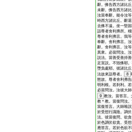
辭。佛告西方諸比丘
未辭。佛告西方諸比
汝當奉辭。能令汝等
時西方諸比丘。辭退
去佛不遠。坐一堅固
詣尊者舍利弗所。稽
尊者舍利弗言。我等
奉辭。舍利弗言。汝
辭。舍利弗言。汝等
異衆。必當問汝。汝
説法。當善受善持善
足宣説。不毀佛耶。
墮負處耶。彼諸比丘
法故來詣尊者。
8
愍故。尊者舍利弗告
明利根。若刹利。若
必當問汝。汝彼大師
9
教汝。當答言。
教＊教。當復問汝。
當復答言。大師唯説
於受想行識陰。調伏
法。彼當復問。欲貪
於色調伏欲貪。受想
應答言。若於色欲不