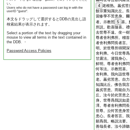
い。
4
老根熟。羸劣苦
Users who do not have a password can log in with the
餘宗重知識比丘。長
userID "guest".
當修學不苦患身。爾
本文をドラッグして選択するとDDBの見出し語
者。示教照
5
喜。
検索結果が表示されます。
所説。歡喜隨喜。禮
去世尊不遠。坐一樹
Select a portion of the text by dragging your
mouse to view all terms in the text contained in
尊者舍利弗所。稽首
the DDB. ・
者舍利弗問長者言。
明。於世尊所得聞深
Password Access Policies
舍利弗。今日世尊爲
甘露法。灌我身心。
鮮明。尊者舍利弗問
何等法。示教照喜。
舍利弗。我向詣世尊
老。羸劣苦患。自力
知識比丘。佛告我言
羸劣苦患。而能自力
丘。汝今於此苦患之
身。世尊爲我説如是
澤。尊者舍利弗問長
世尊。云何苦患身苦
患心。長者答言。我
願爲我。略説法要。
善哉長者。汝今諦聽