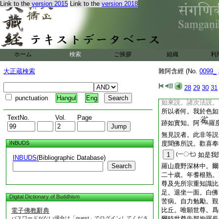
Link to the
version 2015
Link to the
version 2018
足。於一面住。以諸
白佛言。世尊。彼如
順諸法説耶。得無謗
耶。爲違法耶。無令
耶。佛告阿
羅度
ホーム
検索
ご挨拶
答。阿
組織
羅度色爲
利
無常。受想行識爲常
大正蔵検索
雜阿含經 (No.
0099_
世尊。如焔摩迦契經
耶。答曰不也。佛告
28
29
30
31
者。隨順諸
16
記
punctuation
Hangul
Eng
如來説。諸次法説。
所以者何。我於色如
TextNo.
Vol.
Page
跡如實知。阿
羅
無見説者。此非等説
INBUDS
度聞佛所説。歡喜奉
1
(一〇七)
如是我
INBUDS
(Bibliographic Database)
Search
羅山鹿野深林中。爾
二十歳。年耆根熟。
尊及先所宗重知識比
足。退坐一面。白佛
Digital Dictionary of Buddhism
苦病。自力勉勵。覲
比丘。唯願世尊。爲
電子佛教辭典
パスワードがない場合は「guest」でログインしてくださ
爾時世尊告那拘羅長