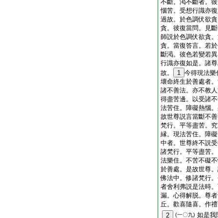
不斷。渇不斷者。彼
惱苦。受想行識亦復
過故。於色調伏欲貪
貪。彼復當問。見斷
師説於色調伏欲貪。
貪。當復答言。若於
斷渇。彼色若變若異
行識亦復如是。諸尊
故。
1
今得現法樂
壞命終生於善處者。
諸不善法。亦不教人
得盡苦邊。以受諸不
法苦住。障礙熱惱。
故世尊説言當斷不善
梵行。平等盡苦。究
縁。現法苦住。障礙
中者。世尊終不説受
諸梵行。平等盡苦。
法樂住。不苦不礙不
於善處。是故世尊。
佛法中。修諸梵行。
者舍利弗説是法時。
漏。心得解脱。尊者
丘。歡喜隨喜。作禮
如是我
2
(一〇九)