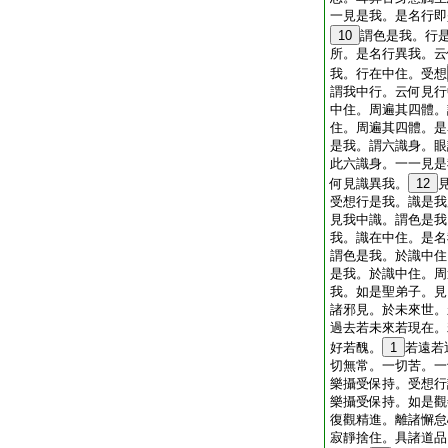
一見是我。是名行即
10
謂色是我。行
所。是名行異我。云
我。行在中住。受想
謂我中行。云何見行
中住。周遍其四體。
住。周遍其四體。是
是我。謂六識身。眼
此六識身。一一見是
何見識異我。
12
受想行是我。識是我
見我中識。謂色是我
我。識在中住。是名
謂色是我。於識中住
是我。於識中住。周
我。如是聖弟子。見
諸邪見。於未來世。
過去若未來若現在。
好若醜。
1
若遠若
切無常。一切苦。一
樂攝受保持。受想行
樂攝受保持。如是觀
復觀精進。離諸懈怠
寂靜捨住。具諸道品