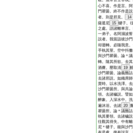
心不喜。作是言。阿
門瞿曇。終不作是説
者。則是邪見。
14
薩遮尼
15
犍子。
之處。語諸離車言。
一弟子。名阿濕波誓
説者。我當詣彼沙門
却迴轉。必隨我意。
手執其莖。空中抖擻
與沙門瞿曇。論＊議
轉。隨其所欲。去其
酒嚢。壓取清
19
沙門瞿曇。論義難詰
去諸邪説。如織席師
賣時。以水洗澤。去
沙門瞿曇所。與共論
領。去諸穢説。譬如
醉象。入深水中。洗
遍沐浴。去諸
20
瞿曇所。論＊議難詰
執其要領。去諸穢説
往觀其得失。中有離
尼＊犍子。能與沙門
有是處。復有説言。