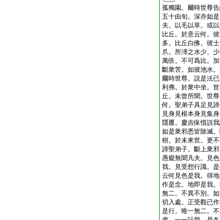
孤獨園。爾時世尊告
五十由旬。深亦如是
夫。以毛以草。或以
比丘。於意云何。彼
多。比丘白佛。彼士
爪。所渧之水少。少
萬倍。不可爲比。加
斷衆苦。如彼池水。
爾時世尊。説是法已
利弗。於衆中坐。世
丘。未曾所聞。世尊
何。聖弟子具足見諦
見身見根本身見集身
隱覆。慶吉保惜説我
如是衆邪悉皆除滅。
樹。於未來世。更不
諦聖弟子。斷上衆邪
愚癡無聞凡夫。見色
我。見受想行識。是
云何見色是我。得地
作是念。地即是我。
無二。不異不別。如
切入處。正受觀已作
是行。唯一無二。不
處。一一計我。是名