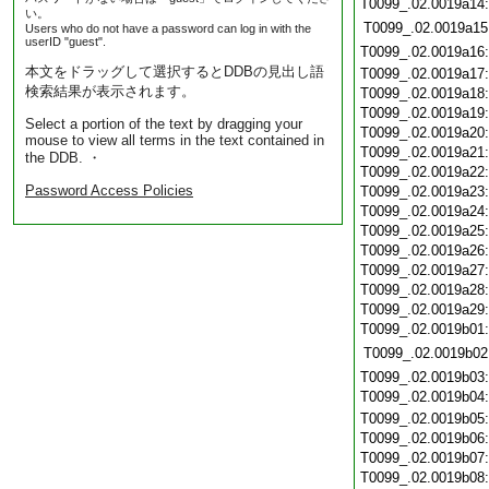
T0099_.02.0019a14
い。
T0099_.02.0019a15
Users who do not have a password can log in with the
userID "guest".
T0099_.02.0019a16
本文をドラッグして選択するとDDBの見出し語
T0099_.02.0019a17
検索結果が表示されます。
T0099_.02.0019a18
T0099_.02.0019a19
Select a portion of the text by dragging your
T0099_.02.0019a20
mouse to view all terms in the text contained in
T0099_.02.0019a21
the DDB. ・
T0099_.02.0019a22
Password Access Policies
T0099_.02.0019a23
T0099_.02.0019a24
T0099_.02.0019a25
T0099_.02.0019a26
T0099_.02.0019a27
T0099_.02.0019a28
T0099_.02.0019a29
T0099_.02.0019b01
T0099_.02.0019b02
T0099_.02.0019b03
T0099_.02.0019b04
T0099_.02.0019b05
T0099_.02.0019b06
T0099_.02.0019b07
T0099_.02.0019b08