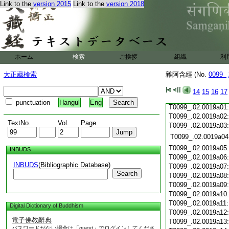
Link to the
version 2015
Link to the
version 2018
T0099_.02.0018c19
T0099_.02.0018c20
T0099_.02.0018c21
T0099_.02.0018c22
T0099_.02.0018c23
T0099_.02.0018c24
ホーム
検索
ご挨拶
組織
利
T0099_.02.0018c25
T0099_.02.0018c26
大正蔵検索
雜阿含經 (No.
0099_
T0099_.02.0018c27
T0099_.02.0018c28
14
15
16
17
T0099_.02.0018c29
punctuation
Hangul
Eng
T0099_.02.0019a01
T0099_.02.0019a02
TextNo.
Vol.
Page
T0099_.02.0019a03
T0099_.02.0019a04
T0099_.02.0019a05
INBUDS
T0099_.02.0019a06
INBUDS
(Bibliographic Database)
T0099_.02.0019a07
Search
T0099_.02.0019a08
T0099_.02.0019a09
T0099_.02.0019a10
T0099_.02.0019a11
Digital Dictionary of Buddhism
T0099_.02.0019a12
電子佛教辭典
T0099_.02.0019a13
パスワードがない場合は「guest」でログインしてくださ