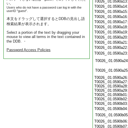
T0026_.01.0590a13
い。
T0026_.01.0590a14
Users who do not have a password can log in with the
userID "guest".
T0026_.01.0590a15
T0026_.01.0590a16
本文をドラッグして選択するとDDBの見出し語
T0026_.01.0590a17
検索結果が表示されます。
T0026_.01.0590a18
T0026_.01.0590a19
Select a portion of the text by dragging your
mouse to view all terms in the text contained in
T0026_.01.0590a20
the DDB. ・
T0026_.01.0590a21
T0026_.01.0590a22
Password Access Policies
T0026_.01.0590a23
T0026_.01.0590a24
T0026_.01.0590a25
T0026_.01.0590a26:
T0026_.01.0590a27:
T0026_.01.0590a28:
T0026_.01.0590a29:
T0026_.01.0590b01:
T0026_.01.0590b02:
T0026_.01.0590b03
T0026_.01.0590b04
T0026_.01.0590b05
T0026_.01.0590b06
T0026_.01.0590b07