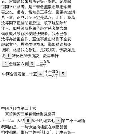
:
者。當知是如來無所著等正覺也。閉塞惡
:
道開平正路者。是三善念無欲念無恚念無
:
害念也。道者。當知是三善念。復更有道謂
:
八正道。正見乃至正定是爲八。比丘。我爲
:
汝等開平正路閉塞惡道。填平坑塹除却
:
守人。如尊師所爲弟子起大慈哀憐念愍
:
傷求義及饒益求安隱快樂者。我今已作。
:
汝等亦當復自作。至無事處山林樹下空安
:
靜處宴坐。思惟勿得放逸。勤加精進無令
:
後悔。此是我之教勅。是我訓誨。佛説如是。
:
彼
1
諸比丘聞佛所説。歡喜奉行
千五百九
:
2
念經第六竟
3
十三字
七千四百
:
中阿含經卷第二十五
4
5
六十八字
:
中阿含經卷第二十六
:
東晉罽賓三藏瞿曇僧伽提婆譯
:
(一〇三)
因品
6
師子吼經第七
7
第二小土城誦
:
我聞如是。一時佛遊拘樓痩在劍磨瑟曇
:
拘樓都邑。爾時世尊告諸比丘。此中有第一