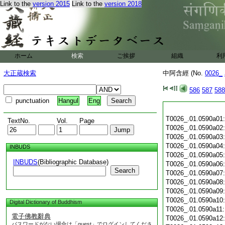
Link to the
version 2015
Link to the
version 2018
ホーム
検索
ご挨拶
組織
利
大正蔵検索
中阿含經 (No.
0026_
586
587
588
punctuation
Hangul
Eng
T0026_.01.0590a01
TextNo.
Vol.
Page
T0026_.01.0590a02
T0026_.01.0590a03
T0026_.01.0590a04
INBUDS
T0026_.01.0590a05
INBUDS
(Bibliographic Database)
T0026_.01.0590a06
Search
T0026_.01.0590a07
T0026_.01.0590a08
T0026_.01.0590a09
T0026_.01.0590a10
Digital Dictionary of Buddhism
T0026_.01.0590a11
電子佛教辭典
T0026_.01.0590a12
パスワードがない場合は「guest」でログインしてくださ