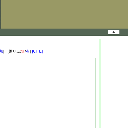
無
] [返り点:
無
/
有
]
[CITE]