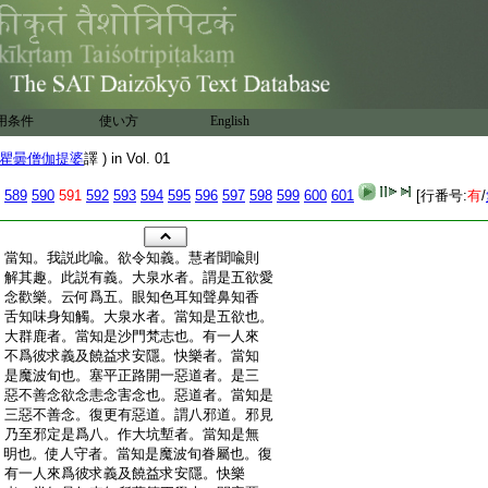
用条件
使い方
English
瞿曇僧伽提婆
譯 ) in Vol. 01
589
590
591
592
593
594
595
596
597
598
599
600
601
[行番号:
有
/
:
當知。我説此喩。欲令知義。慧者聞喩則
:
解其趣。此説有義。大泉水者。謂是五欲愛
:
念歡樂。云何爲五。眼知色耳知聲鼻知香
:
舌知味身知觸。大泉水者。當知是五欲也。
:
大群鹿者。當知是沙門梵志也。有一人來
:
不爲彼求義及饒益求安隱。快樂者。當知
:
是魔波旬也。塞平正路開一惡道者。是三
:
惡不善念欲念恚念害念也。惡道者。當知是
:
三惡不善念。復更有惡道。謂八邪道。邪見
:
乃至邪定是爲八。作大坑塹者。當知是無
:
明也。使人守者。當知是魔波旬眷屬也。復
:
有一人來爲彼求義及饒益求安隱。快樂