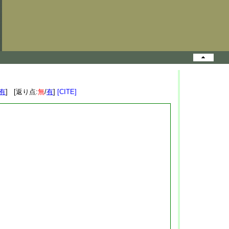
有
] [返り点:
無
/
有
]
[CITE]