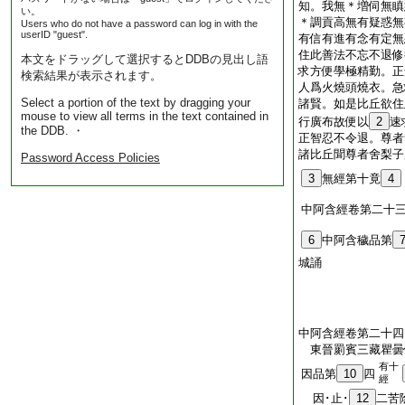
知。我無＊増伺無瞋
い。
＊調貢高無有疑惑無
Users who do not have a password can log in with the
userID "guest".
有信有進有念有定無
住此善法不忘不退修
本文をドラッグして選択するとDDBの見出し語
求方便學極精勤。正
検索結果が表示されます。
人爲火燒頭燒衣。急
Select a portion of the text by dragging your
諸賢。如是比丘欲住
mouse to view all terms in the text contained in
行廣布故便以
2
速
the DDB. ・
正智忍不令退。尊者
諸比丘聞尊者舍梨子
Password Access Policies
3
無經第十竟
4
中阿含經卷第二十
6
中阿含穢品第
城誦
中阿含經卷第二十四
東晉罽賓三藏瞿
有十
因品第
10
四
經
因･止･
12
二苦