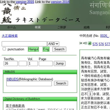
Link to the
version 2015
Link to the
version 2018
ホーム
検索
ご挨拶
組織
利
大正蔵検索
中阿含經 (No.
0026_
575
576
577
punctuation
Hangul
Eng
爲有穢汚心爲無有穢
TextNo.
Vol.
Page
無有信。我爲有進爲
無有念。我爲有定爲
爲無有惡慧。諸賢。
INBUDS
＊増伺有瞋恚心有睡
INBUDS
(Bibliographic Database)
疑惑有身諍有穢汚心
Search
定有惡慧者。諸賢。
法故便以速求方便學
忍不
1
令退。諸賢
求方便救頭救衣。諸
Digital Dictionary of Buddhism
此惡不善法故便以速
電子佛教辭典
正念正智忍不令退。
パスワードがない場合は「guest」でログインしてくださ