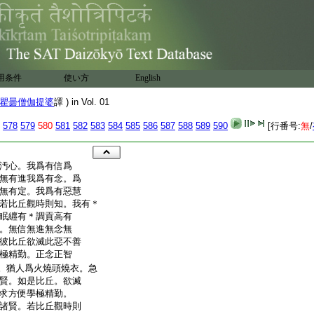
用条件
使い方
English
瞿曇僧伽提婆
譯 ) in Vol. 01
578
579
580
581
582
583
584
585
586
587
588
589
590
[行番号:
無
/
汚心。我爲有信爲
無有進我爲有念。爲
無有定。我爲有惡慧
若比丘觀時則知。我有＊
眠纒有＊調貢高有
。無信無進無念無
彼比丘欲滅此惡不善
極精勤。正念正智
。猶人爲火燒頭燒衣。急
賢。如是比丘。欲滅
求方便學極精勤。
諸賢。若比丘觀時則