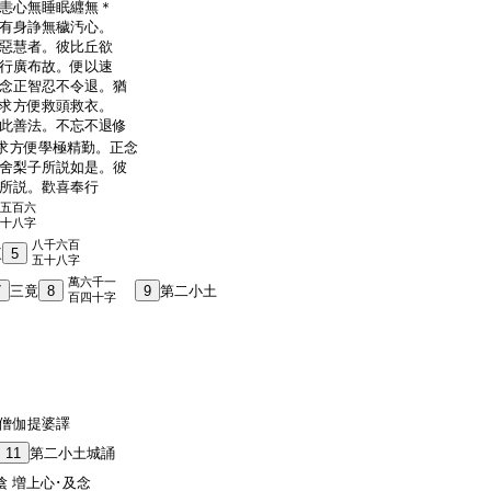
恚心無睡眠纒無＊
有身諍無穢汚心。
惡慧者。彼比丘欲
行廣布故。便以速
念正智忍不令退。猶
求方便救頭救衣。
此善法。不忘不退修
求方便學極精勤。正念
舍梨子所説如是。彼
所説。歡喜奉行
五百六
十八字
八千六百
三
5
五十八字
萬六千一
7
三竟
8
9
第二小土
百四十字
曇僧伽提婆譯
11
第二小土城誦
陰 増上心･及念