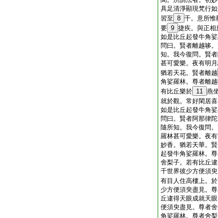
具足清淨顯現梵行如
習至
8
千。意所惟
要
9
捷疾。與正相
如是比丘起發牛角娑
問曰。賢者離越哆。
知。我今復問。賢者
甚可愛樂。夜有明月
猶若天花。賢者離越
角娑羅林。尊者離越
有比丘樂於
11
燕
就於觀。常好閑居喜
如是比丘起發牛角娑
問曰。賢者阿那律陀
隨所知。我今復問。
羅林甚可愛樂。夜有
妙香。猶若天華。賢
起發牛角娑羅林。尊
舍梨子。若有比丘逮
千世界彼少方便須臾
有目人住高樓上。於
少方便須臾盡見。尊
丘逮得天眼成就天眼
便須臾盡見。尊者舍
角娑羅林。尊者舍梨