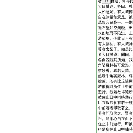
者
17
目連。何等
大目揵連。答曰。尊
大如意足。有大威徳
自在無量如意足。彼
爲衆合衆爲一。一則
過石壁如空無礙。出
水如地而不陷沒。上
若如鳥。今此日月有
有大福祐。有大威神
尊者舍梨子。如是比
者大目揵連。問曰。
各自説隨其所知。我
角娑羅林甚可愛樂。
敷妙香。猶若天華。
起發牛角娑羅林。尊
揵連。若有比丘隨用
若欲得隨所住止中前
遊行。彼若欲得隨所
彼住止日中晡時遊行
臣衣服甚多有若干種
中前著者即取著之。
著者即取著之。賢者
丘。隨用心自在而不
住止中前遊行。即彼
得隨所住止日中晡時