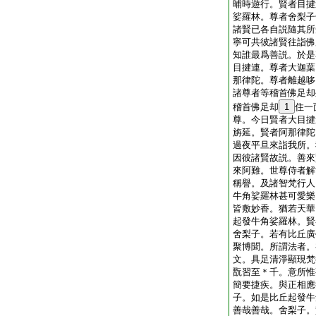
晡時遊行。賢者目揵
娑羅林。尊者舍梨子
諸賢已各自説隨其所
寧可共彼諸賢往詣佛
知誰最爲善説。於是
目揵連。尊者大迦葉
那律陀。尊者離越哆
諸尊者等稽首佛足却
稽首佛足却
1
住一
尊。今日賢者大目揵
旃延。賢者阿那律陀
過夜平旦來詣我所。
因彼諸賢故説。善來
來阿難。世尊侍者解
稱譽。及諸智梵行人
牛角娑羅林甚可愛樂
皆敷妙香。猶若天華
起發牛角娑羅林。賢
舍梨子。若有比丘廣
聚博聞。所謂法者。
文。具足清淨顯現梵
翫習至＊千。意所惟
簡要捷疾。與正相應
子。如是比丘起發牛
善哉善哉。舍梨子。