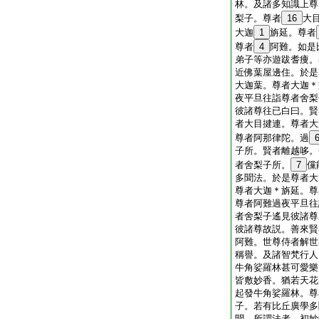
林。及諸多知識上尊
梨子。尊者
16
大
大迦
1
旃延。尊者
尊者
4
阿難。如是
弟子等亦遊跋耆痩。
近佛葉屋邊住。於是
大迦葉。尊者大迦＊
夜平旦往詣尊者舍梨
彼諸尊往已白曰。賢
者大目揵連。尊者大
尊者阿那律陀。過
子所。賢者離越哆。
者舍梨子所。
7
儻
多聞法。於是尊者大
尊者大迦＊旃延。尊
尊者阿難過夜平旦往
者舍梨子遙見彼諸尊
彼諸尊故説。善來賢
阿難。世尊侍者解世
稱譽。及諸智梵行人
牛角娑羅林甚可愛樂
皆敷妙香。猶若天花
起發牛角娑羅林。尊
子。若有比丘廣學多
聞。所謂法者。初妙