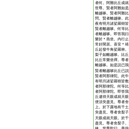
者何。阿難比丘成就
世尊。賢者阿難如是
離越哆。賢者阿難比
問。賢者離越哆。此
夜有明月諸娑羅樹皆
賢者離越哆。何等比
者離越哆。即答我曰
樂於＊燕坐。内行止
常好閑居。喜安＊靖
丘起發牛角娑羅林。
梨子如離越哆。比丘
比丘常樂坐禪。尊者
離越哆。如是説已我
賢者離越哆比丘已説
賢者阿那律陀。此牛
有明月諸娑羅樹皆敷
者阿那律陀。何等比
者阿那律陀。即答我
丘逮得天眼成就天眼
便須臾盡見。尊者舍
上。於下露地有千土
臾盡見。尊者舍梨子
天眼成就天眼。於千
盡見。尊者舍梨子。
林。世尊歎曰。善哉