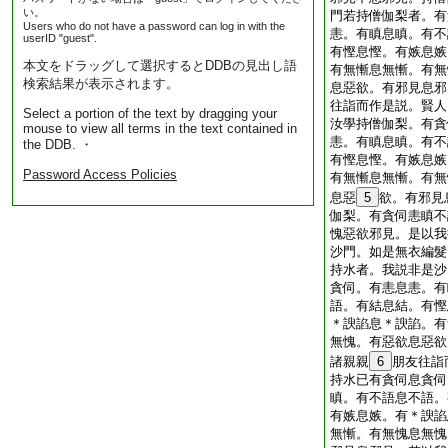
い。
門若持僧伽梨者。有
Users who do not have a password can log in with the
恚。有瞋息瞋。有不
userID "guest".
有慳息慳。有嫉息嫉
本文をドラッグして選択するとDDBの見出し語
有無慚息無慚。有無
検索結果が表示されます。
息惡欲。有邪見息邪
往詣而作是説。賢人
Select a portion of the text by dragging your
汝學持僧伽梨。有貪
mouse to view all terms in the text contained in
恚。有瞋息瞋。有不
the DDB. ・
有慳息慳。有嫉息嫉
Password Access Policies
有無慚息無慚。有無
息惡
5
欲。有邪見
伽梨。有貪伺恚瞋不
愧惡欲邪見。是以我
沙門。如是無衣編髮
持水者。我説非是沙
貪伺。有恚息恚。有
語。有結息結。有慳
＊諛諂息＊諛諂。有
無愧。有惡欲息惡欲
諸親親
6
朋友往詣
持水已有貪伺息貪伺
瞋。有不語息不語。
有嫉息嫉。有＊諛諂
無慚。有無愧息無愧