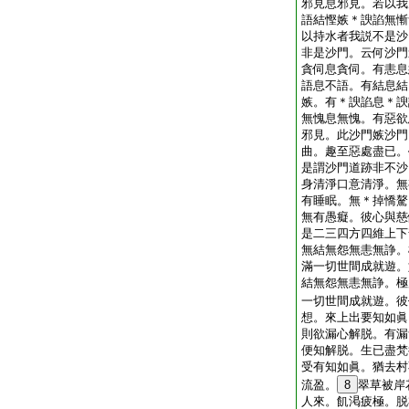
邪見息邪見。若以我
語結慳嫉＊諛諂無慚
以持水者我説不是沙
非是沙門。云何沙門
貪伺息貪伺。有恚息
語息不語。有結息結
嫉。有＊諛諂息＊諛
無愧息無愧。有惡欲
邪見。此沙門嫉沙門
曲。趣至惡處盡已。
是謂沙門道跡非不沙
身清淨口意清淨。無
有睡眠。無＊掉憍驁
無有愚癡。彼心與慈
是二三四方四維上下
無結無怨無恚無諍。
滿一切世間成就遊。
結無怨無恚無諍。極
一切世間成就遊。彼
想。來上出要知如眞
則欲漏心解脱。有漏
便知解脱。生已盡梵
受有知如眞。猶去村
流盈。
8
翠草被岸
人來。飢渇疲極。脱