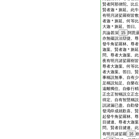
賢者阿那律陀。比丘
賢者迦＊旃延。此牛
有明月諸娑羅樹皆敷
者迦＊旃延。何等比
大迦＊旃延。答曰。
共論甚深
15
阿毘
亦無礙説法辯捷。尊
發牛角娑羅林。尊者
迦葉。賢者迦＊旃延
問。尊者大迦葉。此
夜有明月諸娑羅樹皆
尊者大迦葉。何等比
者大迦葉。答曰。賢
事稱説無事。自有少
足稱説知足。自樂在
遠離獨住。自修行精
正念正智稱説立正念
得定。自有智慧稱説
説諸漏已盡。自勸發
發渇仰成就歡喜。賢
起發牛角娑羅林。尊
目揵連。尊者大迦葉
問。賢者目揵連。此
有明月諸娑羅
16