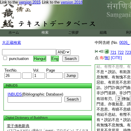
Link to the
version 2015
Link to the
version 2018
我聞如是。一時佛遊
倶。往至馬邑住馬林
尊告諸比丘。人見汝
汝等。沙門。汝自稱
也世尊。佛復告曰。
沙門。當學沙門道跡
ホーム
検索
ご挨拶
組織
利
跡已。要是眞諦沙門
食床榻湯藥及若干種
大正蔵検索
中阿含經 (No.
0026_
給。得大福。得大果
汝等。當學如是云何
721
722
723
門。若有貪伺不息貪
点:
有
/
無
]
[CITE]
punctuation
Hangul
Eng
瞋不息瞋。有不語不
結。有慳不息慳。有
TextNo.
Vol.
Page
不息＊諛諂。有欺誑
息無慚。有無愧不息
惡欲。有邪見不息邪
INBUDS
諂。沙門詐僞沙門曲
非沙門道跡。非沙門
INBUDS
(Bibliographic Database)
有頭有刃。
2
僧伽
Search
門道。亦復如是。謂
不息恚。有瞋不息瞋
有結不息結。有慳不
Digital Dictionary of Buddhism
有＊諛諂不息＊諛諂
有無愧不息無愧。有
電子佛教辭典
邪見不息邪見。持僧
パスワードがない場合は「guest」でログインしてくださ