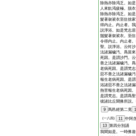
除熱亦除渇乏。如是
人來飢渇疲極。脱衣
除熱亦除渇乏。如是
髮著袈裟衣至信捨家
得内止。内止者。我
説淨浴。如是梵志居
鬚髮著袈裟衣。至信
令得内止。内止者。
聖。説淨浴。云何沙
法諸漏穢汚。爲當來
死因。是謂沙門。云
善之法諸漏穢汚。爲
老病死因。是謂梵志
惡不善之法諸漏穢汚
報生老病死因。是謂
浴諸惡不善之法諸漏
熱苦報生老病死因。
是謂梵志。是謂爲聖
彼諸比丘聞佛所説。
9
馬邑經第二竟
(一八四)
11
中阿
13
第四分別誦
我聞如是。一時佛遊