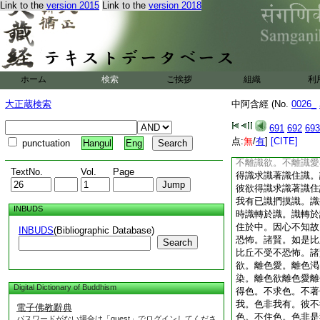
Link to the
version 2015
Link to the
version 2018
識住内也。諸賢。如
賢。云何比丘不受而
色染。不離色欲。不
賢。若有比丘不離色
色愛。不離色渇者。
住色。色即是我。色
ホーム
検索
ご挨拶
組織
利
色住色。色即是我。
識捫摸色已變易彼色
大正蔵検索
中阿含經 (No.
0026_
轉於色已彼生恐怖法
不知故。便怖懼煩勞
691
692
693
想行。比丘不離識染
点:
無
/
有
]
[CITE]
punctuation
Hangul
Eng
愛。不離識渇。諸賢
不離識欲。不離識愛
TextNo.
Vol.
Page
得識求識著識住識。
彼欲得識求識著識住
我有已識捫摸識。識
INBUDS
時識轉於識。識轉於
住於中。因心不知故
INBUDS
(Bibliographic Database)
恐怖。諸賢。如是比
Search
比丘不受不恐怖。諸
欲。離色愛。離色渇
染。離色欲離色愛離
Digital Dictionary of Buddhism
得色。不求色。不著
我。色非我有。彼不
電子佛教辭典
色。不住色。色非是
パスワードがない場合は「guest」でログインしてくださ