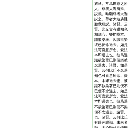
旃延。常爲世尊之所
人。尊者大迦旃延。
説義。唯願尊者大迦
説之。尊者大迦旃延
聽我所説。諸賢。云
賢。比丘實有眼知色
相應心。樂捫摸本。
識欲染著。因識欲染
彼已便念過去。如是
法可喜意所念。愛法
本即過去也。彼爲過
識欲染著已則便樂彼
念過去。諸賢。如是
賢。云何比丘不念過
知色可喜意所念。愛
本。本即過去也。彼
識不欲染著已則便不
已便不念過去。如是
法可喜意所念。愛法
本即過去也。彼爲過
不欲染著已則便不樂
便不念過去。諸賢。
也。諸賢。云何比丘
有眼色眼識。未來者
願。因心願已則便樂