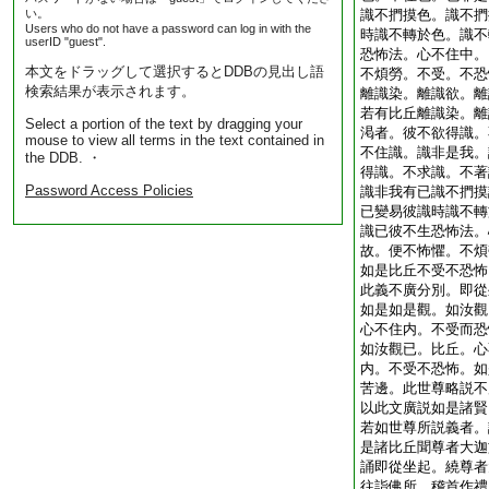
い。
識不捫摸色。識不捫
Users who do not have a password can log in with the
時識不轉於色。識不
userID "guest".
恐怖法。心不住中。
本文をドラッグして選択するとDDBの見出し語
不煩勞。不受。不恐
検索結果が表示されます。
離識染。離識欲。離
若有比丘離識染。離
Select a portion of the text by dragging your
渇者。彼不欲得識。
mouse to view all terms in the text contained in
不住識。識非是我。
the DDB. ・
得識。不求識。不著
Password Access Policies
識非我有已識不捫摸
已變易彼識時識不轉
識已彼不生恐怖法。
故。便不怖懼。不煩
如是比丘不受不恐怖
此義不廣分別。即從
如是如是觀。如汝觀
心不住内。不受而恐
如汝觀已。比丘。心
内。不受不恐怖。如
苦邊。此世尊略説不
以此文廣説如是諸賢
若如世尊所説義者。
是諸比丘聞尊者大迦
誦即從坐起。繞尊者
往詣佛所。稽首作禮