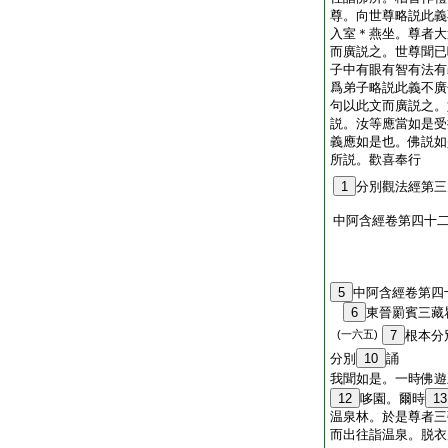
尊。向世尊略説此義
入室＊燕坐。尊者大
而廣説之。世尊聞已
子中有眼有智有法有
爲弟子略説此義不廣
句以此文而廣説之。
説。汝等應當如是受
義應如是也。佛説如
所説。歡喜奉行
1
分別觀法經第三
中阿含經卷第四十
5
中阿含經卷第四
6
東晉罽賓三
(一六五)
7
根本分
分別
10
誦
我聞如是。一時佛遊
12
哆園。爾時
13
温泉林。於是尊者三
而出往詣温泉。脱衣