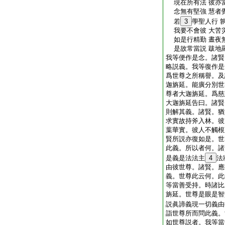
現在所有法 彼亦
念無有堅強 慧者
若
3
學聖人行 
我要不會彼 大苦
如是行精勤 晝夜
是故常當説 跋地
我等便作是念。諸賢
略説義。我等復作是
爲世尊之所稱譽。及
迦旃延。能廣分別世
尊者大迦旃延。爲慈
大迦旃延告曰。諸賢
則解其義。諸賢。猶
求實故持斧入林。彼
葉華實。彼人不觸根
賢所説亦復如是。世
此義。所以者何。諸
是義是法法主
4
法
由彼世尊。諸賢。應
義。世尊此云何。此
等當善受持。時諸比
旃延。世尊是眼是智
説眞諦義現一切義由
詣世尊所而問此義。
如世尊説者。我等當