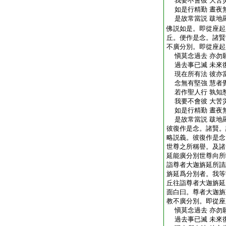
我要不會彼 大苦
如是行精勤 晝夜
是故常當説 跋地
佛説如是。即從座起
丘。便作是念。諸賢
不廣分別。即從座起
愼莫念過去 亦勿
過去事已滅 未來
現在所有法 彼亦
念無有堅強 慧者
若作聖人行 孰知
我要不會彼 大苦
如是行精勤 晝夜
是故常當説 跋地
彼復作是念。諸賢。
略説義。彼復作是念
世尊之所稱譽。及諸
延能廣分別世尊向所
詣尊者大迦旃延所請
旃延爲分別者。我等
丘往詣尊者大迦旃延
面白曰。尊者大迦旃
教不廣分別。即從座
愼莫念過去 亦勿
過去事已滅 未來