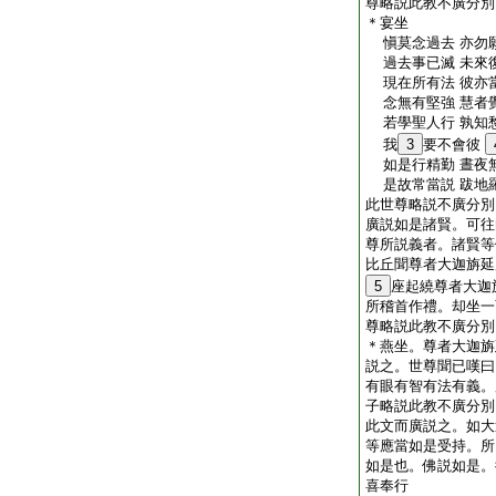
尊略説此教不廣分別
＊宴坐
愼莫念過去 亦勿
過去事已滅 未來
現在所有法 彼亦
念無有堅強 慧者
若學聖人行 孰知
我
3
要不會彼
如是行精勤 晝夜
是故常當説 跋地
此世尊略説不廣分別
廣説如是諸賢。可往
尊所説義者。諸賢等
比丘聞尊者大迦旃延
5
座起繞尊者大迦
所稽首作禮。却坐一
尊略説此教不廣分別
＊燕坐。尊者大迦旃
説之。世尊聞已嘆曰
有眼有智有法有義。
子略説此教不廣分別
此文而廣説之。如大
等應當如是受持。所
如是也。佛説如是。
喜奉行