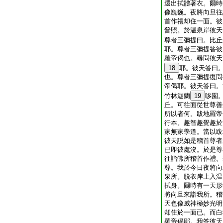
還出拭體著衣。爾時
像巍巍。夜將向旦往
首作禮却住一面。彼
普照。於温泉岸彼天
尊者三彌提曰。比丘
耶。尊者三彌提答彼
羅帝偈也。尋問彼天
18
耶。彼天答曰
也。尊者三彌提復問
帝偈耶。彼天答曰。
竹林迦蘭
19
哆園
丘。可往面從世尊善
所以者何。跋地羅帝
行本。趣智趣覺趣於
家無家學道。當以跋
彼天説如是稽首尊者
已即彼處沒。於是尊
往詣佛所稽首作禮。
尊。我於今日夜將向
泉所。脱衣岸上入温
拭身。爾時有一天形
將向旦來詣我所。稽
天色像威神極妙光明
却住於一面已。而白
羅帝偈耶。我答彼天