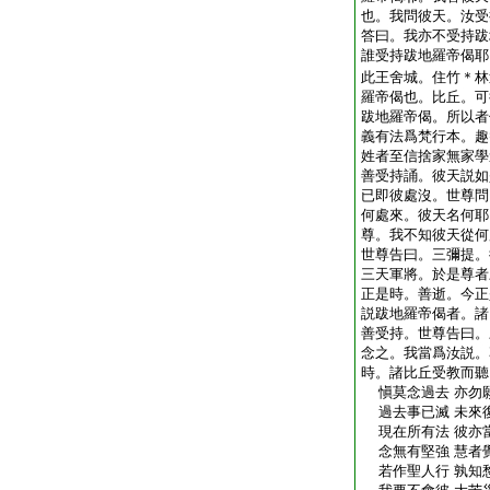
也。我問彼天。汝受
答曰。我亦不受持跋
誰受持跋地羅帝偈耶
此王舍城。住竹＊林
羅帝偈也。比丘。可
跋地羅帝偈。所以者
義有法爲梵行本。趣
姓者至信捨家無家學
善受持誦。彼天説如
已即彼處沒。世尊問
何處來。彼天名何耶
尊。我不知彼天從何
世尊告曰。三彌提。
三天軍將。於是尊者
正是時。善逝。今正
説跋地羅帝偈者。諸
善受持。世尊告曰。
念之。我當爲汝説。
時。諸比丘受教而聽
愼莫念過去 亦勿
過去事已滅 未來
現在所有法 彼亦
念無有堅強 慧者
若作聖人行 孰知