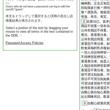
い。
極精勤。正念正智忍
Users who do not have a password can log in with the
則知我多行無＊増伺
userID "guest".
無＊調貢高。無疑惑
本文をドラッグして選択するとDDBの見出し語
有進。有念。有定。
検索結果が表示されます。
2
此善法已。當求
我説不得畜一切衣亦
Select a portion of the text by dragging your
云何衣我説不得畜。
mouse to view all terms in the text contained in
善法。衰退善法者。
the DDB. ・
云何衣我説得畜。若
Password Access Policies
衰退惡不善法者。如
飮食床榻村邑亦復如
一切人亦説得狎習一
不得狎習若狎習人。
衰退善法者。如是人
人我説得與狎習若狎
衰退惡不善法者。如
彼可習法知如眞。不
習法不可習法知如眞
可習法便習彼不可習
便増長善法衰退惡不
自觀心善自知心善取
比丘聞佛所説。歡喜
3
自觀心經第四竟