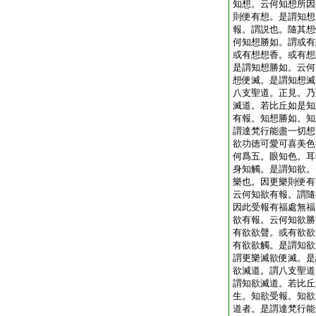
知想。云何知想所因
則便有想。是謂知想
報。謂説也。隨其想
何知想勝如。謂或有
或有想想香。或有想
是謂知想勝如。云何
想便滅。是謂知想滅
八支聖道。正見。乃
滅道。若比丘如是知
有報。知想勝如。知
謂達梵行能盡一切想
欲功徳可愛可喜美色
何爲五。眼知色。耳
身知觸。是謂知欲。
樂也。因更樂則便有
云何知欲有報。謂隨
因此受報有福處無福
欲有報。云何知欲勝
有欲欲聲。或有欲欲
有欲欲觸。是謂知欲
謂更樂滅欲便滅。是
欲滅道。謂八支聖道
謂知欲滅道。若比丘
生。知欲受報。知欲
道者。是謂達梵行能