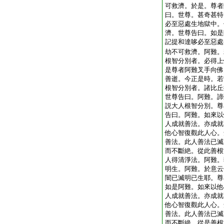
可救濟。於是。尊者
曰。世尊。甚奇甚特
必至惡處生地獄中。
濟。世尊告曰。如是
記提和達哆必至惡處
劫不可救濟。阿難。
根智分別者。必得上
是尊者阿難叉手向佛
善逝。今正是時。若
根智分別者。諸比丘
世尊告曰。阿難。諦
説大人根智分別。尊
告曰。阿難。如來以
人成就善法。亦成就
他心智復觀此人心。
善法。此人善法已滅
而不斷絶。從此善根
人得清淨法。阿難。
明生。阿難。於意云
闇已滅明已生耶。尊
如是阿難。如來以他
人成就善法。亦成就
他心智復觀此人心。
善法。此人善法已滅
而不斷絶。從是善根