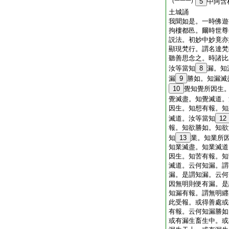
(一一一)
5
中阿含
土城誦
我聞如是。一時佛遊
拘樓都邑。爾時世尊
説法。初妙中妙竟亦
顯現梵行。謂名達梵
聽善思念之。時諸比
汝等當知
8
漏。知
漏
9
勝如。知漏滅
10
覺知覺所因生
覺滅盡。知覺滅道。
因生。知想有報。知
滅道。汝等當知
12
報。知欲勝如。知欲
知
13
業。知業所
知業滅盡。知業滅道
因生。知苦有報。知
滅道。云何知漏。謂
漏。是謂知漏。云何
因無明則便有漏。是
知漏有報。謂無明纒
此受報。或得善處或
有報。云何知漏勝如
或有漏生畜生中。或