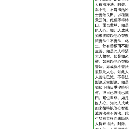
人得清淨法。阿難。
腐不剖。不爲風熱所
士善治良田。以種灑
意云何。此種寧得轉
曰。爾也世尊。如是
他人心。知此人成就
如來後時以他心智復
滅善法生不善法。此
生。餘有善根而不斷
生善。如是此人得清
大人根智。如是如來
難。如來以他心智觀
善法。亦成就不善法
復觀此人心。知此人
人善法已滅。不善法
斷絶必當斷絶。如是
猶如下晡日垂沒時明
何。彼日已沒明已滅
曰。爾也世尊。如是
他人心。知此人成就
如來後時以他心智復
滅善法生不善法。此
生餘有善根而未斷絶
人得衰退法。阿難。