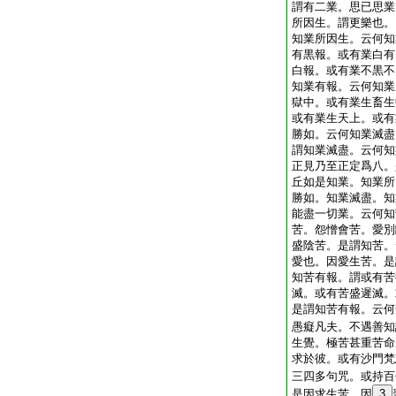
謂有二業。思已思業
所因生。謂更樂也。
知業所因生。云何知
有黒報。或有業白有
白報。或有業不黒不
知業有報。云何知業
獄中。或有業生畜生
或有業生天上。或有
勝如。云何知業滅盡
謂知業滅盡。云何知
正見乃至正定爲八。
丘如是知業。知業所
勝如。知業滅盡。知
能盡一切業。云何知
苦。怨憎會苦。愛別
盛陰苦。是謂知苦。
愛也。因愛生苦。是
知苦有報。謂或有苦
滅。或有苦盛遲滅。
是謂知苦有報。云何
愚癡凡夫。不遇善知
生覺。極苦甚重苦命
求於彼。或有沙門梵
三四多句咒。或持百
是因求生苦。因
3