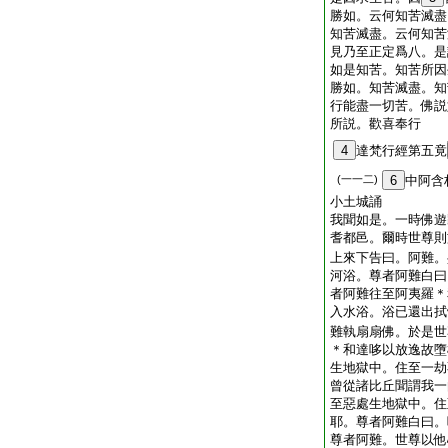
勝如。云何知苦滅盡
知苦滅盡。云何知苦
見乃至正定爲八。是
如是知苦。知苦所因
勝如。知苦滅盡。知
行能盡一切苦。佛説
所説。歡喜奉行
4
達梵行經第五竟
(一一二)
6
中阿含
小土城誦
我聞如是。一時佛遊
耆都邑。爾時世尊則
上來下告曰。阿難。
河浴。尊者阿難白曰
者阿難往至阿夷羅＊
入水浴。浴已還出拭
難執扇扇佛。於是世
＊和達哆以放逸故墮
生地獄中。住至一劫
曾從諸比丘聞謂我一
至惡處生地獄中。住
耶。尊者阿難白曰。
尊者阿難。世尊以他