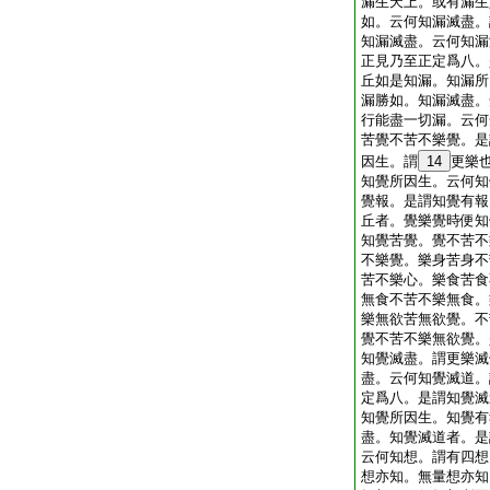
漏生天上。或有漏生
如。云何知漏滅盡。
知漏滅盡。云何知漏
正見乃至正定爲八。
丘如是知漏。知漏所
漏勝如。知漏滅盡。
行能盡一切漏。云何
苦覺不苦不樂覺。是
因生。謂
14
更樂
知覺所因生。云何知
覺報。是謂知覺有報
丘者。覺樂覺時便知
知覺苦覺。覺不苦不
不樂覺。樂身苦身不
苦不樂心。樂食苦食
無食不苦不樂無食。
樂無欲苦無欲覺。不
覺不苦不樂無欲覺。
知覺滅盡。謂更樂滅
盡。云何知覺滅道。
定爲八。是謂知覺滅
知覺所因生。知覺有
盡。知覺滅道者。是
云何知想。謂有四想
想亦知。無量想亦知