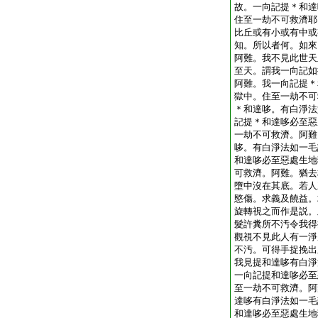
故。一向記提＊和達
住至一劫不可救濟耶
比丘或有小或有中或
知。所以者何。如來
阿難。我不見此世天
至天。謂我一向記如
阿難。我一向記提＊
獄中。住至一劫不可
＊和達哆。有白淨法
記提＊和達哆必至惡
一劫不可救濟。阿難
哆。有白淨法如一毛
和達哆必至惡處生地
可救濟。阿難。猶去
墮中沒在其底。若人
愍傷。求義及饒益。
旋轉視之而作是説。
髮許糞所不汚令我得
觀視不見此人有一淨
不汚。可得手捉挽出
我見提和達哆有白淨
一向記提和達哆必至
至一劫不可救濟。阿
達哆有白淨法如一毛
和達哆必至惡處生地