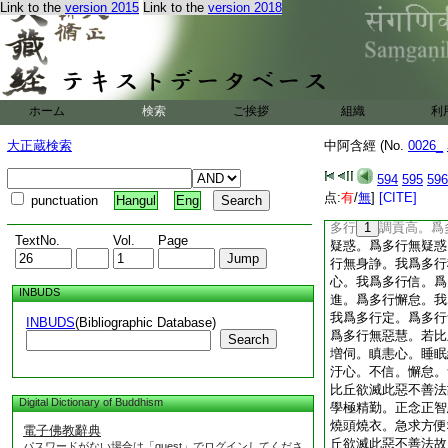
是。彼諸比丘聞佛所
Link to the
version 2015
Link to the
version 2018
10
自觀心經第三
(一一〇)
12
中阿
小土城誦
我聞如是。一時佛遊
ホーム
検索
ご挨拶
組織
利
獨園。爾時世尊告諸
善觀於他心者。當自
大正蔵検索
中阿含經 (No.
0026_
如是。云何比丘善自
觀。必多所饒益。我
594
595
596
＊増伺。我爲多行瞋
点:
有
/
無
]
[CITE]
punctuation
Hangul
Eng
我爲多行睡眠纒。爲
多行
1
調貢高。爲
TextNo.
Vol.
Page
疑惑。爲多行無疑惑
行無身諍。我爲多行
心。我爲多行信。爲
INBUDS
進。爲多行懈怠。我
我爲多行定。爲多行
INBUDS
(Bibliographic Database)
爲多行無惡慧。若比
Search
増伺。瞋恚心。睡眠
汙心。不信。懈怠。
比丘欲滅此惡不善法
Digital Dictionary of Buddhism
學極精勤。正念正智
燒頭燒衣。急求方便
電子佛教辭典
丘欲滅此惡不善法故
パスワードがない場合は「guest」でログインしてくださ