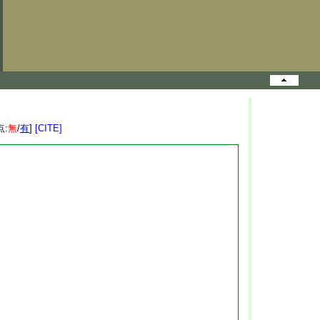
点:
無
/
有
]
[CITE]