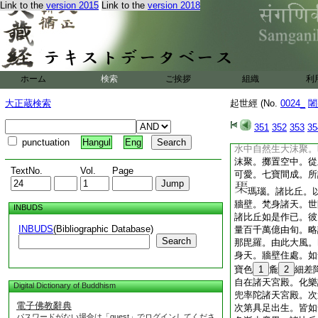
Link to the
version 2015
Link to the
version 2018
至。可求免脱。諸比
諸比丘。爾時復經無
時節。起大重雲。乃
覆已。注大洪雨。其
如杵。經歴多年。百
増長。乃至梵天所住
ホーム
検索
ご挨拶
組織
利
水聚。有四風輪之所
爲住。二名安住。三
大正蔵検索
起世經 (No.
0024_
闍
水聚雨斷已後。還自
旬。當於爾時。四方
351
352
353
35
爲阿那毘羅。吹彼水
punctuation
Hangul
Eng
水中自然生大沫聚。
沫聚。擲置空中。從
TextNo.
Vol.
Page
可愛。七寶間成。所
瑪瑙。諸比丘。
牆壁。梵身諸天。世
INBUDS
諸比丘如是作已。彼
INBUDS
(Bibliographic Database)
量百千萬億由旬。略
Search
那毘羅。由此大風。
身天。牆壁住處。如
寶色
1
麁
2
細差
自在諸天宮殿。化樂
Digital Dictionary of Buddhism
兜率陀諸天宮殿。次
電子佛教辭典
次第具足出生。皆如
パスワードがない場合は「guest」でログインしてくださ