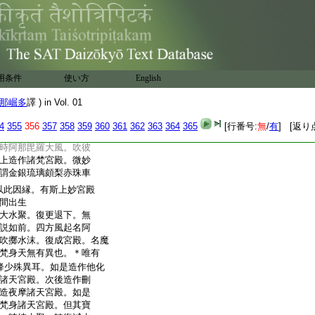
丘。云何世間壞已復成。
量久遠不可計數日月
至遍覆梵天世界。既遍
滴甚麤。或如車軸。或復
千萬年。彼雨水聚。漸漸
世界。其水遍滿。然彼
用条件
使い方
English
住持。何等爲四。一名
名不墮。四名牢主。時彼
那崛多
譯 ) in Vol. 01
退下。無量百千萬億由
一時有大風起。其風名
4
355
356
357
358
359
360
361
362
363
364
365
[行番号:
無
/
有
] [返り
聚。波濤沸涌混亂不停。
時阿那毘羅大風。吹彼
上造作諸梵宮殿。微妙
謂金銀琉璃頗梨赤珠車
以此因縁。有斯上妙宮殿
間出生
大水聚。復更退下。無
説如前。四方風起名阿
吹擲水沫。復成宮殿。名魔
梵身天無有異也。＊唯有
降少殊異耳。如是造作他化
諸天宮殿。次後造作刪
造夜摩諸天宮殿。如是
梵身諸天宮殿。但其寶