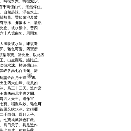
。時彼水聚。轉復減少。
百千萬億由旬。湛然停住。
。自然起沫。浮在水上。
闊無量。譬如泉池及陂
有浮沫。彌覆水上。凝然
比丘。彼水聚中。普四
六十八億由旬。周闊無
大風吹彼水沫。即復造
郭。雜色可愛。四寶所
頗梨等寶。諸比丘。以此因
王。出生顯現。諸比丘。
吹彼水沫。於須彌山王
其峰各高七百由旬。雜
所謂金銀乃至硨
瑪
出生四大山峰。彼風如
沫。爲三十三天。造作宮
王東西南北半腹之間。
爲四大天王。造作宮
七寶。端嚴殊妙。雜色可
彼風又吹水沫。於須彌
二千由旬。爲月天子。
。七寶成就雜色莊嚴。
。爲日天子。具足造作
皆七寶成。種種莊嚴。