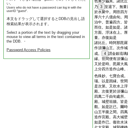
色漸少麤異。諸比丘
い。
乃
3
至退下。無量
Users who do not have a password can log in with the
userID "guest".
於水聚中。周匝四方
厚六十八億由旬。周
本文をドラッグして選択するとDDBの見出し語
泊中。普遍四方。皆
検索結果が表示されます。
而住。如是如是。諸
Select a portion of the text by dragging your
方面。浮沫在上。厚
mouse to view all terms in the text contained in
量。亦復如是
the DDB. ・
諸比丘。時阿那毘羅
作須彌山王。次作城
Password Access Policies
成。
4
謂金銀琉璃
縁。世間便有須彌山
又於是時。毘羅大風
上分四方造作山峰。
色殊妙。七寶合成。
瑙。以是因縁。世間
是次第。又吹水上浮
殿。次復更於須彌山
四萬二千由旬處所。
殿。城壁垣牆。皆是
觀。如是訖已。爾時
山王半腹之間。四萬
造作宮殿。高大城壁
如是作已。復吹水沫
七大宮殿。城郭樓櫓