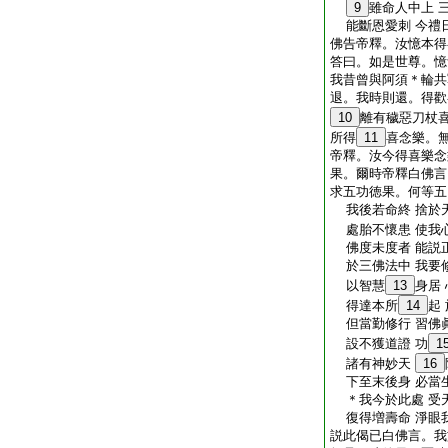
9
雖命人中上 
能斷恩愛刺 今禮
佛告帝釋。汝憶本得
答曰。如是世尊。憶
我昔曾與阿須＊輪共
退。我時則還。得歡
10
離有穢惡刀杖
所得
11
喜念樂。
帝釋。汝今得喜樂念
果。爾時帝釋白佛言
求五功徳果。何等五
我後若命終 捨於
處胎不懷患 使我
佛度未度者 能説
於三佛法中 我要
以智慧
13
身居
得達本所
14
起
但當勤修行 習佛
設不獲道證 功
1
諸有神妙天
16
下至末後身 必當
＊我今於此處 受
復得増壽命 淨眼
説此偈已白佛言。我