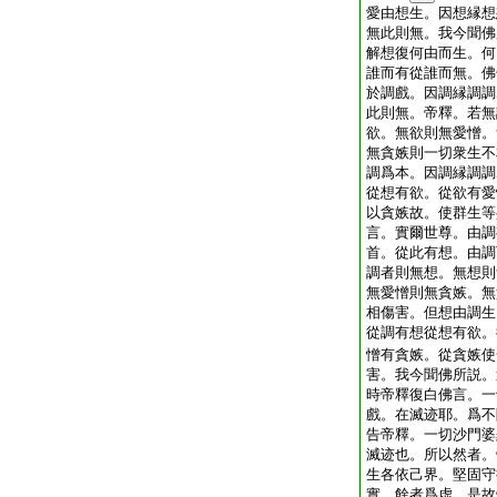
愛由想生。因想縁想
無此則無。我今聞佛
解想復何由而生。何
誰而有從誰而無。佛
於調戲。因調縁調調
此則無。帝釋。若無
欲。無欲則無愛憎。
無貪嫉則一切衆生不
調爲本。因調縁調調
從想有欲。從欲有愛
以貪嫉故。使群生等
言。實爾世尊。由調
首。從此有想。由調
調者則無想。無想則
無愛憎則無貪嫉。無
相傷害。但想由調生
從調有想從想有欲。
憎有貪嫉。從貪嫉使
害。我今聞佛所説。
時帝釋復白佛言。一
戲。在滅迹耶。爲不
告帝釋。一切沙門婆
滅迹也。所以然者。
生各依己界。堅固守
實。餘者爲虚。是故