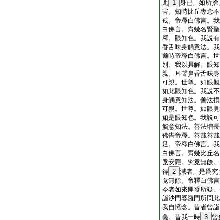
此
1
身已。如所捨
害。知時比丘專念不
戒。帝釋白佛言。我
白佛言。齊幾名賢聖
釋。眼知色。我説有
香舌味身觸意法。我
爾時帝釋白佛言。世
別。我以具解。眼知
親。耳聲鼻香舌味身
可親。世尊。如眼觀
如此眼知色。我説不
身觸意知法。善法損
可親。世尊。如眼見
如是眼知色。我説可
觸意知法。善法増長
佛告帝釋。善哉善哉
足。帝釋白佛言。我
白佛言。齊幾比丘名
竟安隱。究竟無餘。
得
2
減者。是爲究
竟無餘。帝釋白佛言
今者如來開發所疑。
詣沙門婆羅門所問此
我自憶念。昔者曾詣
義。昔我一時
3
曾