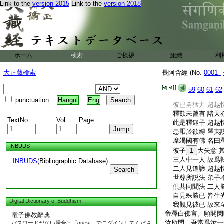
Link to the
version 2015
Link to the
version 2018
今獨處卑賤 爲吾
本爲弊惡行 今故
獨處於卑賤 爲吾
生此處不淨 爲他
聞已當患厭 此處
從今當精
15
勤
ホーム
検索
ご挨拶
組織
利
二人勤精進 思惟
捨彼所戀著 觀欲
大正蔵検索
長阿含經 (No.
0001_
欲縛不眞實 誑惑
如象離羈
16
靽
59
60
61
62
釋及忉利天 集法
punctuation
Hangul
Eng
彼已勇猛力 超越
釋歎未曾有 諸天
TextNo.
Vol.
Page
此是釋迦子 超越
患厭於欲縛 瞿夷
摩竭國有佛 名曰
INBUDS
彼子
1
大失意 
三人中一人 故爲
INBUDS
(Bibliographic Database)
二人見道諦 超越
Search
世尊所説法 弟子
倶共同聞法 二人
自見殊勝已 皆生
Digital Dictionary of Buddhism
我觀見彼已 故來
帝釋白佛言。願開閑
電子佛教辭典
汝所問。吾當爲汝一
パスワードがない場合は「guest」でログインしてくださ