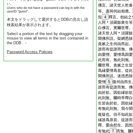
い。
佛言。諸天世人乾沓
Users who do not have a password can log in with the
等。盡與何結相應。
userID "guest".
告
4
釋言。怨結之
本文をドラッグして選択するとDDBの見出し語
人阿＊須羅餘衆生等
検索結果が表示されます。
白佛言。實爾世尊。
諸天世人阿＊須羅餘
Select a portion of the text by dragging your
mouse to view all terms in the text contained in
聞佛所説。疑網悉除
the DDB. ・
貪嫉之生何由而起。
誰而有從誰而無。佛
Password Access Policies
由愛憎。愛憎爲因愛
此而有。無此則無。
爾世尊。貪嫉之生皆
爲縁愛憎爲首。從此
聞佛所説。迷惑悉除
愛憎
5
復何由而生
誰而有從誰而無。佛
由於欲。因欲縁欲欲
此則無。爾時帝釋白
生皆由於欲。因欲縁
有無此則無。我今聞
復疑也。但不知此欲
縁誰爲原首。從誰而
釋。愛由想生。因想
有無此
7
而無。爾