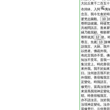
大比丘衆千二百五十
衣持鉢。入阿
夷
念言。我今乞食於時
婆梵志園觀。
10
尊即詣彼園。時彼梵
共相問訊言。善來瞿
縁乃能屈顧。唯願瞿
尊即就其
12
坐。
尊言。先夜
13
隸
語我言。大師。我不
以然者。佛疏外我。
有此言我亦不受。佛
知汝不受耳。昔我一
集法堂上。時此善宿
來外我。我不於如來
曰。汝何故言我不於
外我耶。善宿報我言
足變化。時我語言。
修梵行。當爲汝現神
來當爲我現神足變化
耶。時善宿報我言。
亦不語汝言。汝於我
汝現神足變化。汝亦
當修梵行。云何善宿