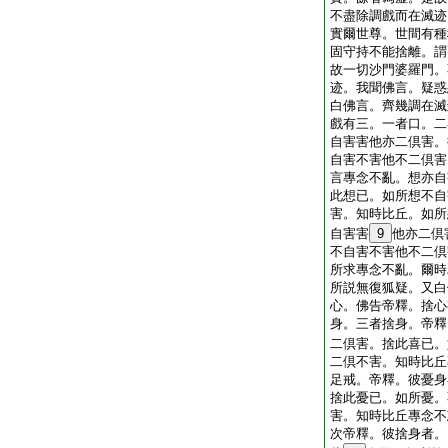
不盡除調戲而在滅迹
實爾世尊。世間有種
固守持不能捨離。謂
故一切沙門婆羅門。
迹。我聞佛言。疑惑
白佛言。齊幾調在滅
戲有三。一者口。二
自害害他亦二倶害。
自害不害他不二倶害
言專念不亂。想亦自
此想已。如所想不自
害。知時比丘。如所
自害害
9
他亦二倶
不自害不害他不二倶
所求專念不亂。爾時
所説無復狐疑。又白
心。佛告帝釋。捨心
身。三者捨身。帝釋
二倶害。捨此喜已。
二倶不害。知時比丘
足戒。帝釋。彼憂身
捨此憂已。如所憂。
害。知時比丘專念不
次帝釋。彼捨身者。