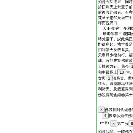
如是五功徳果。爾時
於忉利天上梵童子前
前復設此敬者。不亦
梵童子忽然於虚空中
釋而説偈曰
天王清淨行 多利
摩竭帝釋主 能問
時梵童子。説此偈已
即從座起。禮世尊足
忉利諸天及般遮翼。
天帝釋少復前行。顧
哉。汝能先於佛前鼓
天於後方到。我今
和中最爲上
18
首
女與
1
汝爲妻。世
諸天。遠塵離垢諸法
利諸天。及般遮翼聞
佛説長阿含經卷第十
3
佛説長阿含經卷
4
後秦弘始年
(一五)
5
第二分
6
如是我聞。一時佛在