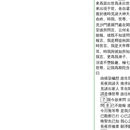
來爲當出世爲未出世
來出現于世。各自還
復於後時見諸大神天
命終。時我。世尊。
見沙門婆羅門處在閑
至彼所問言。云何名
能報。彼既不知逆問
報言。我是釋提桓因
時答言。我是天帝釋
耳。時我與彼如所知
我言。更爲我弟子。
洹道不墮餘趣。極七
世尊。記我爲斯陀含
曰
由彼染穢想 故生
長夜與諸天 推求
見諸出家人 常在
謂是佛世尊 故往
7
我今故來問 
問
8
已不能報 
今日無等尊 是我
已觀察己行 心已
唯聖先已知 我心
長夜所修業 願淨