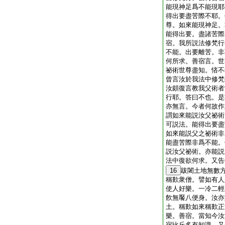
能現神足爲不能現耶
得出要盡苦際不耶。
尊。如來能現神足。
能得出要。盡諸苦際
宿。我所説法修梵行
不能。出要離苦。非
何所求。善宿言。世
祕術世尊盡知。悋不
曾言汝於我法中修梵
汝頗復言教我父術者
行耶。答曰不也。是
亦無言。今者何故作
謂如來能説汝父祕術
可説法。能得出要盡
如來能説父之祕術非
能盡苦際非爲不能。
説汝父祕術。亦能説
法中復欲何求。又告
16
跋闍土地無數
稱歎衆僧。譬如有人
使人好樂。一冷二輕
飮無饜八便身。汝亦
土。稱歎如來稱歎正
樂。善宿。當知今汝
宿比丘多有知識。又