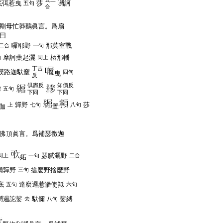
底弭惹曳
莎
嚩訶
五句
合
剛母忙莽鷄眞言。爲扇
曰
囉耶野
那莫室戰
二合
一句
摩訶藥起灑
栖那幡
句
同上
丁吉
謨路迦馱窒
四句
曳
反
倶欝反
知價反
隸
五句
下同
下同
嚲野
莎
上
七句
八句
伽
置
佛頂眞言。爲補瑟徴迦
瑟膩灑野
同上
一句
二合
妬
爾嚲野
捨麼野捨麼野
三句
底
達麼邏惹皤使羝
五句
六句
嚩遏詑娑
馱儞
娑縛
去
八句