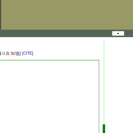
返り点:
無
/
有
]
[CITE]