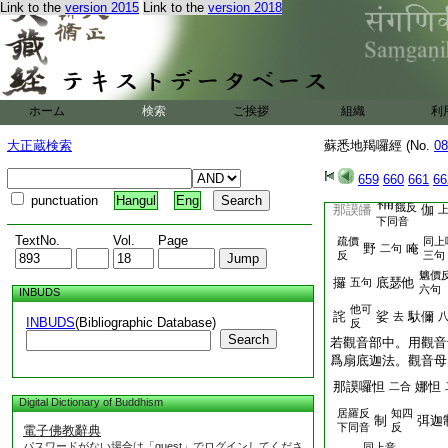
Link to the
version 2015
Link to the
version 2018
上中下法。此經通攝
部眞言扇底迦法。觀
金剛部眞言阿毘遮嚕
從臍至腋爲中。從足
應分別三種成就。於
了解。三部中眞言。
ホーム
検索
ご挨拶
組織
利
使者制吒制徴等。是
徴迦法。阿毘遮嚕迦
大正蔵検索
蘇悉地羯囉經 (No.
08
應須善知分別次第。
爲扇底迦法。佛母眞
659
660
661
66
punctuation
Hangul
Eng
餓反
那謨皤
伽
下同音
TextNo.
Vol.
Page
疏價
同上
野
唵
二句
反
三句
魑價
攞
底瑟他
五句
六句
INBUDS
他可
詫
娑
馱儞
去
INBUDS
(Bibliographic Database)
反
Search
若觀音部中。用觀音
爲扇底迦法。觀音母
那謨囉怛
娜怛
二合
Digital Dictionary of Buddhism
居羅反
知四
制
弭迦
下同音
反
電子佛教辭典
パスワードがない場合は「guest」でログインしてくださ
同上音