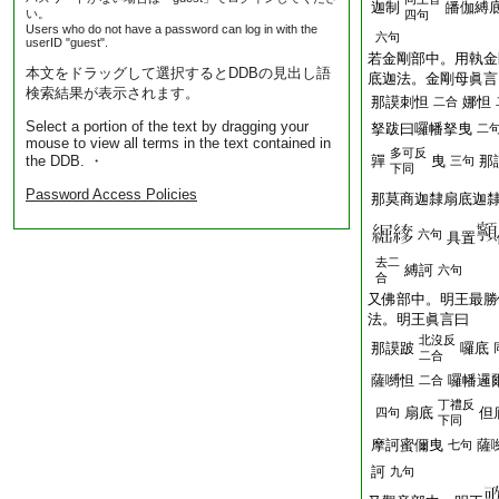
迦制
皤伽縛
い。
四句
Users who do not have a password can log in with the
六句
userID "guest".
若金剛部中。用執金
本文をドラッグして選択するとDDBの見出し語
底迦法。金剛母眞言
検索結果が表示されます。
那謨刺怛
娜怛
二合
Select a portion of the text by dragging your
拏跋曰囉幡拏曳
二
mouse to view all terms in the text contained in
多可反
the DDB. ・
嚲
曳
那
三句
下同
Password Access Policies
那莫商迦隸扇底迦
六句
具置
去二
縛訶
六句
合
又佛部中。明王最勝
法。明王眞言曰
北沒反
那謨跛
囉底
二合
薩嚩怛
囉幡邏
二合
丁禮反
扇底
但
四句
下同
摩訶蜜儞曳
薩
七句
訶
九句