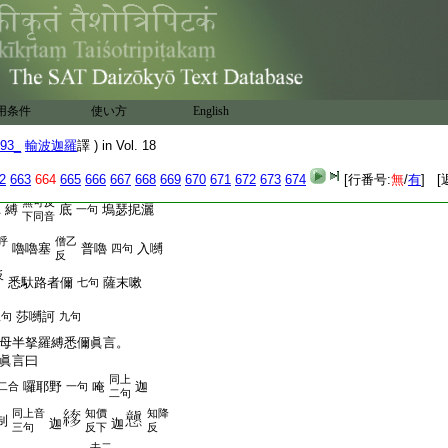
三部所作漫荼羅法。佛
音部眞言補瑟徴迦法。
迦法。從腋至頂爲上。
至臍爲下。於眞言中。當
斯三部。各分爲三。善須
明王眞言是上成就。諸餘
用条件
使い方
English
下成就。扇底迦法。補瑟
法。於三部中。各各皆有
93_
輸波迦羅
譯 ) in Vol. 18
若佛部中用佛母眞言。
言曰
2
663
664
665
666
667
668
669
670
671
672
673
674
[行番号:
無
/
有
] [
無可反
縛
底
塢瑟抳灑
上
一句
下同音
呼
僧乙
嚕嚕塞
普嚕
入嚩
四句
反
反
悉馱路者儞
薩末嗽
七句
莎嚩訶
八句
九句
母半拏羅縛悉儞眞言。
眞言曰
同上
囉耶野
唵
迦
二合
一句
二句
同上音
知價
知降
制
迦
迦
三句
反下
反
去二