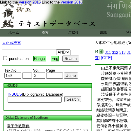
Link to the
version 2015
Link to the
version 2018
智光比丘汝善聽 
菩薩妙行此爲先 
以大悲恩救衆苦 
最上妙藥與佗人 
菩薩不擇貴賤藥 
取佗所棄之餘藥 
ホーム
検索
ご挨拶
組織
利
取佗棄藥有十利 
雖求醫藥不近佗 
大正蔵検索
大乘本生心地觀經 (N
不淨觀門易成熟 
不著甘味離諸貪 
311
312
313
31
於世財寶能知足 
有
]
[CITE]
punctuation
Hangul
Eng
捨彼凡愚不共住 
由是不嫌衆棄藥 
TextNo.
Vol.
Page
珍膳妙藥不希望 
能療身心煩惱病 
永斷三界諸習氣 
INBUDS
能順佛教趣菩提 
INBUDS
(Bibliographic Database)
汝等佛子皆修學 
Search
復次智光。出家菩薩
修攝其心。無量千歳
離諸喧鬧寂然閑居。
縁覺聲聞一切賢聖。
Digital Dictionary of Buddhism
其阿蘭若有十種徳。
電子佛教辭典
云何名爲十種勝徳。
パスワードがない場合は「guest」でログインしてくださ