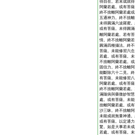
得自在。若未成就得
阿蘭若處。或有菩薩
終不捨離阿蘭若處或
五通神力。終不捨離
未得圓滿六波羅蜜。
或有菩薩。未得圓滿
離阿蘭若處。若有菩
情。終不捨離阿蘭若
圓滿四種攝法。終不
菩薩。未能修習六念
若處。或有菩薩。未
不捨離阿蘭若處。或
固信力。終不捨離阿
能斷除六十二見。終
有菩薩。未能修習八
阿蘭若處。或有菩薩
終不捨離阿蘭若處。
滿隨病與藥微妙智慧
處。或有菩薩。未能
捨離阿蘭若處。或有
沙三昧。終不捨離阿
未能成就無量神通。
或有菩薩。以定通力
驚。如是大事若未成
若處。或有菩薩。未