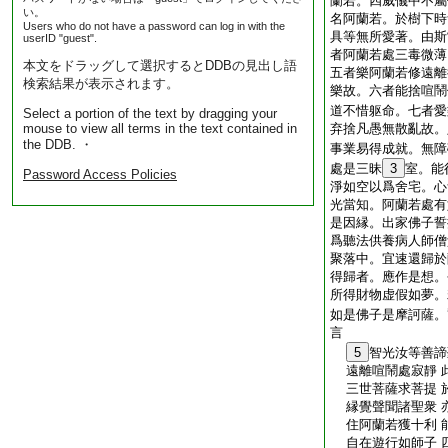
蘭若。四威儀中不屬
い。
名阿蘭若。於樹下時
Users who do not have a password can log in with the
具等無所愛著。由斯
userID "guest".
者阿蘭若處三毒微薄
本文をドラッグして選択するとDDBの見出し語
五者樂阿蘭若修遠離
検索結果が表示されます。
樂故。六者能捨喧鬧
道不惜躯命。七者愛
Select a portion of the text by dragging your
mouse to view all terms in the text contained in
弃捨凡愚無散亂故。
the DDB. ・
事業易得成就。無障
處是三昧
3
室。能
Password Access Policies
淨如空以爲舍宅。心
光當知。阿蘭若處有
是因縁。出家佛子誓
爲聽法供養病人師僧
聚落中。宜速還歸於
得歸者。應作是想。
所得財物虚假如夢。
如是佛子是摩訶薩。
言
5
智光汝等善諦
遠離喧鬧處寂靜 
三世菩薩求菩提 
縁覺聲聞諸聖衆 
住阿蘭若獲十利 
自在遊行如師子 