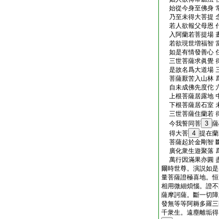
始從今身至佛身 
乃至未得大菩提 
若人欲報父母恩 
入阿蘭若菩提場 
若欲現世増福智 
如是有情發善心 
三世菩薩求眞覺 
是故名爲大道場 
菩薩厭苦入山林 
自未成佛先度佗 
上根菩薩居露地 
下根菩薩居石室 
三世菩薩住蘭若 
今我誓同菩
3
薩
得大菩
4
提在蘭
菩薩起於金剛智 
廣化衆生遊聚落 
萬行因滿果亦圓 
爾時世尊。演説如是
量菩薩證極喜地。恒
相用微細煩惱。證不
薩摩訶薩。斷一切障
發無等等阿耨多羅三
千衆生。遠塵離垢得