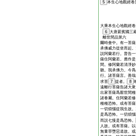
5
本生心地觀經卷
大乘本生心地觀經卷
6
大唐罽賓國三
離世間品第六
爾時會中。有一菩薩
承佛威力從坐而起。
説阿蘭若行。普告一
薩住阿蘭若。應作是
間。修阿蘭若清淨妙
聽。我承佛力。今爲
行。諸菩薩言。善哉
求菩
7
提者。
8
遠離行菩薩告諸大衆
出家菩薩爲厭世間種
諸眷屬。住阿蘭若修
種種恐怖。或有菩薩
一切煩惱從我生故。
是爲恐怖。一切煩惱
而説七慢是爲恐怖。
人故。或有菩薩。以
無量罪墮惡道故。或