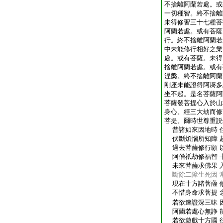
不捨離阿蘭若處。或
一切種智。終不捨離
未得修習三十七種菩
阿蘭若處。或有菩薩
行。終不捨離阿蘭若
中未能修行相好之業
處。或有菩薩。未得
捨離阿蘭若處。或有
涅槃。終不捨離阿蘭
剛座未能證得阿耨多
坐不起。是名菩薩阿
菩薩發菩提心入於山
身心。經三大劫而修
菩提。爾時世尊重説
昔諸如來因地時 
伏斷煩惱所知障 
過去菩薩修行願 
阿僧祇劫修福智 
未來菩薩求佛果 
斷除二障生死因 
現在十方諸菩薩 
不惜身命求菩提 
若欲速證深三昧 
阿蘭若處心無諍 
若欲遊戲十方國 