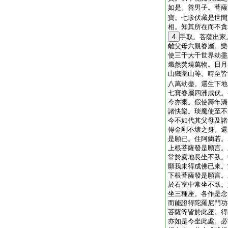
如是。善男子。菩薩
寶。七珍伏藏是世間
相。知其所在而不貪
4
手取。菩薩出家
離父母六親眷屬。樂
使三千大千世界劫盡
熾然焚燒萬物。日月
山鐵圍山等。時至皆
八萬劫盡。還生下地
七寶眷屬四洲咸伏。
今亦爾。假使壽年滿
諸快樂。琰魔使至不
今不如代其父母及諸
得金剛不壞之身。還
是願已。住阿蘭若。
上根菩薩發是願言。
常於露地長坐不臥。
願我未得成佛已來。
下根菩薩發是願言。
於石室中常坐不臥。
坐三種座。各作是念
而能證得陀羅尼門功
菩薩等皆於此座。得
亦如是今坐此處。必