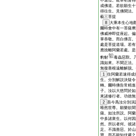
不退位。龍華初會得
成佛道。若欲願生十
得往生。見佛聞法。
藐三菩提
8
大乘本生心地
爾時會中有一菩薩摩
佛威神即從座起。偏
掌恭敬。而白佛言。
處是菩提道場。若有
應捨離阿蘭若處。是
豹豺
毒蟲惡獸。
識如來。不聞正法。
無復善根遠離解脱。
1
住阿蘭若速得成
生。分別解説決疑令
轉。爾時佛告常精進
子。汝以大慈問於如
來諸修行者。功徳無
2
吾今爲汝分別演
唯然世尊。願樂欲聞
薩。如汝所説。阿蘭
中多諸衆生。以何因
然。所以者何。彼諸
足。不識善惡。於山
寶。而不能知伏藏之