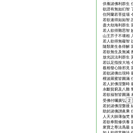
供養諸佛利群生 
欲證有無如幻智 
住阿蘭若菩提場 
若欲速得如如智 
盡大劫海利群生 
若人欲得難思智 
山王芥子不壞相 
若人欲得無礙智 
隨類衆生各得解 
若欲無生及無滅 
放光説法利群生 
若以足指按大地 
覩相發心除邪見 
若欲諸佛出現時 
檀波羅蜜皆圓滿 
若人於佛涅槃時 
永斷貧窮及八難 
若欲福智皆圓滿 
受佛付囑廣弘
2
若於諸佛涅槃後 
助於諸佛讃眞乘 
人天大師薄伽梵 
若欲奉覲修供養 
衆寶之尊法爲最 
如人欲得常聽法 