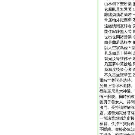
山林樹下聖所樂 
衣服臥具無繋著 
離諸煩惱名蘭若 
常居物外厭塵勞 
遠離憒鬧寂靜者 
能住寂靜無人聲 
世出世間諸善業 
由是蘭若爲根本 
以大空寂爲虚＊室
具足如是十勝利 
智光汝等諸佛子 
乃至夢中莫捨離 
我滅度後發心者 
不久當坐寶華王 
爾時世尊説是法時。
於無上道得不退轉。
得陀羅尼具大神通。
悟三解脱。爾時如來
善男子善女人。得聞
法門。受持讀習解説
處。遇善知識修菩薩
一切諸業煩惱之所擾
福智。住持三寶得自
不斷絶。命終必生知