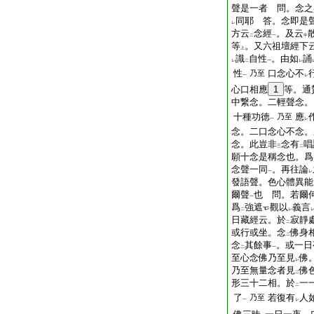
聲是一者 問。念之
同耶 答。念即是
レ
方云
念經
。及云
二
一
中
等
。又六祖壇經下
上
識
自性
。由如
誦
レ
二
一
レ
性
口念心不
乃至
一
レ
心口相應
1
等。通
中繋念。二輕聲念。
十種功徳
應
乃至
一
レ
念。二口念心不念。
念。此豈非
念有
唱
三
二
願十念是稱念也。爲
念聲一同
。再往論
一
レ
發語聲。色心體異能
爾聲
也 問。若爾
一
爲
強遮
觀以
義言
二
レ
日藏經云。於
寂靜
二
或行或坐。念
佛身
二
念
其餘事
。或一日
二
一
至心念佛乃至見
佛
レ
乃至無量念者見
佛
二
形三十二相。於
一
二
了
若復有
人
乃至
一
レ