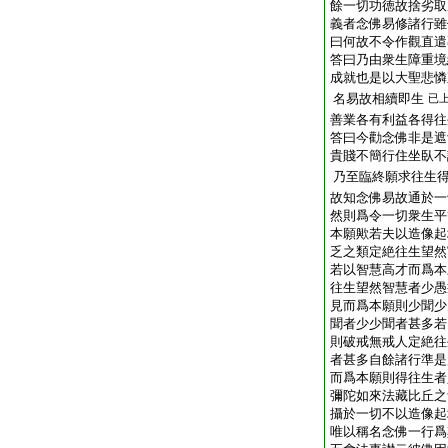
餘一切功徳故捨劣取
義者念佛易修諸行雖
曰何故不令作觀直遣
答曰乃由衆生障重境
成就也是以大聖悲憐
名易故相續即生
已
善業各有利益各得往
答曰今勸念佛非是遮
貴賤不簡行住坐臥不
乃至臨終願求往生
故知念佛易故通於一
然則爲令一切衆生平
本願歟若夫以造像起
乏之類定絶往生望然
若以智慧高才而爲本
往生望然智慧者少愚
見而爲本願則少聞少
聞者少少聞者甚多若
則破戒無戒人定絶往
者甚多自餘諸行準是
而爲本願則得往生者
彌陀如來法藏比丘之
攝於一切不以造像起
唯以稱名念佛一行爲