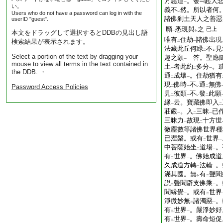
方惡道
。發
起大
一
い。
義不
然。所以者何
レ
Users who do not have a password can log in with the
諸佛刹土天人之善惡
userID "guest".
願
悉現與
之
已上
本文をドラッグして選択するとDDBの見出し語
一
レ
唯有
住劫
諸佛出現
検索結果が表示されます。
二
一
法藏此丘何緑
不
見
二
レ
Select a portion of the text by dragging your
趣之願
答。聖應
一
mouse to view all terms in the text contained in
土
者此約
多分
。
一
二
一
the DDB. ・
通
成壞
。住劫猶有
二
一
現
佛時
不
通
無佛
Password Access Policies
二
一
レ
二
見
彼類
不
發
此願
二
一
レ
二
縁
云。寶藏佛即入
一
二
莊嚴
。入
三昧
已
一
二
一
三昧力
故現
十方世
一
二
微塵數等諸佛世界種
已涅槃。或有
世界
二
一
中菩薩始坐
道場
。
二
一
有
世界
。佛始成道
二
一
久成道方轉
法輪
。
二
一
滿其國。無
有
聲聞
レ
二
説
聲聞辟支佛乘
。
二
一
聞縁覺
。或有
世界
一
二
淨微妙無
諸濁惡
。
二
一
有
世界
。嚴淨妙好
二
一
有
世界
。壽命短促
二
一