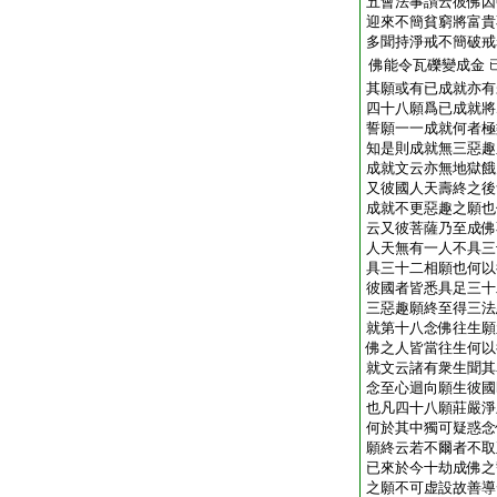
五會法事讃云彼佛因
迎來不簡貧窮將富貴
多聞持淨戒不簡破戒
佛能令瓦礫變成金
其願或有已成就亦有
四十八願爲已成就將
誓願一一成就何者極
知是則成就無三惡趣
成就文云亦無地獄餓
又彼國人天壽終之後
成就不更惡趣之願也
云又彼菩薩乃至成佛
人天無有一人不具三
具三十二相願也何以
彼國者皆悉具足三十
三惡趣願終至得三法
就第十八念佛往生願
佛之人皆當往生何以
就文云諸有衆生聞其
念至心迴向願生彼國
也凡四十八願莊嚴淨
何於其中獨可疑惑念
願終云若不爾者不取
已來於今十劫成佛之
之願不可虚設故善導