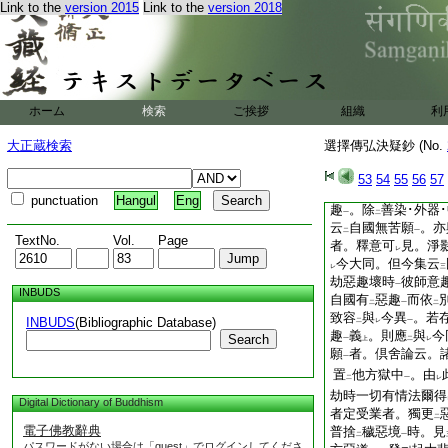
Link to the
version 2015
Link to the
version 2018
夫約四十八願一往各
一無三惡趣願者於所
中或有有三惡趣之國
土即選捨其有三惡趣
惡趣善妙國土故云選
者於彼諸佛土中或有
ホーム
検索
ご挨拶
組織
利
人天壽終之後從其國
有不更惡道之土即選
大正蔵検索
選擇傳弘決疑鈔 (No.
選取其不更惡道善妙
一無三惡趣願者。一
53
54
55
56
57
即願
我淨土無
地獄
三
二
punctuation
Hangul
Eng
趣
。除
善染･外器
一
二
云
自國無苦願
。亦
二
一
TextNo.
Vol.
Page
者。釋意可
見。淨
レ
今大同。但今集云
レ
三
劫惡趣壞時
彼師意
一
INBUDS
自國有
惡趣
而依
二
一
二
致容
與
今異
。若
INBUDS
(Bibliographic Database)
二
レ
一
趣
義
。則應
與
今
Search
一
上
二
レ
願
者。倶舍論云。
一
置
他方獄中
。由
二
一
レ
劫時一切有情法爾得
Digital Dictionary of Buddhism
者定受業者。獨更
二
電子佛教辭典
普捨
穢惡境
時。見
二
一
パスワードがない場合は「guest」でログインしてくださ