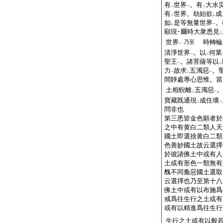
有
世界
。有
大水
二
一
二
有
世界。劫始欲
成
二
レ
如
是等無量世界
。
レ
一
顯現･爾時大衆悉見
二
世界
時轉輪
乃至
一
清淨世界
。以
何業
一
二
聖王
。諸菩薩等以
一
二
力
故求
五濁惡
。
一
二
一
間靜處專心思惟。當
土相貎離
五濁惡
二
一
寶藏既通現
成住壞
二
一
問非也
第三悉皆金色願者於
之中有黄白二類人天
國土即選捨黄白二類
色善妙國土故云選擇
於彼諸佛土中或有人
土或有形色一類無有
醜不同麁惡國土選取
云選擇也乃至第十八
佛土中或有以布施爲
戒爲往生行之土或有
或有以精進爲往生行
生行之土或有以般