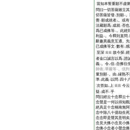
當知本誓重願不虚
問曰一切菩薩雖立其
切菩薩皆發
別願
。
二
一
覺
願成就者
。或有
一
上
法藏願爲
成就
否也
二
一
爲已成佛等
。此經
一
利益
。今釋則直問
一
二
辭趣異義意互通。先
已成佛等文
數有
感
一
二
至深
故今探
經
云云
二
者金口誠言以爲
證
二
義
。令
信
念佛往
一
レ
二
師依
華嚴等
。倶判
二
一
量別願
。由
縁熟不
一
二
準
此義
以問
四十
二
一
二
次答如
上
今云
云云
レ
疑
成不
乎
二
一
問曰經云十念釋云十
念聲是一何以得知觀
絶具足十念稱南無阿
念中除八十億劫生死
念念即是聲其意明矣
念見大佛小念見小佛
念佛小念者小聲念佛