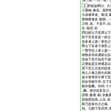
佛三昧
一日一夜。
一
2
群疑論釋曰。大
小聲稱
佛也。斯即
レ
今諸修學者。唯須
二
聲稱佛遂多
馳散
。
二
一
之曉
矣。子若不
信
一
レ
生
疑惑
矣
二
一
問曰經云乃至擇云下
與下至其意是一經云
也多者上盡一形也少
釋云下至者下者對上
一聲等也上者上盡一
例惟多宿命通願云設
宿命下至不知百千億
正覺如是五神通及以
置下至之言是則從多
例上八種之願今此願
故今善導所引釋下至
宿命等願中所
言下
レ
願亦復爾。何同
十
二
爾。彼亦從多至少
レ
謂擧
數量
顯
非數
二
一
二
若能悉知爲
上名
多
レ
レ
斯乃從多向少之義。
知。七願下至亦同
二