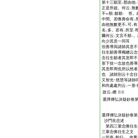
第十三願至
那由他
二
一
正是所超。何云
無
二
不
順
餘願
答。此
二
一
中間。若佛壽命有
二
由他無數更不
可
有
レ
レ
名
多。若有
所至
レ
二
一
爾何云
文言不順
。
二
一
向少其意一同耳
但善導與諸師其意不
往生願善導獨總云念
念往生願者其意即不
形下捨一念故也善導
其意即周也所以然者
也 諸師別云十念往
又智光･慈慧等諸師
和尚處處判云
一形
二
故云
總
云云
レ
選擇傳弘決疑鈔卷
選擇傳弘決疑鈔卷第
沙門良忠述
第四三輩念佛往生
三輩念佛往生之文 
一皆有
餘行
。故要