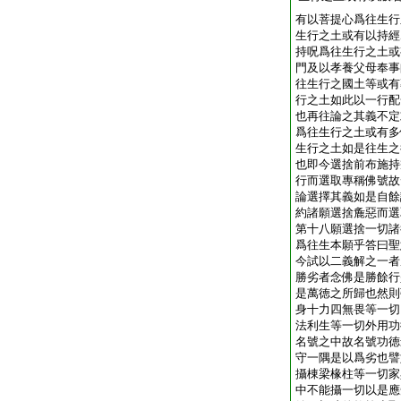
有以菩提心爲往生行
生行之土或有以持經
持呪爲往生行之土或
門及以孝養父母奉事
往生行之國土等或有
行之土如此以一行配
也再往論之其義不定
爲往生行之土或有多
生行之土如是往生之
也即今選捨前布施持
行而選取專稱佛號故
論選擇其義如是自餘
約諸願選捨麁惡而選
第十八願選捨一切諸
爲往生本願乎答曰聖
今試以二義解之一者
勝劣者念佛是勝餘行
是萬徳之所歸也然則
身十力四無畏等一切
法利生等一切外用功
名號之中故名號功徳
守一隅是以爲劣也譬
攝棟梁椽柱等一切家
中不能攝一切以是應