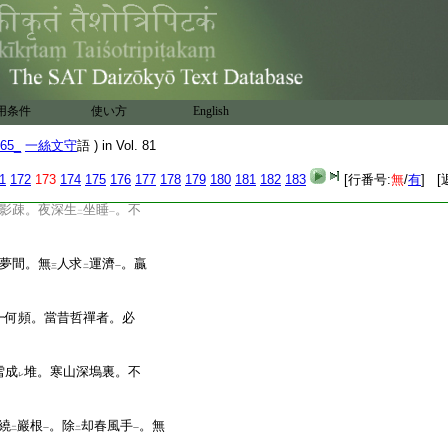
帶
煙多。妙處雖
恒在
。無
レ
二
一
三千。三昧別無
火。山
レ
用条件
使い方
English
65_
一絲文守
語 ) in Vol. 81
伴
個誰
。借問閑師弟。當
一
1
172
173
174
175
176
177
178
179
180
181
182
183
[行番号:
無
/
有
] [
影疎。夜深生
坐睡
。不
二
一
夢間。無
人求
運濟
。贏
三
二
一
一何頻。當昔哲禪者。必
成
堆。寒山深塢裏。不
レ
繞
巖根
。除
却春風手
。無
二
一
二
一