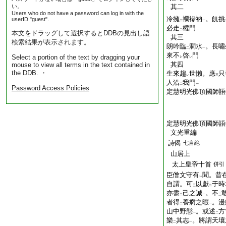
い。
其二
Users who do not have a password can log in with the
冷擁
襴襂衲
。飢挑
userID "guest".
二
一
必走
權門
二
一
本文をドラッグして選択するとDDBの見出し語
其三
検索結果が表示されます。
朗吟臨
澗水
。長嘯
二
一
來不
啓
門
Select a portion of the text by dragging your
レ
レ
其四
mouse to view all terms in the text contained in
the DDB. ・
生來趨
世懶。應
只
レ
三
人沿
我門
二
一
Password Access Policies
定慧明光佛頂國師語
定慧明光佛頂國師語
文光重編
詩偈
七言絶
山居上
太上皇帝十首
併引
臣僧文守有
聞。昔
レ
自謂。可
以獻
于時
三
二
亦盡
己之誠
。不
二
一
三
者得
養痾之暇
。漫
二
一
山中野態
。或述
方
一
二
樂
其志
。將謂天壤
二
一