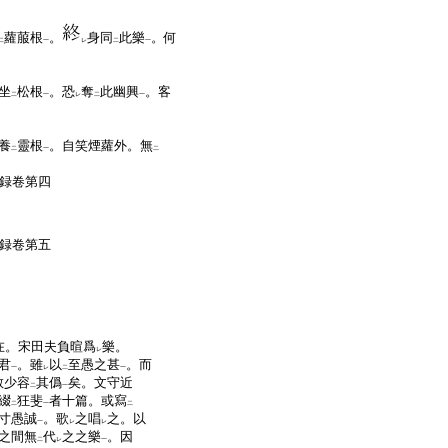
蘿菔根
。
身同
此樂
。何
二
一
レ
二
一
坐
松根
。恐
奪
此幽興
。客
二
一
レ
二
一
養
靈根
。自笑煙蘿外。無
二
一
二
録卷第四
録卷第五
在。宋田夫負暄爲
樂。
レ
君
。雖
以
至愚之甚
。而
一
レ
二
一
敢少容
其僞
矣。文守近
二
一
綴
狂斐
者十篇。或寫
二
一
二
寸愚誠
。歌
之唱
之。以
一
レ
レ
之間無
代
之之樂
。因
二
レ
一