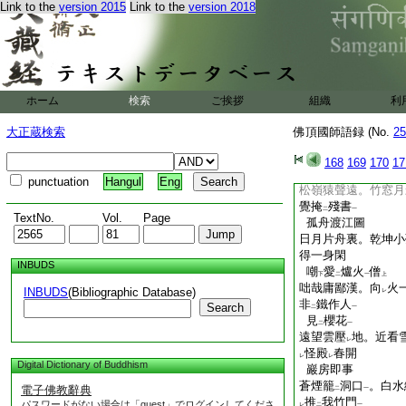
Link to the
version 2015
Link to the
version 2018
心不
暫違
二
一
其三
山光隨
水動。柳色
レ
由
説
示他
レ
二
一
佛涅槃
今朝喪
大仙
震動盡
二
一
ホーム
検索
ご挨拶
組織
利
青花欲
然
レ
竹
大正蔵検索
佛頂國師語録 (No.
25
風前不
自持
。虚心
二
一
時忘
甚知
168
169
170
17
二
一
偶題
punctuation
Hangul
Eng
松嶺猿聲遠。竹窓月
覺掩
殘書
二
一
TextNo.
Vol.
Page
孤舟渡江圖
日月片舟裏。乾坤小
得一身閑
INBUDS
嘲
愛
爐火
僧
下
二
一
上
咄哉庸鄙漢。向
火
INBUDS
(Bibliographic Database)
レ
非
鐵作人
Search
二
一
見
櫻花
二
一
遠望雲壓
地。近看雪
レ
怪殿
春開
レ
レ
Digital Dictionary of Buddhism
巖房即事
蒼煙籠
洞口
。白水
電子佛教辭典
二
一
推
我竹門
パスワードがない場合は「guest」でログインしてくださ
レ
二
一