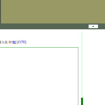
返り点:
有
/
無
]
[CITE]