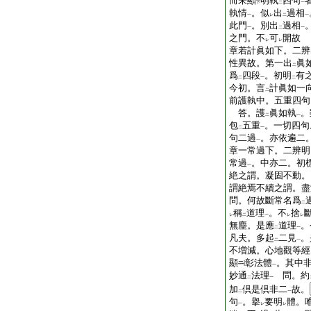
而未顯
明執
四句
下
二
一
執情
。似
出
過相
一
レ
二
一
此門
。別出
過相
一
二
一
之門。不
可
開故
レ
レ
章若計眞如下。二辨
性異故。第一出
眞
二
爲
四段
。初明
有
二
一
二
今初。言
計眞如一
二
前護執中。五重四句
答。護
眞如執
。
二
一
包
五重
。一切四句
二
一
句二過
。亦依遍二
一
章一常過下。二辨明
常過
。中亦二。初
一
絶之謂。凝固不動。
謂絶焉不續之謂。盡
問。何故斷常名爲
二
稱
道理
。不
捨
レ
二
一
レ
レ
無塵。是應
道理
。
二
一
凡夫。多起
二見
。
二
一
不増減。心地觀等經
顯
彰法體
。其中
一
妙通
法理
問。約
二
一
加
倶是倶非二
故。
二
一
句
。擧
要明
體。
一
レ
レ