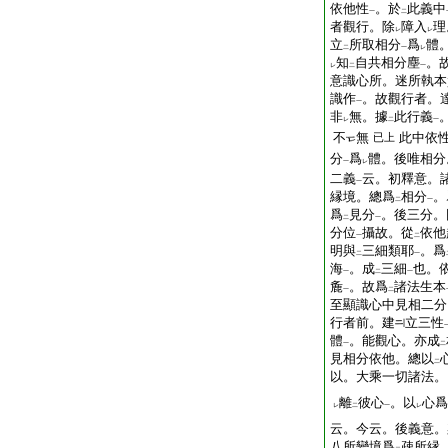
依他性
。於
此義中
一
二
者觀行。除
障入
理
レ
レ
立
所取相分
爲
體
二
一
レ
知
自共相分塵
。
レ
二
一
意識心所。迷所執本
識作
。故觀行者。
一
非
無。據
此行義
レ
二
一
不
無
此中依
已上
分
爲
體。後唯相分
一
レ
二義
云。初釋意。
一
縁境。總爲
相分
。
二
一
爲
見分
。後三分。
二
一
分位
攝故。從
依他
一
二
明與
三細類耶
。爲
二
一
海
。成
三細
也。
一
二
一
麁
。故爲
諸法生本
一
二
至顯識心中見相二分
行者前。建
立三性
體
。能觀心。亦成
一
二
見相分依他。總以
二
以。大乘一切諸法。
離
彼心
。以
心爲
レ
二
一
レ
云。今云。後義意。
八所變境爲
疎所縁