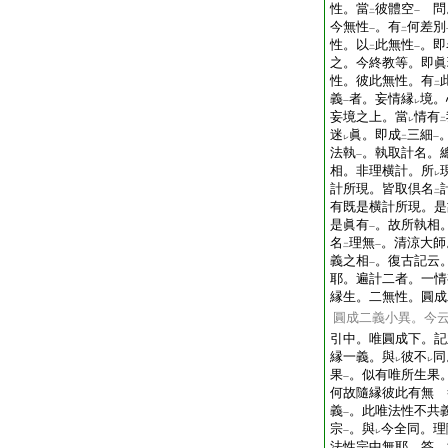
性。當
彼體空
問
二
一
今無性
。有
何差別
一
二
性。以
此無性
。即
二
一
之。今終教等。即眞
性。彼此無性。有
二
義
者。妄情縁
境。
一
レ
妄境之上。當
情有
レ
二
迷
眞。即成
三細
レ
二
一
法執
。執取計名。
一
相。非理横計。所
レ
計所現。皆取倶名
二
有既是横計所現。是
是眞有
。故所執相
一
名
理無
。清涼大師
二
一
義之相
。復古記云
一
耶。遍計二者。一情
縁生。二無性。圓成
圓成二義小異。今
引中。唯圓成下。記
縁一義。與
彼不
同
レ
レ
果
。似有唯所生果
一
何故隨縁彼此有無 
義
。此唯法性不共
一
宗
。與
今全同。理
一
レ
法性宗中無耶 答。