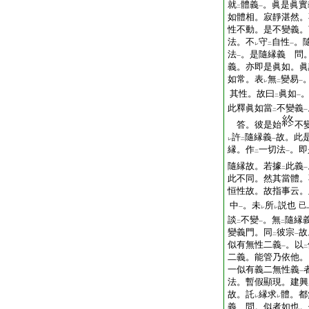
就
體義
。眞是眞實
二
一
如體相。寂靜湛然。
性不動。是不變義。
法。不
守
自性
。
レ
二
一
法
。是隨縁義 問
一
義。亦即是眞如。眞
如常。表
無
變易
レ
二
一
其性。故曰
眞如
二
一
此釋眞如當
不變義
二
一
答。彼是始
不
許
隨縁義
故。此
レ
二
一
縁。作
一切法
。即
二
一
隨縁故。若據
此義
二
一
此不同。然其當體。
恒性故。故指事云。
中
。未
所
説也
已
一
レ
レ
談
不變
。無
隨縁
二
一
二
變義門。同
彼宗
故
二
一
似有無性二義
。以
一
二
二義。能管乃依他。
一似有義二無性義
一
法。暫假顯現。建興
故。託
縁求
體。都
レ
レ
義 問。似者如也。