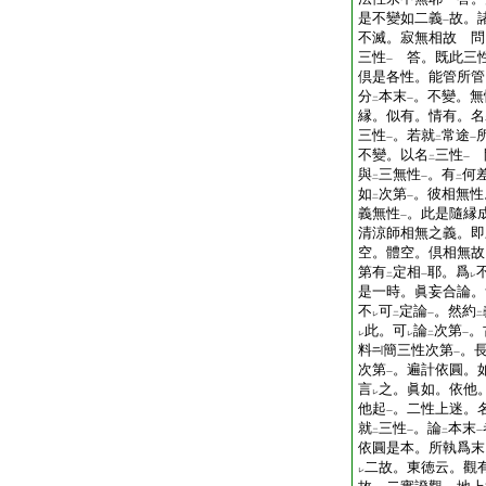
是不變如二義
故。
一
不滅。寂無相故 問
三性
答。既此三
一
倶是各性。能管所管
分
本末
。不變。無
二
一
縁。似有。情有。名
三性
。若就
常途
一
二
一
不變。以名
三性
問
二
一
與
三無性
。有
何
二
一
二
如
次第
。彼相無性
二
一
義無性
。此是隨縁
一
清涼師相無之義。即
空。體空。倶相無故
第有
定相
耶。爲
二
一
レ
是一時。眞妄合論。
不
可
定論
。然約
レ
二
一
二
此。可
論
次第
。
レ
レ
二
一
料
簡三性次第
。
一
次第
。遍計依圓。
一
言
之。眞如。依他
レ
他起
。二性上迷。
一
就
三性
。論
本末
二
一
二
一
依圓是本。所執爲末
二故。東徳云。觀
レ