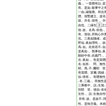
義
。一當體有以
是
一
二
有。是如
餘事中之
二
一由
縁隨應。和合
レ
體。假暫建立。故名
故。亦名
假有
。亦
二
一
由也。二縁生
2
之
他
故。名爲
依他
一
二
一
有。假似
所執心外
二
也。三眞如隨縁。成
即似
眞如理性
。故
二
一
爲
似。此有若不
似
レ
レ
是眞如
。既事似
眞
一
レ
顯鈔中依
此義門
。
二
一
在
眞如
。有是當體
二
一
名
似有
問。無性
二
一
耶。爲
不
爾耶 答
レ
レ
有當體。皆屬
因縁
二
一
似
情有
。有體無性
二
一
有
三義
。而無性
レ
二
一
三乘教中。説
生無
三
二
別耶 答。彼由
依
二
生性
。説
生無自性
一
二
所有
故。是故不
一
レ
性。是執空義。本經