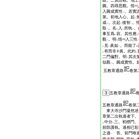
故。二實證觀。地上
圓。四尋思觀。悟
入圓成實性
。若實
一
第。初地入心。起
二
成
。次起
後智
。
一
二
一
取
。名
入
所執
。
一
レ
二
一
事互爲
容。其性應
レ
二
觀
。明
悟
入三性
一
三
見
眞如
。而能了
レ
二
一
中
有而非
眞。此約
レ
二
二門偏對。明
其次
二
似觀
。圓成實性。
一
五教章通路
卷第
3
五教章通路
五教章通路
卷第
東大寺沙門凝然
章第二出執過者下。
中分
三。初標門。
レ
レ
前防護執。過相已彰
之過
答。前門唯
一