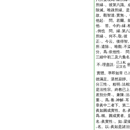
二
一
所縁
。彼第六識。
一
除滅。唯疎所縁。是
故。觀智達
實無
。
二
一
他起
問。若爾。能
一
他
答。今約
縁
一
下
二
例也 問。縁
第八
レ
二
所縁
。何不
取
彼
一
レ
レ
正
。今云。後得智
一
所
遣除
。唯觀
不
二
一
二
分。爲
依他性
問
二
一
三細中初二及六麁名
已上私
不
理盡説
二
一
記文也
實體。準即如常
已
徳滿足。湛然寂靜。
分三性
。粗明
法相
一
二
是法性宗。終教已上
差別分齊
。兼陳
法
一
二
重
。爲
養
神解
耳
一
レ
二
一
章眞中二者下。第二
眞如圓成實性。名
二
爲
稱。圓成實者。
レ
名
眞實性
。如
梁
二
一
二
名。以
眞如是諸法
レ
二