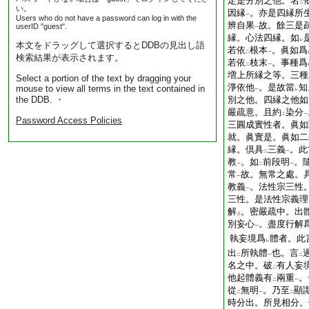
定是分別之他。名
二
い。
因縁
。亦是四縁所
一
Users who do not have a password can log in with the
辨自果
故。餘三是
userID "guest".
一
縁。心法四縁。如
レ
本文をドラッグして選択するとDDBの見出し語
若依
根本
。眞如爲
二
一
検索結果が表示されます。
若依
枝末
。事種爲
二
一
増上所縁之等。三種
Select a portion of the text by dragging your
淨依他
。是故當
知
mouse to view all terms in the text contained in
一
レ
the DDB. ・
別之他。四縁之他如
嚴疏意。且約
染分
二
一
Password Access Policies
三圓成實性者。眞如
就。眞實是。眞如二
縁。倶具
三義
。此
二
一
教
。如
前段明
。
一
二
一
常
故。無常之處。
一
教義
。法性宗三性
一
三性。是法性宗義理
解
。密嚴疏中。出
上
別妄心
。盡度行解
一
執妄境爲
體者。此
レ
出
所執體
也。言
二
一
二
名之中。破
有人妄
二
他起體義有
兩重
。
二
一
從
無明
。乃至
顯
二
一
二
時分出。所見相分。