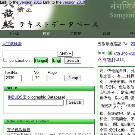
疏。既自指
之。崔
Link to the
version 2015
Link to the
version 2018
レ
無
違。文言有
例。
レ
レ
問。若爾。何故彼
是非
違
祖文等
耶
レ
二
一
答。一往見
之。
レ
見
始終
。非
是乖
二
一
二
中。既擧
正智
。對
ホーム
検索
ご挨拶
組織
利
二
一
者。是本覺智。在
二
智。始覺修生如理如
大正蔵検索
五教章通路記 (No.
23
圓成所攝。圓成所攝
458
459
460
淨分依他
。然有人
一
点:
有
/
無
]
[CITE]
是故祖師徴責不
許
punctuation
Hangul
Eng
レ
所
望義別。不
可
レ
レ
二
云。依他起自性。分
TextNo.
Vol.
Page
別之言
。有
二解釋
一
二
別
。淨分依他。圓
一
爲
分別
。色法依他
INBUDS
二
一
許
淨分
。是當
初
レ
二
一
二
INBUDS
(Bibliographic Database)
疏依他。以
心爲
體
レ
レ
Search
因決
前
二
所變故
但成
所引文
一
疏。是終教宗。隨
レ
和會。事義契合。不
Digital Dictionary of Buddhism
祖宗
問。如
佛地
上
二
電子佛教辭典
今言
分別之他
答
二
一
パスワードがない場合は「guest」でログインしてくださ