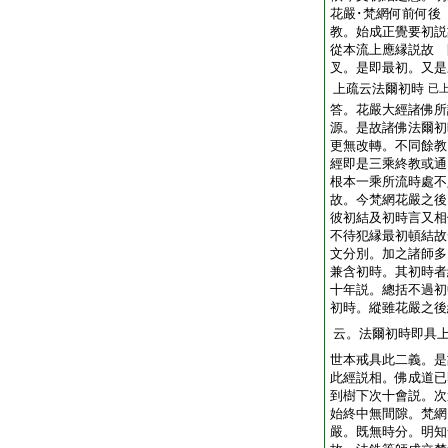
花嚴･梵網何前何後
教。始成正覺要初説
從本流上應縁説故 
叉。是即最初。又是
上疏云法爾初時
已
答。花嚴大經諸佛所
源。是故諸佛法爾初
更無改轉。不同餘教
經即是三乘終教或通
根本一乘所流時處不
故。今梵網花嚴之後
彼初結及初時言又相
不待犯縁最初頓結故
文分別。加之諸師多
兼含初時。其初時者
十年説。總括不過初
初時。縱雖花嚴之後
云。法爾初時即具
世本戒具此二義。是
此經説相。佛成道已
到樹下次十會説。次
始終中無間隙。梵網
嚴。既無時分。明知