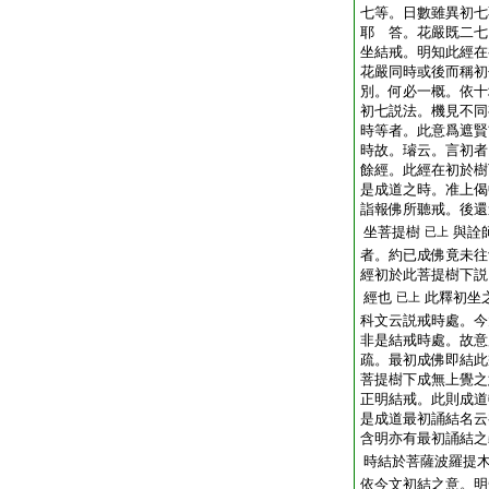
七等。日數雖異初七
耶 答。花嚴既二七
坐結戒。明知此經在
花嚴同時或後而稱初
別。何必一概。依十
初七説法。機見不同
時等者。此意爲遮賢
時故。璿云。言初者
餘經。此經在初於樹
是成道之時。准上偈
詣報佛所聽戒。後還
坐菩提樹
與詮
已上
者。約已成佛竟未往
經初於此菩提樹下説
經也
此釋初坐
已上
科文云説戒時處。今
非是結戒時處。故意
疏。最初成佛即結此
菩提樹下成無上覺之
正明結戒。此則成道
是成道最初誦結名云
含明亦有最初誦結之
時結於菩薩波羅提
依今文初結之意。明