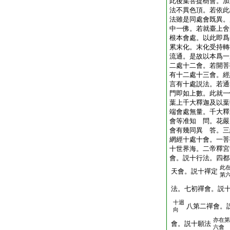
此後集菩提樹會。加
法不異色頂。若依此
法雖是同處會既異。
中一佛。若就臺上舍
根本會處。以此即爲
累末化。末化受持轉
流通。是故以本爲一
二處十二會。若開菩
有十二處十三會。經
言有十處説法。若通
門即如上數。此就一
葉上千大釋迦及以葉
端會處無量。千大釋
會等准知 問。花嚴
會有幾同異 答。三
網經十處十會。一菩
十世界海。二帝釋宮
會。説十行法。四都
此
天會。説十禪定
第
法。七初禪會。説
十迴
八第二禪會。
向
亦在第
會。説十願法
六會