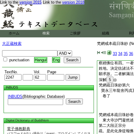
Link to the
version 2015
Link to the
version 2018
是二心。故云一切
也。有障無性不成
不同今教宗義
疏。二次四句釋攝戒
者。以未受時名爲外
ホーム
検索
ご挨拶
組織
利
名入佛位。以其戒善
佛身中所有戒行其體
大正蔵検索
梵網戒本疏日珠鈔 (N
佛位。非證理同名入
覺已眞是諸佛子。從
33
34
35
36
是同應名佛也
已上
punctuation
Hangul
Eng
察經佛位有四。一者
姓地。決定信諸法不
TextNo.
Vol.
Page
願求故。二者解滿法
深解
5
◎
梵網疏日珠鈔第六
INBUDS
寶永三年龍舍丙戌
卷了
INBUDS
(Bibliographic Database)
Search
梵網戒本疏日珠鈔卷
東大寺沙門凝然
Digital Dictionary of Buddhism
第二大段正宗分
電子佛教辭典
疏。是此化身從報佛
パスワードがない場合は「guest」でログインしてくださ