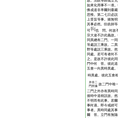
故。法銑等師成立梵
如來化用事不一准。
佛成道非率爾到臺藏
思惟。第二七日必説
上受旨等事。雖無明
其事必然。但銑師等
可
也 問。何故
宗大途不許此義故。
同異總有二門。一同
等處説三乘故。二異
野等處説三乘故。然
同處。若可有者何不
之。是故不許彼此同
門中何 答。彼此道
五會一向異時異處。
時異處。彼此五會
并非二
故二門中唯
門所攝
二門之外亦有異時同
後時中道樹説故。然
不明而有此事。若爾
事何過。即今戒經可
事者。異時同處其事
爾 答。立門有無隨