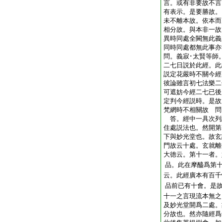
言。或有非要故不言
有表示。是要勝故。
未不離本故。依本而
相分故。與本非一故
異時同處全闕無此義
同時同處都無此事亦
問。義寂･太賢等師
二七日説於此經。此
説定花嚴時不關今經
彼論雖言初七法樂二
可遮妨今經二七已後
定判今經説時。是故
梵網時不相關故 問
答。經中一具次列
住處説法也。然開第
下與妙光堂也。故玄
門故云十處。玄就離
大徳云。第十一者。
品。此在摩醯爲第
云。此經廣本有百千
品前已有十會。是
十一之言現流本無之
及妙光堂開爲二處。
分故也。然亦隨經爲