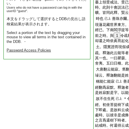
臺上領受戒法。受已
い。
時。此則十會説法已
Users who do not have a password can log in with the
userID "guest".
曠。皆同此釋。賢云
時也
善珠亦爾
本文をドラッグして選択するとDDBの見出し語
已上
検索結果が表示されます。
現蓮花藏世界東方。
經已。下南閻浮提等
Select a portion of the text by dragging your
前之時。與
1
令疏
mouse to view all terms in the text contained in
却還之時依眞而起化
the DDB. ・
土。隱實證而現假
Password Access Policies
疏。釋迦此云能等者
其一也。一曰瞿曇。
舍夷。五曰日種。此
大唐翻云能寂。舊
璿云。釋迦翻能是姓
稱能仁能寂
善
已上
經翻爲寂默。釋迦者
是姓寂默是字。以能
故不住生死
＊
已上
經。初坐菩提樹下成
下即處。是故科云成
處時。以彼非是成佛
之言爲還樹下時者。
結戒時。何還得云成