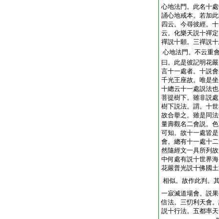
心地法門。此名十處
誦心地戒本。若加此
四云。今尋彼經。十
云。化樂天説十禪定
禪説十願。三禪説十
心地法門。不云重
曰。此是彼記明花嚴
言十一處者。十説會
千光王座故。唯是坐
十總云十一處説法也
菩提樹下。雖非説處
樹下説法。謂。十世
故合擧之。雖是同法
量壽觀名二會説。色
可知。故十一處皆是
會。總有十一處十二
然隨經文一具所列故
中何處有説十世界海
花嚴普光説十佛國土
相似。故作此判。
一寂滅道場會。説果
信法。三忉利天會。
説十行法。五都率天