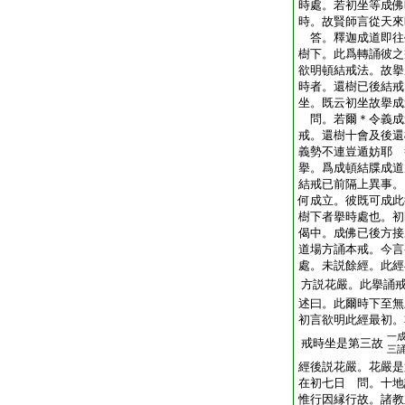
時處。若初坐等成佛
時。故賢師言從天來
答。釋迦成道即往
樹下。此爲轉誦彼之
欲明頓結戒法。故擧
時者。還樹已後結戒
坐。既云初坐故擧成
問。若爾＊令義成
戒。還樹十會及後還
義勢不連豈遁妨耶 
擧。爲成頓結牒成道
結戒已前隔上異事。
何成立。彼既可成此
樹下者擧時處也。初
偈中。成佛已後方接
道場方誦本戒。今言
處。未説餘經。此經
方説花嚴。此擧誦
述曰。此爾時下至無
初言欲明此經最初。
一
戒時坐是第三故
三
經後説花嚴。花嚴是
在初七日 問。十地
惟行因縁行故。諸教