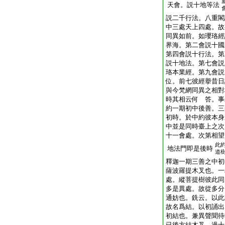
天會。説十地等法
説二千行法。八重閣
中三處天上四處。故
同異如前。如瓔珞經
界海。第二會説十國
第四會説十行法。第
説十地法。第七會説
珞本業經。第九會説
位。前七彼經擧昔日
與今梵網同異之相對
時其相云何 答。事
約一期初中後善。三
初時。於中約彼本身
中並是同時臺上之次
十一會處。次第相望
此
地法門即是後時
道
釋迦一期三善之中初
薩波羅提木叉也。一
處。縱菩提樹彼此同
多是異處。故從多分
通妨也。銑云。以此
故名爲結。以初誦出
初結也。兼異聲聞待
已後方結木叉。過十