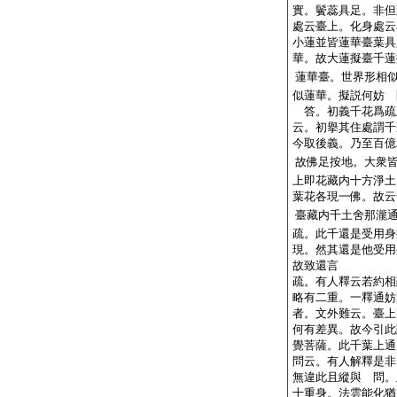
實。鬢蕊具足。非但
處云臺上。化身處云
小蓮並皆蓮華臺葉具
華。故大蓮擬臺千蓮
蓮華臺。世界形相
似蓮華。擬説何妨 
答。初義千花爲疏
云。初擧其住處謂千
今取後義。乃至百億
故佛足按地。大衆
上即花藏内十方淨土
葉花各現一佛。故云
臺藏内千土舍那瀧
疏。此千還是受用身
現。然其還是他受用
故致還言
疏。有人釋云若約相
略有二重。一釋通妨
者。文外難云。臺上
何有差異。故今引此
覺菩薩。此千葉上通
問云。有人解釋是非
無違此且縱與 問。
十重身。法雲能化猶