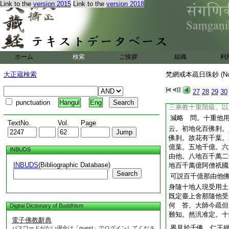
Link to the
version 2015
Link to the
version 2018
梵網戒本疏日珠鈔卷
東大寺沙門凝然
◎
3
所化世界。謂
世界皆以蓮華上世界
ホーム
検索
ご挨拶
組織
利
世界也
准此。
已上
千界量。臺上寶地量
大正蔵検索
梵網戒本疏日珠鈔 (N
箇量。然太賢師等意
師并疏主意。葉是千
27
28
29
30
是本教意。如來方便
punctuation
Hangul
Eng
三乘教十重階級。以
減略 問。十重他
TextNo.
Vol.
Page
云。初地化百佛刹。
佛刹。故花有千葉。
億葉。五地千億。六
INBUDS
由他。八地百千萬二
INBUDS
(Bibliographic Database)
地百千萬億阿僧祇國
Search
可説百千億那由他
身隨十地人現受用土
既定臺上舍那隨他受
何 答。大師今疏但
Digital Dictionary of Buddhism
難知。然汎准定。十
電子佛教辭典
界見於千佛。仁王
パスワードがない場合は「guest」でログインしてくださ