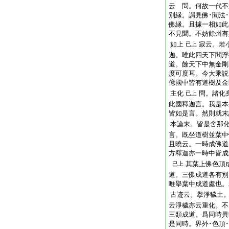
云 問。何故一代不
別縁。謂見佛･聞法
佛縁。且據一相如此
不見聞。不妨餘州有
如上
寂云。若
已上
迦。唯此四天下閻浮
道。餘天下中無金剛
度可度耳。今大乘説
億國中皆有道樹及金
主化
問。諸化
已上
此國釋迦言。我是本
皆如是言。然則就末
本論末。皆是舍那
言。既坐道樹並葉中
且曉云。一時成佛道
方釋迦亦一時中皆成
其葉上佛色頂
已上
道。三佛成道各有別
唯擧葉中成道處也。
古迹云。擧淨穢土
云淨穢亦云重化。不
三類成道。爲同時異
是同時。界外･色頂