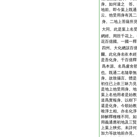
身。如何違之 答。
地前。即今葉上既通
云。他受用身有其二
身。二地上菩薩所
大同。此是葉上名
網經。周匝千花上。
花百億國。一國一釋
四州。大化總該百
爾。此化身名依本經
是吾化身。千百億釋
爲本源。名爲盧舍
也。既通二名隨擧無
身。故致攝言。體是
初住已上依三昧力見
是地上他受用身。地
葉上名他用者是始教
道爲實報身。以樹下
還是化身。今順始教
唯淨土相。亦名化淨
師解釋種種不同。如
用義通應初地及三賢
上葉上狹劣。未詳何
加力等故地前亦見。