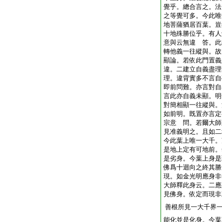
覺乎。總合言之。法
之等覺可多。今此唯
地菩薩猶居百葉。豈
十地殊勝位乎。有人
意與云無違 答。此
轉他義一往縱與。故
顯論。若依此門置義
違。二建立自義盡理
理。違背實多不言自
即前問難。亦言對自
言此亦自義未顯。明
對簡相顯一往縱與。
如前明。既置亦言定
宗意 問。若爾大師
見准義明之。且如二
今此葉上唯一大千。
是地上定有可地前。
是劣身。今葉上身是
佛爲十迴向之終其勝
現。如金光明應身非
大師釋此身云。二應
見佛身。依定而現非
善根所見一大千界
能化並是化身。今葉