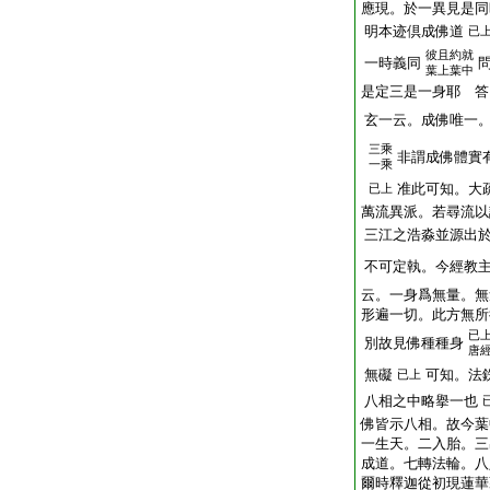
應現。於一異見是同
明本迹倶成佛道
已
彼且約就
一時義同
葉上葉中
是定三是一身耶 答
玄一云。成佛唯一
三乘
非謂成佛體實
一乘
准此可知。大
已上
萬流異派。若尋流以
三江之浩淼並源出
不可定執。今經教
云。一身爲無量。無
形遍一切。此方無所
已
別故見佛種種身
唐
無礙
可知。法
已上
八相之中略擧一也
佛皆示八相。故今葉
一生天。二入胎。三
成道。七轉法輪。八
爾時釋迦從初現蓮華