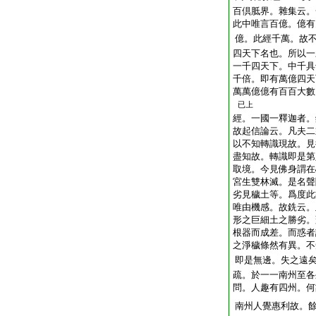
百倶胝界。雜集云。
此中唯言百億。億有
億。此經千萬。故
四天下名也。所以一
一千四天下。中千具
千倍。即有萬億四天
萬萬億億有百百大數
已上
經。一國一釋迦者。
故起信論云。凡夫二
以不知轉識現故。見
盡知故。轉識即是第
取境。今見佛身謂在
宮生雙林滅。是名聲
劣見穢土等。爲度此
唯由機感。故銑云。
形之巨細土之勝劣。
根器而成差。而惑者
之淨穢條然有異。不
即是無邊。失之遠
疏。於一一南州至各
問。人趣有四州。何
南州人覺惠利故。