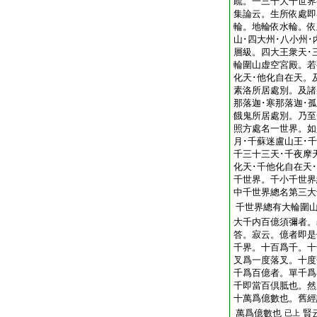
疏。一三千大千世界
集論云。生所依處即
輪。地輪依水輪。依
山･四大州･八小州
層級。四大王衆天･
輪圍山虚空宮殿。若
化天･他化自在天。
素洛所居處別。及諸
那落迦･寒那落迦･
餓鬼所居處別。乃至
照方處名一世界。如
月･千蘇迷盧山王･
千三十三天･千夜摩
化天･千他化自在天
千世界。千小千世界
中千世界總名第三大
千世界總有大輪圍
大千内百億須彌者。
答。寂云。億者即是
千界。十百爲千。十
叉爲一度落叉。十度
千爲百億者。單千爲
千即當百倶胝也。然
十萬爲億數也。舊經
萬爲億數也
賢
已上