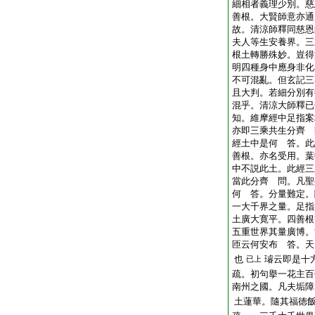
細相者義理少別。慈
善根。大賢師意亦通
故。清涼師釋同慈恩
夫人等生安養界。三
根土轉勝殊妙。豈得
明四種身中應身非化
不可混亂。但玄記三
且大判。若細分別有
混乎。清涼大師釋已
知。維摩經中足指案
亦即三乘共生分齊 
經土中是何 答。此
善根。亦名受用。葉
中不説此土。此經三
當此分齊 問。凡聖
何 答。分量難定。
一大千界之量。足指
土廣大寛平。四善根
五重世界其量廣博。
匝云何安布 答。天
也
璿云即是十
已上
疏。初句擧一花主百
南州之國。凡夫垢障
土蓮華。隨其福徳