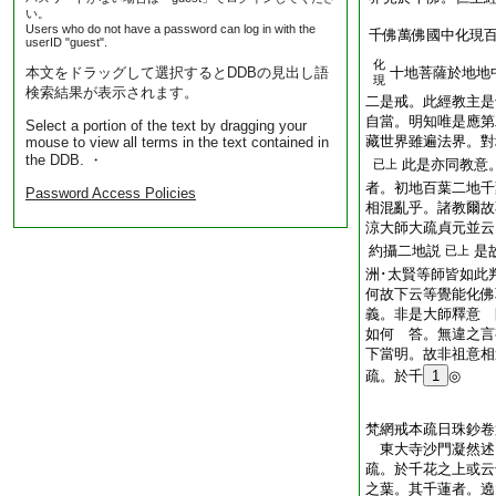
い。
Users who do not have a password can log in with the
千佛萬佛國中化現
userID "guest".
化
本文をドラッグして選択するとDDBの見出し語
十地菩薩於地地
現
検索結果が表示されます。
二是戒。此經教主是
自當。明知唯是應第
Select a portion of the text by dragging your
藏世界雖遍法界。對
mouse to view all terms in the text contained in
the DDB. ・
此是亦同教意
已上
者。初地百葉二地千
Password Access Policies
相混亂乎。諸教爾故
涼大師大疏貞元並云
約攝二地説
是
已上
洲･太賢等師皆如此
何故下云等覺能化佛
義。非是大師釋意 
如何 答。無違之言
下當明。故非祖意相
疏。於千
1
◎
梵網戒本疏日珠鈔卷
東大寺沙門凝然
疏。於千花之上或云
之葉。其千蓮者。遶