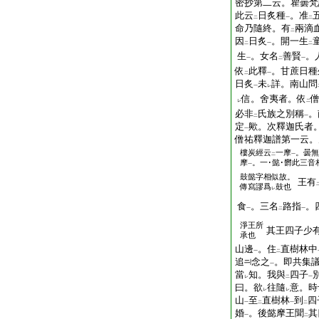
密抄第二云。瞿曇梵
此云
日炙種
。准
二
一
二
命乃隨終。有
兩滴
二
因
日炙
。開一生
二
一
二
生
。女名
善賢
。
一
二
一
依
此釋
。甘蔗日種
二
一
日炙
未
詳。南山問
一
レ
信。舍夷者。依
レ
二
必非
氏族之別稱
。
二
一
定
歟。次釋迦氏者
一
僧祐釋迦譜第一云。
樓炭經云
一摩
。曇無
二
一
摩
。一･懿･欝此三音
一
鼓懿字相似故。
王有
傳寫謬爲
鼓也
レ
食
。三名
路指
。
一
二
一
淨王所
其王四子少
承也
山邊
。住
直樹林中
一
二
追
念之
。即共集
一
當
知。我與
四子
レ
二
一
曰。欲
往隨
意。時
レ
レ
山
至
直樹林
到
四
一
二
一
二
婚
。後懿摩王聞
其
一
二