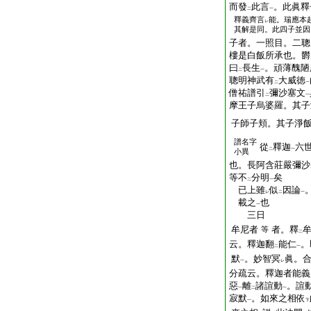
而發
此言
。此眞釋
二
一
釋義齊言
能。瑞應本
レ
其解是同。此四子並因
子者。一照目。二聰
樓是白飯所承也。欝
曰
長生
。頑薄醜陋
二
一
聰明神武有
大威徳
二
一
僧祐譜引
彌沙塞文
二
一
摩王子烏婆羅。其子
子師子頬。其子淨
譜名字
從
釋迦
六
二
一
小異
也。長阿含莊嚴彌沙
等不
分明
矣
二
一
已上雖
似
因論
レ
二
一
載之
也
一
三日
牟尼者
者。釋
等
二
云。釋迦翻
能仁
。
二
一
默
。妙智冥
眞。
一
レ
分疏云。釋迦者能義
惡
離
諸諠動
。諠
一
二
一
寂默
。如來之相依
一
下