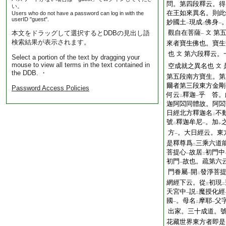
問。第四段釋云。得
い。
在王如來異名。則此
Users who do not have a password can log in with the
userID "guest".
妙國土
現成
佛身
一
二
一
觀自在菩薩
第
本文をドラッグして選択するとDDBの見出し語
文
一
検索結果が表示されます。
來者寶生佛也。寶生
也
第六段釋云。
文
Select a portion of the text by dragging your
mouse to view all terms in the text contained in
空成就之異名也
文
the DDB. ・
第五段南方寶生。第
爾者第三段東方金剛
Password Access Policies
何云
釋迦
乎 答。
二
一
迦阿閦同體故。阿閦
日經北方釋迦名
不
二
號
釋迦牟尼
。加
二
一
レ
方
。大日經云。東
一
是釋尊爲
三乘六道
二
菩提心
故居
初門中
一
二
初門
故也。疏第六
一
門眷屬
開
發淨菩
一
二
網經下云。從
初現
三
二
天宮中
説
魔授化經
一
二
國
。母名
摩耶
父
一
二
一
出家。三十成道。
花藏世界東方者即是