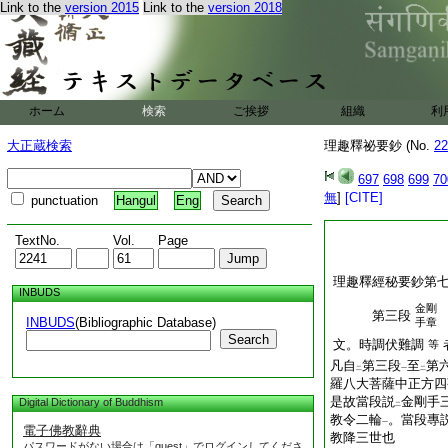
Link to the
version 2015
Link to the
version 2018
ホーム
検索
ご挨拶
組織
利
大正蔵検索
理趣釋祕要鈔 (No.
22
697
698
699
70
無
]
[CITE]
punctuation
Hangul
Eng
TextNo.
Vol.
Page
理趣釋經秘要鈔第
INBUDS
金剛
第三段
INBUDS
(Bibliographic Database)
手章
Search
文。時調伏難調
等
凡自
第三段
至
第
二
一
二
羅八大菩薩中正方四
是故當段説
金剛手
Digital Dictionary of Buddhism
二
教令二輪
。當段專
一
電子佛教辭典
教降三世也
パスワードがない場合は「guest」でログインしてくださ