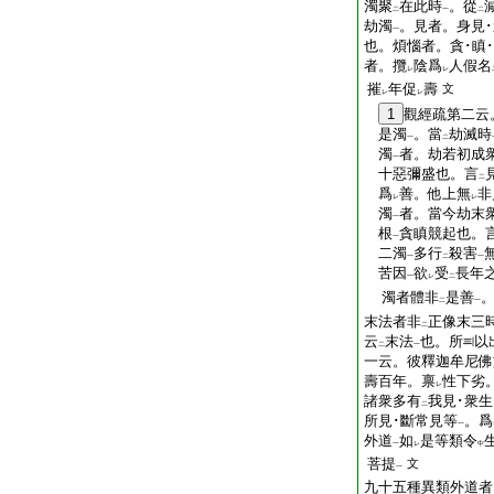
濁聚
在此時
。從
二
一
二
劫濁
。見者。身見･
一
也。煩惱者。貪･瞋
者。攬
陰爲
人假名
レ
レ
摧
年促
壽
文
レ
レ
1
觀經疏第二云
是濁
。當
劫滅時
一
二
濁
者。劫若初成
一
十惡彌盛也。言
二
爲
善。他上無
非
レ
レ
濁
者。當今劫末
一
根
貪瞋競起也。
一
二濁
多行
殺害
一
二
一
苦因
欲
受
長年
一
レ
二
濁者體非
是善
二
一
末法者非
正像末三
二
云
末法
也。所
以
二
一
一云。彼釋迦牟尼佛
壽百年。禀
性下劣
レ
諸衆多有
我見･衆生
二
所見･斷常見等
。爲
一
外道
如
是等類令
一
レ
中
菩提
文
一
九十五種異類外道者