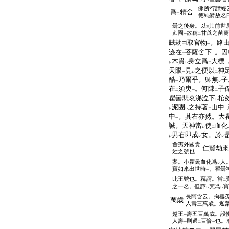
一
二
佛所行讃經
爲
精舍
二
一
徳純備故名
曇之後身。以
其前世
三
蔗園
故稱
甘蔗之苗裔
一
二
賊劫
取官物
。路
一
迹在
菩薩舍下
。因
二
一
木貫
身立爲
大標
レ
レ
二
一
天眼
見
之便以
神
一
レ
二
酷
乃爾乎。卿無
子
一
レ
在
須臾
。何陳
子
二
一
二
瞿曇悲哀涕泣下
棺
レ
泥團
之持著
山中
レ
レ
二
一
中
。其右亦然。大
一
誠。天神當
使
血化
レ
二
男右即成
女。於
レ
レ
レ
舍夷外國貴
仁賢劫來
姓之號也
案。小瞿曇血化爲
人
レ
寶如來出世時
。瞿曇
一
此王號也。竊謂。當
二
之一名。但譯
梵爲
寶
レ
レ
長阿含云。拘樓
萬歳
人壽三萬歳。迦
越王
壽五百萬歳。設
一
人壽
則過
百倍
也。
一
二
一