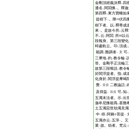
金剛頂經義決釋
四
二
通名
阿閦佛
。釋迦
二
一
第四釋
東方寶幢如
二
提樹下
。降
伏四
一
樹下者。以
釋尊成
二
來
。是故今所
云釋
一
レ
不
云
阿閦
所
以
レ
二
一
段報身。第三段變化
時處軌云。印
頂成
レ
二
能調
難調者
可
文
二
一
レ
三摩地
約
教令輪
一
二
一
答。金剛手正法輪三
故第三段唯説
教令
二
於閻浮提者。指
成
二
化身於
閻浮提摩竭
二
覺
二教論註
云云
一
二
及得益
可
知
云云
一
レ
レ
五濁末法者。示
出
二
迦牟尼佛能爲
甚難
二
土五濁惡世劫濁見濁
中
得
阿耨○菩提
一
二
一
五濁亦云
五滓
。又
二
一
業
故。劫者。梵云
一
二