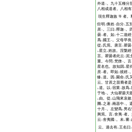
外道
。九十五種分
一
八相成道者。八相有
現生釋迦族
者。
等
但明
佛姓
自分
五
二
一
二
蔗
。三曰
釋迦
。
一
二
一
曇
者。如
十二遊經
一
二
爲
國王
。父母早喪
二
一
從
氏焉。唐言
瞿曇
レ
二
星立
姓故。涅槃經
レ
レ
言。瞿曇者此云
泥
二
重。今問
梵僧
。言
二
一
星名也。故知因
星
レ
蔗
者。即如
彼經
一
二
一
修
道。因
園命
氏
レ
レ
レ
云。甘蔗之苗裔者是
道。以
宿業
故爲
レ
二
一
レ
于地
。大仙瞿曇天
一
由。從
山飛來哀斂
レ
レ
團
之著
兩器中
。
レ
二
一
十月
。左變爲
男右
一
レ
興焉。言
舍夷
者。
二
一
云
舍夷國
。未
審
二
一
レ
二
云。過去有
王名曰
レ