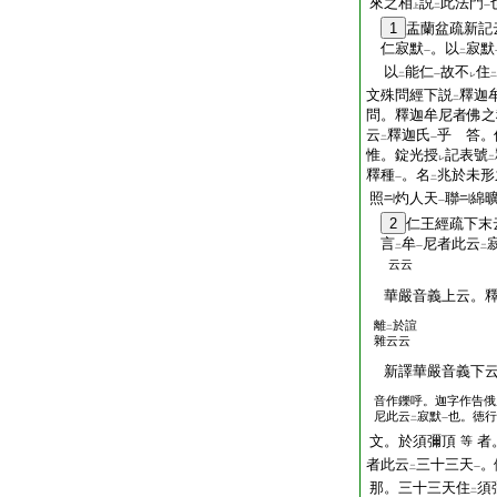
來之相
説
此法門
上
二
一
1
盂蘭盆疏新記
仁寂默
。以
寂默
一
二
以
能仁
故不
住
二
一
レ
二
文殊問經下説
釋迦
二
問。釋迦牟尼者佛之
云
釋迦氏
乎 答。
二
一
惟。錠光授
記表號
レ
二
釋種
。名
兆於未形
一
二
照
灼人天
聯
綿
一
2
仁王經疏下末
言
牟
尼者此云
二
一
二
云云
華嚴音義上云。釋
離
於諠
二
雜云云
新譯華嚴音義下云
音作鑠呼。迦字作告俄
尼此云
寂默
也。徳行
二
一
文。於須彌頂
者
等
者此云
三十三天
。
二
一
那。三十三天住
須
二