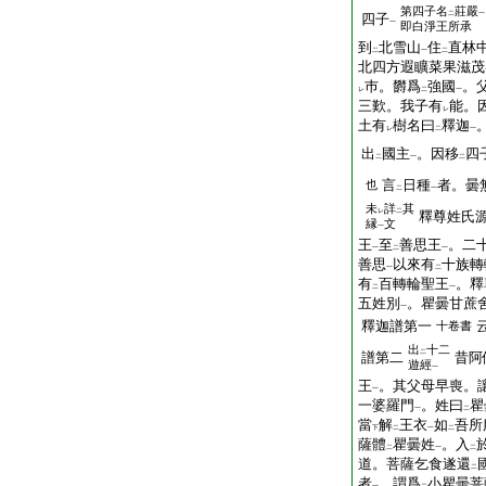
第四子名
莊嚴
二
一
四子
一
即白淨王所承
到
北雪山
住
直林
二
一
二
北四方遐矌菜果滋茂
巿。欝爲
強國
。
レ
二
一
三歎。我子有
能。
レ
土有
樹名曰
釋迦
レ
二
一
出
國主
。因移
四
二
一
二
言
日種
者。曇
也
二
一
未
詳
其
レ
二
釋尊姓氏
縁
文
一
王
至
善思王
。二
一
二
一
善思
以來有
十族轉
一
二
有
百轉輪聖王
。釋
二
一
五姓別
。瞿曇甘蔗
一
釋迦譜第一
十卷書
出
十二
二
譜第二
昔阿
遊經
一
王
。其父母早喪。
一
一婆羅門
。姓曰
瞿
一
二
當
解
王衣
如
吾所
下
二
一
二
薩體
瞿曇姓
。入
二
一
二
道。菩薩乞食遂還
二
者
。謂爲
小瞿曇菩