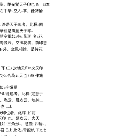
掌。即光鬘天子印也
四十四左
右手擧
空入
掌。餘諸輪
レ
レ
淨居天子耳者。此釋
同
至
二
華相是滿意天子印
一
慧空風如
持
花形
名
花
二
レ
一
二
海説云。空風花者。前印慧
向
外。空風相捻。是持花
レ
子耳
次地天印○火天印
(三)
空水○合爲五天也
作施
(四)
如
今爛脱
二
一
子即是也者。此釋
定慧手
二
。私云。延次云。地神二
印也
已上
天印也者。此釋
如前
二
天印
也。延次云。火天
一
持如
三角形
。慧竪
四輪
。
二
一
二
一
三召
此依
青龍軌
已上
下之七
二