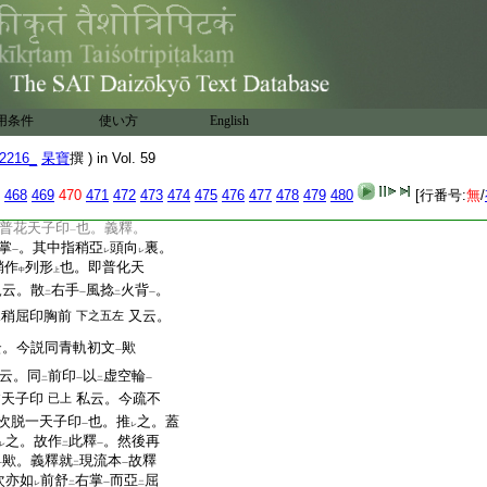
大口印用
后。頗似
相違
已上
レ
二
一
品兩品説相。無能勝･無能
互通故歟。三密鈔第四
･王印
。逆次爲
印品王･妃
一
二
一名自
用条件
使い方
English
者。此釋
以智慧
二
在天
也。以下説
護世天等印
2216_
杲寶
撰 ) in Vol. 59
二
一
次脱一
468
469
470
471
472
473
474
475
476
477
478
479
480
[行番号:
無
/
者。此釋
即以此印
二
天子印
普花天子印
也。義釋。
一
掌
。其中指稍亞
頭向
裏。
一
レ
レ
稍作
列形
也。即普化天
中
上
軌云。散
右手
風捻
火背
。
二
一
二
一
水稍屈印胸前
又云。
下之五左
云。今説同青軌初文
歟
一
云。同
前印
以
虚空輪
二
一
二
一
鬘天子印
私云。今疏不
已上
次脱一天子印
也。推
之。蓋
一
レ
之。故作
此釋
。然後再
レ
二
一
歟。義釋就
現流本
故釋
一
二
一
次亦如
前舒
右掌
而亞
屈
レ
二
一
二