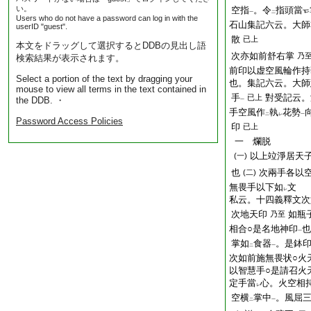
い。
空指
。令
指頭當
一
二
Users who do not have a password can log in with the
石山集記六云。大師
userID "guest".
散
已上
本文をドラッグして選択するとDDBの見出し語
次亦如前舒右掌
乃
検索結果が表示されます。
前印以虚空風輪作持
Select a portion of the text by dragging your
也。集記六云。大師
mouse to view all terms in the text contained in
手
對受記云。
已上
the DDB. ・
一
手空風作
執
花勢
二
レ
一
Password Access Policies
印
已上
一 爛脱
以上竝淨居天
(一)
也
次兩手各以
(二)
無畏手以下如
文
レ
私云。十四義釋文次
次地天印
如瓶
乃至
相合○是名地神印
也
一
掌如
食器
。是鉢
二
一
次如前施無畏状○火
以智慧手○是請召火
定手當
心。火空相
レ
空横
掌中
。風屈
二
一