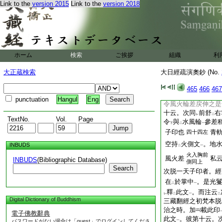
上
。依
此文
者。
Link to the
version 2015
Link to the
version 2018
一
二
一
私云。密印品･祕密
勝妃兩印相反。二尊
云。以
彼祕密品妃
二
印
也
已上
一
ホーム
検索
ご挨拶
組織
利
次舒右手而托右頬○
手承頬是自在天印
大正蔵検索
大日經疏演奧鈔 (No.
一
也
465
466
467
5
次同前自在天○
punctuation
Hangul
Eng
令風火輪差戻伸之是
十云。次同
前舒
右
レ
二
TextNo.
Vol.
Page
令
與
水風輪
參差
下
二
一
子印也
青
四十四左
空持
火側文
。地
INBUDS
二
一
火入胸前
風火差
私
INBUDS
(Bibliographic Database)
側同上
Search
次脱一天子印者。經
在
於掌中
。是光
二
一
釋
此文
。而注云
レ
二
一
二
Digital Dictionary of Buddhism
三藏翻經之初梵本脱
治之時。加
載此印
電子佛教辭典
此文
。彼第十云。
パスワードがない場合は「guest」でログインしてくださ
一