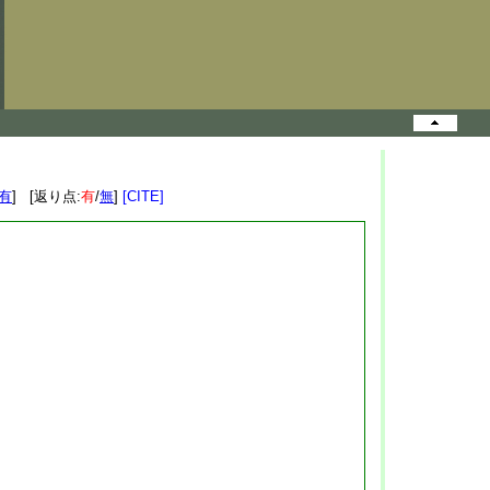
有
] [返り点:
有
/
無
]
[CITE]