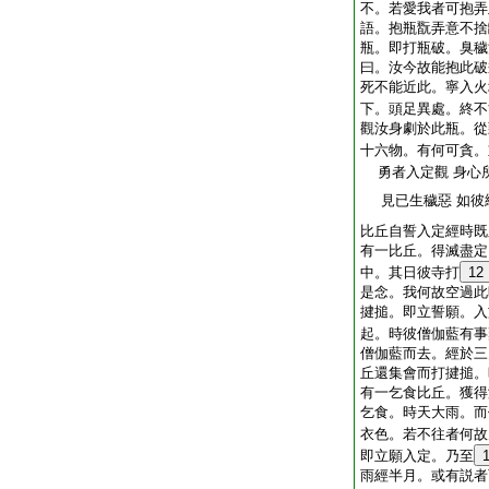
不。若愛我者可抱弄
語。抱瓶翫弄意不捨
瓶。即打瓶破。臭穢
曰。汝今故能抱此破
死不能近此。寧入火
下。頭足異處。終不
觀汝身劇於此瓶。從
十六物。有何可貪。
勇者入定觀 身心
見已生穢惡 如彼
比丘自誓入定經時既
有一比丘。得滅盡定
中。其日彼寺打
12
是念。我何故空過此
揵搥。即立誓願。入
起。時彼僧伽藍有事
僧伽藍而去。經於三
丘還集會而打揵搥。
有一乞食比丘。獲得
乞食。時天大雨。而
衣色。若不往者何故
即立願入定。乃至
雨經半月。或有説者