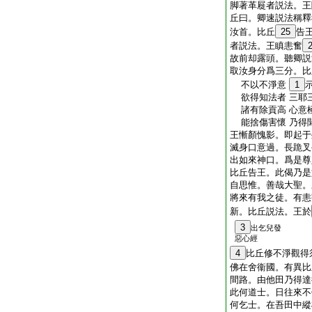
脚著革屣者説法。王
丘曰。卿速説法稱釋
汝首。比丘
25
告
者説法。王瞋恚奮
故前却露頭。聽卿説
取汝身分爲三分。比
不以不淨意
1
欲得知法者 三耶
諸有除貢高 心意
能捨傷害懷 乃得
王慚顏愧影。即起于
滅身口意過。長跪叉
出如來神口。爲是尊
比丘告王。此偈乃是
自思惟。善哉大聖。
將來有我之徒。有恚
新。比丘説法。王於
3
出乞兒發
惡心經
4
比丘修不淨觀得
佛在舍衞國。有異比
間路。由他田乃得達
此何道士。日往來不
何乞士。在吾田中縱