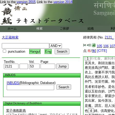
我今明見女人諂曲。
Link to the
version 2015
Link to the
version 2018
心生厭離。欲於佛法
汝今形體臭穢如是。
後或可堪任出家。居
年歳。或身已無常。
道因縁。今
19
苦
ホーム
検索
ご挨拶
組織
利
邑聚落僧房精舍。作
閑處。誰聞我臭。佛
大正蔵検索
經律異相 (No.
2121_
門。修行梵行。居士
持應器。如比丘像。
105
106
107
塵離垢。得法眼淨。
点:
有
/
無
]
[CITE]
punctuation
Hangul
Eng
得阿那含。過於是夜
1
行乞食。遂到本
TextNo.
Vol.
Page
見其夫。剃頭法服出
應見捨爲沙門耶。選
衣上。便棄不淨汚我
INBUDS
爲比丘應謗人耶。我
外門。況至竹園。時
INBUDS
(Bibliographic Database)
見者初非妙色。是化
Search
還以五欲自娯。沙門
妄非實比丘。瞿曇沙
其出家。如今誑汝。
Digital Dictionary of Buddhism
是魔。謂言。惡人汝
電子佛教辭典
色
4
姉。倶爲變化
パスワードがない場合は「guest」でログインしてくださ