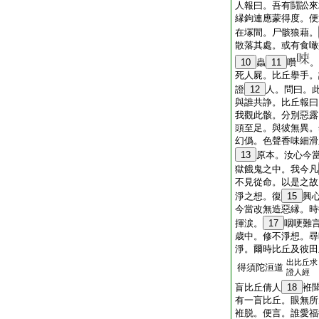
人報曰。吾有鬪訟來
縁鉤連應蒙得度。便
在塜間。尸骸狼藉。
散落其處。或有食噉
10
蟲
11
囋
。
死人屍。比丘擧手。
證
12
人。問曰。
與誰共諍。比丘報曰
我觀此骸。分別惡露
頭至足。與彼無異。
幻僞。色聲香味細滑
13
原本。汝心今
獄餓鬼之中。我今凡
不見從命。以是之故
淨之想。復
15
興
今當改無造惡縁。時
揮涙。
17
咽哽難
歳中。修不淨想。尋
淨。爾時比丘及彼田
出比丘求
得須陀洹道
證人經
盲比丘倩人
18
袵
有一盲比丘。眼無所
袵脱。便言。誰愛福