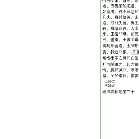
何故便來。母曰。願
者。盡得須陀洹道。
如塵者。終不興惡如
凡夫。身雖修善。未
道。或能失意。畏王
殺。身壞命終。入太
來。王復問母。前死
曰。盡得。王復問母
得阿那含道。王聞斯
責。我造罪根。
2
煩惱坐不安席即自嚴
尸而闍維之。起六偸
悔。意願滅罪。漸漸
母。至於齋日。數數
出慈仁
不殺經
經律異相卷第二十