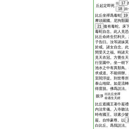
17
出
丘起定即死
18
四
比丘坐禪爲毒蛇
19
摩頭羅國。尼拘類園
21
復有毒蛇。床
毒蛇自念。此人見恐
比丘命終生忉利天。
子告曰。汝等諸妹莫
於戒。諸女自念。此
間受天之福。時諸天
見天衣冠。方覺生天
行至園中。坐一樹下
池水之中有異類鳥。
求成道。不能得辦。
至閻浮提。到世尊所
泰山地獄。如是流轉
得度脱。佛爲説法。
出比丘坐禪
眼淨
命過生天經
比丘遮國王著巾屣禮
内法常儀。入寺聽法
時有國王。頭素少髮
屣。自恃豪尊。以
白比丘。爲我説法。