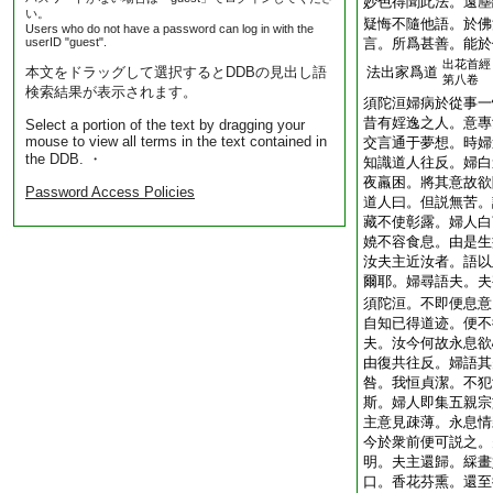
妙色得聞此法。遠塵
い。
疑悔不隨他語。於佛
Users who do not have a password can log in with the
userID "guest".
言。所爲甚善。能於
出花首經
本文をドラッグして選択するとDDBの見出し語
法出家爲道
第八卷
検索結果が表示されます。
須陀洹婦病於從事一
昔有婬逸之人。意專
Select a portion of the text by dragging your
mouse to view all terms in the text contained in
交言通于夢想。時婦
the DDB. ・
知識道人往反。婦白
夜羸困。將其意故欲
Password Access Policies
道人曰。但説無苦。
藏不使彰露。婦人白
嬈不容食息。由是生
汝夫主近汝者。語以
爾耶。婦尋語夫。夫
須陀洹。不即便息意
自知已得道迹。便不
夫。汝今何故永息欲
由復共往反。婦語其
咎。我恒貞潔。不犯
斯。婦人即集五親宗
主意見疎薄。永息情
今於衆前便可説之。
明。夫主還歸。綵畫
口。香花芬熏。還至