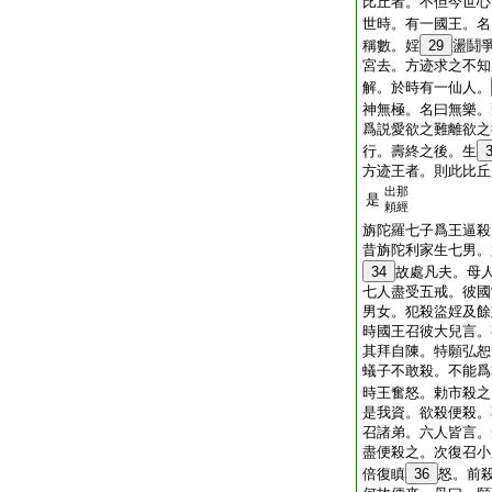
比丘者。不但今世心
世時。有一國王。名
稱數。婬
29
盪鬪
宮去。方迹求之不知
解。於時有一仙人。
神無極。名曰無樂。
爲説愛欲之難離欲之
行。壽終之後。生
方迹王者。則此比丘
出那
是
頼經
旃陀羅七子爲王逼殺
昔旃陀利家生七男。
34
故處凡夫。母
七人盡受五戒。彼國
男女。犯殺盜婬及餘
時國王召彼大兒言。
其拜自陳。特願弘恕
蟻子不敢殺。不能爲
時王奮怒。勅市殺之
是我資。欲殺便殺。
召諸弟。六人皆言。
盡便殺之。次復召小
倍復瞋
36
怒。前