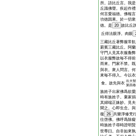
所。語比丘言。我是
丘識佛聲。疾起作禮
何言愛福徳。佛報言
功徳因果。於一切衆
徳。是
20
故比丘
丘得法眼淨。肉眼
三藏比丘著弊服常飢
罽賓三藏比丘。阿蘭
守門人見其衣服麁弊
以衣服弊故毎不得前
而來。門家不禁。既
與衣。衆人問言。何
來毎不得入。今以衣
出大智
食。故先與衣
第四卷
族姓子出家佛爲欲愛
時有族姓子。棄家捐
其婦端正姝妙。見夫
聞之。心即生念。與
復
26
共樂淨修梵
往啓佛。佛呼爲除癡
時族姓子尋時證明賢
世尊曰。自非如來孰