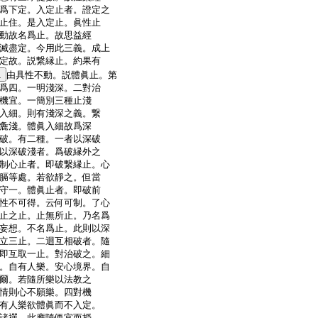
爲下定。入定止者。證定之
止住。是入定止。眞性止
動故名爲止。故思益經
滅盡定。今用此三義。成上
定故。説繋縁止。約果有
1
由具性不動。説體眞止。第
爲四。一明淺深。二對治
機宜。一簡別三種止淺
入細。則有淺深之義。繋
麁淺。體眞入細故爲深
破。有二種。一者以深破
以深破淺者。爲破縁外之
制心止者。即破繋縁止。心
膈等處。若欲靜之。但當
守一。體眞止者。即破前
性不可得。云何可制。了心
止之止。止無所止。乃名爲
妄想。不名爲止。此則以深
立三止。二迴互相破者。隨
即互取一止。對治破之。細
。自有人樂。安心境界。自
爾。若隨所樂以法教之
情則心不願樂。四對機
有人樂欲體眞而不入定。
諸禪。此應隨便宜而授