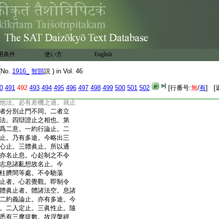
。已得道眼。觀機授法。必
不如舍利弗爲二弟子説
子。教不淨觀。浣衣之子。
法則不起。遂生邪見。佛
第二師者。無他心智。不得
有來學坐者。唯當先教止
用条件
使い方
English
善惡根性。若因靜心發諸
而修。若都不發法門。或
No.
1916_
智顗
説 ) in Vol. 46
隨其多者。即教對治破
發。今止門爲先者。即
0
491
492
493
494
495
496
497
498
499
500
501
502
[行番号:
無
/
有
] [
。若異此説。則善惡根
他法。必有差機之過。就止
者分別止門不同。二者立
法。四辯證止之相也。第
爲二意。一約行論止。二
止。乃有多途。今略出三
心止。三體眞止。所以通
亦名止息。心起制之不令
志息諸亂想故名止。今
柱臍間等處。不令馳蕩
止者。心若覺觀。即制令
體眞止者。體諸法空。息諸
二約義論止。亦有多途。今
。二入定止。三眞性止。隨
悉有三摩提數。故涅槃經