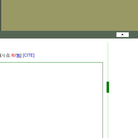
返り点:
有
/
無
]
[CITE]