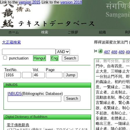
Link to the
version 2015
Link to the
version 2018
師有二種。第一師者
扶本習。善識對治。
法不知機故。金師之
教令數息。違本所習
爲轉觀。即悟道迹。
道眼。不識機根。其
ホーム
検索
ご挨拶
組織
利
門。心在定故。即發
禪定。師即應教扶本
大正蔵検索
釋禪波羅蜜次第法門 (
貪瞋癡等諸結使發。
之遮道法滅。禪定則
487
488
489
49
是第二師授法之正意
punctuation
Hangul
Eng
縁。難可分別。妄授
門中。自有四意。一
TextNo.
Vol.
Page
止大意。三明修止方
一分別止門不同。即
約義論止。初約行明
INBUDS
意。一繋縁止。二制
言止者。止名制止。
INBUDS
(Bibliographic Database)
流動故名制。專心定
Search
言繋縁止者。繋心鼻
故。名繋縁止。制心
不起故。名制心止。
Digital Dictionary of Buddhism
妄慮故。名體眞止。
略出三意。一隨縁止
電子佛教辭典
縁止者。隨心起時。
パスワードがない場合は「guest」でログインしてくださ