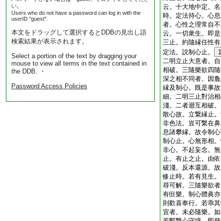
い。
云。十大地中定。名
Users who do not have a password can log in with the
時。定法持心。心息
userID "guest".
者。心性之理常自不
本文をドラッグして選択するとDDBの見出し語
云。一切衆生。即是
検索結果が表示されます。
三止。約隨縁任性有
定法。説制心止。
Select a portion of the text by dragging your
二明立止大意者。自
mouse to view all terms in the text contained in
相破。三隨樂欲四隨
the DDB. ・
深之相不同者。因麁
Password Access Policies
縁及制心。既是事故
細。二明三止對治相
淺。二者迴互相破。
散心故。立繋縁止。
非色法。豈可繋在鼻
息諸攀縁。故令制心
制心止。心無形相。
非心。不起妄念。無
止。有止之止。由依
破淺。反本還源。故
修止時。若有見生。
尋可解。三隨樂欲者
有但樂。制心體眞亦
則歡喜奉行。若乖其
宜者。未必隨樂。如
若暫繋心守境。即發