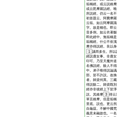
垢稱經。或云説維摩
或云毘摩羅詰經。唯
所説經。仍云一名不
初首題云。阿費摩羅
云垢。如云阿摩羅識
字。故是稱也。即云
音多倒。如云衣著飯
即此經中。無垢稱是
垢稱經。什公不依漢
摩亦得説經。良以身
1
議而多生。所以
經説鹿女事。非鹿女
印可。乃至天魔外道
名佛説經。餘人不得
中。弟子唯得説論議
部。皆不許説。改換
者。師資何異。三藏
得説餘二。師資既別
經亦非彼經上下皆淨
説。其維摩
3
得云
單言維摩。但是垢稱
里底。説也。更云所
自龜茲。不解中國梵
義意未融故也。一名