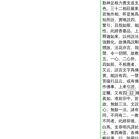
勤神足根力覺支道支
色。三十二相莊嚴衆
若無作相。即是無爲
知所詮。實唯説四。
繁引。且指如斯。能
性。此經香臺品。上
釋迦如來。以何説法
強難化。故佛爲説剛
體故。法花亦言。我
聲。令一切聞。故教
五。一心。二心所。
四如前。不相應者。
又云。語言文字爲佛
實。能詮有四。一聲
菩薩行品云。或有佛
作佛事。上來引證。
定爾。又有四
12
眞如。准前宗中。皆
故。無餘三法。文説
心。無餘一法。諸有
同。不同有二。一教
不同者。此經前後。
白馬。支恭明呉譯於
士。東西兩晋。各傳
暢於唐。曰。除羅什