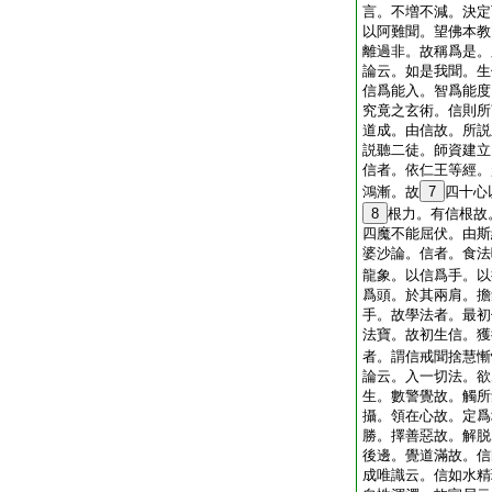
言。不増不減。決定
以阿難聞。望佛本教
離過非。故稱爲是。
論云。如是我聞。生
信爲能入。智爲能度
究竟之玄術。信則所
道成。由信故。所説
説聽二徒。師資建立
信者。依仁王等經。
鴻漸。故
7
四十心
8
根力。有信根故
四魔不能屈伏。由斯
婆沙論。信者。食法
龍象。以信爲手。以
爲頭。於其兩肩。擔
手。故學法者。最初
法寶。故初生信。獲
者。謂信戒聞捨慧慚
論云。入一切法。欲
生。數警覺故。觸所
攝。領在心故。定爲
勝。擇善惡故。解脱
後邊。覺道滿故。信
成唯識云。信如水精