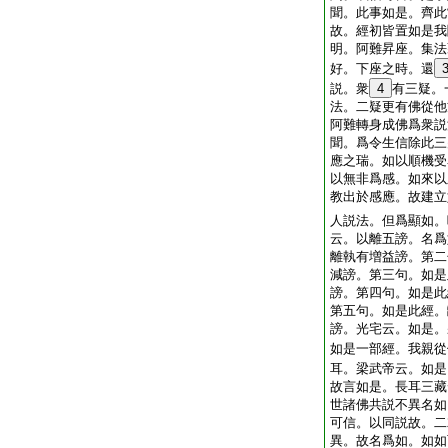
聞。此事如是。齊此
故。經初皆置如是我
明。阿難昇座。集法
好。下座之時。還
説。衆
4
有三疑。
法。二疑更有佛從他
阿難轉身成佛爲衆説
聞。爲令生信除此三
應之瑞。如以順機受
以無非爲感。如來以
教出於感應。故建立
人説法。但爲顯如。
云。以離五謗。名爲
離執有増益謗。第二
減謗。第三句。如是
謗。第四句。如是此
第五句。如是此經。
謗。光宅云。如是。
如是一部經。我親從
耳。梁武帝云。如是
故言如是。長耳三藏
世諸佛共説不異名如
可信。以同説故。二
異。故名爲如。如如