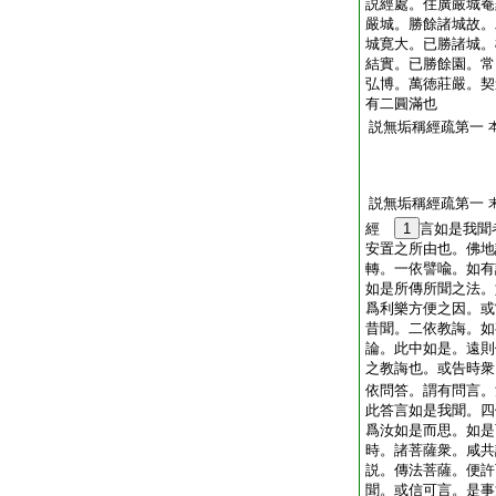
説經處。住廣嚴城菴
嚴城。勝餘諸城故。
城寛大。已勝諸城。
結實。已勝餘園。常
弘博。萬徳莊嚴。契
有二圓滿也
説無垢稱經疏第一
説無垢稱經疏第一
經
1
言如是我聞
安置之所由也。佛地
轉。一依譬喩。如有
如是所傳所聞之法。
爲利樂方便之因。或
昔聞。二依教誨。如
論。此中如是。遠則
之教誨也。或告時衆
依問答。謂有問言。
此答言如是我聞。四
爲汝如是而思。如是
時。諸菩薩衆。咸共
説。傳法菩薩。便許
聞。或信可言。是事