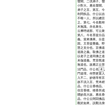
聲聞。二倶弟子。聲
小對大。應名聲聞。
弟子之言。第五。今
利問疾品。什公以吉
不唯一人。所以總言
之。第七。今名觀有
木無識。亦名衆生。
云摩呼繕那。可云衆
第八。今名菩提分品
義。當來佛果。分是
因。又菩提覺義。即
慧之支分也。言佛道
道路之義。取佛之道
以老子之道同佛之道
未伽道義。梵音既違
無道也。故應正云菩
法門品。什公名
4
門道理。何勞更置入
入不二。妙徳等有言
故不須入言。梵本經
品。什公云香積品。
但言香積。積香所成
體妙高大故。應名香
品。什公云阿閦佛品
觀於如來。説觀法身