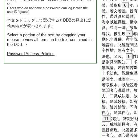
い。
聲。聲處所
6
收。
Users who do not have a password can log in with the
體。若文若義。皆有
userID "guest".
性。通以眞如爲體。
本文をドラッグして選択するとDDBの見出し語
海水以鹹爲性。衆水
検索結果が表示されます。
眞。並同一味。故般
尋我。彼生履
7
邪
Select a portion of the text by dragging your
應化非眞佛。亦非説
mouse to view all terms in the text contained in
the DDB. ・
離言相。此經聲聞品
字性離。無有文字。
Password Access Policies
法也。又云。
8
性
是則見聞覺知。非求
無戲論。若言知苦斷
非求法也。觀衆生品
是等文。誠證非一。
若取根本。以能説者
能聞者心識爲體。故
力。二識成決定。故
福。隨其妙福。即有
智。隨其妙智。即有
自心。隨其自心。即
11
我説。諸識所
云。成就簡擇者。有
義皆顯現。此證甚多
一者心。深心是菩薩