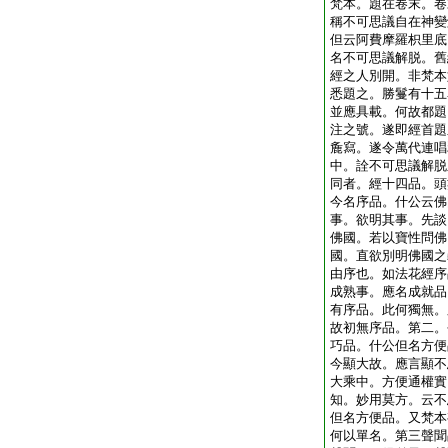
梵本。題在卷末。卷
稱不可思議自在神變
但云阿費摩羅枳里底
名不可思議解脱。舊
經之人別開。非梵本
悉題之。勝鬘有十五
並應具載。何故都題
注之號。遂即經首題
麁寫。遂令萬代連唱
中。詮不可思議解脱
同者。經十四品。頭
今名序品。什公云佛
事。欲明其事。先談
佛國。若以寶性問佛
國。直欲別明佛國之
由序也。如法花經序
成熟事。應名成就品
有序品。此何獨無。
故初無序品。第二。
巧品。什公但名方便
今顯大故。應言顯不
大乘中。方便通權實
知。妙用莫方。云不
但名方便品。又梵本
何以單名。第三聲聞