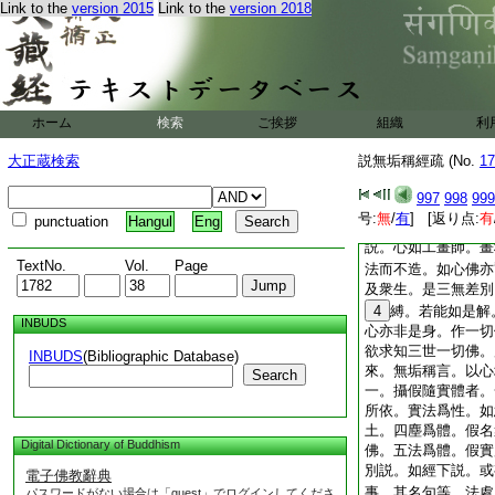
諸聖所説聲。成唯識
Link to the
version 2015
Link to the
version 2018
二無礙解。境有差別
依世俗。聲等爲體。
有四。一攝相歸性體
隨實體。四假實別論
有爲無爲等法。體即
ホーム
検索
ご挨拶
若言。一切有情。皆
組織
利
者。是如來藏。若無
大正蔵検索
説無垢稱經疏 (No.
17
涅槃。是故如來藏。
稱言。一切有情皆如
997
998
999
從無住
1
本立一切
号:
無
/
有
] [返り点:
有
punctuation
Hangul
Eng
餘
2
歸識體者。一
説。心如工畫師。畫
TextNo.
Vol.
Page
法而不造。如心佛亦
及衆生。是三無差別
4
縛。若能如是解
INBUDS
心亦非是身。作一切
欲求知三世一切佛。
INBUDS
(Bibliographic Database)
來。無垢稱言。以心
Search
一。攝假隨實體者。
所依。實法爲性。如
土。四塵爲體。假名
Digital Dictionary of Buddhism
佛。五法爲體。假實
別説。如經下説。或
電子佛教辭典
事。其名句等。法處
パスワードがない場合は「guest」でログインしてくださ