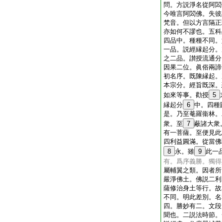
問。方説淨名從阿閦
今唯言阿閦佛。失彼
梵音。但以方言隔正
亦如何不謬也。五科
四品中。種種不同。
一品。説經縁起分。
之二品。讃授流通分
因果二位。眞俗兩諦
初名序。既陳縁起。
本宗分。經旨既深。
如來等事。勸授
5
縁起分
6
中。四種
是。乃至菴羅衞林。
衆。至
7
蔽諸大衆
有一菩薩。至便見此
四利益圓滿。從當佛
8
永。雖
9
此一
有。爲序義勝。獨得
屬輔翼之類。因者所
嚴淨佛土。佛説二利
薩修治身土等行。故
不同。明此差別。名
四。勝妙有二。文段
聞也。二説法時節。