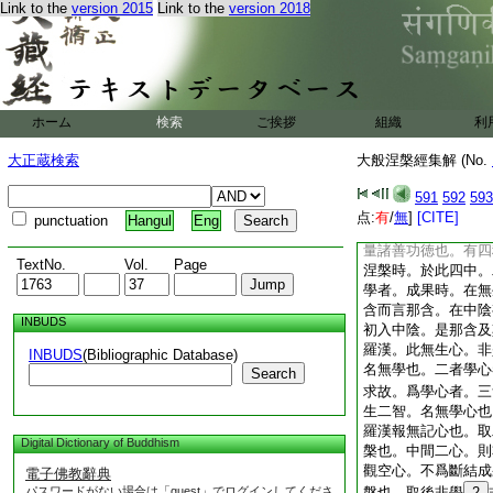
定取無漏。不即得故
Link to the
version 2015
Link to the
version 2018
自在定者。此人於定
精進也。復有二種。
亦是利鈍也
善男子欲色衆生有
涅槃 案。僧亮曰。
ホーム
検索
ご挨拶
組織
利
者。身口合行受生業
此自心爲中也。學無
大正蔵検索
大般涅槃經集解 (No.
無學者。有漏善。及
宗曰。言受身者。願
591
592
593
已久厭欲界中生。及
点:
有
/
無
]
[CITE]
punctuation
Hangul
Eng
仍此中滅。不願受色
量諸善功徳也。有四
TextNo.
Vol.
Page
涅槃時。於此四中。
學者。成果時。在無
含而言那含。在中陰
INBUDS
初入中陰。是那含及
羅漢。此無生心。非
INBUDS
(Bibliographic Database)
名無學也。二者學心
Search
求故。爲學心者。三
生二智。名無學心也
羅漢報無記心也。取
Digital Dictionary of Buddhism
槃也。中間二心。則
觀空心。不爲斷結成
電子佛教辭典
パスワードがない場合は「guest」でログインしてくださ
槃也。取後非學
2