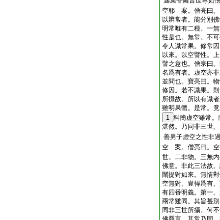
迦葉菩薩言世尊如
空耶 案。僧亮曰。
以辨常者。能分別佛
明常唯有二種。一無
性是也。無常。不可
令人識常果。修常因
以來。以空譬性。上
譬之意也。僧宗曰。
名爲有者。虚空亦非
並問也。寶亮曰。物
修因。若不識果。則
所攝故。所以有識者
雖明果體。是常。竟
1
科簡虚空雖常。
湛然。乃同非三世。
善男子虚空之性非
空 案。僧亮曰。空
世。二非物。三無内
佛意。非此三法故。
闡提對如來。無情對
空無對。豈得爲有。
有四番明義。第一。
兩常雖同。其旨甚別
同非三世所攝。何不
佛釋言。其常乃同。