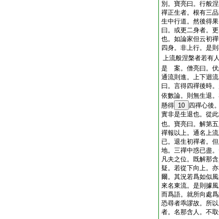
別。寶亮曰。行般涅
禪正生者。根有三品
生中行道。然後得果
曰。或更二身者。更
也。如論家但云初禪
四身。非上行。是則
上流般涅槃者若有
是 案。僧亮曰。伏
通流則進。上下迴流
曰。言得四禪後時。
依數論。則無生退。
懸得
10
四禪心後
實非是生退也。從此
也。寶亮曰。解第五
禪報以上。通名上流
已。退生初禪者。但
地。三禪中惑已盡。
凡夫之位。既解那含
疑。若從下向上。亦
爾。其況若爲如似風
來名東流。是則據風
而爲語。就所向處爲
恐尋者乖謬故。所以
者。名那含人。不取