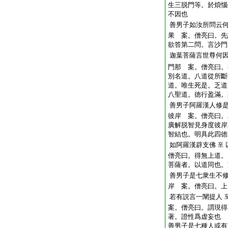
生三脱門等。於煩惱
不因也
善男子如汝所問云
果 案。僧亮曰。先
欲答第二問。言沙門
迦葉菩薩言世尊何
門那 案。僧亮曰。
別名道。八道從所斷
道。唯生死是。乏道
八聖道。徳行盈滿。
善男子阿羅漢人修
彼岸 案。僧亮曰。
廣解脱智見身度彼岸
智結也。明具此四徳
如阿羅漢辟支佛
至
僧亮曰。得無上道。
菩薩者。以道同也。
善男子是七衆生不
岸 案。僧亮曰。上
若有説言一闡提人
案。僧亮曰。謂現得
著。證性爲虚妄也
善男子是七種人或有