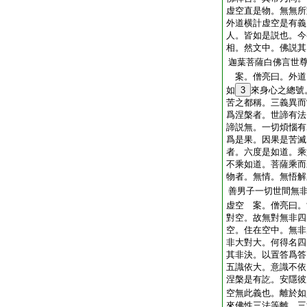
虚空直是物。無無所
外道横計虚空是有義
人。皆如是説也。今
相。然文中。佛説其
迦葉菩薩白佛言世
案。僧亮曰。外道
如
3
來身心之總號
苦之都稱。三義異而
爲涅槃者。世諦有法
諦説無。一切煩惱有
爲是果。因果是苦滅
者。六度是如道。乘
不乘如道。菩薩乘而
物者。無情。無悟解
善男子一切世間無
虚空 案。僧亮曰。
對空。故無對無非四
空。住在空中。無非
非大對大。何得名四
其非決。以置答爲答
五識依大。意識不依
涅槃是有訖。安隱彼
空無此義也。離於如
來佛性三法等離。三