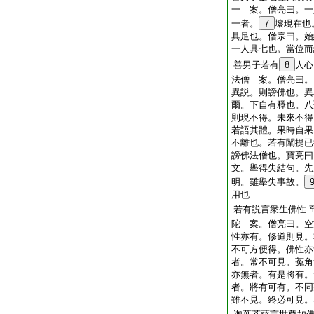
一 案。僧亮曰。一
一者。
7
壞現在也
具足也。僧宗曰。始
一人具七也。當位而
善男子若有
8
人心
法僧 案。僧亮曰。
異説。則謗佛也。異
爾。下自有釋也。八
則現不得。未來不得
若語其體。果時自果
不離也。若有闡提已
謗佛法僧也。寶亮曰
文。擧得失結句。先
明。雖擧失事故。
用也
若有説言衆生佛性
陀 案。僧亮曰。空
性亦有。修道則見。
不可方便得。佛性亦
者。常不可見。菟角
亦無者。有是將有。
者。將有可有。不同
雖不見。終必可見。