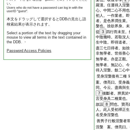
い。
羅漢。任運得入涅槃
Users who do not have a password can log in with the
心。中間二心不用也
userID "guest".
初人。一作業者。即
本文をドラッグして選択するとDDBの見出し語
者。是色界潤生業。
検索結果が表示されます。
槃也。捨欲界身。未
從
3
四行而未至。
Select a portion of the text by dragging your
中陰幾時。若取況人
mouse to view all terms in the text contained in
the DDB. ・
生中陰。即得道者。
盡三七日得者。如捨
Password Access Policies
非無學者。世俗善心
無學者。亦是正觀。
無學者。無記心。今
得入涅槃。餘二心中
受身涅槃復有二種
案。僧亮曰。受身義
同。今云。盡壽與生
7
後斷者。辨異於
言受身具二種業也。
故設
8
問也。寶亮
人。此人受初禪正生
名受身涅槃也
善男子行般涅槃者
涅槃 案。僧亮曰。