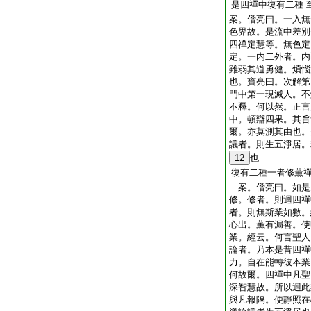
是四禪中復有二種
案。僧亮曰。一入無
色界故。是流中差別
四禪定慧等。無色定
定。一内二外者。内
雖弱其道勇健。煩惱
也。寶亮曰。次解第
門中第一現滅人。不
不釋。何以然。正言
中。頓辯四果。其旨
爾。亦莫測其由也。
議者。則生五淨居。
12
也
復有二種一者修薫
案。僧亮曰。如是
修。修者。則迴四禪
者。則無斯業如數。
心出。薫有漏善。使
業。經云。何言聖人
論者。乃本是昔四禪
力。自在能轉彼本業
何故爾。四禪中凡聖
深智慧故。所以迴此
與凡報隔。便靜照在