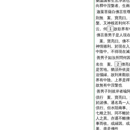
樂論議者生五淨居也
向釋中涅槃者。生兩
迦葉菩薩白佛言世
則無 案。寶亮曰。
槃。又神根若利何不
云。何
1
故欲界有
佛言善男子是人現
案。寶亮曰。佛不
神情雖利。於現在入
中陰中。不得現在滅
善男子如汝所問何
名住 案。
2
僧亮
是苦地。猶須外依資
迫惱縁。故到來觀欲
界有中陰。上界是禪
故無有中涅槃也
善男子到彼岸者喩
倶行 案。寶亮曰。
於諸佛。通名爲一人
倶行。但水陸兩事。
七種之別。同不離於
人之異。亦通不離佛
事而收。或縁因。或
果。盡是佛性