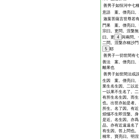
善男子如恒河中七
意語 案。僧亮曰。
迦葉菩薩言世尊若
門果 案。僧亮曰。
宗曰。更問。涅槃無
曰。更
4
與兩問。
二問。涅槃亦稱沙門
5
耶
善男子一切世間有
善法 案。僧亮曰。
離果也
善男子如世間法或
生因 案。僧亮曰。
業生名生因。二以近
一以果不生名了。二
有所生名生因。而生
也。出世亦如是者。
所生。名了因。有近
煩惱不生即涅槃。身
是近。名生因。亦爲
品。亦有近遠遠名了
有生因。答上問也。
稱常。寶亮曰。明涅