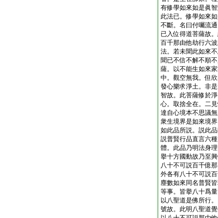
有修學如來如是眞智
此法已。修學如來如
不斷。名曰付囑流通
已入位得道菩薩故。
百千那由他劫行六波
法。若未聞此如來不
聞已不信不解不順不
薩。以不能生如來家
中。觀空無我。但欣
發心樂求淨土。非是
智故。此菩薩修於淨
心。取捨全在。二見
達自心境本不思議無
衆生境界是如來境界
如此品所説。説此品
説普賢行品直言六種
體。此品乃明法身理
擧十方國動故乃至興
八十不可説百千億那
外各有八十不可説百
塵數如來同名普賢皆
等事。皆擧八十爲量
以八聖道是佛所行。
號故。此明八聖道覺
以八十不可説那由他