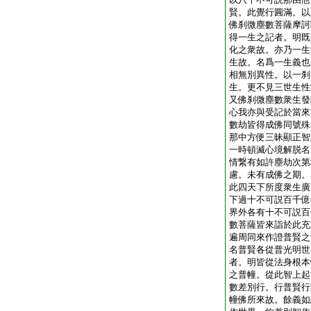
賢。此覺行圓滿。以
佛刹微塵數菩薩摩訶
得一生之記者。明既
化之衆故。亦乃一生
生故。名爲一生義也
相無別異性。以一刹
生。更不見三世生性
又佛刹微塵數衆生發
心我亦與受記於當來
數劫皆得成佛同號殊
那中方便三昧顯正智
一時頓滅心境解脱名
情繋有如許塵劫次第
慮。未有成佛之期。
此四天下所度衆生廣
下過十不可説百千億
界外各有十不可説百
數菩薩皆來詣於此充
遍周同來作證普賢之
名普賢各從普光明世
者。明皆從法身根本
之普幢。從此智上起
數差別行。行普賢行
幢佛所來故。餘義如