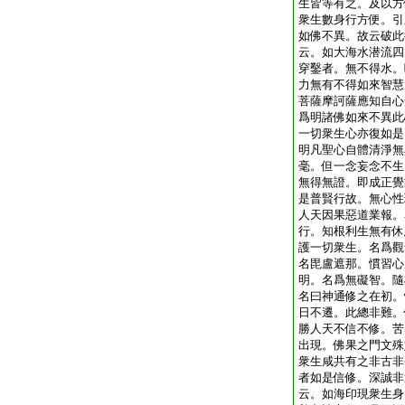
生皆等有之。及以方
衆生數身行方便。引
如佛不異。故云破此
云。如大海水潜流四
穿鑿者。無不得水。
力無有不得如來智慧
菩薩摩訶薩應知自心
爲明諸佛如來不異此
一切衆生心亦復如是
明凡聖心自體清淨無
毫。但一念妄念不生
無得無證。即成正覺
是普賢行故。無心性
人天因果惡道業報。
行。知根利生無有休
護一切衆生。名爲觀
名毘盧遮那。慣習心
明。名爲無礙智。隨
名曰神通修之在初。
日不遷。此總非難。
勝人天不信不修。苦
出現。佛果之門文殊
衆生咸共有之非古非
者如是信修。深誠非
云。如海印現衆生身