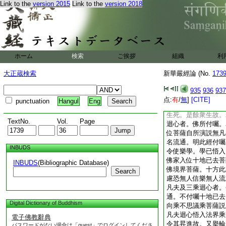
Link to the
version 2015
Link to the
version 2018
長者李通玄撰
如是已上如來出現十
十喩。如經具明。如
陀羅此云持邊山。目
是解脱龍所居處。優
或牟薩羅。此云紫色
ホーム
検索
ご挨拶
組織
利
如來出現身心智慧十
爲喩略示少分。是心
大正蔵検索
新華嚴經論 (No.
173
無作。任無限自在之
表及故。如此品付囑
935
936
937
衆生手者。樂學小乘
点:
有
/
無
]
[CITE]
punctuation
Hangul
Eng
我。願生淨土者。是
生死。是餘衆生故。
TextNo.
Vol.
Page
迴心者。佛所付囑。
位菩薩自所演説無凡
名流通。明此經付囑
INBUDS
令使樂學。學已悟入
佛家入位十地已去菩
INBUDS
(Bibliographic Database)
佛境界菩薩。十方此
Search
慮恐無人信樂無人流
凡夫及三乘迴心者。
通。不付囑十地已去
Digital Dictionary of Buddhism
向乘不思議乘菩薩説
凡夫迴心悟入法界乘
電子佛教辭典
令其昇進故。又擧輪
パスワードがない場合は「guest」でログインしてくださ