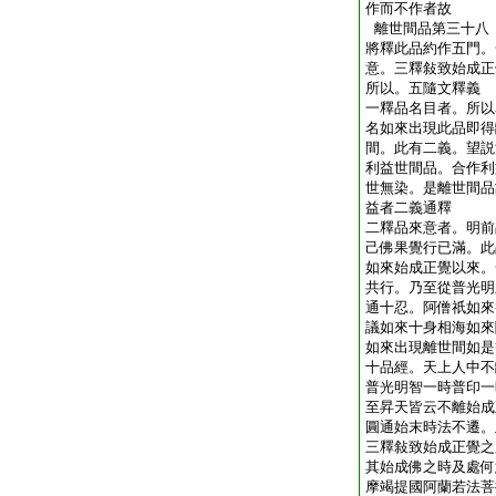
作而不作者故
離世間品第三十八
將釋此品約作五門。
意。三釋敍致始成正
所以。五隨文釋義
一釋品名目者。所以
名如來出現此品即得
間。此有二義。望説
利益世間品。合作利
世無染。是離世間品
益者二義通釋
二釋品來意者。明前
己佛果覺行已滿。此
如來始成正覺以來。
共行。乃至從普光明
通十忍。阿僧祇如來
議如來十身相海如來
如來出現離世間如是
十品經。天上人中不
普光明智一時普印一
至昇天皆云不離始成
圓通始末時法不遷。
三釋敍致始成正覺之
其始成佛之時及處何
摩竭提國阿蘭若法菩