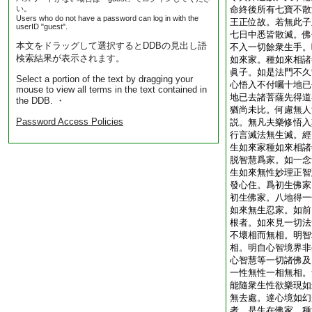
い。
命終後所有七寶不散
Users who do not have a password can log in with the
王正位故。若無此子
userID "guest".
七日中悉皆散滅。佛
本文をドラッグして選択するとDDBの見出し語
不入一切餘衆生手。
検索結果が表示されます。
如來家。種如來相
諸
眞子。如是法門不久
Select a portion of the text by dragging your
心悟入不付囑十地已
mouse to view all terms in the text contained in
地已去諸菩薩先得道
the DDB. ・
猶尚未比。何慮無人
Password Access Policies
説。無凡夫樂修悟入
行言滅法無生滅。經
生如來家種如來相諸
脱智慧爲家。如一念
生如來無性妙理正智
發心住。爲初生佛家
初生佛家。八地得一
如來無生忍家。如前
根者。如來見一切法
不壞相而無相。明智
相。明自心智境界非
心智慧等一切諸佛及
一性無性一相無相。
能隨衆生性欲樂現如
無去處。達心境如幻
者。是生在佛家。種