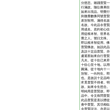
分慈悲。雖踐普賢一
行滿故。隨位佛果但
如來出現品。明覺行
刹微塵數佛同號普賢
差別智用。滿得名故
名故。今此品令普賢
用成名。若約初心信
用從根本智。世界名
覺之人。號曰文殊。
即以根本智從用。佛
普賢佛故。如説此品
及説十定品普賢。亦
盧遮那如來自行普賢
凡夫。從十信已來昇
十信心至十地。以用
圓滿。從十地向十一
別智。一向利生。即
也。是故説十定品時
求覓普賢不得者。明
故。如來令生想念。
明純用是普賢故。即
品中。令文殊問普賢
此品普賢是直以體從
會中普賢。其功相似
令普賢説法。亦是以