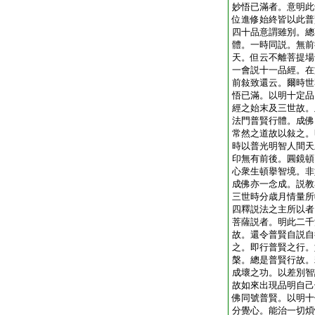
妙悟已滿者。意明此
位進修始終皆以此普
四十品意謂雖別。總
體。一時同説。無前
天。但云不離菩提場
一會説十一品經。在
前敍致還云。爾時世
悟已滿。以明十定品
經之始末及三世故。
法門普賢行體。成佛
常然之道故以敍之。
時以普光明智人間天
印無有前後。圓鏡頓
心衆生頓擧智境。非
成佛亦一念成。説教
三世時分歳月情量所
四釋説法之主所以者
菩薩説者。明此二千
故。還令普賢自説自
之。即行普賢之行。
槃。總是普賢行故。
成壞之功。以差別智
故如來出現品明自己
佛同號普賢。以明十
分覺心。能治一切煩