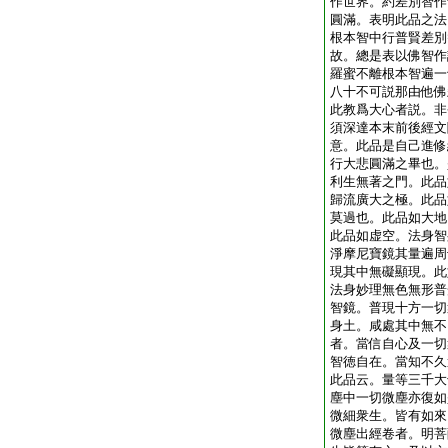
作世界。約差別智作
圓滿。表明此品之法
根本智中行普賢差別
故。總是表以佛智作
羅蜜不離根本智遍一
八十不可説那由他佛
此教爲大心者説。非
須深達本末前後經文
意。此品是自己進修
行大悲圓滿之畢也。
利生無著之門。此品
歸流廣大之極。此品
莫過也。此品如大地
此品如虚空。法身智
淨摩尼寶鏡其量遍周
現其中無礙顯現。此
法身妙理無色無形普
智鏡。普現十方一切
身土。咸處其中無不
者。當信自心及一切
智徳自在。當知不久
此品云。量等三千大
塵中一切微塵亦復如
微細衆生。皆有如來
微塵出經卷者。明菩