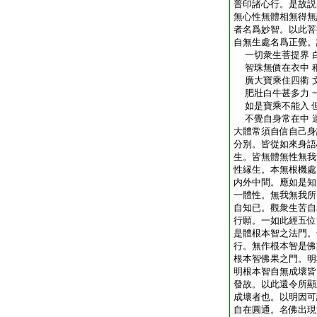
普印諸心行。是故説
無心性無體相無得無
者名爲妙智。以此菩
自無生處名爲正覺。
一切衆生菩提界 
智珠無價在衣中 
廣大寶乘住四衢 
肥壯白牛甚多力 
如是寶乘不能入 
不覺自身常在中 
大體常須自信自己身
分別。皆從如來身語
生。皆無體無性無我
性縁生。本無根機處
内外中間。應如是知
一體性。無我無我所
自知已。觀衆生苦自
行願。一如此經五位
是體根本智之法門。
行。無作根本智是佛
根本智佛果之門。明
明根本智自無成壞皆
發故。以此還令所顯
成壞者也。以明因可
自在圓通。名佛出現