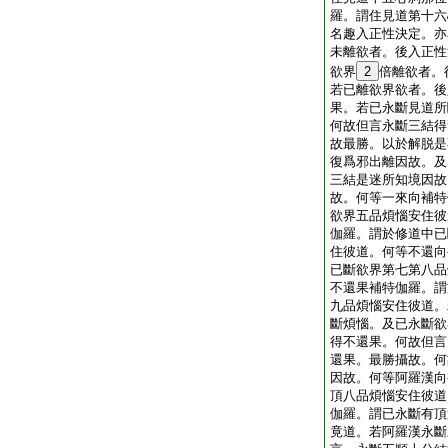
羅。謂住見道第十六
名趣入正性決定。亦
未離欲者。後入正性
欲界
2
倍離欲者。
若已離欲界欲者。後
果。若已永斷見道所
何故但言永斷三結得
故最勝。以於解脱是
復爲邪出離因故。及
三結是迷所知境因故
故。何等一來向補特
欲界五品煩惱安住彼
伽羅。謂於修道中已
住彼道。何等不還向
已斷欲界第七第八品
不還果補特伽羅。謂
九品煩惱安住彼道。
斷煩惱。及已永斷欲
得不還果。何故但言
還果。最勝攝故。何
因故。何等阿羅漢向
頂八品煩惱安住彼道
伽羅。謂已永斷有頂
竟道。若阿羅漢永斷