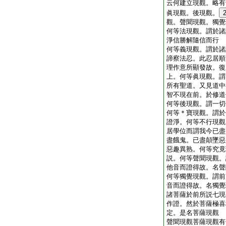
云何建立現觀。略有
眞現觀。後現觀。
觀。聲聞現觀。獨覺
何等法現觀。謂於諸
淨信勝解隨信而行
何等義現觀。謂於諸
諦察法忍。此忍居順
理作意所顯發故。復
上。何等眞現觀。謂
所有聖道。又見道中
智不現在前。於修道
何等後現觀。謂一切
何等＊寶現觀。謂於
證淨。何等不行現觀
居學位而謂我今已盡
盡餓鬼。已盡顛墜惡
惡趣異熟。何等究竟
説。何等聲聞現觀。
他音而證得故。名聲
何等獨覺現觀。謂前
音而證得故。名獨覺
諸菩薩於前所説七現
作證。然於菩薩極喜
定。是名菩薩現觀
聲聞現觀菩薩現觀有