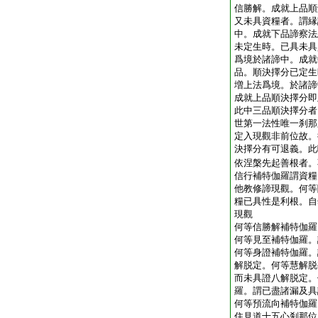
信勝解。成就上品順
又未具資糧者。謂縁
中。成就下品諦察法
未定生時。已具未具
爲境於諸諦中。成就
品。順決擇分已定生
増上法爲境。於諸諦
成就上品順決擇分即
此中三品順決擇分者
世第一法性唯一刹那
定入現觀非前位故。
決擇分有可退義。此
依涅槃先起善根者。
信行補特伽羅謂資糧
他教修諦現觀。何等
糧已具性是利根。自
現觀
何等信勝解補特伽羅
何等見至補特伽羅。
何等身證補特伽羅。
解脱定。何等慧解脱
而未具證八解脱定。
羅。謂已盡諸漏及具
何等預流向補特伽羅
住見道十五心刹那位