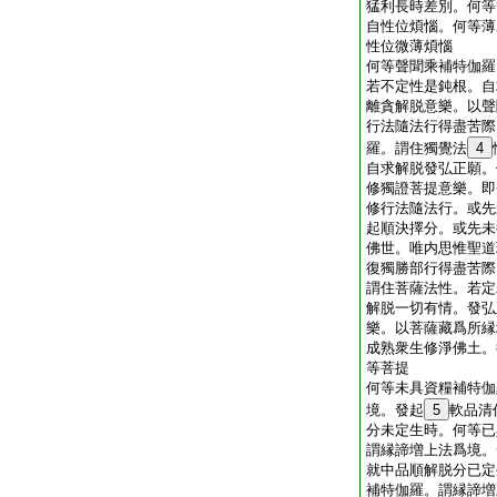
猛利長時差別。何等
自性位煩惱。何等薄
性位微薄煩惱
何等聲聞乘補特伽羅
若不定性是鈍根。自
離貪解脱意樂。以聲
行法隨法行得盡苦際
羅。謂住獨覺法
4
自求解脱發弘正願。
修獨證菩提意樂。即
修行法隨法行。或先
起順決擇分。或先未
佛世。唯内思惟聖道
復獨勝部行得盡苦際
謂住菩薩法性。若定
解脱一切有情。發弘
樂。以菩薩藏爲所縁
成熟衆生修淨佛土。
等菩提
何等未具資糧補特伽
境。發起
5
軟品清
分未定生時。何等已
謂縁諦増上法爲境。
就中品順解脱分已定
補特伽羅。謂縁諦増