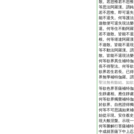
散。若思惟若不思惟
等思法阿羅漢。謂鈍
若不思惟。即可退失
能不退失。何等護法
遊散便可退失現法樂
退。何等住不動阿羅
若不遊散。皆能不退
根。何等堪達阿羅漢
不遊散。皆能不退現
等不動法阿羅漢。謂
散。皆能不退現法樂
何等欲界異生補特伽
長不得聖法。何等欲
欲界若生若長。已得
界無學補特伽羅。謂
聖法無有餘結。如欲
等欲色界菩薩補特伽
生靜慮相。應住靜慮
何等欲界獨覺補特伽
於欲界。自然證得獨
何等不可思議如來補
始從示現。安住覩史
現大般涅槃。示現一
何等勝解行菩薩補特
中成就菩薩下中上忍