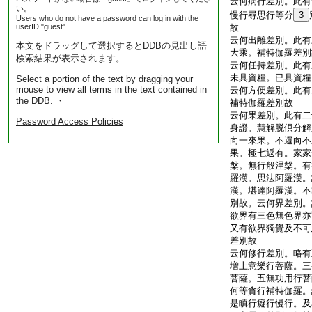
云何病行差別。此有
い。
慢行尋思行等分
3
Users who do not have a password can log in with the
userID "guest".
故
云何出離差別。此有
本文をドラッグして選択するとDDBの見出し語
大乘。補特伽羅差別
検索結果が表示されます。
云何任持差別。此有
未具資糧。已具資糧
Select a portion of the text by dragging your
mouse to view all terms in the text contained in
云何方便差別。此有
the DDB. ・
補特伽羅差別故
云何果差別。此有二
Password Access Policies
身證。慧解脱倶分解
向一來果。不還向不
果。極七返有。家家
槃。無行般涅槃。有
羅漢。思法阿羅漢。
漢。堪達阿羅漢。不
別故。云何界差別。
欲界有三色無色界亦
又有欲界獨覺及不可
差別故
云何修行差別。略有
増上意樂行菩薩。三
菩薩。五無功用行菩
何等貪行補特伽羅。
是瞋行癡行慢行。及