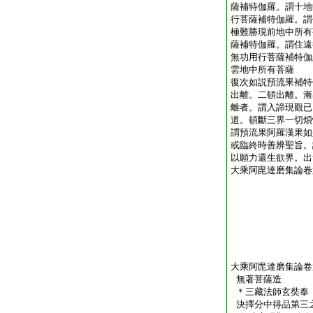
薩補特伽羅。謂十地
行菩薩補特伽羅。謂
極難勝現前地中所有
薩補特伽羅。謂住遠
無功用行菩薩補特伽
雲地中所有菩薩
復次如説預流果補特
出離。二頓出離。漸
離者。謂入諦現觀已
道。頓斷三界一切煩
謂預流果阿羅漢果如
或臨終時善辨聖旨。
以願力還生欲界。出
大乘阿毘達磨集論卷
大乘阿毘達磨集論卷
無著菩薩造
＊三藏法師玄奘
決擇分中得品第三