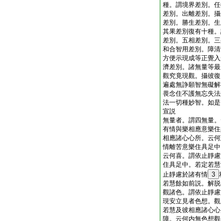
種。謂境界差別。任
差別。出離差別。攝
差別。勝生差別。生
其果差別復有十種。
差別。五相差別。三
和合智用差別。障清
方便示現成等正覺入
濟差別。諸無量等最
觀究竟現觀。攝彼復
遍處無諍願智無礙解
畏念住不護無忘失法
法一切種妙智。如是
宣説
無量者。謂四無量。
有情與樂相應意樂住
相應諸心心所。云何
情離苦意樂住具足中
云何喜。謂依止靜慮
住具足中。若定若慧
止靜慮於諸有情
3
若慧餘如前説。解脱
觀諸色。謂依止靜慮
現安立見者色想。觀
若慧及彼相應諸心心
障。云何内無色想觀