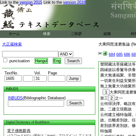
Link to the
version 2015
Link to the
version 2018
等意趣。二別時意趣
羅意樂意趣。復次有
於方廣分中一切如來
何等爲四。一令入祕
密。四轉變祕密
復次方廣分中於法三
ホーム
検索
ご挨拶
組織
利
何可知。謂由五種因
切麁重所依。二出離
大正蔵検索
大乘阿毘達磨集論 (N
知無量無分別相。四
現在前。五能攝受轉
684
685
686
68
身因
punctuation
Hangul
Eng
聲聞藏法菩薩藏法等
因縁故以香鬘等供養
TextNo.
Vol.
Page
廣大無邊福聚。非聲
一切衆生利益安樂所
無上無量大功徳聚所
INBUDS
1
大乘阿毘達磨
INBUDS
(Bibliographic Database)
第三
2
之一
Search
云何得決擇。略説有
故。二建立現觀故
云何建立補特伽羅。
故。出離差別故。任
Digital Dictionary of Buddhism
差別故界差別故。修
電子佛教辭典
特伽羅
パスワードがない場合は「guest」でログインしてくださ