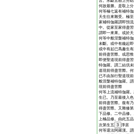
言。永斷五順上分結
何故最勝。是取上分
何等極七返有補特伽
天生往來雜受。極至
家補特伽羅謂即預流
中。從家至家得盡苦
謂即一來果。或於天
何等中般涅槃補特伽
未斷。或中有纔起即
或中有起已爲趣生有
前得盡苦際。或思惟
即便聖道現前得盡苦
特伽羅。謂二結倶未
道現前得盡苦際。何
已不由加行聖道現前
般涅槃補特伽羅。謂
現前得盡苦際
何等上流補特伽羅。
生已。乃至最後入色
前得盡苦際。復有乃
得盡苦際。又雜修第
下品修。二中品修。
上極品修。由此五品
次第生五
3
淨居
何等退法阿羅漢。謂