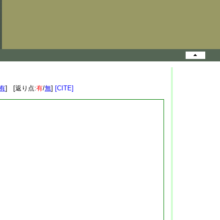
有
] [返り点:
有
/
無
]
[CITE]