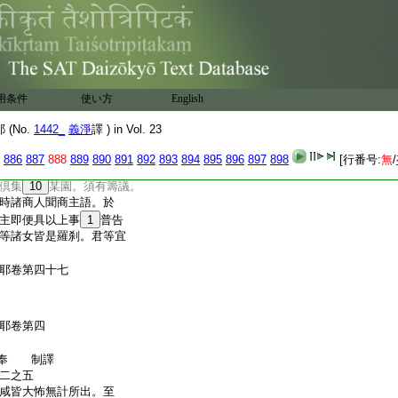
守愚癡。於十五日褒
求出路。毎十五日有天
海而出遊在岸邊。食自然
勢。擧首四顧如是三
贍部洲。君等宜應於十
北邊大海之際至天馬
用条件
使い方
English
言。我等欲歸彼岸還贍
而去。馬所陳語君當奉
(No.
1442_
義淨
譯 ) in Vol. 23
國。時師子胤商主聞彼
希有。即便下樹尋路歸
886
887
888
889
890
891
892
893
894
895
896
897
898
[行番号:
無
/
已詣彼五百商人之所。
倶集
10
某園。須有籌議。
時諸商人聞商主語。於
主即便具以上事
1
普告
等諸女皆是羅刹。君等宜
耶卷第四十七
耶卷第四
淨奉 制譯
二之五
咸皆大怖無計所出。至