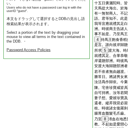
十五日褒灑陀時。皆
い。
Users who do not have a password can log in with the
天馬從大海出。於海
userID "guest".
有一無智商人。不記
語。君等知不。此是
本文をドラッグして選択するとDDBの見出し語
我等宜應就禮其足白
検索結果が表示されます。
洲。時彼商主告諸人
Select a portion of the text by dragging your
事不如是。乃至馬王
mouse to view all terms in the text contained in
4
待馬王飽食香稻
the DDB. ・
是言。誰向彼岸歸贍
Password Access Policies
所求
5
渡大海。時
就禮其足。合掌恭敬
岸還贍部洲。時彼馬
安渡大海歸贍部洲者
若不依者無由越渡。
勝常日。將諸男女來
汝活爲作歸依。今棄
陳。宅舍珍寶咸皆具
自可持將。汝等若聞
妻子想。愛彼珍寶及
還者。縱昇我背必當
枝。時彼諸女復羅刹
腸胃血髓髮毛爪齒。
乃至
8
渧血在地悉
教。不起如是愛戀心