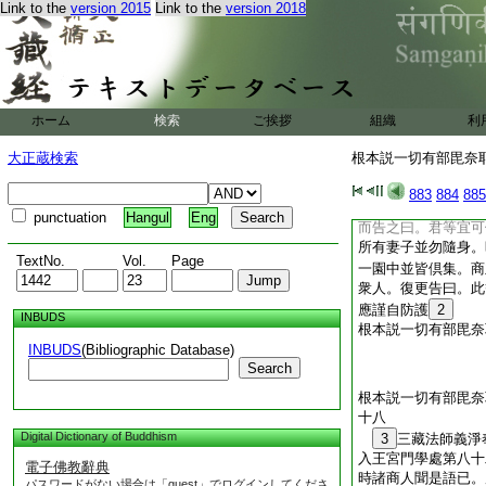
Link to the
version 2015
Link to the
version 2018
贍部洲人汝無智慧故
灑陀時。不解北行尋
馬王。名婆羅訶。從
香稻無病充溢有大力
告。誰有欲向彼岸還
五日褒灑陀時。於城
ホーム
検索
ご挨拶
組織
利
所。待馬語時即便告
部洲。願見提携安隱
大正蔵検索
根本説一切有部毘奈耶 
行。有此方便可還本
説已。深心奉持讃歎
883
884
885
還依舊而臥。至天曉
punctuation
Hangul
Eng
而告之曰。君等宜可
所有妻子並勿隨身。
TextNo.
Vol.
Page
一園中並皆倶集。商
衆人。復更告曰。此
應謹自防護
2
INBUDS
根本説一切有部毘奈
INBUDS
(Bibliographic Database)
Search
根本説一切有部毘奈
十八
Digital Dictionary of Buddhism
3
三藏法師義
入王宮門學處第八十
電子佛教辭典
時諸商人聞是語已。
パスワードがない場合は「guest」でログインしてくださ