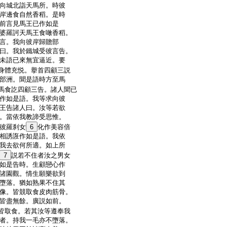
向城北詣天馬所。時彼
岸邊食自然香稻。是時
前言見馬王已作如是
婆羅訶天馬王食噉香稻。
言。我向彼岸歸贍部
曰。我於鐵城受彼言告。
未語已來無宜逼近。要
身體充悦。擧首四顧三説
部洲。聞是語時方至馬
馬食訖四顧三告。諸人聞已
作如是語。我等求向彼
王告諸人曰。汝等若欲
。當依我教諦受思惟。
彼羅刹女
6
化作美容倍
相誘誑作如是語。我依
我去欲何所適。如上所
7
説若不住者汝之男女
如是告時。生顧戀心作
諸園觀。情生願樂欲到
墮落。猶如熟果不住其
像。皆競取食皮肉筋骨。
皆盡無餘。廣説如前。
皆取食。若其汝等遵奉我
者。持我一毛亦不墮落。