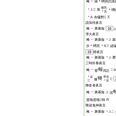
唵
薩＊嚩嚲詫誐
一
蘇邑
塞
＊上三
＊嚩
＊反
＊去
布囉野𤙖
五
請加持眞言
唵
旖暮伽
一
16
淨火眞言
唵
旖暮伽
跛
一
＊上
歩＊嚩泥
＊去三
縒囉
19
燈眞言
唵
旖暮伽
麼
一
＊上
三時供養眞言
唵
一
二
窒
弭訖
＊反
寧也
𤙖
播
三
＊反
降使者眞言
唵
旖暮伽
一
上
弭
度嚕度嚕𤙖㤄
四
降諸鬼神眞言
唵
旖暮伽
一
＊上二