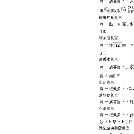
唵
旖暮伽
入
一
＊上
彈
弭
娜設覩
呼
施鬼神食眞言
唵
跛
囉歩多
一
二合
𤙖
四
閼伽瓶眞言
唵
一
鉢
12
頭
二合
𤙖
三
獻香水眞言
唵
旖暮伽
一
＊上
娑
去
隷𤙖
三
水瓫眞言
唵
縒曼多
一
＊上二
獻飮食眞言
唵
旖暮伽
縒
一
＊上
召請眞言
唵
縒曼多
歩
一
＊上
沙
拏
＊上
＊上
𤙖
四
勸請諸佛菩薩眞言