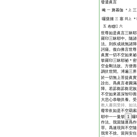
發遣眞言
唵
旖暮伽
三
一
＊上
囉蘖撦
塞
＊
三
同上
五
布㘑𤙖
六
世尊如是眞言三昧耶
羅印三昧耶中。隨諸
法。則疾成就無諸障
訶薩。復白佛言世尊
眞實一切不空如來祕
拏羅印三昧耶祕＊密
空金剛法故。方便善
調伏世間。溥遍三界
於一切無上菩提眞實
詮出。爲眞言者圓滿
障。若苾芻苾芻尼族
不空如來甚深智印善
大悲心恭敬供養。受
教人書寫受持。如法
廢常依如是不空羂索
耶中一一曼拏
1
囉
作法。我當隨逐爲作
罪。爲速現與不空隨
我常不捨。當與安住