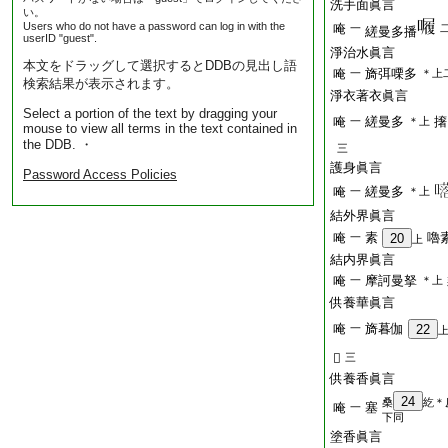
洗手面眞言
い。
Users who do not have a password can log in with the
唵
一
縒曼多播
userID "guest".
淨治水眞言
本文をドラッグして選択するとDDBの見出し語
唵
旖弭㗚多
一
＊上
検索結果が表示されます。
淨衣著衣眞言
Select a portion of the text by dragging your
唵
縒曼多
撦
一
＊上
mouse to view all terms in the text contained in
the DDB. ・
三
護身眞言
Password Access Policies
唵
縒曼多
一
＊上
結外界眞言
唵
素
嚕
一
20
上
結内界眞言
唵
摩訶曼拏
一
＊上
供養華眞言
唵
旖暮伽
一
22
𤙖
三
供養香眞言
24
桑
紇＊
唵
塞
一
下同
塗香眞言