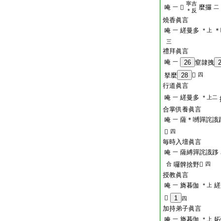
寧吉
唵
麼攞
一
𡫸
二
＊反
燒香眞言
唵
縒曼多
＊
一
＊上
三
禮拜眞言
唵
一
26
窒隷拽
拏麼
28
𤙖
四
行道眞言
唵
縒曼多
一
＊上二
合掌供養眞言
唵
薩＊嚩嚲詫誐
一
𤙖
四
毎時入壇眞言
唵
薩縛嚲詫誐跢
一
合
囉髀捨野𤙖
四
授教眞言
唵
旖暮伽
縒
一
＊上
𤙖
1
四
加持弟子眞言
唵
旖暮伽
妬
一
＊上