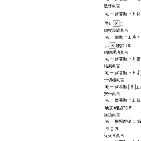
數珠眞言
唵
旖暮伽
鉢
一
＊上
野𤙖
3
三
錫杖澡罐眞言
唵
娜伽
歩＊
一
＊上
弭
6
㗚諦𤙖
四
結髆瓔珞眞言
唵
旖暮伽
播
一
＊上
結索眞言
唵
旖暮伽
一
＊上
一切器眞言
唵
旖暮伽
一
9
上
安坐眞言
唵
旖暮伽
跋
一
＊上
地瑟絮跛野𤙖
四
灌頂眞言
唵
振嚲麼抳
一
二
引
𤙖
四
設火食眞言