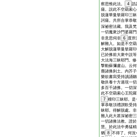
察思惟此法。
4
誥
薩。説此不空羂索心
脱蓮華曼拏羅印三昧
訶薩。共所合掌恭敬
深祕密法藏。我及梵
一切魔衆沙門婆羅門
非意思伺非
6
度所
解難入。如是不空羂
大解脱蓮華曼拏羅印
已於佛前大衆中説等
大法海三昧耶門。修
撃動蘇彌盧山。云何
塵諸佛刹土。内芥子
樂欲書寫受持讀誦聽
敬供養十方過現一切
多百千諸佛。一切深
此不空羂索心王陀羅
7
檀印三昧耶。是
掌恭敬頂禮讃歎受持
昧耶。得解脱處。非
難入此大甚深祕密三
一切諸佛法教。證於
慧。於此法中勇猛精
猶
8
不得了。何況