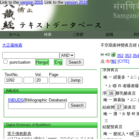
Link to the
version 2015
Link to the
version 2018
神變無量。若能一一
則令壇中所畫手印。
用神變。光明晃爚。
海涌沸。一切天龍藥
怖走。一切毘那夜迦
皆消除。一切菩提理
ホーム
検索
ご挨拶
組織
利
圓滿。所有一切眞實
皆依此等如是眞言。
大正蔵検索
不空羂索神變眞言經 (
大奮怒王眞言護持
洗浴眞言
352
353
354
喉中擡聲引
点:
有
/
無
]
[CITE]
唵
弭麼攞
punctuation
Hangul
Eng
呼下同一
淨身眞言
TextNo.
Vol.
Page
唵
縒曼多
一
＊上二
㘑
者囉者囉
＊上
四
INBUDS
淨
16
酥乳酪眞言
唵
旖暮伽
INBUDS
(Bibliographic Database)
一
＊上二
Search
結絡髆
17
索眞言
唵
灘
拏
一
＊去
輕
三
Digital Dictionary of Buddhism
結髮髻眞言
電子佛教辭典
唵
一
麼抳入＊嚩
1
パスワードがない場合は「guest」でログインしてくださ