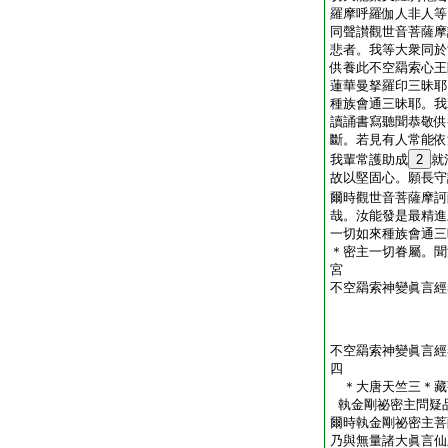
羅摩呼羅伽人非人等
同聲讃觀世音菩薩摩
悲者。我等大衆同於
供養此不空羂索心王
蓮華曼拏羅印三昧耶
種族會通三昧耶。我
讀誦書寫聽聞恭敬供
斷。若見有人常能依
我輩常護助成
2
就
故以堅固心。願長守
爾時觀世音菩薩摩訶
哉。汝能發是最精進
一切如來種族會通三
＊密主一切眷屬。聞
宮
不空羂索神變眞言經
不空羂索神變眞言經
四
＊大唐天竺三＊
執金剛祕密主問疑
爾時執金剛祕密主菩
乃與無量諸大眞言仙