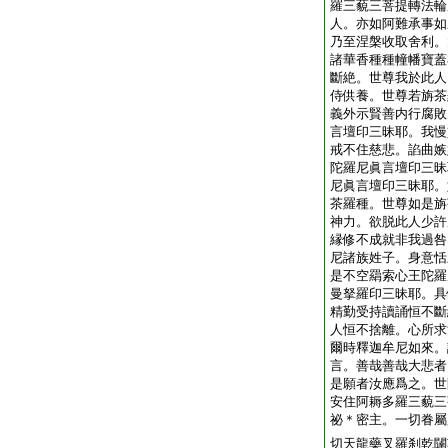
羅三藐三菩提轉法輪
人。亦如阿難承事如
乃至涅槃收取舍利。
諸華香種種幢幡寶蓋
斷絶。世尊我於此人
侍供養。世尊若旃茶
義外示賢善内行腐敗
言壇印三昧耶。我慢
戒不住慈悲。諂曲嫉
陀羅尼眞言壇印三昧
尼眞言壇印三昧耶。
茶羅種。世尊如是旃
神力。欲脱此人少許
縁修不成就非我過咎
尼諸族姓子。身意恬
是不空羂索心王陀羅
曼拏羅印三昧耶。具
精勤受持讀誦恒不斷
人恒不捨離。心所求
爾時釋迦牟尼如來。
言。善哉善哉大悲者
是願者汝應爲之。世
安住阿耨多羅三藐三
祕＊密主。一切眷屬
切天龍藥叉羅刹乾闥