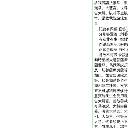
故我説諸法無常。復
無常。大慧言。世尊
告大慧。以相不生以
常。是故我説諸法無
言
記論有四種 直答
分別答置答 以制
有及非有生 僧佉
而説悉無記 彼作
正智慧觀察 自性
是故不可説 及説
爾時聖者大慧菩薩摩
願世尊。爲我等説須
及一切菩薩摩訶薩等
相已。如實知須陀洹
等。如是如是爲衆生
我相淨二種障。次第
來不可思議境界修行
意寶隨衆生念受用境
告大慧言。善哉善哉
今爲汝説。大慧白佛
受。佛告大慧言。大
別。大慧言。何等三
大慧。何者須陀洹下
慧。何者爲中。謂三