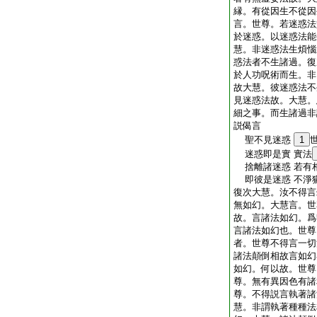
縁。有從因生不從因
言。世尊。若迷惑法
於迷惑。以迷惑法能
慧。非迷惑法生煩惱
惑法者不生諸過。復
於人功呪術而生。非
故大慧。彼迷惑法不
見迷惑法故。大慧。
細之事。而生諸過非
説偈言
聖不見迷惑
1
迷惑即是實 實法
捨離諸迷惑 若有
即彼是迷惑 不淨
復次大慧。汝不得言
無如幻。大慧言。世
故。言諸法如幻。爲
言諸法如幻也。世尊
者。世尊不得言一切
諸法顛倒相故言如幻
如幻。何以故。世尊
尊。無有異因色有諸
尊。不得説言執著諸
慧。非謂執著種種法