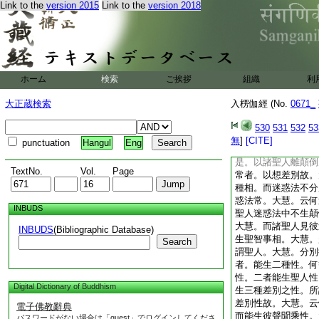
Link to the
version 2015
Link to the
version 2018
爲常。何以故。大慧
非顛倒心。大慧。譬
婆城幻夢水中月鏡中
有諸像。顛倒見故。
非不見彼迷惑之事。
種種迷惑之事不生實
ホーム
検索
ご挨拶
組織
利
法故
佛復告聖者大慧菩薩
大正蔵検索
入楞伽經 (No.
0671_
離於有無。謂諸愚癡
如諸餓鬼大海恒河見
530
531
532
53
法不得言有不得言無
無
]
[CITE]
punctuation
Hangul
Eng
是水故不得言無。大
是。以諸聖人離顛倒
TextNo.
Vol.
Page
常者。以想差別故。
種相。而迷惑法不分
惑法常。大慧。云何
INBUDS
聖人迷惑法中不生顛
大慧。而諸聖人見彼
INBUDS
(Bibliographic Database)
生聖智事相。大慧。
Search
謂聖人。大慧。分別
者。能生二種性。何
性。二者能生聖人性
Digital Dictionary of Buddhism
生三種差別之性。所
差別性故。大慧。云
電子佛教辭典
而能生彼聲聞乘性。
パスワードがない場合は「guest」でログインしてくださ