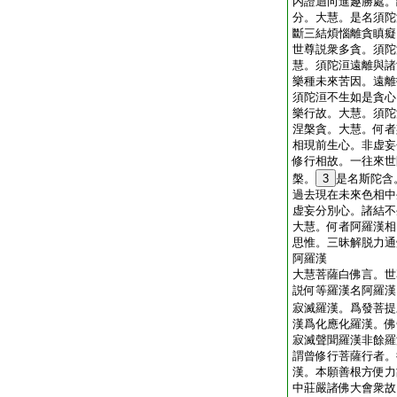
内證迴向進趣勝處。
分。大慧。是名須陀
斷三結煩惱離貪瞋癡
世尊説衆多貪。須陀
慧。須陀洹遠離與諸
樂種未來苦因。遠離
須陀洹不生如是貪心
樂行故。大慧。須陀
涅槃貪。大慧。何者
相現前生心。非虚妄
修行相故。一往來世
槃。
3
是名斯陀含
過去現在未來色相中
虚妄分別心。諸結不
大慧。何者阿羅漢相
思惟。三昧解脱力通
阿羅漢
大慧菩薩白佛言。世
説何等羅漢名阿羅漢
寂滅羅漢。爲發菩提
漢爲化應化羅漢。佛
寂滅聲聞羅漢非餘羅
謂曾修行菩薩行者。
漢。本願善根方便力
中莊嚴諸佛大會衆故