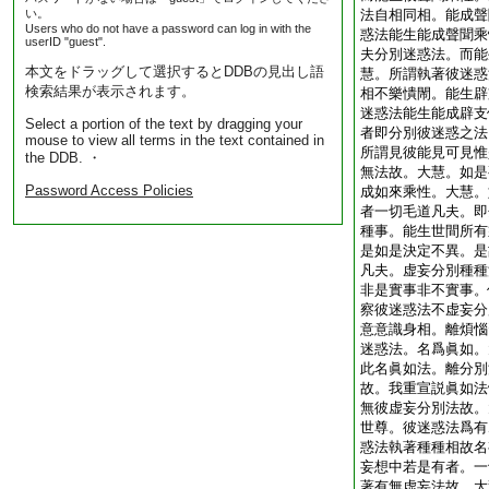
い。
法自相同相。能成聲
Users who do not have a password can log in with the
惑法能生能成聲聞乘
userID "guest".
夫分別迷惑法。而能
本文をドラッグして選択するとDDBの見出し語
慧。所謂執著彼迷惑
検索結果が表示されます。
相不樂憒閙。能生辟
迷惑法能生能成辟支
Select a portion of the text by dragging your
者即分別彼迷惑之法
mouse to view all terms in the text contained in
所謂見彼能見可見惟
the DDB. ・
無法故。大慧。如是
Password Access Policies
成如來乘性。大慧。
者一切毛道凡夫。即
種事。能生世間所有
是如是決定不異。是
凡夫。虚妄分別種種
非是實事非不實事。
察彼迷惑法不虚妄分
意意識身相。離煩惱
迷惑法。名爲眞如。
此名眞如法。離分別
故。我重宣説眞如法
無彼虚妄分別法故。
世尊。彼迷惑法爲有
惑法執著種種相故名
妄想中若是有者。一
著有無虚妄法故。大