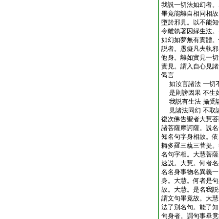
我説一切法如幻者。
畢竟能離自相同相故
墮於邪見。以不能知
令離執著因縁生法。
如幻如夢無有實體。
説者。愚癡凡夫執邪
他身。離如實見一切
實見。謂入自心見諸
偈言
如汝言諸法 一切
是則謗因果 不生
我説有生法 攝受
見諸法同幻 不取
復次佛告聖者大慧菩
諸菩薩摩訶薩。説名
知名句字身相故。依
耨多羅三藐三菩提。
名句字相。大慧菩薩
速説。大慧。何者名
名名身事物名異義一
身。大慧。何者是句
故。大慧。是名我説
謂文句畢竟故。大慧
法了別名句。能了知
句身者。謂句事畢竟