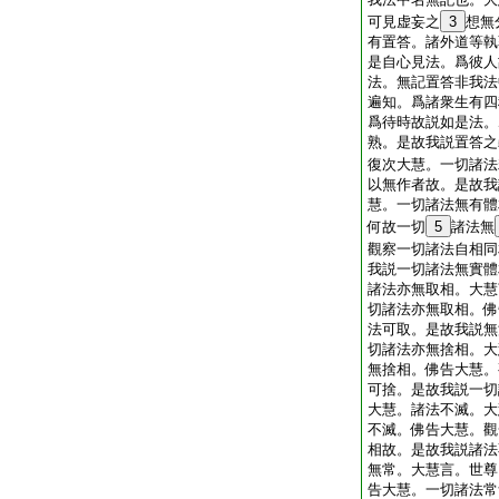
可見虚妄之
3
想無
有置答。諸外道等執
是自心見法。爲彼人
法。無記置答非我法
遍知。爲諸衆生有四
爲待時故説如是法。
熟。是故我説置答之
復次大慧。一切諸法
以無作者故。是故我
慧。一切諸法無有體
何故一切
5
諸法無
觀察一切諸法自相同
我説一切諸法無實體
諸法亦無取相。大慧
切諸法亦無取相。佛
法可取。是故我説無
切諸法亦無捨相。大
無捨相。佛告大慧。
可捨。是故我説一切
大慧。諸法不滅。大
不滅。佛告大慧。觀
相故。是故我説諸法
無常。大慧言。世尊
告大慧。一切諸法常