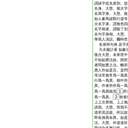
謂諸字從名差別。從
名身。大慧。復次字
名爲字身。大慧。復
如人象馬諸獸行迹等
次名字者。謂無色四
名字相者。謂能了別
名句字身相。大慧。
學爲人演説。爾時世
名身與句身 及字
凡夫癡計著 如象
復次大慧。未來世中
不知如實法故。因世
者問如實之法。離邪
愚人作如是言。是問
等法常無常爲一爲異
行爲一爲異。相中所
異。作者所作爲一爲
爲一爲異能見
1
所
爲一爲異。
2
智者
上上次第相。上上無
謗我。大慧。而我不
道邪見説故。何以故
即命身異命異。如是
法。大慧。外道迷於
我法中名無記也。大