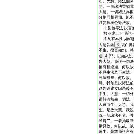
幻。大慧。諸法顛倒
慧。一切諸法譬如電
大慧。一切諸法亦復
分別同相異相。以不
以妄執著色等法故。
非見色等法 説言
故不違上下 我説
不見有本性 如幻
大慧菩薩
3
復白佛
不生。復言如幻。將
違
4
耶。以如來説
告大慧。我説一切法
後有相違過。何以故
不見生法及不生法。
外法有無。何以故。
慧。我如是説諸法前
遮外道建立因果義不
不生。大慧。一切外
從於有無生一切法。
因縁而生。大慧。我
生。是故大慧。我説
説一切諸法有者。護
等爲二。一者攝取諸
斷見故。何以故。以
道生。是故我説言有