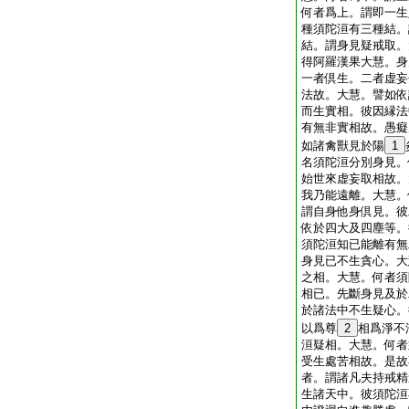
何者爲上。謂即一生
種須陀洹有三種結。
結。謂身見疑戒取。
得阿羅漢果大慧。身
一者倶生。二者虚妄
法故。大慧。譬如依
而生實相。彼因縁法
有無非實相故。愚癡
如諸禽獸見於陽
1
名須陀洹分別身見。
始世來虚妄取相故。
我乃能遠離。大慧。
謂自身他身倶見。彼
依於四大及四塵等。
須陀洹知已能離有無
身見已不生貪心。大
之相。大慧。何者須
相已。先斷身見及於
於諸法中不生疑心。
以爲尊
2
相爲淨不
洹疑相。大慧。何者
受生處苦相故。是故
者。謂諸凡夫持戒精
生諸天中。彼須陀洹