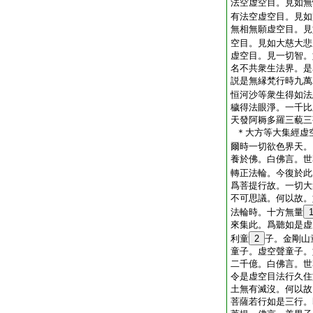
法空虚空目。見如無
有法空虚空目。見如
無相無願虚空目。見
空目。見如大慈大悲
虚空目。見一切智。
名不共衆生法界。是
説是無縁梵行時九萬
恒河沙等衆生得如法
穢得法眼淨。一千比
天發阿耨多羅三藐三
＊大方等大集經虚
爾時一切欲色界天。
養於佛。白佛言。世
轉正法輪。今復於此
爲菩提行故。一切大
不可思議。何以故。
法輪時。十方無量
來集此。爲聽如是虚
利童
2
子。金剛山
童子。虚空聲童子。
二千億。白佛言。世
令是虚空目法行久住
土無有滅沒。何以故
菩薩若行如是三行。