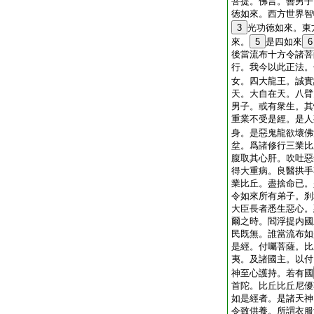
菩提。佛言。善男子
徳如來。西方世界智
3
光功徳如來。東
來。
5
是四如來
6
後當流布十方令諸菩
行。我今以此正法。
女。四大龍王。誠實
天。大自在天。八臂
男子。或有衆生。其
重業不受是經。是人
身。是惡鬼龍欲壞佛
坌。爲諸修行三業比
腹取其心肝。吹吐惡
得大重病。良醫拱手
業比丘。盡捨命已。
令如來所有弟子。刹
大臣長者悉生惡心。
爾之時。閻浮提内國
民既無。誰當流布如
是經。付囑菩薩。比
夷。及諸國主。以付
神至心護持。若有國
首陀。比丘比丘尼優
如是經者。是諸天神
令致供養。所謂衣服