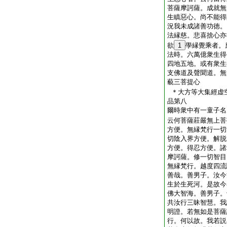
菩薩摩訶薩。成就無
生瞋惡心。尚不能得
況我未成諸善功徳。
法縁慈。悲喜捨心亦
欲
1
學縁覺乘者。
法時。六萬億衆生得
四地五地。或有衆生
支佛道及聲聞道。無
藐三菩提心
＊大方等大集經虚
品第八
爾時衆中有一童子名
云何菩薩莊嚴無上菩
方便。無縁梵行一切
切陰入界方便。解脱
方便。得忍方便。諸
摩訶薩。修一切智目
無縁梵行。越度四流
善哉。善男子。汝今
生於生死河。是故今
佛大智海。善男子。
共汝行三昧智慧。我
明證。若無如是菩薩
行。何以故。我若説