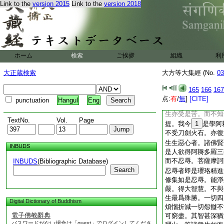
Link to the
version 2015
Link to the
version 2018
種苦。衆生既受如是
心。若有衆生於一日
心猶如虚空。是人能
是人能得身心寂靜。
以法性。如是方便。
悲。若有菩薩初修道
ホーム
検索
ご挨拶
組織
利
有恒河沙等如須彌身
於無量世受大劇苦。
大正蔵検索
大方等大集經 (No.
03
終不悔。亦不退轉於
令一切所有衆生。各
165
166
167
我身經無量歳。我當
点:
有
/
無
]
[CITE]
punctuation
Hangul
Eng
念。復作是念。是人
生亦受是苦。而不知
TextNo.
Vol.
Page
提。我今
1
是學阿
不受刀劍火石。亦復
生生惡心者。諸佛賢
INBUDS
是人欲得阿耨多羅三
而不忍辱。菩薩摩訶
INBUDS
(Bibliographic Database)
Search
忍辱者即是瓔珞精進
修集如是忍辱。能淨
嚴。得大智慧。不與
生最爲殊勝。一切四
Digital Dictionary of Buddhism
煩惱折減一切怨讎不
電子佛教辭典
可窮盡。其智甚深猶
パスワードがない場合は「guest」でログインしてくださ