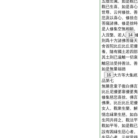
五陰出滅。如是觀已
觀已生喜。如是喜心
世尊。云何修捨。善
悲及以喜心。修捨念
菩薩諸佛。修是捨時
是人修集空無相願。
入涅槃。若人
14
則爲十方諸佛菩薩天
舍首陀比丘比丘尼優
養。隨有國土若四部
其土則已遠離一切衰
離惡法受持善法。善
如是無量福徳
16
大方等大集經
品第七
無勝意童子復白佛言
比丘尼優婆塞優婆夷
修集慈悲喜捨。佛言
佛乘。比丘比丘尼優
女人。觀衆生樂。解
憶念縁衆生慈。如自
生同共得之。觀法平
觀如平等。如是觀已
設有因縁生惡心者。
生惡心者。云何當得