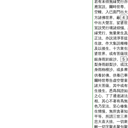
若有未得無縁梵行亦
應宣説。爾時世尊。
空幢。入已面門出大
方諸佛世界。蔽
4
中出大聲言。娑婆世
宣説梵行壞諸煩惱。
縁梵行。無量衆生及
正法。亦説清淨菩提
生故。作大集説種種
及以後生。十方衆生
婆世界。或有菩薩現
銀身雨於銀沙。
5
梨身雨頗梨沙。或沈
身雨栴檀沙。或多摩
供養於佛。供養已畢
爾時世尊告虚空聲童
諸大菩薩。其中或有
生後生。悉爲我證如
之心。了了通達諸法
相。其心不著有爲無
色乃至法。至心修集
生憍慢。無所貪著知
平等。所謂三世三界
悲大喜大捨。一切衆
離一切字聚名聚句聚