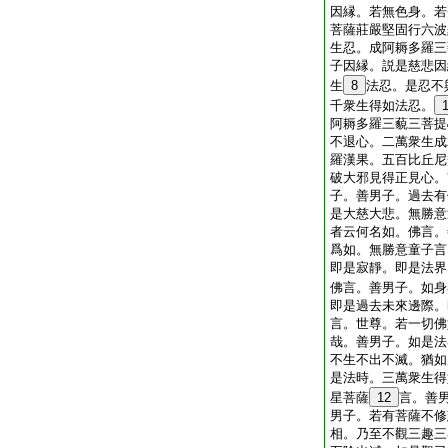
因縁。若無色身。若
菩薩莊嚴堅固行六波
生忍。成阿耨多羅三
子因縁。説是慈悲因
生
8
法忍。是忍不
千衆生得如法忍。
阿耨多羅三藐三菩提
不退心。二萬衆生成
羅漢果。五百比丘尼
破大邪見得正見心。
子。善男子。過去有
是大慈大悲。無勝意
者云何名如。佛言。
爲如。無勝意童子言
即是寂靜。即是法界
佛言。善男子。如身
即是過去未來邊際。
言。世尊。若一切佛
哉。善男子。如是法
不生不出不滅。猶如
是法時。三萬衆生得
星菩薩
12
言。善
男子。若有菩薩不修
相。乃至不觀三趣三