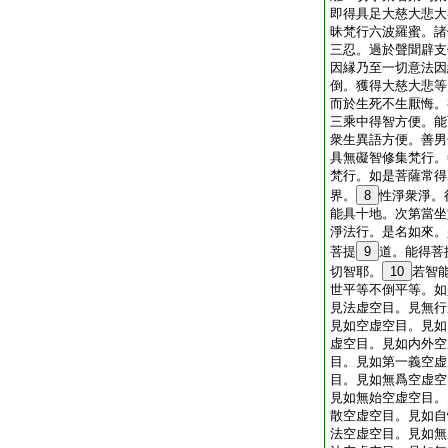
即得具足大慈大悲大
昧梵行六波羅蜜。諸
三忍。過於聲聞辟支
因縁乃至一切意法因
倒。獲得大慈大悲等
而於生死不生厭悔。
三乘中得智方便。能
衆生異語方便。善男
具無礙智修集梵行。
梵行。如是菩薩常得
界。
8
性淨衆淨。
能具十地。次第當坐
淨法行。是名如來。
菩提
9
道。能得菩
切智耶。
10
若智
世平等不倒平等。如
見法虚空目。見無行
見如空虚空目。見如
虚空目。見如内外空
目。見如第一義空虚
目。見如無爲空虚空
見如無始空虚空目。
散空虚空目。見如自
法空虚空目。見如無