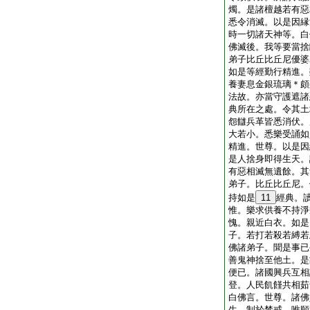
燭。是諸檀越若有惡
悉令消滅。以是因縁
時一切諸天神等。白
佛滅後。我等要當捨
弟子比丘比丘尼優婆
如是等經勤行精進。
養妻息金銀琉璃＊頗
法故。亦當守護遮諸
典所在之處。令其土
怨讎兵革皆悉消伏。
大若小。悉樂受誦如
精進。世尊。以是因
是人捨身即得生天。
有惡相滅無遺餘。其
弟子。比丘比丘尼。
持如是
11
經典。
惟。樂求供養不持淨
愧。親近白衣。如是
子。若打若殺若縛若
佛諸弟子。聞是事已
善鬼神捨至他土。是
便已。諸國興兵互相
登。人民飢饉共相茹
白佛言。世尊。諸佛
生。制於禁戒。唯願