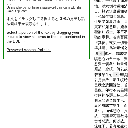
彌山。等諸衆生如海
い。
地。淨衆垢汚猶如清
Users who do not have a password can log in with the
userID "guest".
日。於衆無礙猶如猛
下視衆生如金翅鳥。
本文をドラッグして選択するとDDBの見出し語
生樂受如夏時雨。見
検索結果が表示されます。
貧窮如如意珠。施衆
礙猶如虚空。示平不
Select a portion of the text by dragging your
mouse to view all terms in the text contained in
猶如帝釋。若有菩薩
the DDB. ・
得其便。喪失一切善
得其過。爲諸煩惱之
Password Access Policies
切
6
善根。爲諸聖
瞋恚心乃至一念。則
悉受一切衆生無量億
應起一念瞋。何以故
若彼衆生心
7
無瞋
以是義故。衆生瞋時
是我之悲因縁故。若
是觀。即得不共聲聞
得阿耨多羅三藐三菩
觀三惡道苦衆生已。
界所有諸苦衆生。而
衆生。而修悲心。入
故。菩薩摩訶薩欲得
當修慈悲。何以故。
法種子。若有衆生得