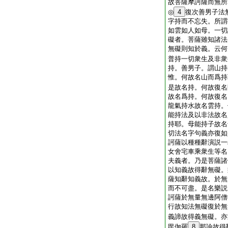
故菩薩摩訶薩而無所
◎
4
復次善男子法
字持而不忘失。所謂
如雲如人如母。一切
礙者。菩薩雖知諸法
無礙則知於義。云何
普持一切衆生及非衆
持。善男子。謂山持
惟。何故名山而爲持
是故名持。何故復名
故名爲持。何故復名
龍氣持水故名雲持。
能持法及以非法故名
持耶。母能持子故名
切法名字句義亦復如
訶薩以種種辭演説一
女舍宅車乘衆生等名
夫義者。乃是菩薩諸
以知義故得辭無礙。
薩知辭知義故。於無
而不可盡。是名樂説
訶薩於無量無邊阿僧
行故知法無礙復於無
義諦故得義無礙。亦
毘伽羅
8
那論故得