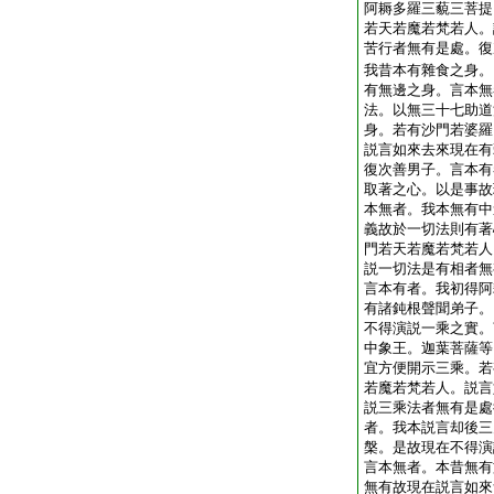
阿耨多羅三藐三菩提
若天若魔若梵若人。
苦行者無有是處。復
我昔本有雜食之身。
有無邊之身。言本無
法。以無三十七助道
身。若有沙門若婆羅
説言如來去來現在有
復次善男子。言本有
取著之心。以是事故
本無者。我本無有中
義故於一切法則有著
門若天若魔若梵若人
説一切法是有相者無
言本有者。我初得阿
有諸鈍根聲聞弟子。
不得演説一乘之實。
中象王。迦葉菩薩等
宜方便開示三乘。若
若魔若梵若人。説言
説三乘法者無有是處
者。我本説言却後三
槃。是故現在不得演
言本無者。本昔無有
無有故現在説言如來