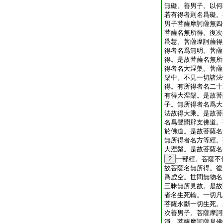
無礙。善男子。以何
若有得者則名爲礙。
男子菩薩摩訶薩無四
菩薩名無所得。復次
爲慧。菩薩摩訶薩得
得者名爲無明。菩薩
得。是故菩薩名無所
得者名大涅槃。菩薩
槃中。不見一切諸法
得。有所得者名二十
有得大涅槃。是故菩
子。無所得者名爲大
法故得大乘。是故菩
名爲聲聞辟支佛道。
於佛道。是故菩薩名
無所得者名方等經。
大涅槃。是故菩薩名
2
一部經。菩薩不
故菩薩名無所得。復
爲虚空。世間無物名
三昧無所見故。是故
者名生死輪。一切凡
菩薩永斷一切生死。
次善男子。菩薩摩訶
淨。菩薩摩訶薩見佛