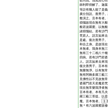
欲問我。我知其心而
師利即得解了。迦葉
等詎有幾人能了是義
廣分別説。善男子。
敷演之。言本有者。
煩惱故現在無有大般
般若波羅蜜。以無般
諸煩惱結。若有沙門
梵若人。説言如來去
是處。復次善男子。
和合之身。是故現在
本無者。我身本無三
無有三十二相八十種
四病。若有沙門若婆
人。説言如來去來現
復次善男子。言本有
無樂無淨。以有無常
無有阿耨多羅三藐三
見佛性以不見故無常
婆羅門若天若魔若梵
現在無常樂我淨者無
言本有者。本有凡夫
羅三藐三菩提。以是
魔。言本無者。
1
無＊有六波羅蜜故修