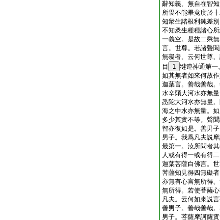
辭知義。無自在智知
所畏不能畢竟度於十
知衆生諸根利鈍差別
不知衆生種種諸心所
一義空。是故二乘無
言。世尊。若諸聲聞
無礙者。云何世尊。
目
1
犍連神通第一
如其無者如來何故作
迦葉言。善哉善哉。
水辛頭大河水亦無量
悉陀大河水亦無量。
海之中水亦無量。如
多少其實不等。聲聞
智亦復如是。善男子
男子。我爲凡夫説摩
最第一。汝所問者其
人或有得一或有得二
迦葉菩薩白佛言。世
菩薩知見得四無礙者
亦無有心言無所得。
無所得。若使菩薩心
凡夫。云何如來説言
善男子。善哉善哉。
男子。菩薩摩訶薩實