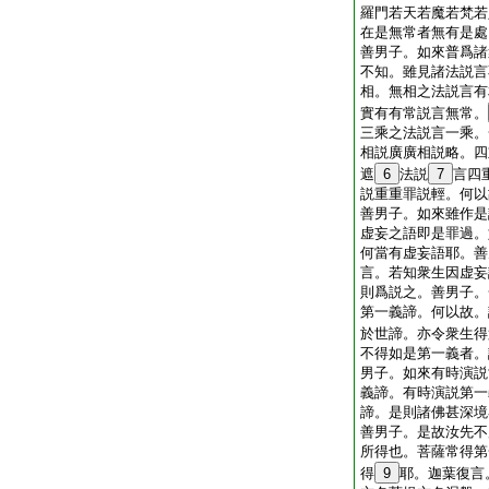
羅門若天若魔若梵若
在是無常者無有是處
善男子。如來普爲諸
不知。雖見諸法説言
相。無相之法説言有
實有有常説言無常。
三乘之法説言一乘。
相説廣廣相説略。四
遮
6
法説
7
言四
説重重罪説輕。何以
善男子。如來雖作是
虚妄之語即是罪過。
何當有虚妄語耶。善
言。若知衆生因虚妄
則爲説之。善男子。
第一義諦。何以故。
於世諦。亦令衆生得
不得如是第一義者。
男子。如來有時演説
義諦。有時演説第一
諦。是則諸佛甚深境
善男子。是故汝先不
所得也。菩薩常得第
得
9
耶。迦葉復言