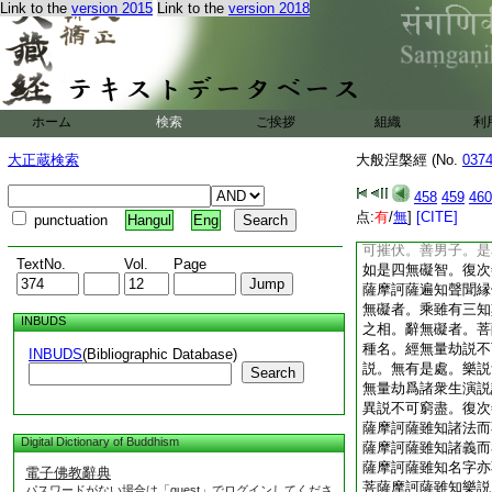
Link to the
version 2015
Link to the
version 2018
大般涅槃經卷第十七
北涼天竺三藏曇
梵行品第八之三
◎
13
迦葉菩薩白
是知得何等利。佛言
ホーム
検索
ご挨拶
組織
利
如是知得四無礙。法
説無礙。法無礙者。
大正蔵検索
大般涅槃經 (No.
037
礙者。知一切法所有
字而爲作義。辭無礙
458
459
460
論世辯論。樂説無礙
点:
有
/
無
]
[CITE]
punctuation
Hangul
Eng
所演説無有障礙。不
可摧伏。善男子。是
TextNo.
Vol.
Page
如是四無礙智。復次
薩摩訶薩遍知聲聞縁
無礙者。乘雖有三知
INBUDS
之相。辭無礙者。菩
種名。經無量劫説不
INBUDS
(Bibliographic Database)
説。無有是處。樂説
Search
無量劫爲諸衆生演説
異説不可窮盡。復次
薩摩訶薩雖知諸法而
Digital Dictionary of Buddhism
薩摩訶薩雖知諸義而
薩摩訶薩雖知名字亦
電子佛教辭典
菩薩摩訶薩雖知樂説
パスワードがない場合は「guest」でログインしてくださ