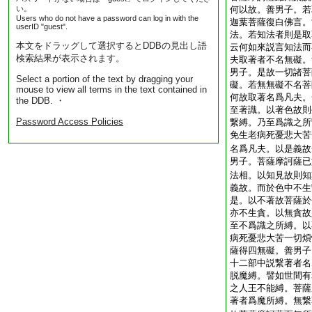
い。
何以故。善男子。若
Users who do not have a password can log in with the
迦葉菩薩復白佛言。
userID "guest".
法。若知法者則是取
本文をドラッグして選択するとDDBの見出し語
云何如來説言知法而
検索結果が表示されます。
夫取著者不名無礙。
男子。是故一切諸菩
Select a portion of the text by dragging your
礙。若無無礙不名菩
mouse to view all terms in the text contained in
何故取著名爲凡夫。
the DDB. ・
至著識。以著色故則
Password Access Policies
繋縛。乃至爲識之所
免生老病死憂悲大苦
名爲凡夫。以是義故
男子。菩薩摩訶薩已
法相。以知見故則知
義故。而於色中不生
是。以不著故菩薩於
亦不生貪。以無貪故
至不爲識之所縛。以
病死憂悲大苦一切煩
薩得四無礙。善男子
十二部中説繋著者名
脱魔縛。譬如世間有
之人王不能縛。菩薩
著者爲魔所縛。無繋