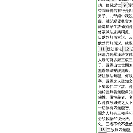
劫。修習説世
9
諦
聲聞縁覺若有得是四
男子。九部經中我説
礙。聲聞縁覺眞實無
薩爲度衆生故修如是
修寂滅法志樂獨處。
日默然無所宣説。云
默然而無所説。縁覺
11
煖法頂法
12
阿那含阿羅漢辟支佛
人發阿耨多羅三藐三
子。縁覺出世世間無
無辭無礙樂説無礙。
諸法無法無礙。何以
字。縁覺之人雖知文
不知常住二字故。是
知於義無義無礙眞知
佛性。佛性義者。名
以是義故縁覺之人不
一切無有四無礙智。
聞之人無有三種善巧
必須軟語然後受法。
化。三者不軟不麁然
13
三故無四無礙