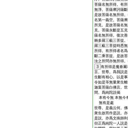
菩薩名無所得。有所
無淨。菩薩摩訶薩斷
是故菩薩名無所得。
名第一義空。菩薩摩
所見。是故菩薩名無
見。菩薩永斷是五見
薩名無所得。復次善
耨多羅三藐三菩提。
羅三藐三菩提時悉無
所得。有所得者名爲
斷二乘菩提。是故菩
汝之所問亦無所得。
3
有所得是魔眷屬
言。世尊。爲我説是
生斷有相心。以是事
令如是等無量衆生離
迦葉菩薩白佛言。世
間。爲純陀説偈
本有今無 本無今有
無有是處
世尊。是義云何。佛
衆生故而作是説。亦
是説。亦爲文殊師利
但正爲純陀一人説是