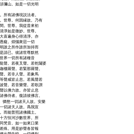
須彌山。如是一切光明
。所有諸佛現説法者。
。世尊。何因縁故。乃有
間。世尊。我從昔來初
清淨如是微妙。世尊。
大喜遍身心得清淨。亦
愚癡。煩惱衆惡一切
明誰之所作誰所加持而
是請已。彼諸世尊默然
世界一切所有諸種音
龍聲。若夜叉聲。若乾闥婆
迦樓羅聲。若緊那羅聲。
聲。若非人聲。若象馬
等聲咸皆止息。若風聲若
波聲。若音樂聲。若歌讃
聲以佛力故。亦皆止息
諸佛侍者。復請彼佛言。
。憐愍一切諸天人故。安樂
一切諸天人故。爲我宣
。而能普照諸佛國土。
十方恒河沙數世界。所
同梵音。如一如來口業
差殊。用是妙聲各皆報
佛出聲告時。一切佛刹