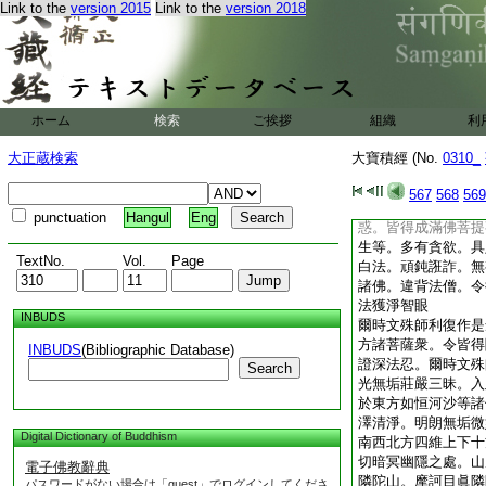
Link to the
version 2015
Link to the
version 2018
安
8
詳從三昧起。
界六種
9
振動。時
念。彼無量無邊諸世
供正遍覺。出興於世
是諸如來應供正遍覺
所可説法盡諸有生寂
ホーム
検索
ご挨拶
組織
利
有分別甚深無譬。難
世故。不可得聞以不
大正蔵検索
大寶積經 (No.
0310_
盡。我今應當詣於如
問斯義故令諸衆生成
567
568
569
菩薩者於彼甚深不可
punctuation
Hangul
Eng
惑。皆得成滿佛菩提
生等。多有貪欲。具
TextNo.
Vol.
Page
白法。頑鈍誑詐。無
諸佛。違背法僧。令
法獲淨智眼
INBUDS
爾時文殊師利復作是
方諸菩薩衆。令皆得
INBUDS
(Bibliographic Database)
證深法忍。爾時文殊
Search
光無垢莊嚴三昧。入
於東方如恒河沙等諸
澤清淨。明朗無垢微
Digital Dictionary of Buddhism
南西北方四維上下十
切暗冥幽隱之處。山
電子佛教辭典
隣陀山。摩訶目眞隣
パスワードがない場合は「guest」でログインしてくださ