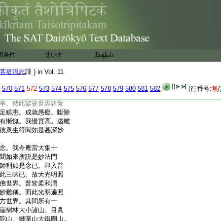
應時十方無量無邊諸佛世
文殊師利起三昧已。作如是
界中。乃有一佛如來應
。如優曇花希復現耳。如
。世間希有出現甚難。
滅涅槃不可思量。無
用条件
使い方
English
解難知。然以諸佛不出
聞故諸衆生苦難可窮
菩提流志
譯 ) in Vol. 11
來正遍覺所諮問是義。
就善根。亦令一切行
570
571
572
573
574
575
576
577
578
579
580
581
582
[行番号:
無
/
思議諸佛法中無復疑
事。然此娑婆世界諸衆
足瞋恚。成就愚癡。斷除
有慚愧。我慢貢高。遠離
彼衆生得聞如是甚深妙
念。我今應當大集十
聞如來所説是妙法門
師利如是念已。即入普
此三昧已。放大光明照
佛世界。普皆柔和潤
妙難稱。而此光明遍照
方世界。其間所有一
崖樹林大小諸山。目眞
陀山。鐵圍山大鐵圍山。