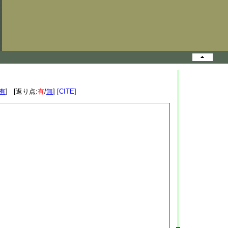
有
] [返り点:
有
/
無
]
[CITE]