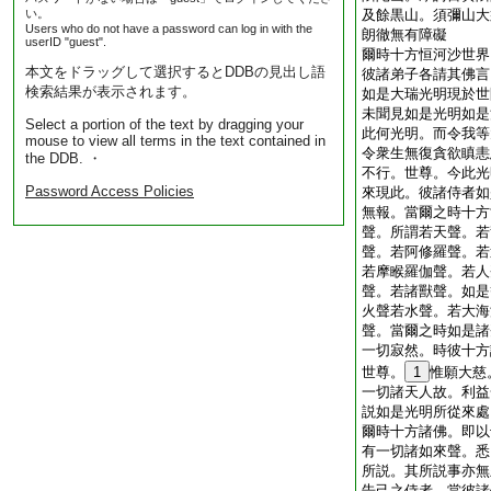
い。
及餘黒山。須彌山大
Users who do not have a password can log in with the
朗徹無有障礙
userID "guest".
爾時十方恒河沙世界
本文をドラッグして選択するとDDBの見出し語
彼諸弟子各請其佛言
検索結果が表示されます。
如是大瑞光明現於世
未聞見如是光明如是
Select a portion of the text by dragging your
此何光明。而令我等
mouse to view all terms in the text contained in
令衆生無復貪欲瞋恚
the DDB. ・
不行。世尊。今此光
Password Access Policies
來現此。彼諸侍者如
無報。當爾之時十方
聲。所謂若天聲。若
聲。若阿修羅聲。若
若摩睺羅伽聲。若人
聲。若諸獸聲。如是
火聲若水聲。若大海
聲。當爾之時如是諸
一切寂然。時彼十方
世尊。
1
惟願大慈
一切諸天人故。利益
説如是光明所從來處
爾時十方諸佛。即以
有一切諸如來聲。悉
所説。其所説事亦無
告己之侍者。當彼諸