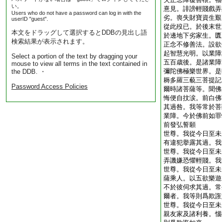
い。
憙見。誹謗輕賤戲弄
Users who do not have a password can log in with the
劣。喪失財寶資生艱
userID "guest".
從此歿已。於後末世
本文をドラッグして選択するとDDBの見出し語
於邊地下劣家生。匱
検索結果が表示されます。
正念不修善法。設欲
起智慧光明。以業障
Select a portion of the text by dragging your
五百歳後。是諸業障
mouse to view all terms in the text contained in
彌陀佛極樂世界。是
the DDB. ・
耨多羅三藐三菩提記
Password Access Policies
爾時諸菩薩等。聞佛
悔便自抆涙。前白佛
其過咎。我等常於菩
業障。今於佛前如罪
前發弘誓願
世尊。我從今日至未
有違犯擧露其過。我
世尊。我從今日至未
弄譏嫌恐懼輕賤。我
世尊。我從今日至未
薩乘人。以五欲樂遊
不於彼伺求其過。常
爾者。我等則爲欺誑
世尊。我從今日至未
親友家及諸利養。惱