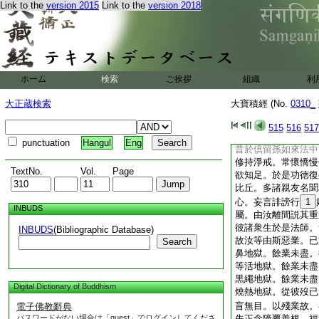
Link to the
version 2015
Link to the
version 2018
頂禮佛足。悲感流涙
敬已畢退坐一面
爾時佛告諸菩薩言。
復悲號生大熱惱。汝
衆生以暢悦心。瞋罵
別。不能了知業報差
ホーム
検索
ご挨拶
組織
利
障之所纒覆。於諸善
聞是語已從地而起。
大正蔵検索
大寶積經 (No.
0310_
掌恭敬。而白佛言。
此業障。我等知罪當
515
516
517
敢作。爾時佛告諸菩
punctuation
Hangul
Eng
昔於倶留孫如來法中
修持淨戒。常懷憍慢
TextNo.
Vol.
Page
欲知足。於是功徳復
比丘。多諸親友名聞
心。妄言誹謗行
1
INBUDS
屬。由汝離間説其重
彼諸衆生於是法師。
INBUDS
(Bibliographic Database)
故汝等由斯惡業。已
Search
鼻地獄。餘業未盡。
等活地獄。餘業未盡
黒繩地獄。餘業未盡
Digital Dictionary of Buddhism
燒熱地獄。從彼歿已
盲無目。以殘業故。
電子佛教辭典
パスワードがない場合は「guest」でログインしてくださ
失正念障覆善根。福