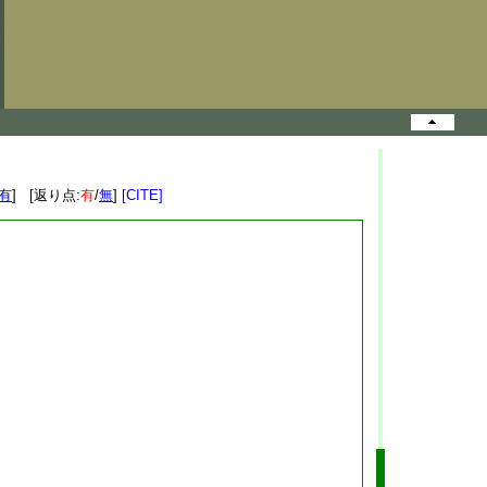
有
] [返り点:
有
/
無
]
[CITE]