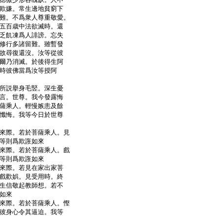
欺嫌。常生邊地貧窮下
難。不爲衆人尊重敬愛。
五百歳中法欲滅時。還
乏飢凍爲人誹謗。忘失
修行多諸留難。雖暫發
故尋復還沒。汝等從彼
爾乃消滅。於後得生阿
時彼佛當爲汝等授阿
所説擧身毛竪。深生憂
言。世尊。我今發露悔
薩乘人。輕慢嫉恚及餘
懺悔。我等今日於世尊
來際。若於菩薩乘人。見
等則爲欺誑如來
來際。若於菩薩乘人。戲
等則爲欺誑如來
來際。若見在家出家菩
戲歡娯。見受用時。終
生信敬起教師想。若不
如來
來際。若於菩薩乘人。慳
彼身心令其逼迫。我等