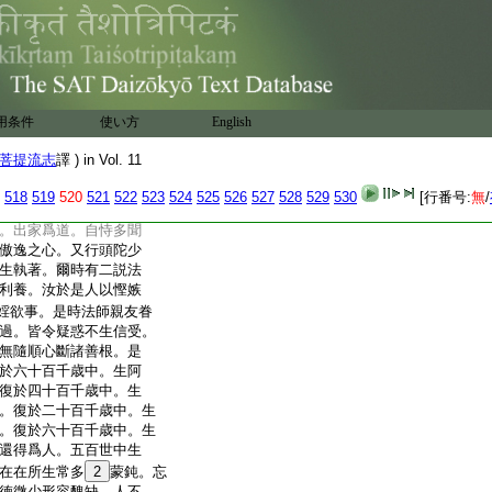
不能自起。彌勒菩薩。修
善男子。汝等應起。勿
於往昔造作惡業。於諸
毀辱障惱損害。隨自分
別。是故汝等。今爲業
用条件
使い方
English
法不能修行。時諸菩薩
偏袒右肩右膝著地合
菩提流志
譯 ) in Vol. 11
善哉世尊。願爲我等説
自調伏。我從今日更不
518
519
520
521
522
523
524
525
526
527
528
529
530
[行番号:
無
/
薩言。善男子。汝曾往
。出家爲道。自恃多聞
傲逸之心。又行頭陀少
生執著。爾時有二説法
利養。汝於是人以慳嫉
婬欲事。是時法師親友眷
過。皆令疑惑不生信受。
無隨順心斷諸善根。是
於六十百千歳中。生阿
復於四十百千歳中。生
。復於二十百千歳中。生
。復於六十百千歳中。生
還得爲人。五百世中生
在在所生常多
2
蒙鈍。忘
徳微少形容醜缺。人不