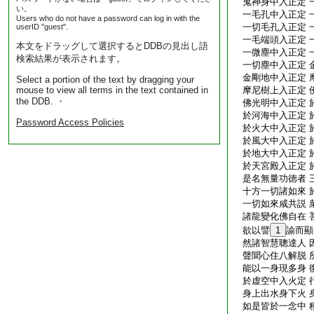
鬼神身中入正定 
い。
一毛孔中入正定 
Users who do not have a password can log in with the
一切毛孔入正定 
userID "guest".
一毛端頭入正定 
本文をドラッグして選択するとDDBの見出し語
一微塵中入正定 
検索結果が表示されます。
一切塵中入正定 
金剛地中入正定 
Select a portion of the text by dragging your
mouse to view all terms in the text contained in
摩尼樹上入正定 
the DDB. ・
佛光明中入正定 
於河海中入正定 
Password Access Policies
於火大中入正定 
於風大中入正定 
於地大中入正定 
於天宮殿入正定 
是名無量功徳者 
十方一切諸如來 
一切如來咸共説 
諸龍變化佛自在 
欲以譬
1
諭而顯
然諸智慧聰達人 
聲聞心住八解脱 
能以一身現多身 
於虚空中入火定 
身上出水身下火 
如是皆於一念中 