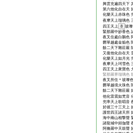
興雲充遍四天下 
第六他化自在天 
化樂天上赤珠色 
夜摩天上瑠璃色 
四王天上
8
玻瓈
緊那羅中妙香色 
夜叉住處白鵝色 
欝單越處金焔色 
餘二天下雜莊嚴 
又復他化自在天 
化樂天上如月光 
夜摩天上珂雪色 
四王天上衆寶色 
緊那羅界瑠璃色 
夜叉所住＊玻瓈色
欝單越境火珠色 
餘二天下雜莊嚴 
他化雷震如梵音 
兜率天上歌唱音 
於彼三十三天上 
護世四王諸天所 
海中兩山相撃聲 
諸龍城中頻伽聲 
阿脩羅中天鼓聲 