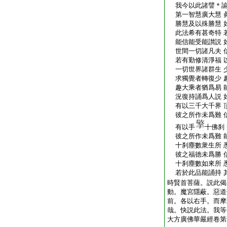
我今以此諸譬＊諭
第一智慧廣大慧 
勝慧及以殊勝慧 
此法希有甚奇特 
能信能受能讃説 
世間一切諸凡夫 
若有勤修清淨福 
一切世界諸群生 
求獨覺者轉復少 
趣大乘者猶爲易 
況復持誦爲人説 
有以三千大千界 
彼之所作未爲難 
有以手
十佛刹
彼之所作未爲難 
十刹塵數衆生所 
彼之福徳未爲勝 
十刹塵數如來所 
若於此品能誦持 
時賢首菩薩。説此偈
動。魔宮隱蔽。惡道
前。各以右手。而摩
哉。快説此法。我等
大方廣佛華嚴經卷第