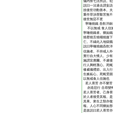
儀内禁七法所説。犯
説曰一法過去謂妄語
捨後世功勳善本。夫
重作罪渉歴艱苦無不
後世無惡不更
寧噉燒鐵 呑飮洋銅
不以無戒 食人信
寧噉燒鐵者。猶如鐵
燒脣燒舌燒咽燒腹下
亡。不縁此入地獄餓
説曰寧噉燒鐵呑飮洋
信施者。不持戒人外
實行自大憍人。少有
施謂宜應爾。不慮後
行人興輕蔑心。死輒
修威儀禮節。出入行
生嫉妬心。死輒受困
以無戒食人信施也
若人畏苦 亦不樂苦
勿造惡行 念尋變
若人畏苦者。己身畏
於人者後受其報。是
其果。衆生之類亦復
報。人心不同猶如形
是故説曰若人畏苦亦