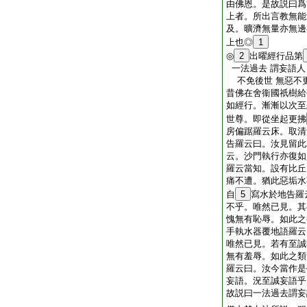
由佛恩。是故説曰爲
上者。所出言教無能
及。曠濟無量亦無邊
上也◎
1
◎
2
出曜經行品第
一法過去 謂妄語人
不免後世 無惡不
昔佛在舍衞國祇樹給
如經行。漸漸以次至
世尊。即從坐起更拂
房偏踞羅云床。取清
告羅云曰。汝見留此
云。沙門執行亦復如
羅云當知。設有比丘
痛不遭。猶此惡垢水
自
5
寫水於地告羅
不乎。唯然已見。其
愧無有恥辱。如此之
手執水器覆地語羅云
唯然已見。若有至誠
無有羞辱。如此之類
羅云曰。汝今當作是
妄語。況至誠妄語乎
故説曰一法過去謂妄