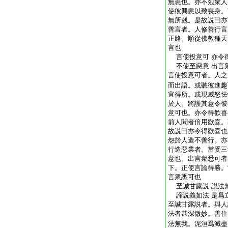
無患也。亦不剋衆人
使彼興恚以致喪身。
無所剋。是故説曰亦
善言者。人修善行言
正路。順從佛教種天
言也
言使投意可 亦令
不使至惡意 出言
言使投意可者。人之
而出語。或聽彼進趣
宜得所。或現威怒怯
於人。將護其意令彼
意可也。亦令得歡喜
前人聞者倍用歡喜。
故説曰亦令得歡喜也
怨於人造不善行。亦
行造惡業者。當受三
意也。出言衆悉可者
下。正使言論得勝。
言衆悉可也
至誠甘露説 説法
諦説義如法 是爲
至誠甘露説者。與人
法者甚深微妙。善住
法無我。泥洹爲滅盡