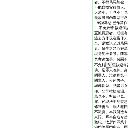
者。不得爲惡加被一
不能自益安得益人。
大若小。可見不可見
是故説曰勿造惡行念
至誠爲惡 已作當作
不免於苦 欲避何
至誠爲惡者。或復有
過去方作現在當作未
至。是故説至誠爲惡
者。衆生之類心好爲
現身犯王者禁。隨罪
禁亦復如是。習惡不
不免於
8
惡欲避何
傍。迎罪人魂神。身
問罪人。汝頗見第一
問罪人。云何男子。
城郭郡縣。見諸男女
便。父母推燥處濕。
爲見不。對曰已見。
慮。於現法中見善惡
修諸善法。罪人報曰
不識眞。本我所造今
來語。卿本自造今當
難犯。汝所作罪業非
沙門婆羅門所造。爾