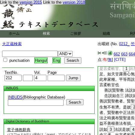
Link to the
version 2015
Link to the
version 2018
者無漏成就。彼賢聖
後無苦惱。是故説賢
解者。愚人習行好著
往趣三惡道。是故説
比丘
21
抱損意
義説如法説 是言
ホーム
検索
ご挨拶
組織
利
比丘＊抱損意者。比
不煩重。若處道俗處
大正蔵検索
出曜經 (No.
0212_
竺
説曰比丘＊抱損意也
中不離佛語。世俗煩
662
663
664
不躁言得忠也。義説
点:
有
/
無
]
[CITE]
punctuation
Hangul
Eng
身味身無所缺漏。是
是言柔軟甘。
1
出
TextNo.
Vol.
Page
足。如天甘露善心無
此卑家種。平等而説
言柔軟甘也
INBUDS
善説賢聖教 法説
念説如念三 諦説
INBUDS
(Bibliographic Database)
善説賢聖教者。賢聖
Search
生無不有濟。是故
者。賢聖教中正法所
法之時廣布賢聖道長
Digital Dictionary of Buddhism
益不善根善法有損。
説如
3
法説是故
4
電子佛教辭典
パスワードがない場合は「guest」でログインしてくださ
念三者。出言柔和爲