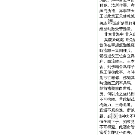
難犯。汝所作罪。亦
羅門所造。亦非諸天
王以此第五天使教誡
將詣
湯所隨罪輕
經歴劫數受苦難量。
非空非海中 非入
莫能於此處 避免
昔佛在釋翅痩迦惟羅
時流離王集四種兵。
營從退父王位自立爲
利。白流離王。王本
舍。到佛精舍爲釋子
爲王便啓此事。今時
駕欲往報怨。佛知其
時流離王躬率兵馬。
即前禮覲前白世尊。
茂。何以捨之坐枯樹
不可捨離。昔此樹茂
樹蔭力。王尋退還。
宜還不應前進。所以
親。必
8
佐神力不
恒坐樹下乎。如來見
不可得避。此宿命智
當受苦即從坐而去。