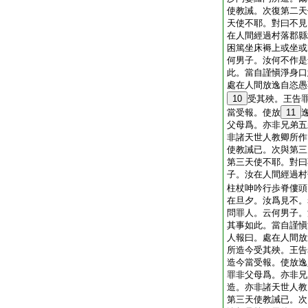
使教誡。次復第二天
天使不耶。對曰不見
在人間經過村落郡縣
困篤坐床褥上或坐或
何男子。汝何不作是
此。當自謹愼淨身口
處在人間放逸自恣愚
10
受其殃。王告
當受報。使放
11
父母爲。亦非兄弟五
非諸天世人教卿所作
使教誡已。次與第三
第三天使不耶。對曰
子。汝在人間經過村
柱杖呻吟行歩脊僂頭
在旦夕。汝爲見不。
問罪人。云何男子。
其事如此。當自謹愼
人報曰。處在人間放
所造今受其殃。王告
造今當受報。使放逸
罪非父母爲。亦非兄
造。亦非諸天世人教
第三天使教誡已。次