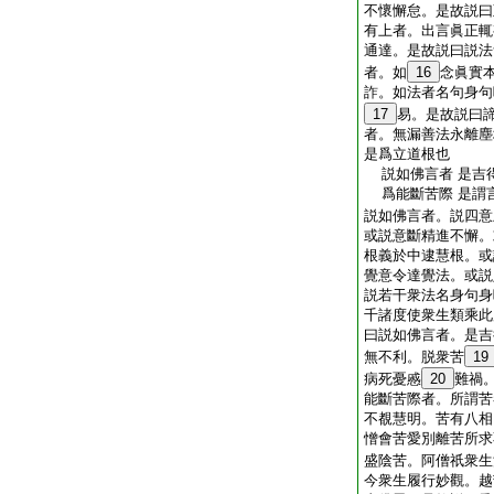
不懷懈怠。是故説曰
有上者。出言眞正輒
通達。是故説曰説法
者。如
16
念眞實
詐。如法者名句身句
17
易。是故説曰
者。無漏善法永離塵
是爲立道根也
説如佛言者 是吉
爲能斷苦際 是謂
説如佛言者。説四意
或説意斷精進不懈。
根義於中逮慧根。或
覺意令達覺法。或説
説若干衆法名身句身
千諸度使衆生類乘此
曰説如佛言者。是吉
無不利。脱衆苦
19
病死憂慼
20
難禍
能斷苦際者。所謂苦
不覩慧明。苦有八相
憎會苦愛別離苦所求
盛陰苦。阿僧祇衆生
今衆生履行妙觀。越