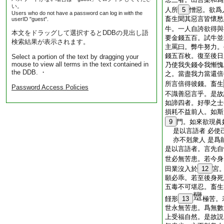
い。
人所
5
憎惡。欲爲
Users who do not have a password can log in with the
畜生聞其惡言皆懷愁
userID "guest".
牛。一人自誇欲得與
本文をドラッグして選択するとDDBの見出し語
要金錢五百。試牛並
検索結果が表示されます。
主罵曰。弊牛努力。
錢五百枚。復至後日
Select a portion of the text by dragging your
mouse to view all terms in the text contained in
乃使我失錢令我慚愧
the DDB. ・
之。當盡我力當還倍
所言倍得彼錢。畜生
Password Access Policies
不識善惡言乎。是故
如諦四者。好學之士
損耗不益前人。如斯
9
門。如來欲現眞
是以言語者 必使
亦不剋衆人 是爲
是以言語者。言先自
世必無苦患。若今身
田業沒入於
12
宮
願必乖。若至後身死
五毒不可堪忍。畜生
饉形
13
極苦。
世永無苦患。爲無數
上受福自然。是故説