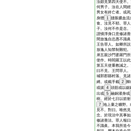
汝頗見第四天使不。
何男子。汝在人間經
男女有終亡者。或死
身體
1
膖脹膿血流
食。汝見不耶。罪人
子。汝何不作是念。
謹愼淨身口意修諸善
間放逸自恣愚不識眞
王告罪人。如卿所説
放逸人知禁制難犯。
弟五親沙門婆羅門所
使作。時閻羅王以此
第五天使重教誡之。
曰不見。王問罪人。
城郭郡縣村落。見諸
縛。或截手截
2
脚
或拔
4
頭筋或以鋸
出或
5
融銅灌身或
樹。經於七日以箭射
7
地上棄之曠野。
見不。對曰。唯然見
念。於現法中其事如
修諸善法。罪人報曰
不識眞。本我所造今
所説。卿本自造今當