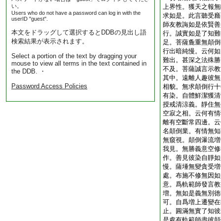
い。
上界性。獲天之報無
Users who do not have a password can log in with the
求如是。此言聽受廕
userID "guest".
師友教誨如是依賢善
本文をドラッグして選択するとDDBの見出し語
行。誠實如是了知難
検索結果が表示されます。
足。菩薩麁重無顛倒
行出暗純慢。云何如
Select a portion of the text by dragging your
難出。甚深之法殊勝
mouse to view all terms in the text contained in
不及。菩薩誠言示教
the DDB. ・
其中。遠離人趣彼無
Password Access Policies
相貌。無求顛倒行十
有染。自體鮮潔獲清
授戒清涼義。靜住無
空寂之相。云何有情
離有空斷常四邊。云
名顛倒業。有情無知
無窺視。顛倒瀑流増
我見。無勝義意空修
作。善見彼染自靜如
慢。薩埵無變貪受増
處。布施不修無因如
意。爲軌範師發言教
増。無如是義無別徳
可。自爲増上遷變在
止。圓滿無實了知彼
是處有軌範師盡彼顛