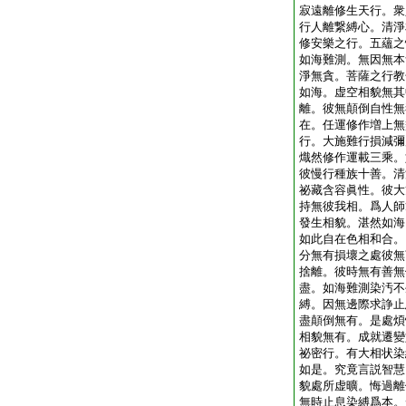
寂遠離修生天行。衆
行人離繋縛心。清淨
修安樂之行。五蘊之
如海難測。無因無本
淨無貪。菩薩之行教
如海。虚空相貌無其
離。彼無顛倒自性無
在。任運修作増上無
行。大施難行損減彌
熾然修作運載三乘。
彼慢行種族十善。清
祕藏含容眞性。彼大
持無彼我相。爲人師
發生相貌。湛然如海
如此自在色相和合。
分無有損壞之處彼無
捨離。彼時無有善無
盡。如海難測染汚不
縛。因無邊際求諍止
盡顛倒無有。是處煩
相貌無有。成就遷變
祕密行。有大相状染
如是。究竟言説智慧
貌處所虚曠。悔過離
無時止息染縛爲本。