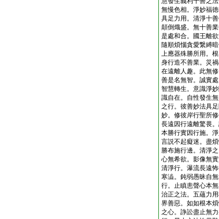
慧發生義利十善之法
無慢色相。淨妙福徳
具足力用。清淨十善
顛倒熾盛。無十善業
是處和合。國王離欲
隨順煩惱貪愛繋縛暗
上應器殊勝所用。根
身行造不善業。災禍
在遠離人趣。此無修
善是名無智。誠實處
智慧轉生。意識淨妙
識自在。自性發生無
之行。彼善妙法具足
妙。修彼岸行聖所修
長遠因行遠離驚畏。
本勝行實因行施。淨
言説不起癡迷。盡煩
勝布施行邊。清淨之
心無希欲。影像無實
清淨行。瀑流長遠怖
寒澁。鈍弱愚昧自無
行。止瞋恚聲心本無
治正之法。五蘊力用
界善惡。如如根本煩
之心。諍訟盡止無力