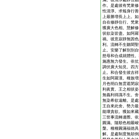
作。是處彼有梵衆修
性清淨。求報身行善
上最勝増長上上。如
自在修靜住行。梵衆
獲廣大色相。慧解修
状欲染皆盡。如阿羅
禍。彼意寂靜無因色
利。流轉不生聽聞聖
止。安樂了解別別自
慈母和合成就體性。
施惠無力發生。依仗
調伏廣大知見。四方
止。和合發生彼吉祥
生如阿羅漢。種族増
月色明白無雲遮閉寂
利眞實。王之相状姿
無義利得識不生。舍
無染希欲遠離。是處
王自來此舍。勢力最
能壞貪欲。獲如來藏
三世事流轉邊際。依
圓滿。隨順色相嚴峻
槃。種種圓滿福徳具
解。是處制度無顛倒