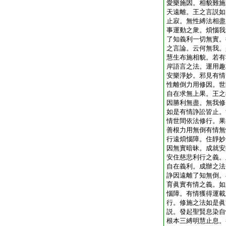
愛樂施因。相貌難施
天遠離。王之言説如
止寂。無性縛法相盡
事運動之衆。煩惱我
了知義利一切無實。
之言論。云何無我。
慧生布施相貌。若有
岸語言之法。運用趣
安樂淨妙。邪見有情
性離倒力用修因。世
自在求無上果。王之
因勝利無盡。無我修
如是有情諍訟皆止。
情世間依法修行。果
善根力用無倒有情無
行遠煩惱障。住靜妙
因無實暗昧。成就安
安住慈悲利行之義。
自在義利。成辦之法
諍因遠離了知無倒。
育眞實有情之義。如
惱障。有情獲得運載
行。修施之法如是眞
説。發起聖賢息染自
根本三縛明慧止息。