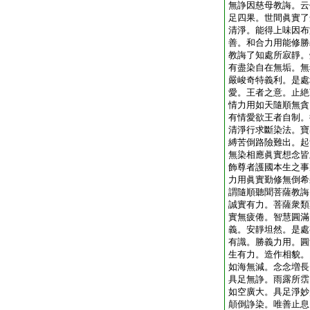
無諍因慈母教誨。云
足四果。世間眞實了
清淨。能得上味因布
善。和合力用能修勝
教誨了知處所寂靜。
有盡染自在無垢。無
嚴峻奇特義利。是處
愛。王者之意。止絶
情力用如天隨順無貪
有情愛欲王者自制。
清淨行求斷染法。寶
縛苦倒路險難出。起
無染相應眞實想念皆
飾尊者護國本生之事
力用眞實勤修無倒希
謂隨順聽聞菩薩教誨
誠實有力。菩薩衆類
實無疲倦。智慧圓滿
義。安靜坦然。是處
有識。勝義力用。圓
生有力。造作相貌。
如海無減。念念増長
具足無諍。雨露所霑
如空廣大。具足淨妙
顛倒諍染。唯善止息