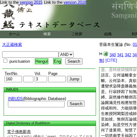
Link to the
version 2015
Link to the
version 2018
菩薩之行。發起隨順
大梵行圓滿修作。彼
甚深増上妙行。了知
就根本自性。住於過
擔負重任。徳行眞實
恚有情其心不生。又
ホーム
検索
ご挨拶
組織
利
恚生。如是有學戒徳
息。了知輪囘自性邊
大正蔵検索
菩薩本生鬘論 (No.
01
果。寂靜安樂圓滿依
變。智慧爲上。是處
340
341
342
34
法師眞實出生自在之
無
]
[CITE]
punctuation
Hangul
Eng
言。無相之意圓滿息
盡。是時彼煩惱障寂
TextNo.
Vol.
Page
語言。云何遠離童女
離。云何染本。貪欲
遷變求染障盡勝義無
INBUDS
是。行寂靜因了知無
縛。寂然修作離倒言
INBUDS
(Bibliographic Database)
論圓滿見性相應智慧
Search
得戒和尚。力能損壞
生教授阿闍梨證戒師
至如彼。無倒言論彼
Digital Dictionary of Buddhism
染縛。如是空性方便
何了達業用。智慧了
電子佛教辭典
一切塔廟梵天福因了
パスワードがない場合は「guest」でログインしてくださ