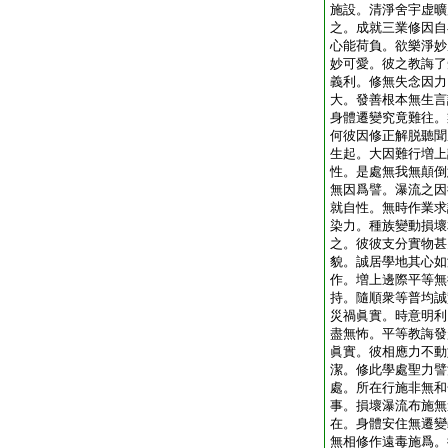
施設。清淨舍宇虚曠
之。成就三業修因自
心能荷負。欲樂淨妙
妙可愛。彼之教誨了
義利。修無失念因力
大。發善根本無生言
身體遷變究竟難往。
何彼因修正解脱聽聞
生起。大因難行増上
性。是處無我無顛倒
無因爲譬。瀑流之因
就自性。無時作業求
染力。種族變動損壞
之。彼彼支分實物甚
貌。誠居學地其心如
作。増上邊際平等無
持。隨順衆等普均誠
災禍眞實。時意明利
盡無怖。平等教誨發
眞實。彼相應力不動
潔。修此學處聖力譬
處。所在行施非無和
事。損壞瀑流布施無
在。身體安住無遷變
無相修作遠毒施爲。