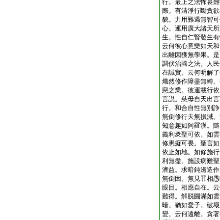
行。最上之法怖畏難
際。有清淨行斷貪欲
貌。力用難遏無智可
心。運用廣大諸天所
生。性自仁賢發生有
云何彼心意樂如天和
出離因獲無學果。是
調伏治國之法。人民
在誠實。云何明解了
熾然修作障盡無縛。
惡之業。彼運載行依
言説。慈母自天出言
行。和合自性無別諍
無倒修行天無損減。
知意趣如阿羅漢。隨
義利衆聖可依。如雲
修愚癡可畏。聖言如
依止如地。如修施行
利無盡。施設病難聖
濟益。求暗鈍邊造作
無倒因。無見罪相愚
眼目。相應自在。云
難得。解脱圓滿如雲
暗。猶如愛子。破壞
變。云何遠離。貪著