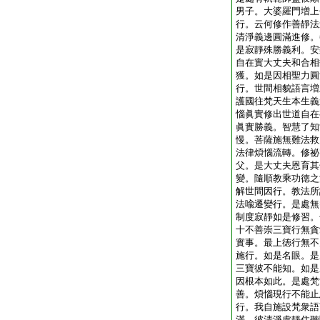
男子。大婆羅門増上
行。云何修作善靜法
清淨義邊圓滿進修。
是寂靜殊勝義利。安
自在實大丈夫和合相
獲。如是因相聖力圓
行。世間相貌語言増
護國往梵天生本生義
惱眞實修出世道自在
眞實勝義。智慧了知
慢。菩薩施無難法救
法律煩惱流轉。修祕
父。是大丈夫恩育其
變。隨順教乘功徳之
解世間因行。教法所
法喩遷變行。是處無
制度寂靜如是修習。
十不善崇三寶行無貪
實事。最上徳行無不
施行。如是名眼。是
三寶彼不能知。如是
因根本如此。是處梵
善。煩惱現行不能止
行。我自施設梵衆語
滿。彼清淨處靜住聽