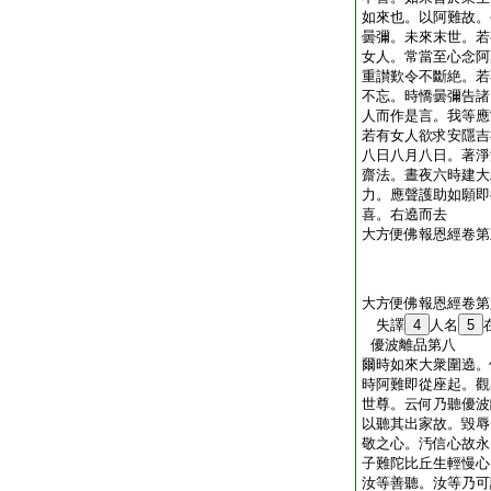
如來也。以阿難故。
曇彌。未來末世。若
女人。常當至心念阿
重讃歎令不斷絶。若
不忘。時憍曇彌告諸
人而作是言。我等應
若有女人欲求安隱吉
八日八月八日。著淨
齋法。晝夜六時建大
力。應聲護助如願即
喜。右遶而去
大方便佛報恩經卷第
大方便佛報恩經卷第
失譯
4
人名
5
優波離品第八
爾時如來大衆圍遶。
時阿難即從座起。觀
世尊。云何乃聽優波
以聽其出家故。毀辱
敬之心。汚信心故永
子難陀比丘生輕慢心
汝等善聽。汝等乃可