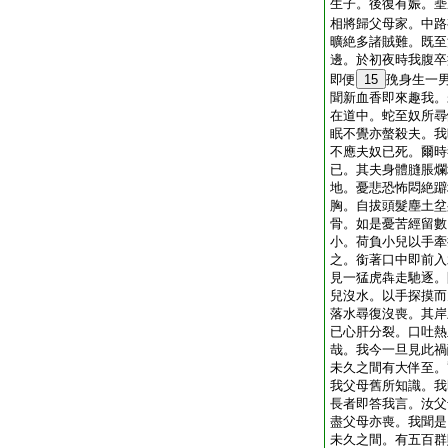
生子。後復有娠。埀
相將歸父母家。中路
曠絶多諸賊難。既至
邊。於初夜時我腹卒
即便
15
㝃身生一
聞新血香即來趣我。
在道中。蛇至奴所尋
眠不覺亦螫殺夫。我
不應夫奴已死。爾時
已。其夫身體膖脹爛
地。憂悲恐怖悶絶躃
胸。自拔頭髮塵土坌
骨。如是憂苦經留數
小。荷負小兒以手牽
之。銜著口中即前入
見一猛虎犇走馳逐。
兒沒水。以手探摸而
落水尋復沒喪。其岸
已心肝分裂。口吐熱
哉。我今一旦見此禍
未久之間有大伴至。
我父母舊所知識。我
長者即答我言。汝父
盡父母亦喪。我聞是
未久之間。有五百群