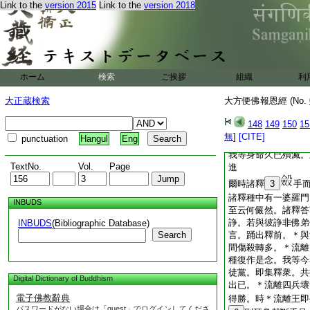
應恐怖令彼退散。即
Link to the
version 2015
Link to the
version 2018
共射之令箭莫傷。即
四十里挽弓射之。箭
流離王見是事已。即
十日。復起四兵伐諸
議言。＊流離惡人不
ホーム
検索
ご挨拶
組織
利
危害。爾時諸釋復立
鎧莫令傷人。時諸釋
大正蔵検索
大方便佛報恩經 (No.
所著鎧仗鉀鉀斷壞裸
心懷怖懼。即集諸臣
148
149
150
15
不全濟。中有第一大
無
]
[CITE]
punctuation
Hangul
Eng
皆佛弟子。持不殺戒
我等身命久已殞滅。
TextNo.
Vol.
Page
進
爾時諸釋
3
手
諸釋種中有一婆羅門
INBUDS
至云何儼然。諸釋答
諍。若與彼諍非佛弟
INBUDS
(Bibliographic Database)
Search
言。踊出釋前。＊與
間傷殺轉多。＊流離
種復作是念。我等今
徒黨。即集釋衆。共
Digital Dictionary of Buddhism
出已。＊流離四兵壞
電子佛教辭典
得勝。時＊流離王即
パスワードがない場合は「guest」でログインしてくださ