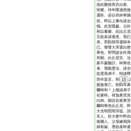
捨此難捨而共出家。
快樂。待年限過然後
還俗。必以衣鉢奉施
前。即以上事向諸女
惱。此安隱處。云何
和以毒藥。此比丘尼
五欲多諸過患。我已
美。而勸我等還歸本
已。擧聲大哭還出僧
華色。即問諸女何爲
所願。比丘尼言。汝
家不蒙聽許。時華色
者。我能度汝。諸女
從度爲弟子。時諸釋
而作是言。和
13
親族喪亡。割削耳鼻
爾時和＊上報諸弟子
在家時。荷負衆苦其
白師。願説在家衆苦
爾時華色比丘尼。即
大光明照閻浮提。請
非人。於大衆中即自
衞國人。父母嫁我與
婦有娠。埀欲産時還