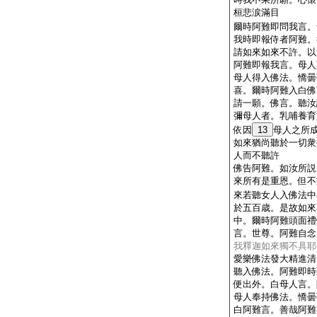
桓悲涙滿目
爾時阿難即問我言。
我時即報侍者阿難。
請如來如來不許。以
阿難即報我言。母人
母人得入佛法。憍曇
喜。爾時阿難入白佛
請一願。佛言。聽汝
彌母人者。乳哺養育
依因
13
母人之所
如來猶尚聽於一切衆
人而不聽許
佛告阿難。如汝所説
來所有是重恩。但不
來若聽女人入佛法中
於五百歳。是故如來
中。爾時阿難頭面禮
言。世尊。阿難自念
我釋迦如來獨不具耶
愛樂佛法發大精進清
聽入佛法。阿難即時
便出外。白母人言。
母人奉持佛法。憍曇
白阿難言。善哉阿難