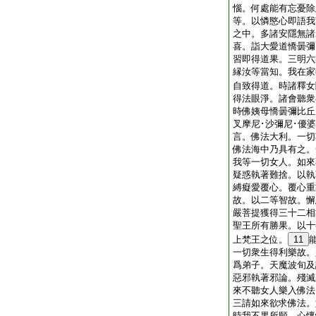
惱。何處能有忘憂除
等。以憐愍心即語我
之中。多諸安隱無諸
喜。詣大愛道憍曇彌
習即得道果。三明六
縁汝等當知。我在家
自致得道。時諸釋女
得法眼淨。諸會聽衆
時佛姨母憍曇彌比丘
叉摩尼･沙彌尼･優
言。佛法大利。一切
佛法海中乃具有之。
我等一切女人。如來
疑惑執著難捨。以執
縛癡愛覆心。覆心重
故。以二等智故。懈
嚴菩提獲得三十二相
聖王所有勝果。以十
上梵王之位。
11
一切衆生得利樂故。
爲弟子。天魔波旬及
惡邪執著邪論。殘滅
來不聽女人樂入佛法
三請如來欲求佛法。
時我不果所願。心懷