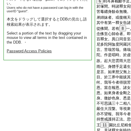
6
刵耳鼻截斷手足
い。
於塚間。時諸釋女宛
Users who do not have a password can log in with the
userID "guest".
苦毒纒身餘命無幾。
弟姉妹者。或復稱天
本文をドラッグして選択するとDDBの見出し語
其中有第一釋女告諸
検索結果が表示されます。
從佛聞。若有
8
一
Select a portion of the text by dragging your
念佛至心歸命者。即
mouse to view all terms in the text contained in
百釋女。異口同音至
the DDB. ・
尼多陀阿伽度阿羅訶
言。苦哉苦哉。痛哉
Password Access Policies
陀。作是唱時。於虚
故。起大悲雲雨大悲
雨已。身體手足還生
是言。如來慈父無上
目。於三界中能拔其
何。我等今者得脱苦
恩。當念報恩。諸女
恩。如來身者金剛之
身。微妙色身。悉是
不可思議三十二相八
嚴住大涅槃。等視衆
亦不望報。我等今者
持禁戒護持正法。思
王
11
園比丘尼精
尼。見諸釋女年時幼