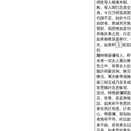
得使母人稱遂本願。
教。母人聞已悲喜交
身。今日乃得貿易寶
代謝不定。始於今日
命財者。衆縁所共無
寶財。我思惟如是功
恭敬供養之想。白言
如來祕教當盡奉行。
失。如來即
1
當宣
犯
爾時憍曇彌母人。即
未來一切女人重白佛
世之中。有善女人信
聽許得蒙其例。佛言
佛法。漸次修學戒施
家三歸五戒乃至具戒
皆悉聽許恣意修習。
泥洹。時憍曇彌聞是
言。世尊。若是果報
説。如來終不有恩於
衆生而計有恩。計有
心。憍曇彌。當知如
者無有平等。何以故
來不瞋。若有衆生以
不喜。如來普於衆生