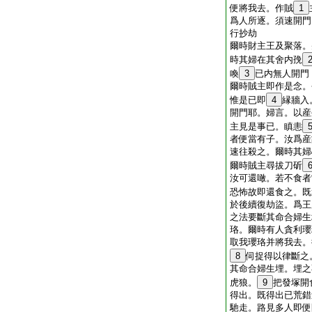
便將我去。作賊
1
爲人所逐。須速開門
行抄劫
爾時財主王及聚落。
時其婦在其舍内㝃
喚
3
已内無人開門
爾時賊主即作是念。
惟是已即
4
縁牆入
開門耶。婦言。以産
主見是事已。瞋恚
者便當有子。汝爲産
速往殺之。爾時其婦
爾時賊主尋拔刀斫
汝可還噉。若不食者
恐怖故即還食之。既
於後續復劫盜。爲王
之法要斷其命合婦生
珞。爾時有人貪利瓔
取我瓔珞并將我去。
8
伺捉得以律斷之
其命合婦生埋。埋之
虎狼。
9
把發塚開
得出。既得出已荒錯
馳走。路見多人即便