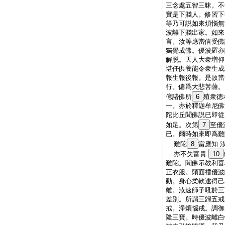
三念處五智三昧。不
實是下賤人。修習下
等乃可説如來煩惱無
波離下賤出家。如來
言。汝等應當信受佛
獨覺成佛。優波羅亦
解脱。天人大衆増仰
堪任供養能令衆生成
報生報後報。是故當
行。偏爲大悲菩薩。
億諸佛所
6
殖衆徳
一。亦於釋迦牟尼佛
陀比丘聞佛説已即從
如足。次第
7
至優
已。爾時如來即爲難
難陀
8
當應知 
亦不失富貴
10
難陀。聞佛示教利喜
正衣服。頭面禮優波
動。身心柔軟逮得己
離。汝速師子吼於三
差別。所謂三歸五戒
戒。淨煩惱戒。調御
隆三寶。時優波離白