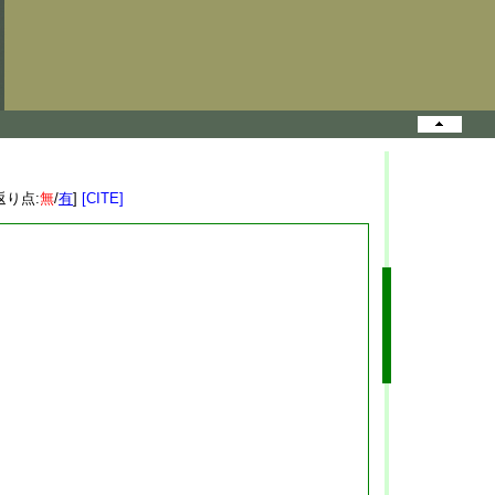
返り点:
無
/
有
]
[CITE]