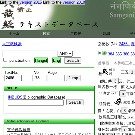
Link to the
version 2015
Link to the
version 2018
無垢淨光
轉法輪
如法
尊勝
普通
已上第二
ホーム
検索
ご挨拶
愛染王法
組織
利
經曰。造像安於西。
大正蔵検索
玄祕抄 (No.
2486_
實
仍敬愛行之
或依小野大次第十七
384
385
386
38
界成身會。羯磨會行
punctuation
Hangul
Eng
道場觀 本尊種三有
或重
三五
1
TextNo.
Vol.
Page
種
吽
師口傳
3
云。此二
達各教一樣。依之人
INBUDS
非他尤不可
5
可祕
INBUDS
(Bibliographic Database)
Search
紇哩
或傳云。
愛＊之花。白
6
者
故爲染三昧耶也
云云
Digital Dictionary of Buddhism
此傳非無證據。瑜祇
身色如日暉住
7
於
電子佛教辭典
パスワードがない場合は「guest」でログインしてくださ
髻師子冠利毛忿怒形