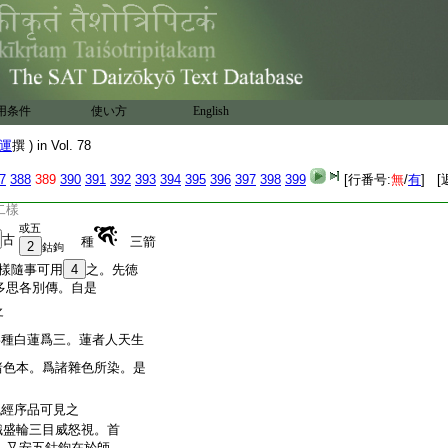
用条件
使い方
English
行人面西對
22
云云
運
撰 ) in Vol. 78
尊行之。或依金剛
7
388
389
390
391
392
393
394
395
396
397
398
399
[行番号:
無
/
有
] [
之
二樣
或五
古
種
三箭
2
鈷鉤
樣隨事可用
4
之。先徳
多思各別傳。自是
之
爲種白蓮爲三。蓮者人天生
諸色本。爲諸雜色所染。是
經序品可見之
熾盛輪三目威怒視。首
。又安五鈷鉤在於師