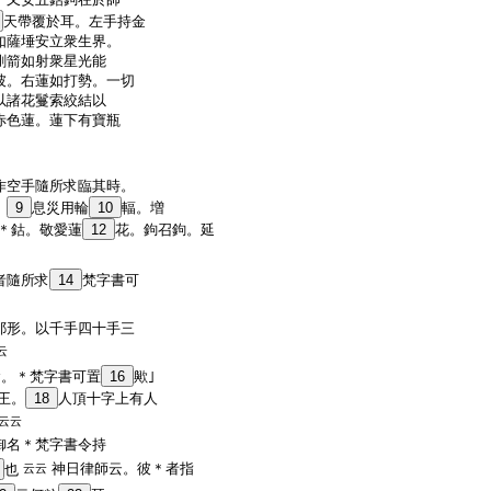
天帶覆於耳。左手持金
如薩埵安立衆生界。
剛箭如射衆星光能
彼。右蓮如打勢。一切
以諸花鬘索絞結以
赤色蓮。蓮下有寶瓶
作空手隨所求臨其時。
。
9
息災用輪
10
輻。増
＊鈷。敬愛蓮
12
花。鉤召鉤。延
者隨所求
14
梵字書可
耶形。以千手四十手三
云
。＊梵字書可置
16
歟｣
王。
18
人頂十字上有人
云云
御名＊梵字書令持
神日律師云。彼＊者指
也
云云