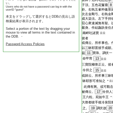
い。
子頂。五色花鬘垂
8
Users who do not have a password can log in with the
鈴。右執五峯杵儀形
userID "guest".
次左金剛弓。右執金
本文をドラッグして選択するとDDBの見出し語
成大染法。左下手持
検索結果が表示されます。
惡心衆速滅無有疑。
嚴身。作結跏趺坐住
Select a portion of the text by dragging your
mouse to view all terms in the text contained in
兩畔吐諸寶
云云
the DDB. ・
彼者
或傳云。所求事也。
Password Access Policies
以三昧耶置彼手成願
益
11
寶珠。調伏一
命甲冑
13
云云
三寶院權僧正云。彼
令持之
15
云云
或師云。所求事三昧
昧耶形可准知之
＊云
此傳有興。或可觀念
祕傳云。
17
令持人
王六粒。宛如牛王
＊
大僧都彼手後冷泉院
之。
19
調伏故
20