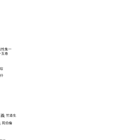
法性集一
十五卷
琮
什
洹義
竺道生
義
苑伯倫