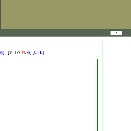
有
] [返り点:
無
/
有
]
[CITE]