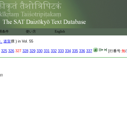
賓竺法汰難
25
往返
四首
用条件
使い方
English
9_
道宣
撰 ) in Vol. 55
325
326
327
328
329
330
331
332
333
334
335
336
337
[行番号:
無
/
什