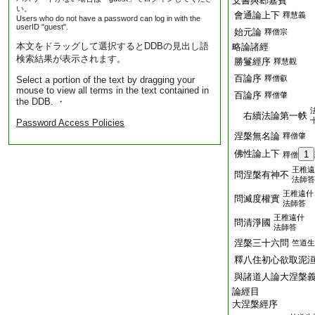
支書與郄嘉賓
い。
會通論上下
釋慧義
Users who do not have a password can log in with the
userID "guest".
始元論
釋僧宗
本文をドラッグして選択するとDDBの見出し語
略論諸經
検索結果が表示されます。
勝鬘經序
釋慧觀
百論序
釋僧叡
Select a portion of the text by dragging your
mouse to view all terms in the text contained in
百論序
釋僧肇
the DDB. ・
右續法論第一帙
Password Access Policies
涅槃無名論
釋僧肇
佛性論上下
1
釋僧
王稚遠
問涅槃有神不
法師答
王稚遠什
問滅度權實
法師答
王稚遠什
問清淨國
法師答
涅槃三十六問
竺道生
釋八住初心欲取泥
與諸道人論大涅槃
論經目
大涅槃經序