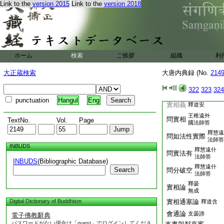
不眞空論
釋僧肇
Link to the
version 2015
Link to the
version 2018
23
郄嘉
本無難問
24
郄答
26
郄與法濬書
郄與開法師書
郄與支法師書
ホーム
検索
ご挨拶
組織
利
桓敬道王稚
心無義
遠難桓答
大正蔵検索
大唐内典録 (No.
214
釋心無義
劉遺民
322
323
324
法性論上下
釋慧遠
punctuation
Hangul
Eng
實相義
釋道安
王稚遠外
問實相
TextNo.
Vol.
Page
國法師答
釋慧遠
問如法性實際
法師答
INBUDS
釋慧遠什
問實法有
法師答
INBUDS
(Bibliographic Database)
釋慧遠什
Search
問分破空
法師答
釋曇
實相論
無成
Digital Dictionary of Buddhism
實相通塞論
釋道含
會通論
支曇諦
電子佛教辭典
パスワードがない場合は「guest」でログインしてくださ