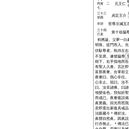
元王仁
丙寅 二
七
三十三
貞定王介
癸酉
世尊示滅五
辛卯
三十四
第十祖脇尊
己亥
初將誕。父夢一白
明珠。從門而入。光
伏馱尊者。執侍左右
不至席。遂號脇尊
樹下。右手指地而告
有聖人入會。言訖即
富那夜奢。合掌前立
夜奢曰。我心非往。
心非止。祖曰。汝不
曰。汝非諸佛。曰諸
地變金色。預知於聖
而成已。夜奢復説偈
眞實義。回光而照我
意即度出家復具戒品
法眼藏今＊傳於汝。
眞體自然眞。因眞説
行亦無止。＊傳法已
火自焚。四衆以衣裓