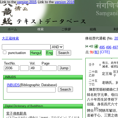
Link to the
version 2015
Link to the
version 2018
寶座。彼佛記我云。
傳至教。今符師説。
復圓戒相。乃告之曰
汝。勿令斷絶。乃説
不名法。若了心非心
入師子奮迅三昧。踊
ホーム
検索
ご挨拶
組織
利
却復本座。化火自焚
寶函。建浮圖寘于上
大正蔵検索
佛祖歴代通載 (No.
20
申歳也
襄
頃王壬臣
癸卯
495
496
497
子
点:
無
/
有
]
[CITE]
punctuation
Hangul
Eng
頃王
匡王班
己酉
子
有云。此年
TextNo.
Vol.
Page
○
壬子
滅者。破邪
二十四
匡
定王瑜
乙卯
子
INBUDS
二十五
老聃氏。於
丁巳
INBUDS
(Bibliographic Database)
Search
陳郡苦縣頼郷曲仁
韓名乾字元畢。母曰
八十年而生於李樹下
伯陽。身長四尺六寸
Digital Dictionary of Buddhism
髆尖
闊聃耳髼頭
電子佛教辭典
道祕于心。三寶之徳
パスワードがない場合は「guest」でログインしてくださ