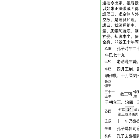
遂捨令出家。祖尋授
以如來正法眼藏＊傳
説偈曰。虚空無内外
空故。是達眞如理。
讃曰。我師禪祖中。
量。悉獲阿羅漢。爾
神變。却復本坐。儼
全身。即景王十年丙
孔子時年二十
乙亥
年已七十九
老聃是年薨
己卯
四月王崩。劉
辛巳
朝作亂。十月晋納
是爲
悼王
三十一
悼
敬王丐
壬午
弟
子朝立王。治四十
14
冬克
鞏
乙酉
謂王城爲西周
十一年乃魯
壬辰
孔子爲魯司寇
辛丑
孔子去魯適
癸卯