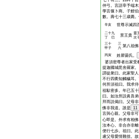
仲弓。言語宰予端木
學言偃卜商。子鯉伯
數。壽七十三歳薨。
世尊示滅四
辛亥
二十九
靈
景王貴
丁 巳
次
三十
三
第八祖佛
甲子
六
丙寅
姓瞿曇氏。
婆須密尊者出家受
提迦國城毘舍羅家。
謂徒衆曰。此家聖人
不行四衢知觸穢耳。
何所須祖曰。我求侍
祖馱密多。年已五十
曰。如汝所説眞吾弟
拜而説偈曰。父母非
佛非我道。誰是
11
言與心親。父母非可
心即是。外求有相佛
汝本心。非合亦非離
便行七歩。祖曰。此
慮父母愛情難捨。故