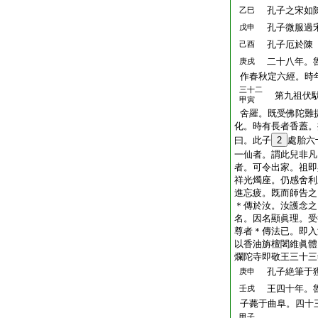
孔子之宋如
乙巳
孔子微服過
戊申
孔子厄於陳
己酉
二十八年。魯
庚戌
作春秋定六經。時
三十二
第九祖伏馱
甲寅
舍羅。既受佛陀難
化。時有長者香蓋。
曰。此子
2
處胎六
一仙者。謂此兒非凡
者。可令出家。祖即
祥光燭座。仍感舍利
進忘疲。既而師告之
＊傳於汝。汝護念之
名。因名顯眞理。受
尊者＊傳法已。即入
以香油旃檀闍維眞體
爛陀寺即敬王三十三
孔子絶筆于
庚申
王四十年。魯
壬戌
子薨于曲阜。四十
甲子