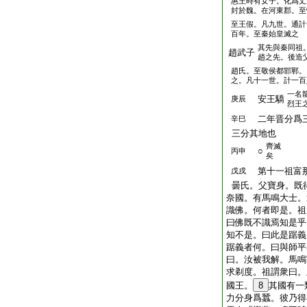
惠王時有女子。化爲丈
封於魏。在河東郡。至
至王假。凡九世。通計
百年。至秦始皇滅之
其先與秦同祖
趙武子
趙之先。後造
趙氏。至敬侯都邯鄲。
之。凡十一世。計一百
一名
安王驕
庚辰
烈王
二年晋分爲三
辛巳
三分其地也
齊滅
○
丙申
矣
第十一祖富那
戊戌
曇氏。父寶身。既
奈國。有馬鳴大士。
識佛。何者即是。祖
曰佛既不識焉知是乎
知不是。曰此是踞義
踞義者何。曰與師平
曰。汝被我解。馬鳴
求剃度。祖謂衆曰。
國王。
8
其國有一
力分身爲蠶。彼乃得