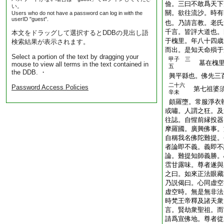
儉。三曰不敢爲天下
い。
關。欲往流沙。時有
Users who do not have a password can log in with the
userID "guest".
也。乃請言教。老氏
千言。皆評大道也。
本文をドラッグして選択するとDDBの見出し語
于槐里。年八十四歳
検索結果が表示されます。
而出。是知天命殞于
Select a portion of the text by dragging your
甲子 三
墓在槐里
mouse to view all terms in the text contained in
五
the DDB. ・
興平縣也。佛先三
二十六
Password Access Policies
第七祖婆須
辛未
頗羅墮。常服淨衣
或嘯。人謂之狂。及
往誌。自惺前縁投器
摩羅國。廣興佛事。
自稱我名佛陀難提。
者論即不義。義即不
論。難提知師義勝。
霑甘露味。尊者遂與
之曰。如來正法眼藏
乃説偈曰。心同虚空
虚空時。無是無非法
時梵王帝釋及諸天衆
言。賢劫衆聖祖。而
請爲宣佛地。尊者從