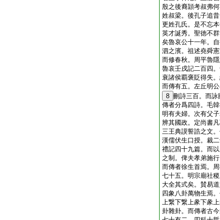
殷之後裔頴考叔弗何
姓叔梁。後孔子追昔
更姓孔氏。是不忘本
英才誕秀。聖徳不群
矣魯哀公十一年。自
泗之濱。祖述堯舜憲
而修春秋。周平魯隱
魯哀壬戌記二百四。
衰諸侯覇褒貶得失。
而傳有五。左丘明公
8
刪詩三百。而詠
傳者分爲四詩。毛韓
明有夫婦。次有父子
辨其國政。定尚書凡
三王典謨誓誥之文。
漢儒伏生口授。裁二
禮記四十九篇。而以
之制。俾夫孝弟施行
而傳者徐生首焉。周
七十五。明宗廟社稷
大全其式矣。賛易道
四象八卦萬物生焉。
上繋下繋上彖下彖上
卦雜卦。而傳者古今
七十有二。四科十哲