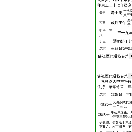
即貞王二十七年己亥
一名
考王嵬
辛丑
貞王
考
威烈王午
丙辰
子
甲子 三
王十九年
八
○通鑑始于此
丁丑
王命趙魏韓爲
戊寅
佛祖歴代通載卷第
佛祖歴代通載卷第
嘉興路大中祥符禪
住持 華亭念常 
韓魏趙 雷
戊寅
其先與周同
韓武子
子至王安。
畢公萬之後。
魏武子
○時秦王嘗欲
子夏經。義客段干木過
下和合。未可圖也。有