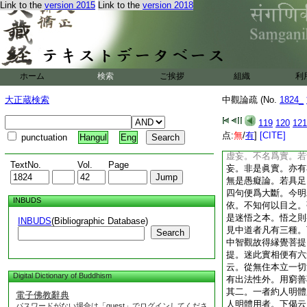
Link to the
version 2015
Link to the
version 2018
益雖竟疑執未盡。更
聞得益便樂欲聞。前
雖後得益而得無所得
也。三者自上已來明
相用。問云何爲實相
九十六術皆云。天下
ホーム
検索
ご挨拶
組織
利
道。各謂已法實餘並
諦理名之爲實。成論
大正蔵検索
中觀論疏 (No.
1824_
稱之爲實。南土大乘
北方實相波若名之爲
119
120
121
二無我理三無性理阿
点:
無
/
有
]
[CITE]
punctuation
Hangul
Eng
妄。今總而究之。若
虚妄。不名爲實。若
TextNo.
Vol.
Page
妄。非是眞實。亦有
無是愚癡論。若具足
四句便爲大斷。今明
INBUDS
依。不知何以目之。
是迷悟之本。悟之則
INBUDS
(Bibliographic Database)
見中道者凡有三種。
Search
中智觀故得縁覺菩提
提。迷此實相便有六
云。從無住本立一切
Digital Dictionary of Buddhism
有出法性外。用窮善
其二。一者約人明體
電子佛教辭典
人明體用者。下偈云
パスワードがない場合は「guest」でログインしてくださ