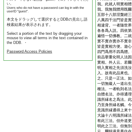
い。
我。此就人明實相體
Users who do not have a password can log in with the
我。我無我體用既爾
userID "guest".
五部十八部涅槃經三
本文をドラッグして選択するとDDBの見出し語
八萬四千法門皆是實
検索結果が表示されます。
相違背。一者隨世界
各各爲人説。四依第
Select a portion of the text by dragging your
遍悟一切佛教。二就
mouse to view all terms in the text contained in
實不實亦實亦不實非
the DDB. ・
皆是實相方便。遊心
Password Access Policies
四門爲用不四爲體。
前品擧重化明人法因
實相。外人云。若爾
明入實相之先須洗汝
入。故有此品來也。
之。只是一正法。如
一切無礙人一道出生
種法。一者軌則名法
自體名法。亦得通理
識所縁名之爲法。此
乃至身所縁名觸。今
意識所縁通得上來十
大論十八明識所縁法
有此三法。但外道更
明此之三法。但無別
云。爾時過意界住在