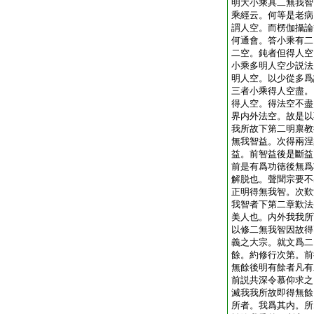
明大小乘具二無我智
乘經云。何等是老病
謂人空。而楞伽攝論
何通會。答小乘有二
二空。鈍者但得人空
小乘多明人空少説法
明人空。以少從多爲
三者小乘得人空盡。
得人空。得法空不盡
界内外法空。故是以
我所故下第二明禀教
無我智益。次得兩涅
益。前智益後是斷益
前是有爲功徳後無爲
解脱也。聲聞宗要不
正明得無我智。次歎
我智者下第二章歎法
美人也。内外我我所
以修二無我智因故得
義之大宗。就文爲二
餘。約修行次第。前
無餘後明有餘者凡有
前説共深令慕仰求之
滅我我所故即得無餘
所者。我爲其内。所