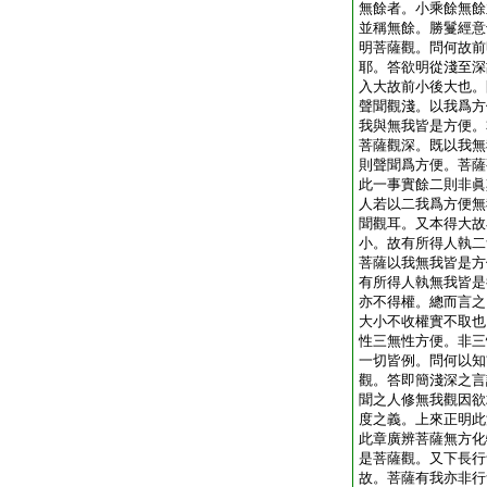
無餘者。小乘餘無餘
並稱無餘。勝鬘經意
明菩薩觀。問何故前
耶。答欲明從淺至深
入大故前小後大也。
聲聞觀淺。以我爲方
我與無我皆是方便。
菩薩觀深。既以我無
則聲聞爲方便。菩薩
此一事實餘二則非眞
人若以二我爲方便無
聞觀耳。又本得大故
小。故有所得人執二
菩薩以我無我皆是方
有所得人執無我皆是
亦不得權。總而言之
大小不收權實不取也
性三無性方便。非三
一切皆例。問何以知
觀。答即簡淺深之言
聞之人修無我觀因欲
度之義。上來正明此
此章廣辨菩薩無方化
是菩薩觀。又下長行
故。菩薩有我亦非行