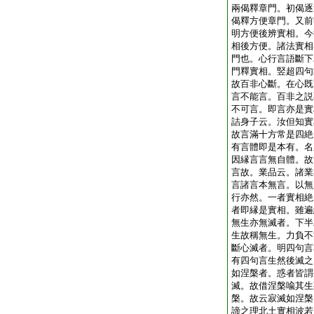
兩偈釋章門。初偈逐
偈釋方便章門。又前
明方便後辨實相。今
相後方便。諸法實相
門也。心行言語斷下
門釋實相。竪超四句
故百非心斷。在心既
言不能言。百非之説
不可言。即言亦是實
詰身子云。汝但知實
故言滿十方常是四絶
有言體即是本有。名
因縁言言無自體。故
言故。業品云。諸業
言諸言本無言。以無
行亦然。一者實相絶
者即縁是實相。雖遍
無生亦無滅者。下半
生故稱無生。力負不
斷心滅者。明四句言
有四句言生然後滅之
如涅槃者。惑者皆謂
滅。故借涅槃喩其生
槃。故云寂滅如涅槃
諦之理北土實相波若