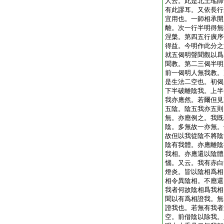
人云。此是北土瑤師
有此謬耳。又依長行
宜用也。一師相承開
離。次一行半明得無
涅槃。第四五行廣序
得益。今明作此分之
就五偈明聲聞觀以爲
聞教。第二三偈半明
前一偈明人無我教。
是生法二空也。初偈
下半破離陰我。上半
我亦應然。若爾但見
五陰。陰五我亦五則
無。亦應例之。我既
陰。多無故一亦無。
故但以我從陰不將陰
陰有我體。亦應離陰
我相。亦應還以陰體
惱。又云。我有赤白
燈炎。皆以陰相爲相
相令異陰相。不應還
我者何故陰相爲我相
聞以有爲相證我。無
證我也。若無有我者
空。前借陰以除我。