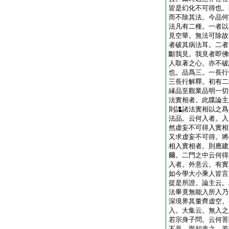
皆是幻化不可得也。
而不除其法。今品何
法凡有二種。一者以
見空華。無法可除故
者破其病法耳。二者
斷我見。我見者即佛
人取著之心。亦不破
也。品爲三。一長行
三長行解釋。初有二
縁品至觀業品明一切
法實相者。此牒論主
則詺諸法實相以之爲
法品。云何入者。入
然虚妄不可得入實相
又求虚妄不可得。將
相入實相者。則應建
爾。二門之中云何得
入者。外意云。有實
如今學大小乘人皆言
提是所證。論主云。
法畢竟無能入所入乃
深境界其量齊虚空。
入。大集云。無入之
若宗身子問。云何菩
不見。而却責之。若