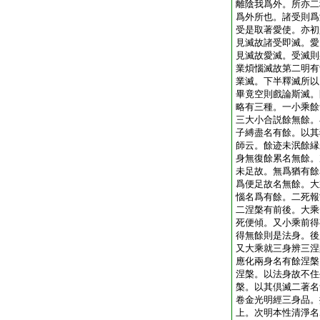
離陰我爲外。所亦二
爲外所也。諸受則爲
受是取著愛使。亦初
見滅故諸受即滅。愛
見滅故愛滅。受滅則
業煩惱滅故第二明有
業滅。下半釋滅所以
畢竟空則戲論斯滅。
略有三種。一小乘餘
三大小合説餘無餘。
子縛盡名有餘。以其
師云。餘迹未泯餘縁
身無復餘累名無餘。
未足故。無爲猶有餘
爲便足故名無餘。大
惱名爲有餘。二死報
二涅槃有前後。大乘
死便傾。又小乘前得
得無餘則是法身。後
又大乘就三身辨三涅
應化兩身名有餘涅槃
涅槃。以法身故不住
槃。以其倶滅二著名
卷金光明經三身品。
上。次明本性清淨名