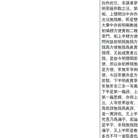
自作此引。非講者穿
明菩薩所觀之法。第
相。上聲聞法中亦作
次法無我教。即是雙
大乘中亦前明兩教後
初偈標方便實相二種
章門。初上半標方便
問何故前明我無我方
我爲方便無我爲眞實
我理。又如成實者云
我。是故今明聲聞若
便。所以命初辨我無
是方便。常無常等例
便。今説常樂亦是方
皆類。下半明眞實章
常無常非三非一等萬
下半是第一義諦。上
第一義悉檀。亦得上
云。人等世界故有。
爲世諦無我爲眞諦。
道一實諦也。又上半
究竟乃爲滿字。若論
是半字。非我無我我
滿字。又上半即是教
多含不可一途取盡也