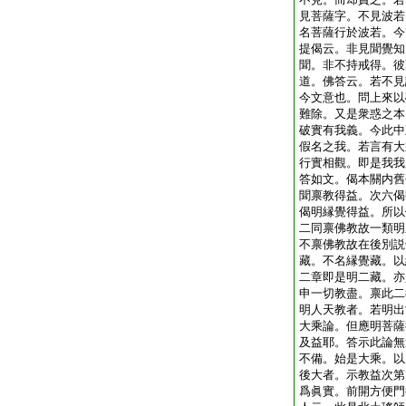
見菩薩字。不見波若
名菩薩行於波若。今
提偈云。非見聞覺知
聞。非不持戒得。彼
道。佛答云。若不見
今文意也。問上來以
難除。又是衆惑之本
破實有我義。今此中
假名之我。若言有大
行實相觀。即是我我
答如文。偈本關内舊
聞禀教得益。次六偈
偈明縁覺得益。所以
二同禀佛教故一類明
不禀佛教故在後別説
藏。不名縁覺藏。以
二章即是明二藏。亦
申一切教盡。禀此二
明人天教者。若明出
大乘論。但應明菩薩
及益耶。答示此論無
不備。始是大乘。以
後大者。示教益次第
爲眞實。前開方便門