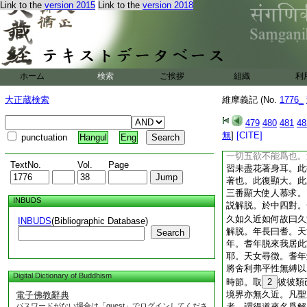
Link to the
version 2015
Link to the
version 2018
嚴具名不如法。六天
呵。於中先呵。若於
就前呵中。勿謂此花
以下釋。先徴後解。
自生分別想耳。推過
對。皆初非小。後顯
ホーム
検索
ご挨拶
組織
利
第二約心。第三約惑
有所分別爲不如法。
大正蔵検索
維摩義記 (No.
1776_
如法等。是顯大也。
立道理。觀諸菩薩花
479
480
481
48
初對。譬如人畏非人
無
]
[CITE]
punctuation
Hangul
Eng
故色聲香味觸得其便
一切五欲不能爲也。
TextNo.
Vol.
Page
習未盡花著身耳。此
著也。此復顯大。此
三番顯大使人慕求。
INBUDS
説解脱。於中四對。
久如久近如何故曰久
INBUDS
(Bibliographic Database)
解脱。年長曰耆。天
Search
年。耆年脱來我居此
耶。天女尋徴。耆年
將舍利弗平性無縛以
Digital Dictionary of Buddhism
時節。取
2
彼彼類
境界亦無久近。凡聖
電子佛教辭典
パスワードがない場合は「guest」でログインしてくださ
者。謂得道來名爲解