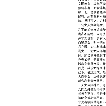
女即無女。故無所轉
無轉非有。而變非無
顯一切。舍利若能轉
能轉。約前舍利不知
轉。反以言之。舍利
一切女人實亦無女。
利不能於無女處轉於
處亦不能轉。云何使
弗非女現女一切女人
而變爲女。明一切女
斥之辭。如舍利弗非
爲女。一切女人亦如
何。如舍利弗體實非
亦復如是。體實非女
以非女變爲女故。雖
如是。雖現女身而非
已下。引説證成。是
人而非女。故佛説諸
就舍利弗變女爲男。
一天女自攝神力。令
女問女身色相今何所
相無在不在。即身非
捨此之彼名無不在。
非先有後除爲無名不