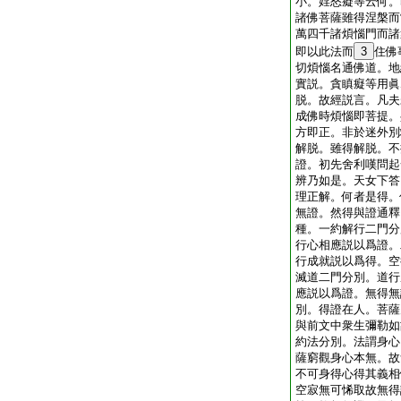
小。婬怒癡等云何。
諸佛菩薩雖得涅槃而
萬四千諸煩惱門而諸
即以此法而
3
住佛
切煩惱名通佛道。地
實説。貪瞋癡等用眞
脱。故經説言。凡夫
成佛時煩惱即菩提。
方即正。非於迷外別
解脱。雖得解脱。不
證。初先舍利嘆問起
辨乃如是。天女下答
理正解。何者是得。
無證。然得與證通釋
種。一約解行二門分
行心相應説以爲證。
行成就説以爲得。空
滅道二門分別。道行
應説以爲證。無得無
別。得證在人。菩薩
與前文中衆生彌勒如
約法分別。法謂身心
薩窮觀身心本無。故
不可身得心得其義相
空寂無可悕取故無得