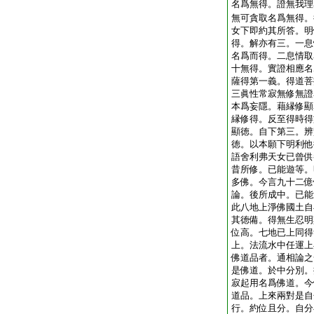
名爲無得。證無我理
無可貪取名爲無得。
女下即約其所答。明
得。解亦有三。一息
名爲而得。二息情取
十無得。實證相應名
薩得第一義。得道菩
三眞性常寂無修無證
本爲妄隱。藉縁修顯
縁修得。反至得時得
顯徳。自下第三。辨
徳。以本願下明利他
語舍利弗天女已曾供
昔所修。已能遊等。
多佛。今言九十二億
論。後所成中。已能
此八地上淨佛國土自
其徳備。得無生忍明
位高。七地已上同得
上。法流水中任運上
佛道品者。通相論之
是佛道。於中分別。
寂起用名爲佛道。今
道品。上來兩對是自
行。約位且分。自分