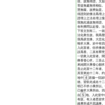
捨。故無得證。又如
菩提無處無得相似。
慧無礙。故辨如是。
得證則於佛法爲増上
證増上之法名増上慢
我無此過故無得證。
舍利弗問以起發。汝
下答文別有二。一就
法化衆生故。我爲聲
我爲辟支佛。大悲化
唯求大乘。於中有四
入此室者。但求佛徳
説爲香。二其有釋梵
一切衆入此室者。聞
佛香發心求。三吾止
來純聞大乘發心願求
吾止此室十二年者。
其室來始十二年。約
地中
4
若攝一切諸
徳。皆依此成名十二
明己不求小乘所以。
己偏求大乘所由。四
自
5
地。入此室中
有故。有入者悉皆求
維摩所成不思議事。