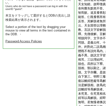
い。
天女知錯。故即徴責
Users who do not have a password can log in with the
舍利覺失默然不答。
userID "guest".
智而默。道其耆舊彰
本文をドラッグして選択するとDDBの見出し語
能答。仁既耆舊而有
検索結果が表示されます。
反答。其解脱者無所
云。天女因答以理教
Select a portion of the text by dragging your
教。言説文字皆解脱
mouse to view all terms in the text contained in
釋。先徴後解。言解
the DDB. ・
明脱同字。文字亦不
Password Access Policies
同脱。是義云何。十
外。約對此二説爲兩
體既不有説何爲内。
義不異。故説文字皆
相耳。三以理結呵。
脱也。四所以下釋。
脱相。類以顯之。諸
脱。文字亦爾。是故
自下第三。明即三毒
復以離婬怒癡等爲解
法是解脱相。故爲此
説離婬等爲解脱者。
未究竟。生究竟相名
婬等以爲解脱。婬即
無明。若無慢者佛説