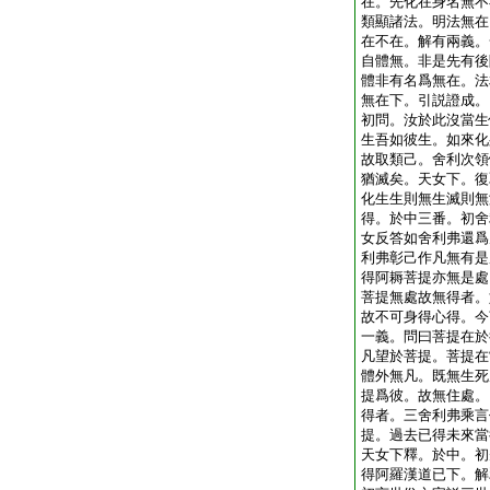
在。先化在身名無不
類顯諸法。明法無在
在不在。解有兩義。
自體無。非是先有後
體非有名爲無在。法
無在下。引説證成。
初問。汝於此沒當生
生吾如彼生。如來化
故取類己。舍利次領
猶滅矣。天女下。復
化生生則無生滅則無
得。於中三番。初舍
女反答如舍利弗還爲
利弗彰己作凡無有是
得阿耨菩提亦無是處
菩提無處故無得者。
故不可身得心得。今
一義。問曰菩提在於
凡望於菩提。菩提在
體外無凡。既無生死
提爲彼。故無住處。
得者。三舍利弗乘言
提。過去已得未來當
天女下釋。於中。初
得阿羅漢道已下。解