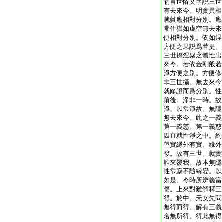
初言世俗文字説三世
有去來今。明實異相
就眞應相對分別。應
常住猶如虚空無去來
便相對分別。依如涅
方便之果説爲菩提。
三世攝涅槃之體性出
來今。若依金剛般若
淨方便之別。方便修
非三世攝。無去來今
就修證而爲分別。性
前後。淨非一時。故
淨。以常淨故。無隱
無去來今。此之一義
第一義慈。第一義慈
四直就性淨之中。約
望實縁外有實。縁外
後。故有三世。就實
誰來覆我。故本無隱
性常寂不隨縁變。以
如是。今時所辨義當
傷。上來對難解釋三
得。於中。天女先問
無得而得。解有三義
名無所得。得此無得