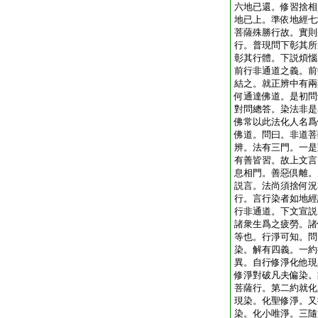
六地已還。修習捨相
地已上。準依地經七
菩薩殊勝行故。實則
行。普現問下彰其所
彰其行體。下説煩惱
前行非通道之義。前
結之。就正辨中有兩
何通達佛道。是初問
對問總答。染法非是
佛常以此法化人名爲
佛道。問曰。非道菩
辨。法有三門。一是
有善皆習。故上文言
息相門。善惡倶離。
説言。法尚須捨何況
行。言行染者如地經
行非通道。下文宣説
諸衆生爲之疲勞。諸
等也。行淨可知。問
染。解有四義。一約
異。自行修淨化他現
修淨對破凡夫偏染。
菩薩行。第二約就化
現染。化聖修淨。又
染。化小唯淨。三隨