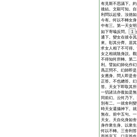
有見斯不思議下。約
後結。文顯可知。自
利問以起發。汝徳如
今有。何以不轉女身
中有三。第一天女明
如下寄喩反問。
1
通下。變女在彼令其
來。彰其分齊。居其
求女人相了不可得。
女之相就陰身説。觀
不得知何所轉。第二
利。譬如幻師化作幻
爲正問不。幻師即是
女應身。問人即是舍
正答。不也總答。幻
答。天女下即取其所
一切諸法亦復如是無
同前幻。云何乃下。
別有二。一就舍利變
時天女還攝神下。就
無在。前中五句。一
天女。天自化身如舍
身作衆生身。以衆生
何以不轉。三舍利答
而答言下。口言答也