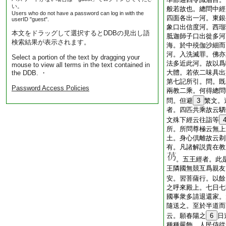
い。
般若故也。總問中經
Users who do not have a password can log in with the
四面各出一河。東銀
userID "guest".
象口出信度河。西瑠
本文をドラッグして選択するとDDBの見出し語
胝迦師子口出徙多河
検索結果が表示されます。
海。於中殑伽沙細而
河。入洗滅罪。佛亦
Select a portion of the text by dragging your
法多近此河。故以爲
mouse to view all terms in the text contained in
大體。若依二味具出
the DDB. ・
第七記所引。問。既
Password Access Policies
兩教二乘。何得總問
問。但避
3
繁文。
者。四匹共乘故云駟
文殊下經云往詣等
所。所問尊極云無上
土。身心倶離故云剃
有。凡諸解説貴在教
。五王經者。此
王隣國無競互爲親友
安。習菩薩行。以餘
之呼來殿上。七日七
國事衆多請退還家。
隨送之。至於半道而
云。願春陽之
6
日
種種嚴飾。人民侍從