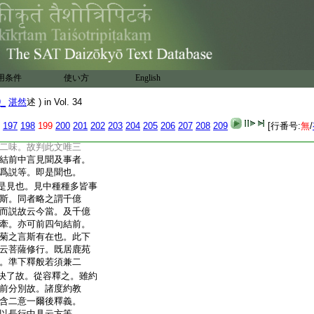
不雜凡小通得名淨。
藏六度言之。藥中無
此辨四悉者。三乘行
聲聞對治。菩薩第一義。
三乘約教準例可知。
下去諸度隨文略消。又
用条件
使い方
English
一途而説。應知通教
爲初門。別教菩薩以
9_
湛然
述 ) in Vol. 34
人以界外滅諦爲初
不合廣求法相。但略
197
198
199
200
201
202
203
204
205
206
207
208
209
[行番号:
無
/
論修行方可廣辨。
二味。故判此文唯三
結前中言見聞及事者。
爲説等。即是聞也。
是見也。見中種種多皆事
斯。同者略之謂千億
而説故云今當。及千億
牽。亦可前四句結前。
菊之言斯有在也。此下
云菩薩修行。既居鹿苑
。準下釋般若須兼二
決了故。從容釋之。雖約
前分別故。諸度約教
含二意一爾後釋義。
以長行中具云方等