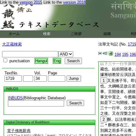
Link to the
version 2015
Link to the
version 2018
亦得種種及無上名。
非畢竟淨者。且約三
病名爲淨耳。若欲於
異世界也。縁覺爲人
況復各各皆具四悉。
本迹觀心亦應可解。
ホーム
検索
ご挨拶
組織
利
聲聞等者。且約當教
三乘。並以界内滅諦
大正蔵検索
法華文句記 (No.
171
界外道諦爲初門。圓
門。此中明因光暫見
194
195
196
堪表同於理即足。若
punctuation
Hangul
Eng
以下三十一行半廣明
藏也。結前開後者。
TextNo.
Vol.
Page
據漸頓教皆云演説及
1
又見佛子等。即
也。大綱略足故云若
INBUDS
事。言開後者。續後
事文中置之。今應兩
INBUDS
(Bibliographic Database)
如是下二句開後。蘭
Search
三十一行半。分文但
之後。又在涅槃之前
2
酥。以法華相未
Digital Dictionary of Buddhism
二＊酥教多在三。如
別圓之前多不云教。
電子佛教辭典
パスワードがない場合は「guest」でログインしてくださ
準部通四令識眉目。