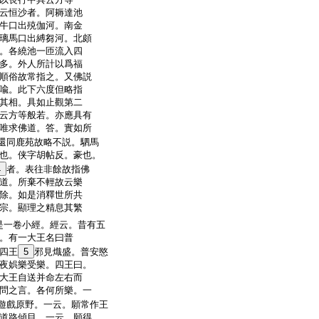
云恒沙者。阿耨達池
牛口出殑伽河。南金
璃馬口出縛芻河。北頗
。各繞池一匝流入四
多。外人所計以爲福
順俗故常指之。又佛説
喩。此下六度但略指
其相。具如止觀第二
云方等般若。亦應具有
唯求佛道。答。實如所
還同鹿苑故略不説。駟馬
也。侠字胡帖反。豪也。
4
者。表往非餘故指佛
道。所棄不輕故云樂
除。如是消釋世所共
宗。顯理之精息其繁
是一卷小經。經云。昔有五
。有一大王名曰普
四王
5
邪見熾盛。普安愍
夜娯樂受樂。四王曰。
大王自送并命左右而
問之言。各何所樂。一
遊戲原野。一云。願常作王
道路傾目。一云。願得