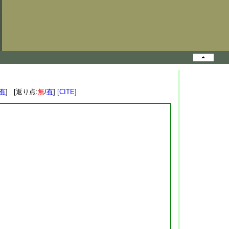
有
] [返り点:
無
/
有
]
[CITE]